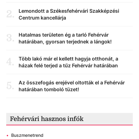
Lemondott a Székesfehérvári Szakképzési
2
.
Centrum kancellárja
Hatalmas területen ég a tarló Fehérvár
3
.
határában, gyorsan terjednek a lángok!
Több lakó már el kellett hagyja otthonát, a
4
.
házak felé terjed a tűz Fehérvár határában
Az összefogás erejével oltották el a Fehérvár
5
.
határában tomboló tüzet!
Fehérvári hasznos infók
•
Buszmenetrend