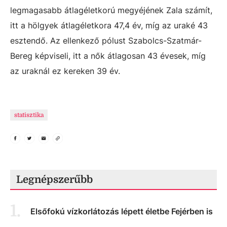
legmagasabb átlagéletkorú megyéjének Zala számít,
itt a hölgyek átlagéletkora 47,4 év, míg az uraké 43
esztendő. Az ellenkező pólust Szabolcs-Szatmár-
Bereg képviseli, itt a nők átlagosan 43 évesek, míg
az uraknál ez kereken 39 év.
statisztika
Legnépszerűbb
1
.
Elsőfokú vízkorlátozás lépett életbe Fejérben is