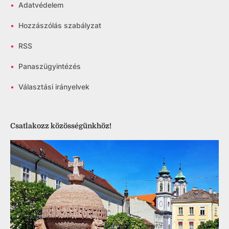
•
Adatvédelem
•
Hozzászólás szabályzat
•
RSS
•
Panaszügyintézés
•
Választási irányelvek
Csatlakozz közösségünkhöz!