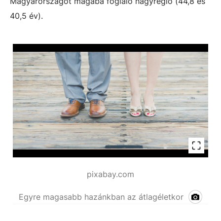
Magyarországot magába foglaló nagyrégió (44,8 és
40,5 év).
pixabay.com
Egyre magasabb hazánkban az átlagéletkor