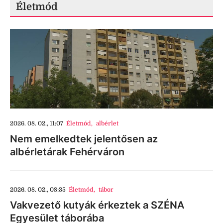
Életmód
2026. 08. 02., 11:07
Életmód
,
albérlet
Nem emelkedtek jelentősen az
albérletárak Fehérváron
2026. 08. 02., 08:35
Életmód
,
tábor
Vakvezető kutyák érkeztek a SZÉNA
Egyesület táborába