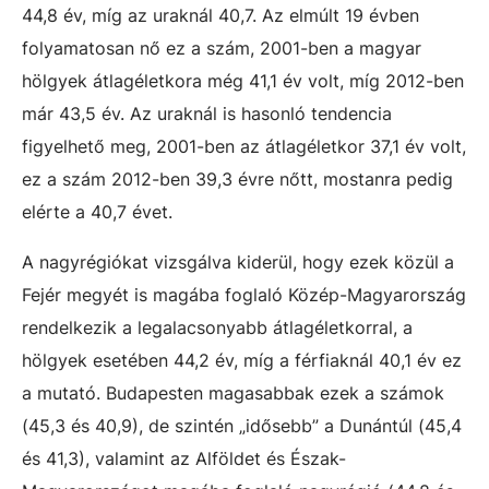
44,8 év, míg az uraknál 40,7. Az elmúlt 19 évben
folyamatosan nő ez a szám, 2001-ben a magyar
hölgyek átlagéletkora még 41,1 év volt, míg 2012-ben
már 43,5 év. Az uraknál is hasonló tendencia
figyelhető meg, 2001-ben az átlagéletkor 37,1 év volt,
ez a szám 2012-ben 39,3 évre nőtt, mostanra pedig
elérte a 40,7 évet.
A nagyrégiókat vizsgálva kiderül, hogy ezek közül a
Fejér megyét is magába foglaló Közép-Magyarország
rendelkezik a legalacsonyabb átlagéletkorral, a
hölgyek esetében 44,2 év, míg a férfiaknál 40,1 év ez
a mutató. Budapesten magasabbak ezek a számok
(45,3 és 40,9), de szintén „idősebb” a Dunántúl (45,4
és 41,3), valamint az Alföldet és Észak-