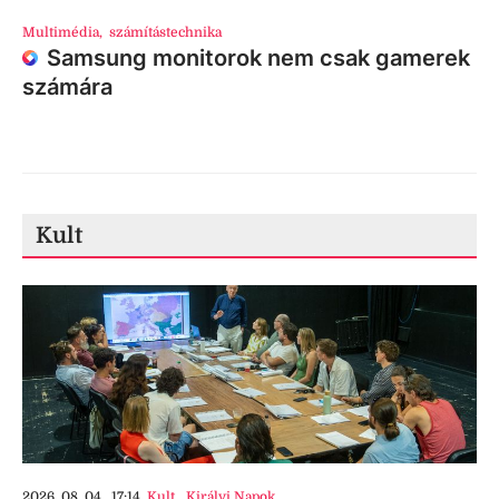
Multimédia
,
számítástechnika
Samsung monitorok nem csak gamerek
számára
Kult
2026. 08. 04., 17:14
Kult
,
Királyi Napok