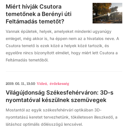
Miért hívják Csutora
temetőnek a Berényi úti
Feltámadás temetőt?
Vannak épületek, helyek, amelyeket mindenki ugyanúgy
emleget, még akkor is, ha éppen nem az a hivatalos neve. A
Csutora temető is ezek közé a helyek közé tartozik, és
egyelőre nincs bizonyított elmélet, hogy miért lett Csutora a
Feltámadás temetőből.
2019. 05. 11., 13:50
Videó
,
érdekesség
Világújdonság Székesfehérváron: 3D-s
nyomtatóval készülnek szemüvegek
Mostantól az egyik székesfehérvári optikában 3D-
nyomtatású keretet tervezhetünk, tökéletesen illeszkedő, a
látáshoz optimális dőlésszögű lencsével.