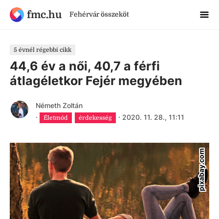
fmc.hu
Fehérvár összeköt
5 évnél régebbi cikk
44,6 év a női, 40,7 a férfi
átlagéletkor Fejér megyében
Németh Zoltán
·
·
2020. 11. 28., 11:11
Életmód
érdekesség
pixabay.com