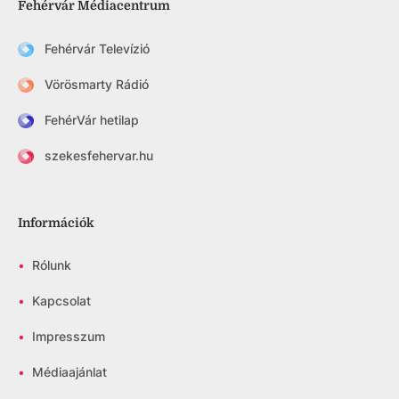
Fehérvár Médiacentrum
Fehérvár Televízió
Vörösmarty Rádió
FehérVár hetilap
szekesfehervar.hu
Információk
•
Rólunk
•
Kapcsolat
•
Impresszum
•
Médiaajánlat