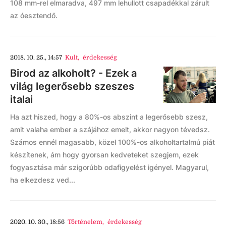
108 mm-rel elmaradva, 497 mm lehullott csapadékkal zárult
az óesztendő.
2018. 10. 25., 14:57
Kult
,
érdekesség
Birod az alkoholt? - Ezek a
világ legerősebb szeszes
italai
Ha azt hiszed, hogy a 80%-os abszint a legerősebb szesz,
amit valaha ember a szájához emelt, akkor nagyon tévedsz.
Számos ennél magasabb, közel 100%-os alkoholtartalmú piát
készítenek, ám hogy gyorsan kedveteket szegjem, ezek
fogyasztása már szigorúbb odafigyelést igényel. Magyarul,
ha elkezdesz ved...
2020. 10. 30., 18:56
Történelem
,
érdekesség