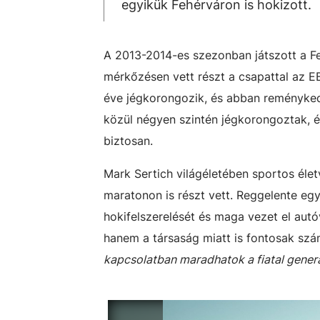
egyikük Fehérváron is hokizott.
A 2013-2014-es szezonban játszott a Fe
mérkőzésen vett részt a csapattal az E
éve jégkorongozik, és abban reményked
közül négyen szintén jégkorongoztak, é
biztosan.
Mark Sertich világéletében sportos életv
maratonon is részt vett. Reggelente eg
hokifelszerelését és maga vezet el aut
hanem a társaság miatt is fontosak sz
kapcsolatban maradhatok a fiatal generá