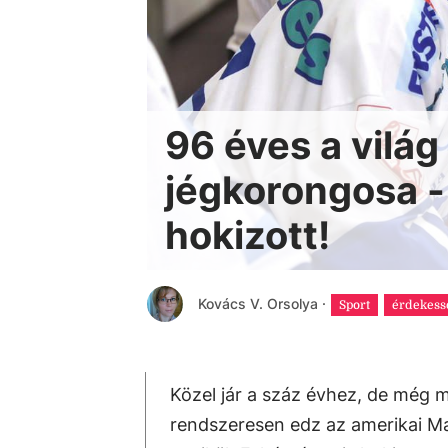
96 éves a világ
jégkorongosa -
hokizott!
Kovács V. Orsolya
·
Sport
érdekess
Közel jár a száz évhez, de még m
rendszeresen edz az amerikai Ma