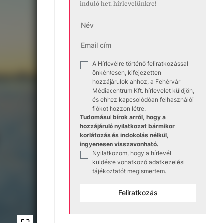
induló heti hírlevelünkre!
A Hírlevélre történő feliratkozással
✓
önkéntesen, kifejezetten
hozzájárulok ahhoz, a Fehérvár
Médiacentrum Kft. hírlevelet küldjön,
és ehhez kapcsolódóan felhasználói
fiókot hozzon létre.
Tudomásul bírok arról, hogy a
hozzájáruló nyilatkozat bármikor
korlátozás és indokolás nélkül,
ingyenesen visszavonható.
Nyilatkozom, hogy a hírlevél
✓
küldésre vonatkozó
adatkezelési
tájékoztatót
megismertem.
Feliratkozás