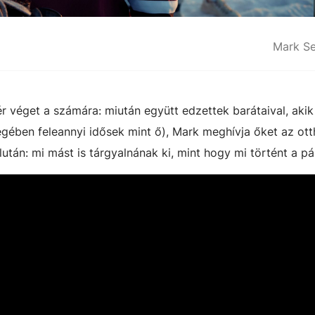
Mark Se
ér véget a számára: miután együtt edzettek barátaival, akik
égében feleannyi idősek mint ő), Mark meghívja őket az ot
lután: mi mást is tárgyalnának ki, mint hogy mi történt a pá