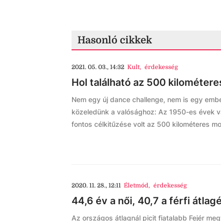
Hasonló cikkek
2021. 05. 03., 14:32
Kult
,
érdekesség
Hol található az 500 kilométer
Nem egy új dance challenge, nem is egy ember
közeledünk a valósághoz: Az 1950-es évek v
fontos célkitűzése volt az 500 kilométeres m
2020. 11. 28., 12:11
Életmód
,
érdekesség
44,6 év a női, 40,7 a férfi átl
Az országos átlagnál picit fiatalabb Fejér me