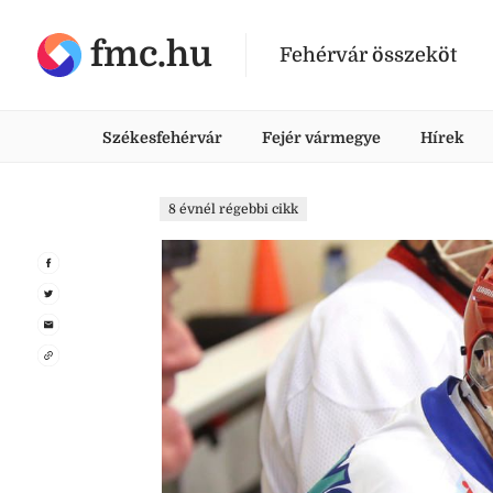
fmc.hu
Fehérvár összeköt
Székesfehérvár
Fejér vármegye
Hírek
8 évnél régebbi cikk