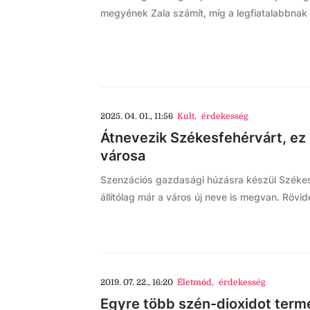
megyének Zala számít, míg a legfiatalabbna
2025. 04. 01., 11:56
Kult
,
érdekesség
Átnevezik Székesfehérvárt, ez l
városa
Szenzációs gazdasági húzásra készül Székesfe
állítólag már a város új neve is megvan. Rövid
2019. 07. 22., 16:20
Életmód
,
érdekesség
Egyre több szén-dioxidot terme