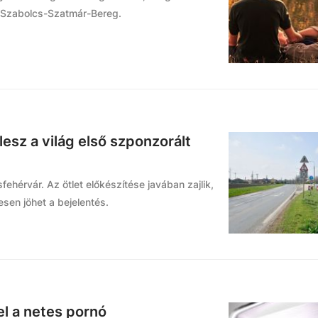
k Szabolcs-Szatmár-Bereg.
esz a világ első szponzorált
hérvár. Az ötlet előkészítése javában zajlik,
esen jöhet a bejelentés.
l a netes pornó