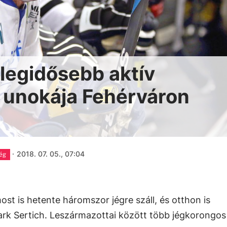
 legidősebb aktív
 unokája Fehérváron
·
2018. 07. 05., 07:04
ég
ost is hetente háromszor jégre száll, és otthon is
rk Sertich. Leszármazottai között több jégkorongos 