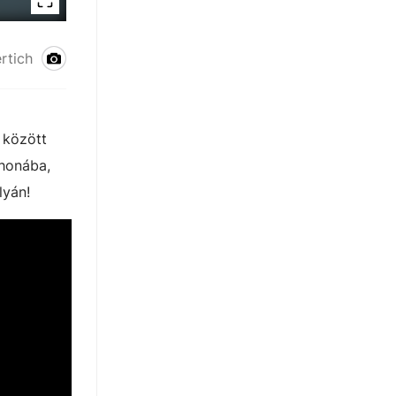
rtich
 között
thonába,
lyán!