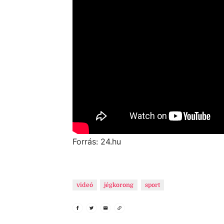
Forrás: 24.hu
videó
jégkorong
sport