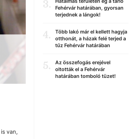
Hatalmas területen ég a tarló
3
.
Fehérvár határában, gyorsan
terjednek a lángok!
Több lakó már el kellett hagyja
4
.
otthonát, a házak felé terjed a
tűz Fehérvár határában
Az összefogás erejével
5
.
oltották el a Fehérvár
határában tomboló tüzet!
is van,