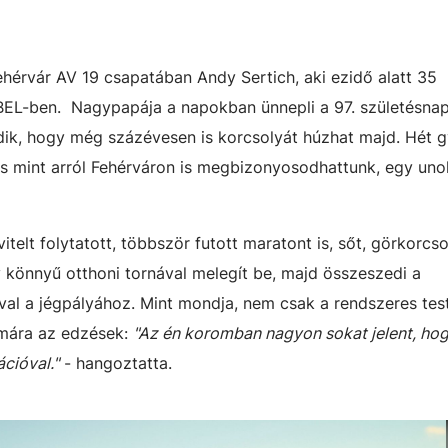
hérvár AV 19 csapatában Andy Sertich, aki ezidő alatt 35
BEL-ben. Nagypapája a napokban ünnepli a 97. születésnapj
ik, hogy még százévesen is korcsolyát húzhat majd. Hét 
s mint arról Fehérváron is megbizonyosodhattunk, egy unok
itelt folytatott, többször futott maratont is, sőt, görkorcs
y könnyű otthoni tornával melegít be, majd összeszedi a
óval a jégpályához. Mint mondja, nem csak a rendszeres te
ámára az edzések:
"Az én koromban nagyon sokat jelent, hog
cióval."
- hangoztatta.