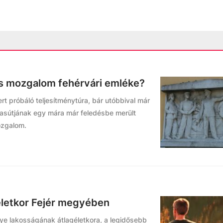
es mozgalom fehérvári emléke?
t próbáló teljesítménytúra, bár utóbbival már
asútjának egy mára már feledésbe merült
ozgalom.
agéletkor Fejér megyében
gye lakosságának átlagéletkora, a legidősebb