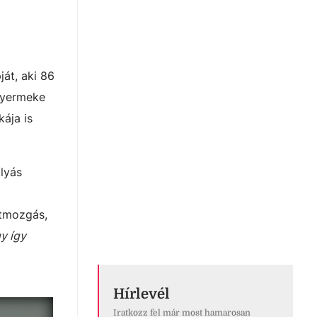
át, aki 86
gyermeke
ája is
olyás
stmozgás,
y így
Hírlevél
Iratkozz fel már most hamarosan