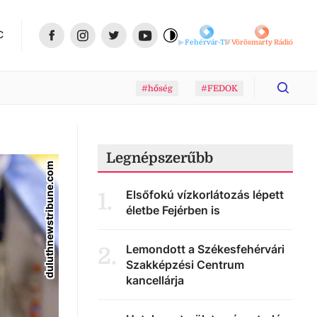
C
Fehérvár-TV
Vörösmarty Rádió
#hőség
#FEDOK
Legnépszerűbb
duluthnewstribune.com
Elsőfokú vízkorlátozás lépett
1
.
életbe Fejérben is
Lemondott a Székesfehérvári
2
.
Szakképzési Centrum
kancellárja