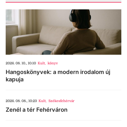
2026. 08. 10., 10:10
Kult
,
könyv
Hangoskönyvek: a modern irodalom új
kapuja
2026. 08. 08., 10:23
Kult
,
Székesfehérvár
Zenél a tér Fehérváron