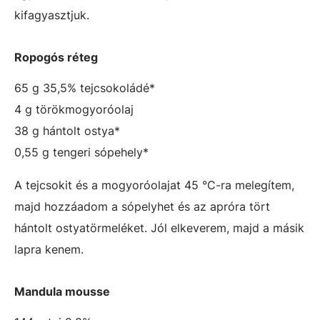
kifagyasztjuk.
Ropogós réteg
65 g 35,5% tejcsokoládé*
4 g törökmogyoróolaj
38 g hántolt ostya*
0,55 g tengeri sópehely*
A tejcsokit és a mogyoróolajat 45 °C-ra melegítem,
majd hozzáadom a sópelyhet és az apróra tört
hántolt ostyatörmeléket. Jól elkeverem, majd a másik
lapra kenem.
Mandula mousse