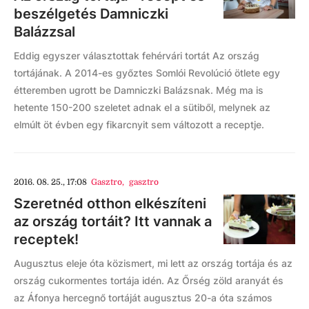
beszélgetés Damniczki
Balázzsal
Eddig egyszer választottak fehérvári tortát Az ország
tortájának. A 2014-es győztes Somlói Revolúció ötlete egy
étteremben ugrott be Damniczki Balázsnak. Még ma is
hetente 150-200 szeletet adnak el a sütiből, melynek az
elmúlt öt évben egy fikarcnyit sem változott a receptje.
2016. 08. 25., 17:08
Gasztro
,
gasztro
Szeretnéd otthon elkészíteni
az ország tortáit? Itt vannak a
receptek!
Augusztus eleje óta közismert, mi lett az ország tortája és az
ország cukormentes tortája idén. Az Őrség zöld aranyát és
az Áfonya hercegnő tortáját augusztus 20-a óta számos