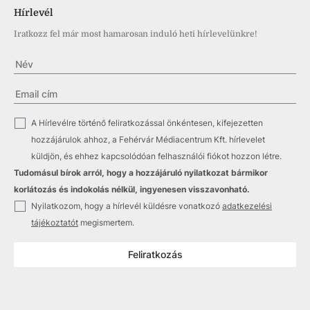
Hírlevél
Iratkozz fel már most hamarosan induló heti hírlevelünkre!
✓
A Hírlevélre történő feliratkozással önkéntesen, kifejezetten
hozzájárulok ahhoz, a Fehérvár Médiacentrum Kft. hírlevelet
küldjön, és ehhez kapcsolódóan felhasználói fiókot hozzon létre.
Tudomásul bírok arról, hogy a hozzájáruló nyilatkozat bármikor
korlátozás és indokolás nélkül, ingyenesen visszavonható.
✓
Nyilatkozom, hogy a hírlevél küldésre vonatkozó
adatkezelési
tájékoztatót
megismertem.
Feliratkozás