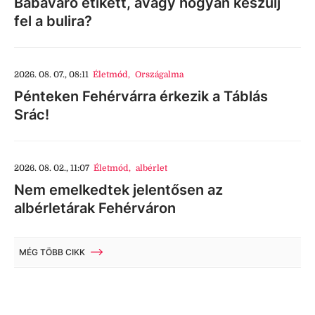
Babaváró etikett, avagy hogyan készülj
fel a bulira?
2026. 08. 07., 08:11
Életmód
,
Országalma
Pénteken Fehérvárra érkezik a Táblás
Srác!
2026. 08. 02., 11:07
Életmód
,
albérlet
Nem emelkedtek jelentősen az
albérletárak Fehérváron
MÉG TÖBB CIKK