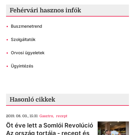
Fehérvári hasznos infók
•
Buszmenetrend
•
Szolgáltatók
•
Orvosi ügyeletek
•
Ügyintézés
Hasonló cikkek
2019. 08. 03., 15:31
Gasztro
,
recept
Öt éve lett a Somlói Revolúció
Az ország tortája - recept és