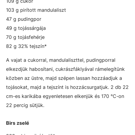
109 g cukor
103 g pirított mandulaliszt
47 g pudingpor
49 g tojássárgája
70 g tojásfehérje
82 g 32% tejszín*
A vajat a cukorral, mandulaliszttel, pudingporral
elkezdjük habosítani, cukrászfáklyával rámelegítünk
közben az üstre, majd szépen lassan hozzáadjuk a
tojásokat, majd a tejszínt is hozzácsurgatjuk. 2 db 22
cm-es karikába egyenletesen elkenjük és 170 °C-on
22 percig sütjük.
Birs zselé