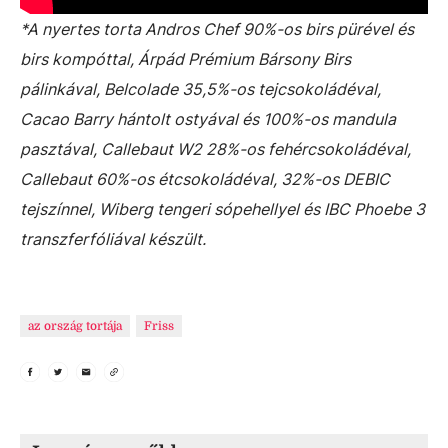
*A nyertes torta Andros Chef 90%-os birs pürével és
birs kompóttal, Árpád Prémium Bársony Birs
pálinkával, Belcolade 35,5%-os tejcsokoládéval,
Cacao Barry hántolt ostyával és 100%-os mandula
pasztával, Callebaut W2 28%-os fehércsokoládéval,
Callebaut 60%-os étcsokoládéval, 32%-os DEBIC
tejszínnel, Wiberg tengeri sópehellyel és IBC Phoebe 3
transzferfóliával készült.
az ország tortája
Friss