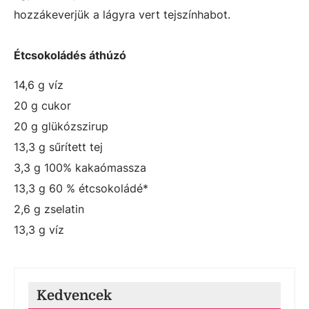
hozzákeverjük a lágyra vert tejszínhabot.
Étcsokoládés áthúzó
14,6 g víz
20 g cukor
20 g glükózszirup
13,3 g sűrített tej
3,3 g 100% kakaómassza
13,3 g 60 % étcsokoládé*
2,6 g zselatin
13,3 g víz
Kedvencek