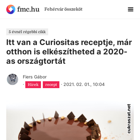
fmc.hu
Fehérvár összeköt
5 évnél régebbi cikk
Itt van a Curiositas receptje, már
otthon is elkészítheted a 2020-
as országtortát
Fiers Gábor
·
·
2021. 02. 01., 10:04
Hírek
recept
cukraszat.net