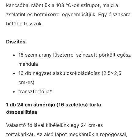
kancsóba, ráöntjük a 103 °C-os szirupot, majd a
zselatint és botmixerrel egyneműsítjük. Egy éjszakára
hűtőbe tesszük.
Díszítés
16 szem arany lüszterrel színezett pörkölt egész
mandula
16 db négyzet alakú csokoládédísz (2,5x2,5
cm-es)
transzferfólia*
1 db 24 cm átmérőjű (16 szeletes) torta
összeállítása
Választó fóliával kibélelünk egy 24 cm-es
tortakarikát. Az alsó lapot megkentük a ropogóssal,