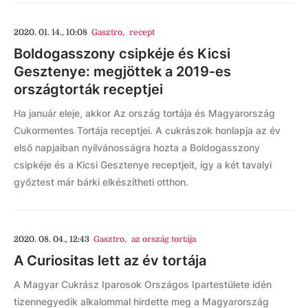
2020. 01. 14., 10:08
Gasztro
,
recept
Boldogasszony csipkéje és Kicsi
Gesztenye: megjöttek a 2019-es
országtorták receptjei
Ha január eleje, akkor Az ország tortája és Magyarország
Cukormentes Tortája receptjei. A cukrászok honlapja az év
első napjaiban nyilvánosságra hozta a Boldogasszony
csipkéje és a Kicsi Gesztenye receptjeit, így a két tavalyi
győztest már bárki elkészítheti otthon.
2020. 08. 04., 12:43
Gasztro
,
az ország tortája
A Curiositas lett az év tortája
A Magyar Cukrász Iparosok Országos Ipartestülete idén
tizennegyedik alkalommal hirdette meg a Magyarország