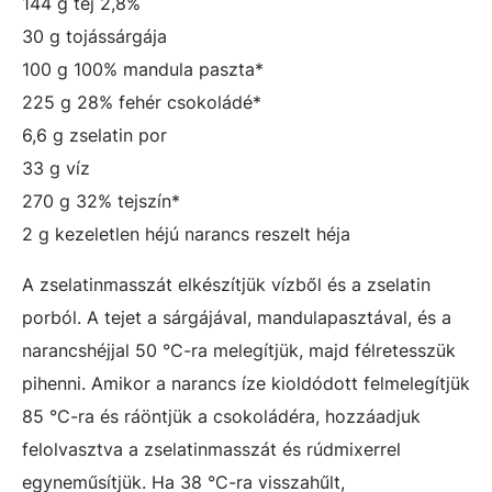
144 g tej 2,8%
30 g tojássárgája
100 g 100% mandula paszta*
225 g 28% fehér csokoládé*
6,6 g zselatin por
33 g víz
270 g 32% tejszín*
2 g kezeletlen héjú narancs reszelt héja
A zselatinmasszát elkészítjük vízből és a zselatin
porból. A tejet a sárgájával, mandulapasztával, és a
narancshéjjal 50 °C-ra melegítjük, majd félretesszük
pihenni. Amikor a narancs íze kioldódott felmelegítjük
85 °C-ra és ráöntjük a csokoládéra, hozzáadjuk
felolvasztva a zselatinmasszát és rúdmixerrel
egyneműsítjük. Ha 38 °C-ra visszahűlt,