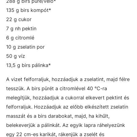
288 g birs püré/velő*
135 g birs kompót*
22 g cukor
7 g nh pektin
6 g citromlé
10 g zselatin por
50 g víz
13,5 g birs pálinka*
A vizet felforraljuk, hozzáadjuk a zselatint, majd félre
tesszük. A birs pürét a citromlével 40 °C-ra
melegítjük, hozzáadjuk a cukorral elkevert pektint és
felforraljuk. Hozzáadjuk az előbb elkészített zselatin
masszát és a birs darabokat, majd, ha kihűlt,
belekeverjük a pálinkát. Az egyik lapra ráhelyezünk
egy 22 cm-es karikát, rákenjük a zselét és