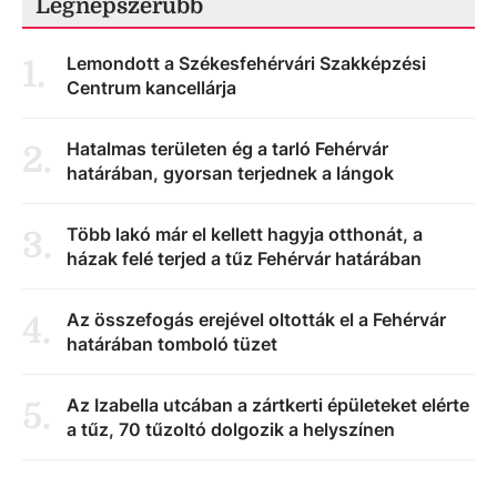
Legnépszerűbb
Lemondott a Székesfehérvári Szakképzési
1
.
Centrum kancellárja
Hatalmas területen ég a tarló Fehérvár
2
.
határában, gyorsan terjednek a lángok
Több lakó már el kellett hagyja otthonát, a
3
.
házak felé terjed a tűz Fehérvár határában
Az összefogás erejével oltották el a Fehérvár
4
.
határában tomboló tüzet
Az Izabella utcában a zártkerti épületeket elérte
5
.
a tűz, 70 tűzoltó dolgozik a helyszínen