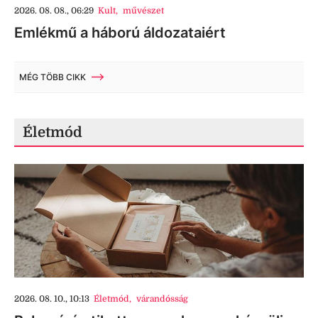
2026. 08. 08., 06:29
Kult
,
művészet
Emlékmű a háború áldozataiért
MÉG TÖBB CIKK
Életmód
2026. 08. 10., 10:13
Életmód
,
várandósság