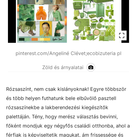
pinterest.com/Angeliné Clévet;ecobizuteria pl
Zöld és árnyalatai
Rózsaszínt, nem csak kislányoknak! Egyre többször
és több helyen futhatunk bele elbűvölő pasztell
rózsaszínekbe a lakberendezési kiegészítők
palettáján. Tény, hogy merész választás bevinni,
főként mondjuk egy négyfős családi otthonba, ahol a
férfiak is képviseltetik magukat, ám frissessége és