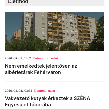
Életmód
2026. 08. 02., 11:07
Életmód
,
albérlet
Nem emelkedtek jelentősen az
albérletárak Fehérváron
2026. 08. 02., 08:35
Életmód
,
tábor
Vakvezető kutyák érkeztek a SZÉNA
Egyesület táborába