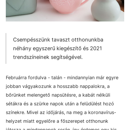
Csempésszünk tavaszt otthonunkba
néhány egyszerű kiegészítő és 2021
trendszíneinek segítségével.
Februárra fordulva - talán - mindannyian már egyre
jobban vágyakozunk a hosszabb nappalokra, a
bőrünket melengető napsütésre, a kabát nélküli
sétákra és a szürke napok után a felüdülést hozó
színekre. Mivel az időjárás, na meg a koronavírus-
helyzet miatt egyelőre a főszerepet otthonunk
játssza a mindennapok során, így érdemes egy kis