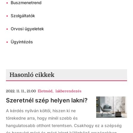
•
Buszmenetrend
•
Szolgáltatók
•
Orvosi ügyeletek
•
Ügyintézés
Hasonló cikkek
2022. 11. 11., 21:00
Életmód
,
lakberendezés
Szeretnél szép helyen lakni?
A kérdés nyilván költői, hiszen ki ne
törekedne arra, hogy minél szebb és
hangulatosabb otthont teremtsen. Csakhogy ez a szépség
és hangulat mást és mást jelent különböző országokban,