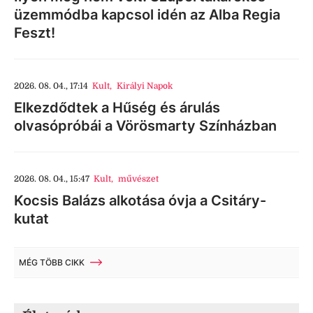
üzemmódba kapcsol idén az Alba Regia
Feszt!
2026. 08. 04., 17:14
Kult
,
Királyi Napok
Elkezdődtek a Hűség és árulás
olvasópróbái a Vörösmarty Színházban
2026. 08. 04., 15:47
Kult
,
művészet
Kocsis Balázs alkotása óvja a Csitáry-
kutat
MÉG TÖBB CIKK