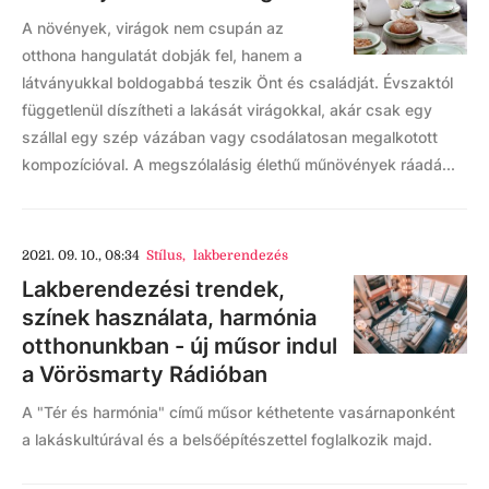
A növények, virágok nem csupán az
otthona hangulatát dobják fel, hanem a
látványukkal boldogabbá teszik Önt és családját. Évszaktól
függetlenül díszítheti a lakását virágokkal, akár csak egy
szállal egy szép vázában vagy csodálatosan megalkotott
kompozícióval. A megszólalásig élethű műnövények ráadá...
2021. 09. 10., 08:34
Stílus
,
lakberendezés
Lakberendezési trendek,
színek használata, harmónia
otthonunkban - új műsor indul
a Vörösmarty Rádióban
A "Tér és harmónia" című műsor kéthetente vasárnaponként
a lakáskultúrával és a belsőépítészettel foglalkozik majd.