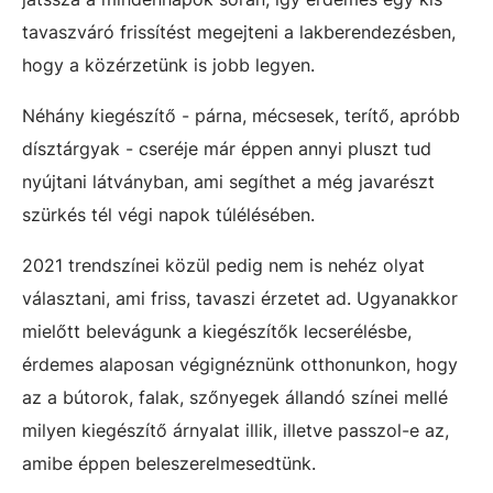
tavaszváró frissítést megejteni a lakberendezésben,
hogy a közérzetünk is jobb legyen.
Néhány kiegészítő - párna, mécsesek, terítő, apróbb
dísztárgyak - cseréje már éppen annyi pluszt tud
nyújtani látványban, ami segíthet a még javarészt
szürkés tél végi napok túlélésében.
2021 trendszínei közül pedig nem is nehéz olyat
választani, ami friss, tavaszi érzetet ad. Ugyanakkor
mielőtt belevágunk a kiegészítők lecserélésbe,
érdemes alaposan végignéznünk otthonunkon, hogy
az a bútorok, falak, szőnyegek állandó színei mellé
milyen kiegészítő árnyalat illik, illetve passzol-e az,
amibe éppen beleszerelmesedtünk.