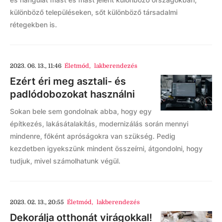
különböző településeken, sőt különböző társadalmi
rétegekben is.
2023. 06. 13., 11:46
Életmód
,
lakberendezés
Ezért éri meg asztali- és
padlódobozokat használni
Sokan bele sem gondolnak abba, hogy egy
építkezés, lakásátalakítás, modernizálás során mennyi
mindenre, főként apróságokra van szükség. Pedig
kezdetben igyekszünk mindent összeírni, átgondolni, hogy
tudjuk, mivel számolhatunk végül.
2023. 02. 13., 20:55
Életmód
,
lakberendezés
Dekorálja otthonát virágokkal!