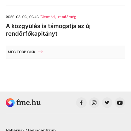
2026. 08. 02., 06:46
Életmód
,
rendőrség
A közgyűlés is támogatja az új
rendőrfőkapitányt
MÉG TÖBB CIKK
fmc.hu
Fehérvár Médiacentrum