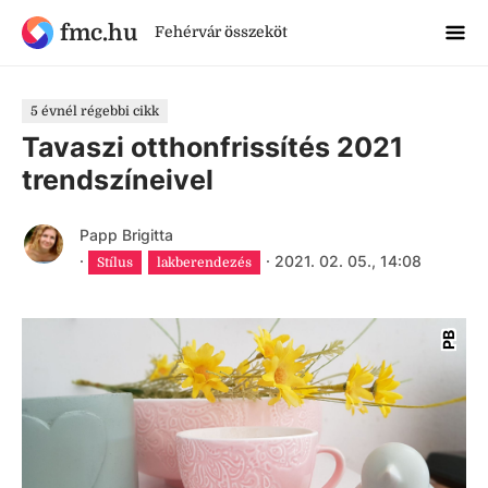
fmc.hu
Fehérvár összeköt
5 évnél régebbi cikk
Tavaszi otthonfrissítés 2021
trendszíneivel
Papp Brigitta
·
·
2021. 02. 05., 14:08
Stílus
lakberendezés
PB