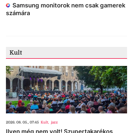
Samsung monitorok nem csak gamerek
számára
Kult
2026. 08. 05., 07:45
Kult
,
jazz
Ilyen még nem volt! Szupertakarékos