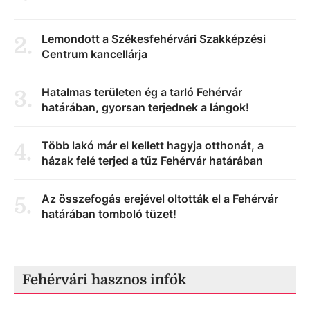
Lemondott a Székesfehérvári Szakképzési
2
.
Centrum kancellárja
Hatalmas területen ég a tarló Fehérvár
3
.
határában, gyorsan terjednek a lángok!
Több lakó már el kellett hagyja otthonát, a
4
.
házak felé terjed a tűz Fehérvár határában
Az összefogás erejével oltották el a Fehérvár
5
.
határában tomboló tüzet!
Fehérvári hasznos infók