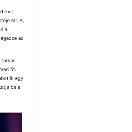
örténet
tője Mr. A,
li a
lvégezze az
 farkas
meri őt.
botlik egy
atja be a