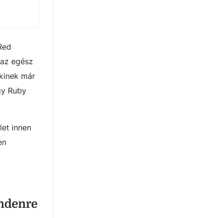
Red
 az egész
akinek már
ogy Ruby
let innen
en
indenre