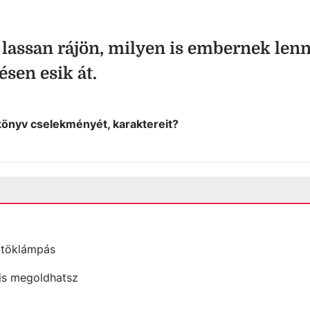
 lassan rájön, milyen is embernek lenn
ésen esik át.
a könyv cselekményét, karaktereit?
i töklámpás
l is megoldhatsz