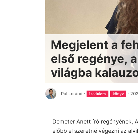
Megjelent a feh
első regénye, 
világba kalauzo
Pál Loránd
·
·
202
Irodalom
könyv
Demeter Anett író regényének, A
előbb el szeretné végezni az alv