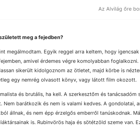
Az Alvilág őre bo
 született meg a fejedben?
rint megálmodtam. Egyik reggel arra keltem, hogy igencsak
 fejemben, amivel érdemes végre komolyabban foglalkozni.
lassan sikerült kidolgoznom az ötletet, majd körbe is nézt
tleg egy nemrég olvasott könyv, vagy látott film okozott.
lista és brutális, ha kell. A szerkesztőm és tanácsadóm s
at. Nem barátkozik és nem is valami kedves. A gondolatai, 
ból állnak, és nem épp érzelgős emberről tanúskodnak. Má
iáktársainak is. Rubinvörös haja és sötétzöld szeme van. E