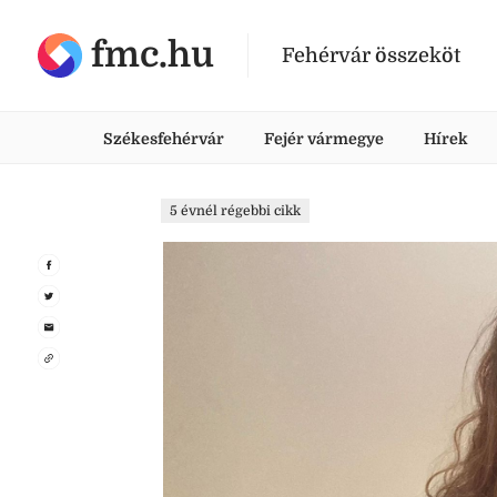
fmc.hu
Fehérvár összeköt
Székesfehérvár
Fejér vármegye
Hírek
5 évnél régebbi cikk