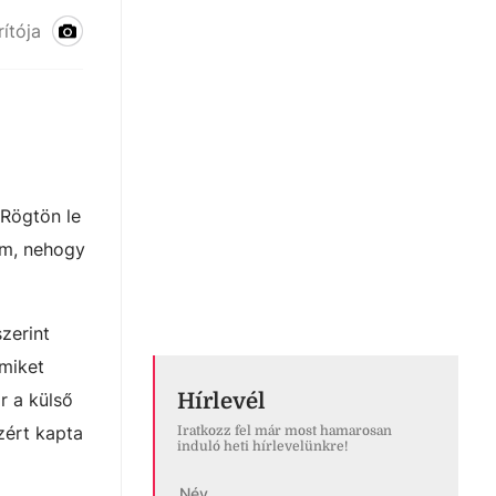
rítója
 Rögtön le
em, nehogy
zerint
amiket
r a külső
Hírlevél
zért kapta
Iratkozz fel már most hamarosan
induló heti hírlevelünkre!