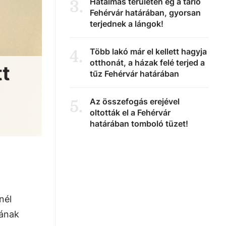
Hatalmas területen ég a tarló
3
.
Fehérvár határában, gyorsan
terjednek a lángok!
Több lakó már el kellett hagyja
4
.
otthonát, a házak felé terjed a
tt
tűz Fehérvár határában
Az összefogás erejével
5
.
oltották el a Fehérvár
határában tomboló tüzet!
nél
gának