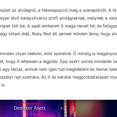
mutat az alvilágról, a feketepiacról meg a szereplőiről. A t
elyen lévő kiképzőváros profi alvilágiaknak, melynek a veze
pet tölt be. A saját embereit ő maga neveli fel, és felügye
egy ottani diák, Ruby Red áll, akinek minden álma, hogy e
 minden olyan idekinn, mint szeretné. Ő mindig is magányos
ált, hogy ő lehessen a legjobb. Épp ezért szinte mindenki is
 egy társat, amivel nem igen tud megbékélni és hamar bele
szélyt rejt számára. Az ő és barátai megpróbáltatásait mut
is.