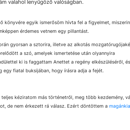
, ám valahol lenyűgöző valóságban.
ő könyvére egyik ismerősöm hívta fel a figyelmet, miszerin
enképpen érdemes vetnem egy pillantást.
során gyorsan a sztorira, illetve az alkotás mozgatórugójak
relődött a szó, amelyek ismertetése után olyannyira
dülettel ki is faggattam Anettet a regény elkészüléséről, é
egy fiatal buksijában, hogy írásra adja a fejét.
 teljes kéziratom más történetről, meg több kezdemény, váz
t, de nem érkezett rá válasz.
Ezért döntöttem a
magánki