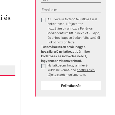
i és
A Hírlevélre történő feliratkozással
✓
önkéntesen, kifejezetten
hozzájárulok ahhoz, a Fehérvár
Médiacentrum Kft. hírlevelet küldjön,
és ehhez kapcsolódóan felhasználói
fiókot hozzon létre.
Tudomásul bírok arról, hogy a
hozzájáruló nyilatkozat bármikor
korlátozás és indokolás nélkül,
ingyenesen visszavonható.
Nyilatkozom, hogy a hírlevél
✓
küldésre vonatkozó
adatkezelési
tájékoztatót
megismertem.
Feliratkozás