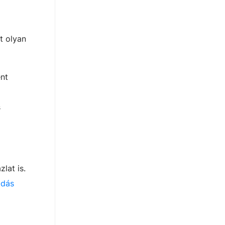
t olyan
ént
s
lat is.
adás