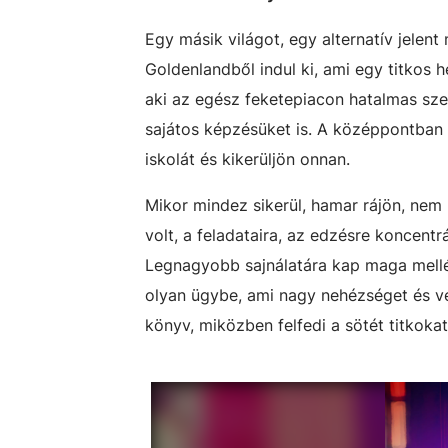
Egy másik világot, egy alternatív jelent 
Goldenlandből indul ki, ami egy titkos h
aki az egész feketepiacon hatalmas szere
sajátos képzésüket is. A középpontban 
iskolát és kikerüljön onnan.
Mikor mindez sikerül, hamar rájön, nem
volt, a feladataira, az edzésre koncentr
Legnagyobb sajnálatára kap maga mellé
olyan ügybe, ami nagy nehézséget és ve
könyv, miközben felfedi a sötét titkokat 