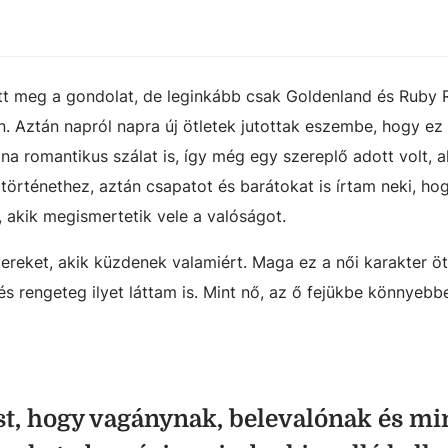
tt meg a gondolat, de leginkább csak Goldenland és Ruby 
 Aztán napról napra új ötletek jutottak eszembe, hogy ez
a romantikus szálat is, így még egy szereplő adott volt, 
a történethez, aztán csapatot és barátokat is írtam neki, h
, akik megismertetik vele a valóságot.
ereket, akik küzdenek valamiért. Maga ez a női karakter öt
s rengeteg ilyet láttam is. Mint nő, az ő fejükbe könnyebb
ést, hogy vagánynak, belevalónak és m