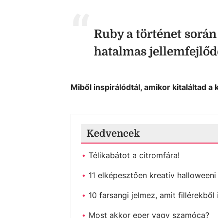
Ruby a történet során
hatalmas jellemfejlőd
Miből inspirálódtál, amikor kitaláltad 
Kedvencek
Télikabátot a citromfára!
11 elképesztően kreatív halloween
10 farsangi jelmez, amit fillérekbő
Most akkor eper vagy szamóca?