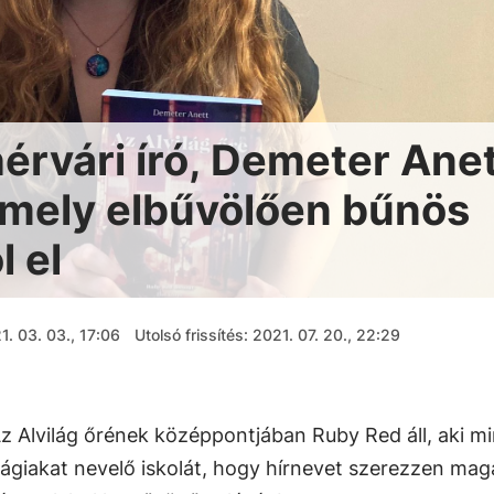
érvári író, Demeter Ane
amely elbűvölően bűnös
l el
1. 03. 03., 17:06
Utolsó frissítés: 2021. 07. 20., 22:29
z Alvilág őrének középpontjában Ruby Red áll, aki mi
ilágiakat nevelő iskolát, hogy hírnevet szerezzen ma