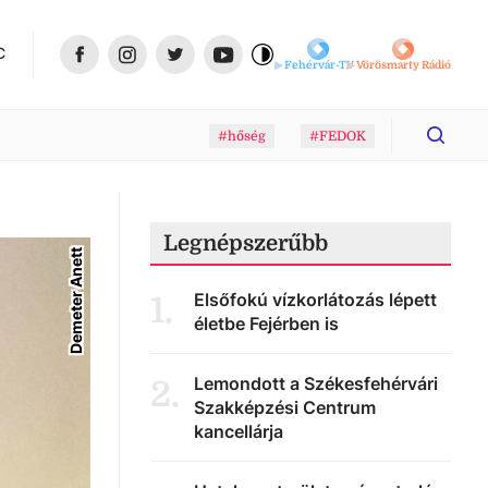
C
Fehérvár-TV
Vörösmarty Rádió
#hőség
#FEDOK
Legnépszerűbb
Demeter Anett
Elsőfokú vízkorlátozás lépett
1
.
életbe Fejérben is
Lemondott a Székesfehérvári
2
.
Szakképzési Centrum
kancellárja