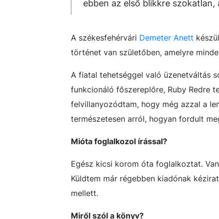
ebben az első blikkre szokatlan
A székesfehérvári
Demeter Anett
készül
történet van születőben, amelyre mind
A fiatal tehetséggel való üzenetváltás 
funkcionáló főszereplőre, Ruby Redre te
felvillanyozódtam, hogy még azzal a len
természetesen arról, hogyan fordult meg 
Mióta foglalkozol írással?
Egész kicsi korom óta foglalkoztat. Van
Küldtem már régebben kiadónak kézirato
mellett.
Miről szól a könyv?