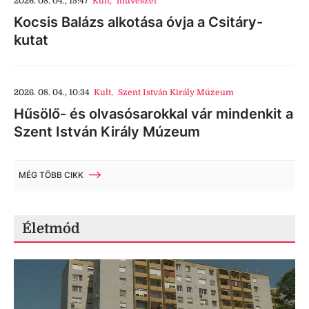
2026. 08. 04., 15:47
Kult
,
művészet
Kocsis Balázs alkotása óvja a Csitáry-
kutat
2026. 08. 04., 10:34
Kult
,
Szent István Király Múzeum
Hűsölő- és olvasósarokkal vár mindenkit a
Szent István Király Múzeum
MÉG TÖBB CIKK
Életmód