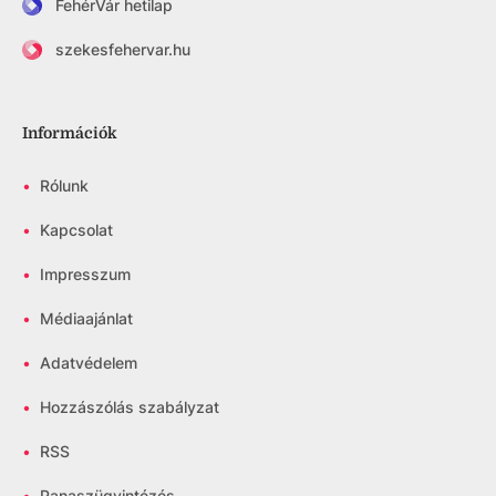
FehérVár hetilap
szekesfehervar.hu
Információk
•
Rólunk
•
Kapcsolat
•
Impresszum
•
Médiaajánlat
•
Adatvédelem
•
Hozzászólás szabályzat
•
RSS
•
Panaszügyintézés