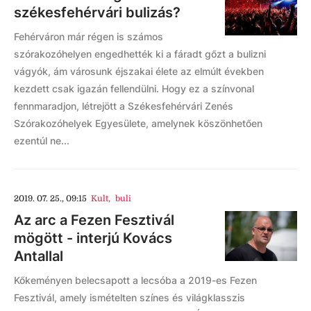
székesfehérvári bulizás?
Fehérváron már régen is számos
szórakozóhelyen engedhették ki a fáradt gőzt a bulizni
vágyók, ám városunk éjszakai élete az elmúlt években
kezdett csak igazán fellendülni. Hogy ez a színvonal
fennmaradjon, létrejött a Székesfehérvári Zenés
Szórakozóhelyek Egyesülete, amelynek köszönhetően
ezentúl ne...
2019. 07. 25., 09:15
Kult
,
buli
Az arc a Fezen Fesztivál
mögött - interjú Kovács
Antallal
Kőkeményen belecsapott a lecsóba a 2019-es Fezen
Fesztivál, amely ismételten színes és világklasszis