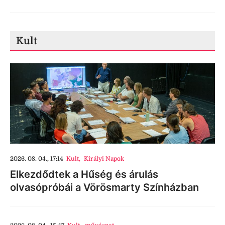
Kult
2026. 08. 04., 17:14
Kult
,
Királyi Napok
Elkezdődtek a Hűség és árulás
olvasópróbái a Vörösmarty Színházban