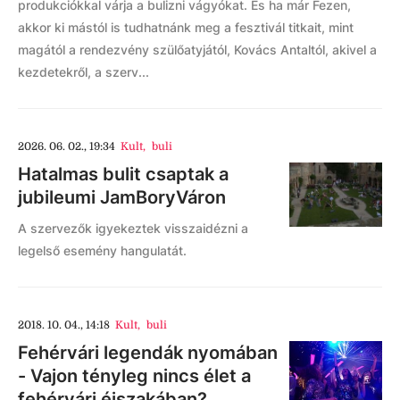
produkciókkal várja a bulizni vágyókat. És ha már Fezen,
akkor ki mástól is tudhatnánk meg a fesztivál titkait, mint
magától a rendezvény szülőatyjától, Kovács Antaltól, akivel a
kezdetekről, a szerv...
2026. 06. 02., 19:34
Kult
,
buli
Hatalmas bulit csaptak a
jubileumi JamBoryVáron
A szervezők igyekeztek visszaidézni a
legelső esemény hangulatát.
2018. 10. 04., 14:18
Kult
,
buli
Fehérvári legendák nyomában
- Vajon tényleg nincs élet a
fehérvári éjszakában?