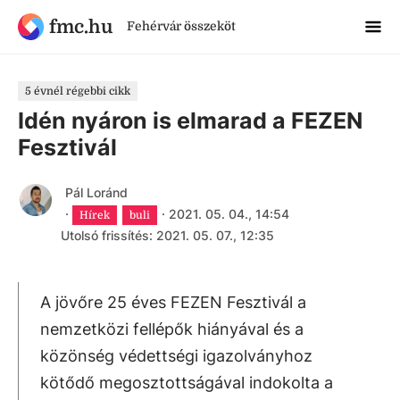
fmc.hu
Fehérvár összeköt
5 évnél régebbi cikk
Idén nyáron is elmarad a FEZEN
Fesztivál
Pál Loránd
·
·
2021. 05. 04., 14:54
Hírek
buli
Utolsó frissítés: 2021. 05. 07., 12:35
A jövőre 25 éves FEZEN Fesztivál a
nemzetközi fellépők hiányával és a
közönség védettségi igazolványhoz
kötődő megosztottságával indokolta a