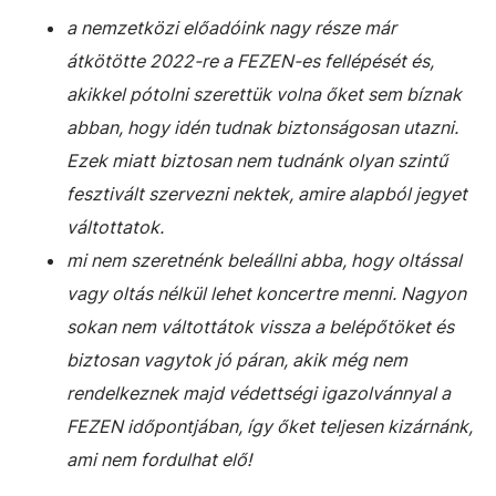
a nemzetközi előadóink nagy része már
átkötötte 2022-re a FEZEN-es fellépését és,
akikkel pótolni szerettük volna őket sem bíznak
abban, hogy idén tudnak biztonságosan utazni.
Ezek miatt biztosan nem tudnánk olyan szintű
fesztivált szervezni nektek, amire alapból jegyet
váltottatok.
mi nem szeretnénk beleállni abba, hogy oltással
vagy oltás nélkül lehet koncertre menni. Nagyon
sokan nem váltottátok vissza a belépőtöket és
biztosan vagytok jó páran, akik még nem
rendelkeznek majd védettségi igazolvánnyal a
FEZEN időpontjában, így őket teljesen kizárnánk,
ami nem fordulhat elő!