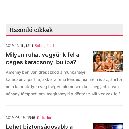
Hasonló cikkek
2019. 12. 11., 12:11
Stílus
,
buli
Milyen ruhát vegyünk fel a
céges karácsonyi buliba?
Amennyiben van dresszkód a munkahelyi
karácsonyi partira, akkor a fenti kérdés már nem is az, ám ha
nem kapunk ilyen segítséget, akkor sem kell megijedni, van
néhány támpont, ami megkönnyíti a döntést: Mit vegyek fel?
2019. 03. 19., 15:15
Kult
,
buli
Lehet biztonságosabb a