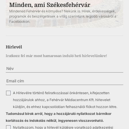
Minden, ami Székesfehérvár
Mindened Fehérvár és környéke? Nekünk is. Hírek, érdekességek,
programok és beszélgetések a világ szerintünk legjobb városáról a
Facebookon.
Hírlevél
Iratkozz fel már most hamarosan induló heti hírlevelünkre!
✓
A Hírlevélre történő feliratkozással önkéntesen, kifejezetten
hozzájárulok ahhoz, a Fehérvár Médiacentrum Kft. hírlevelet
küldjön, és ehhez kapcsolódóan felhasználói fiókot hozzon létre.
Tudomásul bírok arról, hogy a hozzájáruló nyilatkozat bármikor
korlátozás és indokolás nélkül, ingyenesen visszavonható.
✓
Nyilatkozom, hogy a hírlevél küldésre vonatkozó
adatkezelési