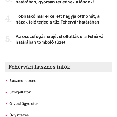
határában, gyorsan terjednek a lángok!
Több lakó már el kellett hagyja otthonát, a
4
.
házak felé terjed a tűz Fehérvár határában
Az összefogás erejével oltották el a Fehérvár
5
.
határában tomboló tüzet!
Fehérvári hasznos infók
•
Buszmenetrend
•
Szolgáltatók
•
Orvosi ügyeletek
•
Ügyintézés