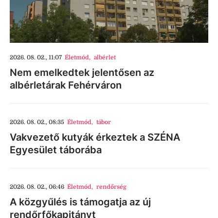
2026. 08. 02., 11:07
Életmód
,
albérlet
Nem emelkedtek jelentősen az
albérletárak Fehérváron
2026. 08. 02., 08:35
Életmód
,
tábor
Vakvezető kutyák érkeztek a SZÉNA
Egyesület táborába
2026. 08. 02., 06:46
Életmód
,
rendőrség
A közgyűlés is támogatja az új
rendőrfőkapitányt