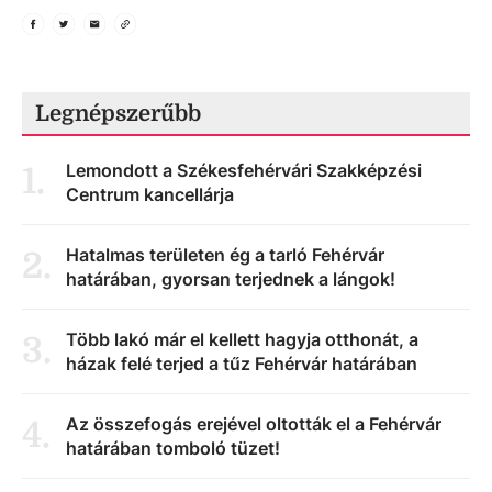
Legnépszerűbb
Lemondott a Székesfehérvári Szakképzési
1
.
Centrum kancellárja
Hatalmas területen ég a tarló Fehérvár
2
.
határában, gyorsan terjednek a lángok!
Több lakó már el kellett hagyja otthonát, a
3
.
házak felé terjed a tűz Fehérvár határában
Az összefogás erejével oltották el a Fehérvár
4
.
határában tomboló tüzet!