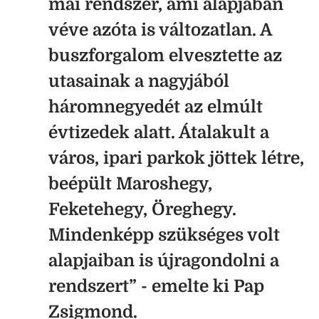
mai rendszer, ami alapjában
véve azóta is változatlan. A
buszforgalom elvesztette az
utasainak a nagyjából
háromnegyedét az elmúlt
évtizedek alatt. Átalakult a
város, ipari parkok jöttek létre,
beépült Maroshegy,
Feketehegy, Öreghegy.
Mindenképp szükséges volt
alapjaiban is újragondolni a
rendszert” - emelte ki Pap
Zsigmond.