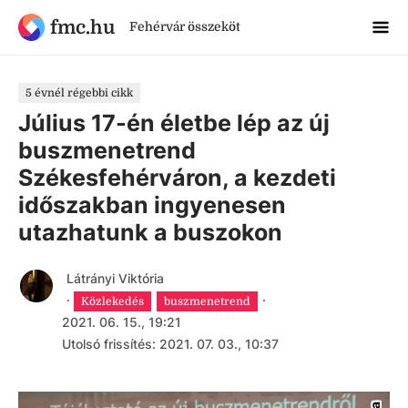
fmc.hu
Fehérvár összeköt
5 évnél régebbi cikk
Július 17-én életbe lép az új
buszmenetrend
Székesfehérváron, a kezdeti
időszakban ingyenesen
utazhatunk a buszokon
Látrányi Viktória
·
·
Közlekedés
buszmenetrend
2021. 06. 15., 19:21
Utolsó frissítés: 2021. 07. 03., 10:37