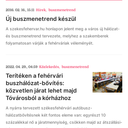
2016. 02. 16., 15:11
Hírek
,
buszmenetrend
Új buszmenetrend készül
A szekesfehervar.hu honlapon jelent meg a város új hálózat-
és buszmenetrend tervezete, melyhez a szakemberek
folyamatosan várják a fehérváriak véleményét.
2022. 04. 29., 04:59
Közlekedés
,
buszmenetrend
Terítéken a fehérvári
buszhálózat-bővítés:
közvetlen járat lehet majd
Tóvárosból a kórházhoz
A nyárra tervezett székesfehérvári autóbusz-
hálózatbővítésnek két fontos eleme van: egyrészt 10
százalékkal nő a járatmennyiség, csökken majd az átszállási-