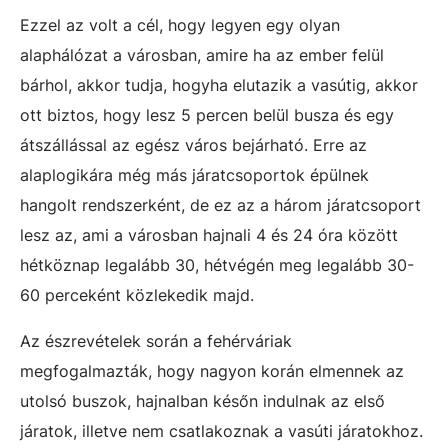
Ezzel az volt a cél, hogy legyen egy olyan
alaphálózat a városban, amire ha az ember felül
bárhol, akkor tudja, hogyha elutazik a vasútig, akkor
ott biztos, hogy lesz 5 percen belül busza és egy
átszállással az egész város bejárható. Erre az
alaplogikára még más járatcsoportok épülnek
hangolt rendszerként, de ez az a három járatcsoport
lesz az, ami a városban hajnali 4 és 24 óra között
hétköznap legalább 30, hétvégén meg legalább 30-
60 perceként közlekedik majd.
Az észrevételek során a fehérváriak
megfogalmazták, hogy nagyon korán elmennek az
utolsó buszok, hajnalban későn indulnak az első
járatok, illetve nem csatlakoznak a vasúti járatokhoz.