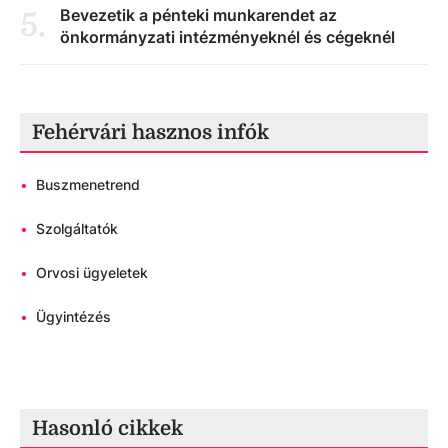
Bevezetik a pénteki munkarendet az
5
.
önkormányzati intézményeknél és cégeknél
Fehérvári hasznos infók
•
Buszmenetrend
•
Szolgáltatók
•
Orvosi ügyeletek
•
Ügyintézés
Hasonló cikkek