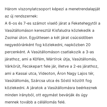
Három viszonylatcsoport képezi a menetrendalapját
az új rendszernek:
A 6-os és 7-es számot viselő járat a Feketehegytől a
Vasútállomáson keresztül Kisfaludra közlekedik a
Zsolnai úton. Együttesen a két járat csúcsidőben
negyedóránként fog közlekedni, napközben 20
percenként. A Vasútállomáson csatlakozik a 3-as
járathoz, ami a Köfém, Mártírok útja, Vasútállomás,
Várkörút, Fecskepart fele jár, illetve a 2-es járathoz,
ami a Kassai utca, Videoton, Áron Nagy Lajos tér,
Vasútállomás, Szárcsa utca és Sóstó között fog
közlekedni. A járatok a Vasútállomásra beérkeznek
minden irányból, ott egymást bevárják és úgy
mennek tovább a célállomás felé.