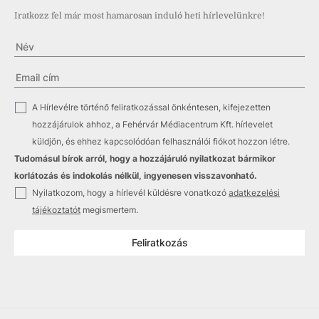
Iratkozz fel már most hamarosan induló heti hírlevelünkre!
✓
A Hírlevélre történő feliratkozással önkéntesen, kifejezetten
hozzájárulok ahhoz, a Fehérvár Médiacentrum Kft. hírlevelet
küldjön, és ehhez kapcsolódóan felhasználói fiókot hozzon létre.
Tudomásul bírok arról, hogy a hozzájáruló nyilatkozat bármikor
korlátozás és indokolás nélkül, ingyenesen visszavonható.
✓
Nyilatkozom, hogy a hírlevél küldésre vonatkozó
adatkezelési
tájékoztatót
megismertem.
Feliratkozás