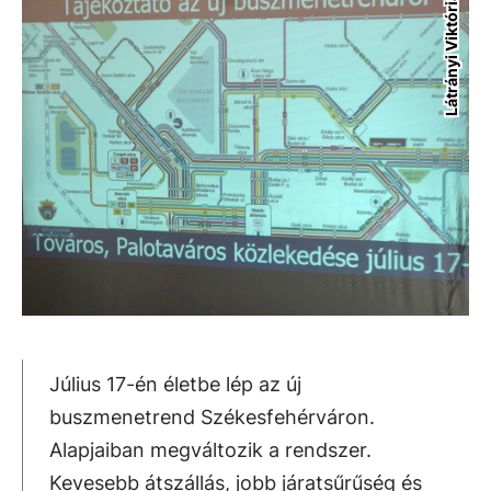
Látrányi Viktória
Július 17-én életbe lép az új
buszmenetrend Székesfehérváron.
Alapjaiban megváltozik a rendszer.
Kevesebb átszállás, jobb járatsűrűség és