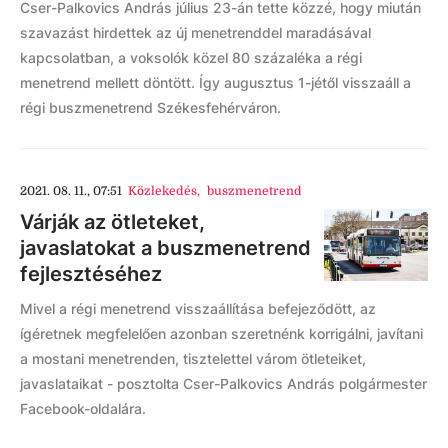
Cser-Palkovics András július 23-án tette közzé, hogy miután
szavazást hirdettek az új menetrenddel maradásával
kapcsolatban, a voksolók közel 80 százaléka a régi
menetrend mellett döntött. Így augusztus 1-jétől visszaáll a
régi buszmenetrend Székesfehérváron.
2021. 08. 11., 07:51
Közlekedés
,
buszmenetrend
Várják az ötleteket,
javaslatokat a buszmenetrend
fejlesztéséhez
Mivel a régi menetrend visszaállítása befejeződött, az
ígéretnek megfelelően azonban szeretnénk korrigálni, javítani
a mostani menetrenden, tisztelettel várom ötleteiket,
javaslataikat - posztolta Cser-Palkovics András polgármester
Facebook-oldalára.