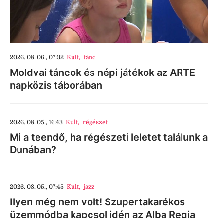
2026. 08. 06., 07:32
Kult
,
tánc
Moldvai táncok és népi játékok az ARTE
napközis táborában
2026. 08. 05., 16:43
Kult
,
régészet
Mi a teendő, ha régészeti leletet találunk a
Dunában?
2026. 08. 05., 07:45
Kult
,
jazz
Ilyen még nem volt! Szupertakarékos
üzemmódba kapcsol idén az Alba Regia