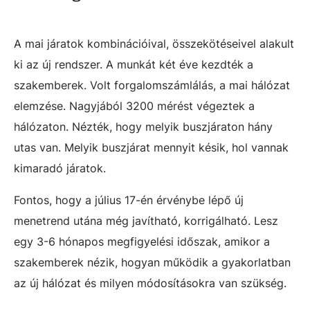
A mai járatok kombinációival, összekötéseivel alakult
ki az új rendszer. A munkát két éve kezdték a
szakemberek. Volt forgalomszámlálás, a mai hálózat
elemzése. Nagyjából 3200 mérést végeztek a
hálózaton. Nézték, hogy melyik buszjáraton hány
utas van. Melyik buszjárat mennyit késik, hol vannak
kimaradó járatok.
Fontos, hogy a július 17-én érvénybe lépő új
menetrend utána még javítható, korrigálható. Lesz
egy 3-6 hónapos megfigyelési időszak, amikor a
szakemberek nézik, hogyan működik a gyakorlatban
az új hálózat és milyen módosításokra van szükség.