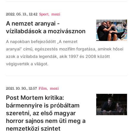
2022. 05. 13., 12:42
Sport
,
mozi
A nemzet aranyai -
vízilabdások a mozivásznon
A napokban befejeződött „A nemzet
aranyai” című, egészestés mozifilm forgatása, aminek hősei
azok a vízilabda legendák, akik 1997 és 2008 között
végigverték a világot.
2021. 10. 30., 12:57
Film
,
mozi
Post Mortem kritika:
bármennyire is próbáltam
szeretni, az első magyar
horror sajnos nem üti meg a
nemzetközi szintet