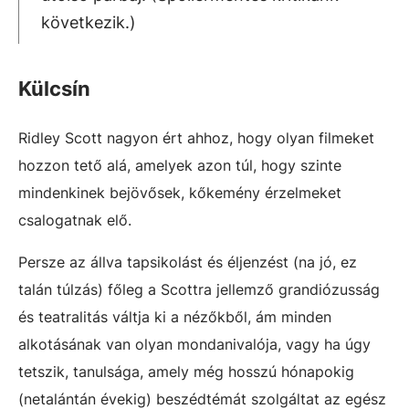
következik.)
Külcsín
Ridley Scott nagyon ért ahhoz, hogy olyan filmeket
hozzon tető alá, amelyek azon túl, hogy szinte
mindenkinek bejövősek, kőkemény érzelmeket
csalogatnak elő.
Persze az állva tapsikolást és éljenzést (na jó, ez
talán túlzás) főleg a Scottra jellemző grandiózusság
és teatralitás váltja ki a nézőkből, ám minden
alkotásának van olyan mondanivalója, vagy ha úgy
tetszik, tanulsága, amely még hosszú hónapokig
(netalántán évekig) beszédtémát szolgáltat az egész