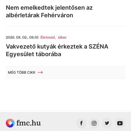
Nem emelkedtek jelentősen az
albérletárak Fehérváron
2026. 08. 02., 08:35
Életmód
,
tábor
Vakvezető kutyák érkeztek a SZÉNA
Egyesület táborába
MÉG TÖBB CIKK
fmc.hu