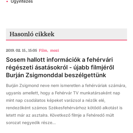
•
Ügyintézés
Hasonló cikkek
2019. 02. 15., 15:05
Film
,
mozi
Sosem hallott információk a fehérvári
régészeti ásatásokról - újabb filmjéről
Burján Zsigmonddal beszélgettünk
Burján Zsigmond neve nem ismeretlen a fehérváriak számára,
ugyanis amellett, hogy a Fehérvár TV munkatársaként nap
mint nap csodálatos képeket varázsol a nézők elé,
rendezőként számos Székesfehérvárhoz kötődő alkotást is
letett már az asztalra. Következő filmje a Fehéredő múlt
sorozat negyedik része...