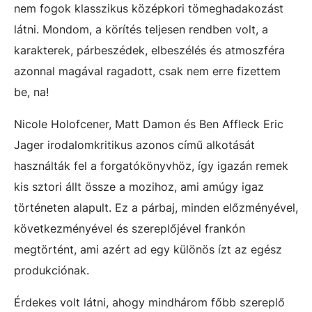
nem fogok klasszikus középkori tömeghadakozást
látni. Mondom, a körítés teljesen rendben volt, a
karakterek, párbeszédek, elbeszélés és atmoszféra
azonnal magával ragadott, csak nem erre fizettem
be, na!
Nicole Holofcener, Matt Damon és Ben Affleck Eric
Jager irodalomkritikus azonos című alkotását
használták fel a forgatókönyvhöz, így igazán remek
kis sztori állt össze a mozihoz, ami amúgy igaz
történeten alapult. Ez a párbaj, minden előzményével,
következményével és szereplőjével frankón
megtörtént, ami azért ad egy különös ízt az egész
produkciónak.
Érdekes volt látni, ahogy mindhárom főbb szereplő