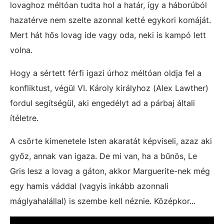
lovaghoz méltóan tudta hol a határ, így a háborúból
hazatérve nem szelte azonnal ketté egykori komáját.
Mert hát hős lovag ide vagy oda, neki is kampó lett
volna.
Hogy a sértett férfi igazi úrhoz méltóan oldja fel a
konfliktust, végül VI. Károly királyhoz (Alex Lawther)
fordul segítségül, aki engedélyt ad a párbaj általi
ítéletre.
A csörte kimenetele Isten akaratát képviseli, azaz aki
győz, annak van igaza. De mi van, ha a bűnös, Le
Gris lesz a lovag a gáton, akkor Marguerite-nek még
egy hamis váddal (vagyis inkább azonnali
máglyahalállal) is szembe kell néznie. Középkor...