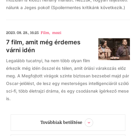
nálunk a Jeges pokol! (Spoilermentes kritikánk következik.)
2023. 08. 28., 16:25
Film
,
mozi
7 film, amit még érdemes
várni idén
Legalább tucatnyi, ha nem több olyan film
érkezik még idén ősszel és télen, amit óriási várakozás előz
meg. A Megfojtott virágok szinte biztosan bezsebel majd pár
Oscar-jelölést, de lesz egy mesterséges intelligenciáról szóló
sci-fi, több életrajzi dráma, és egy csodásnak ígérkező mese
is.
Továbbiak betöltése