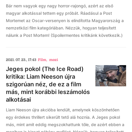
Bár nem vagyok egy nagy horror-rajongó, azért az első
magyar alkotással tettem egy próbát. Ráadásul a Post
Mortemet az Oscar-versenyen is elindította Magyarország a
nemzetközi film kategóriában. Nézzük, hogyan teljesített
nálunk a Post Mortem! (Spoilermentes kritikánk következik.)
2021. 07. 23., 17:43
Film
,
mozi
Jeges pokol (The Ice Road)
kritika: Liam Neeson újra
szigorúan néz, de ez a film
más, mint korábbi leszámolós
alkotásai
Liam Neeson újra akcióba lendült, amelynek köszönhetően
egy érdekes thrillert sikerült tető alá hoznia. A Jeges pokol
más, mint amit eddig megszokhattunk tőle, de azért ebben a
moziban is kioszt néhány maflást. Nézzük, hogyan teljesített