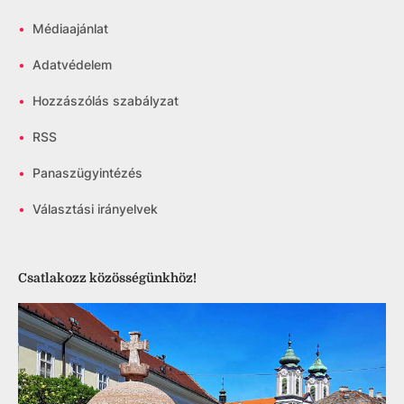
•
Médiaajánlat
•
Adatvédelem
•
Hozzászólás szabályzat
•
RSS
•
Panaszügyintézés
•
Választási irányelvek
Csatlakozz közösségünkhöz!