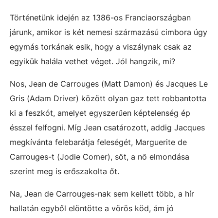
Történetünk idején az 1386-os Franciaországban
járunk, amikor is két nemesi származású cimbora úgy
egymás torkának esik, hogy a viszálynak csak az
egyikük halála vethet véget. Jól hangzik, mi?
Nos, Jean de Carrouges (Matt Damon) és Jacques Le
Gris (Adam Driver) között olyan gaz tett robbantotta
ki a feszkót, amelyet egyszerűen képtelenség ép
ésszel felfogni. Míg Jean csatározott, addig Jacques
megkívánta felebarátja feleségét, Marguerite de
Carrouges-t (Jodie Comer), sőt, a nő elmondása
szerint meg is erőszakolta őt.
Na, Jean de Carrouges-nak sem kellett több, a hír
hallatán egyből elöntötte a vörös köd, ám jó