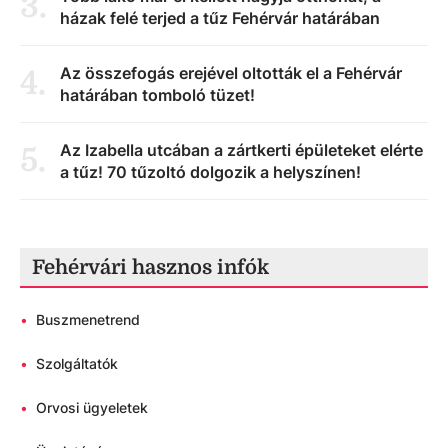
3
.
házak felé terjed a tűz Fehérvár határában
Az összefogás erejével oltották el a Fehérvár
4
.
határában tomboló tüzet!
Az Izabella utcában a zártkerti épületeket elérte
5
.
a tűz! 70 tűzoltó dolgozik a helyszínen!
Fehérvári hasznos infók
•
Buszmenetrend
•
Szolgáltatók
•
Orvosi ügyeletek