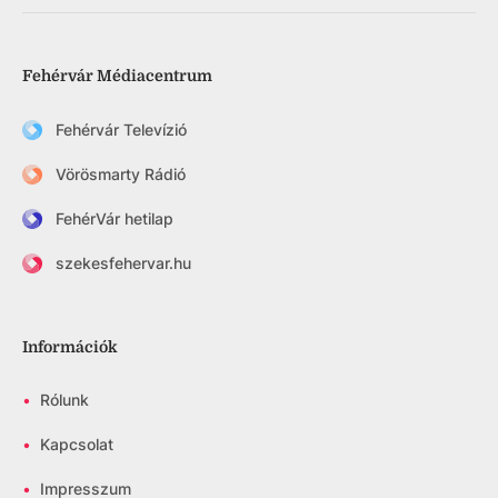
Fehérvár Médiacentrum
Fehérvár Televízió
Vörösmarty Rádió
FehérVár hetilap
szekesfehervar.hu
Információk
•
Rólunk
•
Kapcsolat
•
Impresszum