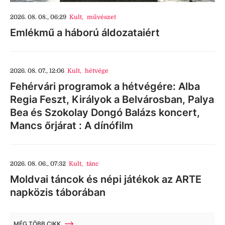
2026. 08. 08., 06:29
Kult
,
művészet
Emlékmű a háború áldozataiért
2026. 08. 07., 12:06
Kult
,
hétvége
Fehérvári programok a hétvégére: Alba
Regia Feszt, Királyok a Belvárosban, Palya
Bea és Szokolay Dongó Balázs koncert,
Mancs őrjárat : A dínófilm
2026. 08. 06., 07:32
Kult
,
tánc
Moldvai táncok és népi játékok az ARTE
napközis táborában
MÉG TÖBB CIKK