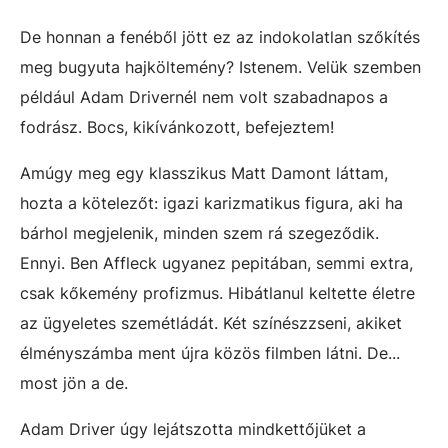
De honnan a fenéből jött ez az indokolatlan szőkítés
meg bugyuta hajköltemény? Istenem. Velük szemben
például Adam Drivernél nem volt szabadnapos a
fodrász. Bocs, kikívánkozott, befejeztem!
Amúgy meg egy klasszikus Matt Damont láttam,
hozta a kötelezőt: igazi karizmatikus figura, aki ha
bárhol megjelenik, minden szem rá szegeződik.
Ennyi. Ben Affleck ugyanez pepitában, semmi extra,
csak kőkemény profizmus. Hibátlanul keltette életre
az ügyeletes szemétládát. Két színészzseni, akiket
élményszámba ment újra közös filmben látni. De...
most jön a de.
Adam Driver úgy lejátszotta mindkettőjüket a