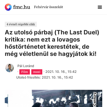
fmc.hu
Fehérvár összeköt
4 évnél régebbi cikk
Az utolsó párbaj (The Last Duel)
kritika: nem ezt a lovagos
hőstörténetet kerestétek, de
még véletlenül se hagyjátok ki!
Pál Loránd
·
·
2021. 10. 16., 15:42
Film
mozi
Utolsó frissítés: 2021. 10. 16., 15:42