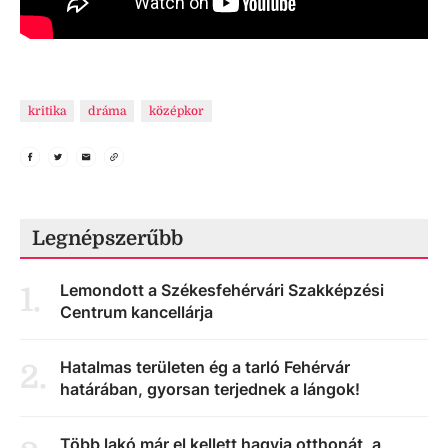
kritika
dráma
középkor
Legnépszerűbb
Lemondott a Székesfehérvári Szakképzési
1
.
Centrum kancellárja
Hatalmas területen ég a tarló Fehérvár
2
.
határában, gyorsan terjednek a lángok!
Több lakó már el kellett hagyja otthonát, a