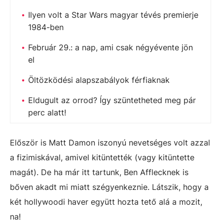
Ilyen volt a Star Wars magyar tévés premierje
1984-ben
Február 29.: a nap, ami csak négyévente jön
el
Öltözködési alapszabályok férfiaknak
Eldugult az orrod? Így szüntetheted meg pár
perc alatt!
Először is Matt Damon iszonyú nevetséges volt azzal
a fizimiskával, amivel kitüntették (vagy kitüntette
magát). De ha már itt tartunk, Ben Afflecknek is
bőven akadt mi miatt szégyenkeznie. Látszik, hogy a
két hollywoodi haver együtt hozta tető alá a mozit,
na!