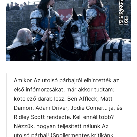
M
a
a
b
/
2
0
t
h
C
e
n
t
u
r
y
F
o
f
x
Amikor Az utolsó párbajról elhintették az
első infómorzsákat, már akkor tudtam:
kötelező darab lesz. Ben Affleck, Matt
Damon, Adam Driver, Jodie Comer... ja, és
Ridley Scott rendezte. Kell ennél több?
Nézzük, hogyan teljesített nálunk Az
utolsó párbaj! (Spoilermentes kritikánk