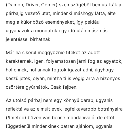
(Damon, Driver, Comer) szemszögéből bemutatták a
párbajig vezető utat, mindenki máshogy látta, élte
meg a különböző eseményeket, így például
ugyanazok a mondatok egy idő után más-más
jelentéssel bírhatnak.
Már ha sikerül meggyőznie titeket az adott
karakternek. Igen, folyamatosan járni fog az agyatok,
hol ennek, hol annak fogtok igazat adni, úgyhogy
készüljetek, olyan, mintha ti is végig arra a bizonyos
csörtére gyúrnátok. Csak fejben.
Az utolsó párbaj nem egy könnyű darab, ugyanis
reflektálva az elmúlt évek legfelkavaróbb botrányaira
(#metoo) bőven van benne mondanivaló, de ettől
függetlenül mindenkinek bátran ajánlom, ugyanis