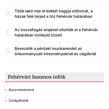
Több lakó már el kellett hagyja otthonát, a
3
.
házak felé terjed a tűz Fehérvár határában
Az összefogás erejével oltották el a Fehérvár
4
.
határában tomboló tüzet!
Bevezetik a pénteki munkarendet az
5
.
önkormányzati intézményeknél és cégeknél
Fehérvári hasznos infók
•
Buszmenetrend
•
Szolgáltatók