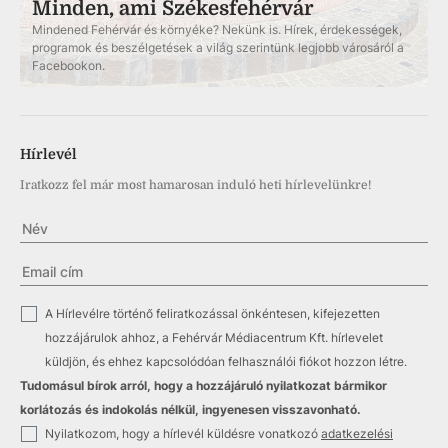
Minden, ami Székesfehérvár
Mindened Fehérvár és környéke? Nekünk is. Hírek, érdekességek,
programok és beszélgetések a világ szerintünk legjobb városáról a
Facebookon.
Hírlevél
Iratkozz fel már most hamarosan induló heti hírlevelünkre!
✓
A Hírlevélre történő feliratkozással önkéntesen, kifejezetten
hozzájárulok ahhoz, a Fehérvár Médiacentrum Kft. hírlevelet
küldjön, és ehhez kapcsolódóan felhasználói fiókot hozzon létre.
Tudomásul bírok arról, hogy a hozzájáruló nyilatkozat bármikor
korlátozás és indokolás nélkül, ingyenesen visszavonható.
✓
Nyilatkozom, hogy a hírlevél küldésre vonatkozó
adatkezelési