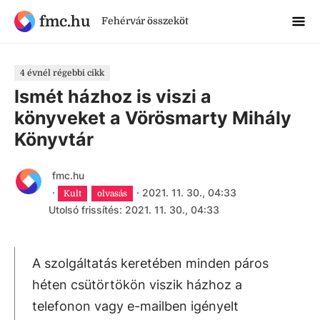
fmc.hu
Fehérvár összeköt
4 évnél régebbi cikk
Ismét házhoz is viszi a
könyveket a Vörösmarty Mihály
Könyvtár
fmc.hu
·
·
2021. 11. 30., 04:33
Kult
olvasás
Utolsó frissítés: 2021. 11. 30., 04:33
A szolgáltatás keretében minden páros
héten csütörtökön viszik házhoz a
telefonon vagy e-mailben igényelt