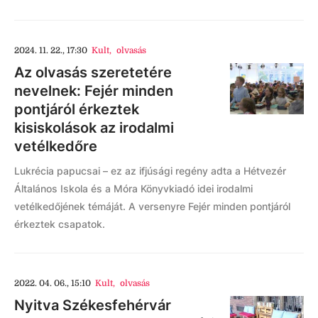
2024. 11. 22., 17:30
Kult
,
olvasás
Az olvasás szeretetére
nevelnek: Fejér minden
pontjáról érkeztek
kisiskolások az irodalmi
vetélkedőre
Lukrécia papucsai – ez az ifjúsági regény adta a Hétvezér
Általános Iskola és a Móra Könyvkiadó idei irodalmi
vetélkedőjének témáját. A versenyre Fejér minden pontjáról
érkeztek csapatok.
2022. 04. 06., 15:10
Kult
,
olvasás
Nyitva Székesfehérvár