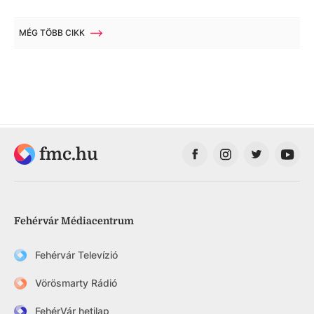
MÉG TÖBB CIKK
fmc.hu
Fehérvár Médiacentrum
Fehérvár Televízió
Vörösmarty Rádió
FehérVár hetilap