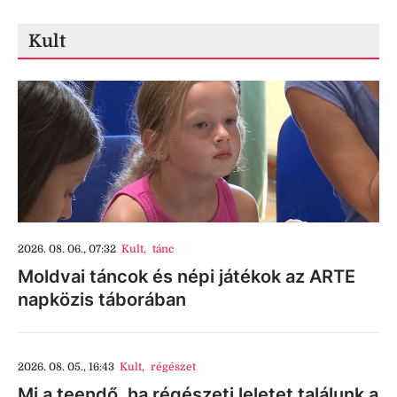
Kult
2026. 08. 06., 07:32
Kult
,
tánc
Moldvai táncok és népi játékok az ARTE
napközis táborában
2026. 08. 05., 16:43
Kult
,
régészet
Mi a teendő, ha régészeti leletet találunk a