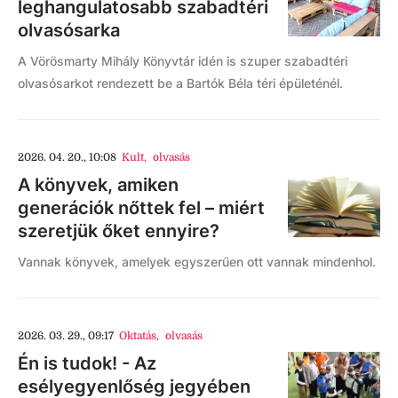
leghangulatosabb szabadtéri
olvasósarka
A Vörösmarty Mihály Könyvtár idén is szuper szabadtéri
olvasósarkot rendezett be a Bartók Béla téri épületénél.
2026. 04. 20., 10:08
Kult
,
olvasás
A könyvek, amiken
generációk nőttek fel – miért
szeretjük őket ennyire?
Vannak könyvek, amelyek egyszerűen ott vannak mindenhol.
2026. 03. 29., 09:17
Oktatás
,
olvasás
Én is tudok! - Az
esélyegyenlőség jegyében