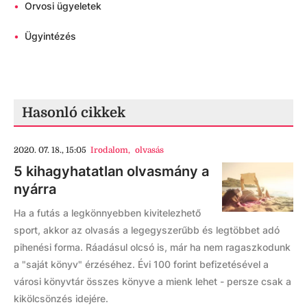
•
Orvosi ügyeletek
•
Ügyintézés
Hasonló cikkek
2020. 07. 18., 15:05
Irodalom
,
olvasás
5 kihagyhatatlan olvasmány a
nyárra
Ha a futás a legkönnyebben kivitelezhető
sport, akkor az olvasás a legegyszerűbb és legtöbbet adó
pihenési forma. Ráadásul olcsó is, már ha nem ragaszkodunk
a "saját könyv" érzéséhez. Évi 100 forint befizetésével a
városi könyvtár összes könyve a mienk lehet - persze csak a
kikölcsönzés idejére.