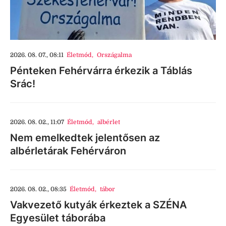
2026. 08. 07., 08:11
Életmód
,
Országalma
Pénteken Fehérvárra érkezik a Táblás
Srác!
2026. 08. 02., 11:07
Életmód
,
albérlet
Nem emelkedtek jelentősen az
albérletárak Fehérváron
2026. 08. 02., 08:35
Életmód
,
tábor
Vakvezető kutyák érkeztek a SZÉNA
Egyesület táborába