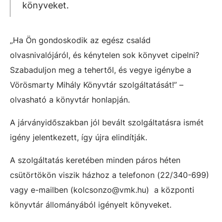
könyveket.
„Ha Ön gondoskodik az egész család
olvasnivalójáról, és kénytelen sok könyvet cipelni?
Szabaduljon meg a tehertől, és vegye igénybe a
Vörösmarty Mihály Könyvtár szolgáltatását!” –
olvasható a könyvtár honlapján.
A járványidőszakban jól bevált szolgáltatásra ismét
igény jelentkezett, így újra elindítják.
A szolgáltatás keretében minden páros héten
csütörtökön viszik házhoz a telefonon (22/340-699)
vagy e-mailben (kolcsonzo@vmk.hu) a központi
könyvtár állományából igényelt könyveket.