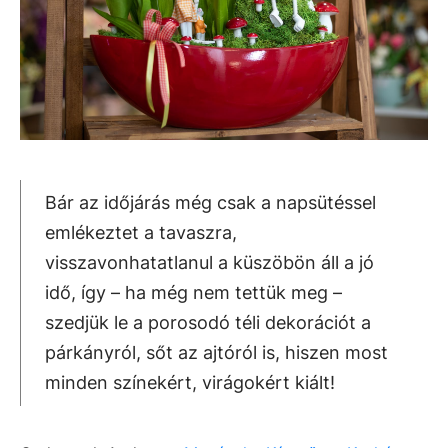
Bár az időjárás még csak a napsütéssel
emlékeztet a tavaszra,
visszavonhatatlanul a küszöbön áll a jó
idő, így – ha még nem tettük meg –
szedjük le a porosodó téli dekorációt a
párkányról, sőt az ajtóról is, hiszen most
minden színekért, virágokért kiált!