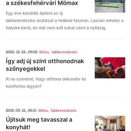
a székesfehérvári Mömax
Egy éve kezdték építeni az új
lakberendezési áruházat a Holland fasoron. Lassan minden a
helyére kerül, és már nem kell sokat várni a nyitásig.
2025. 12. 23., 09:36
Stílus
,
lakberendezés
Így adj új színt otthonodnak
szőnyegekkel
Ki ne szeretné, hogy otthona dekoratív és
komfortos legyen?
2019. 03. 12., 08:51
Stílus
,
lakberendezés
Újítsuk meg tavasszal a
konyhát!