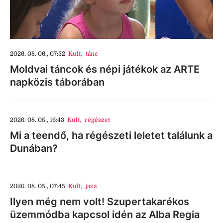
2026. 08. 06., 07:32
Kult
,
tánc
Moldvai táncok és népi játékok az ARTE
napközis táborában
2026. 08. 05., 16:43
Kult
,
régészet
Mi a teendő, ha régészeti leletet találunk a
Dunában?
2026. 08. 05., 07:45
Kult
,
jazz
Ilyen még nem volt! Szupertakarékos
üzemmódba kapcsol idén az Alba Regia