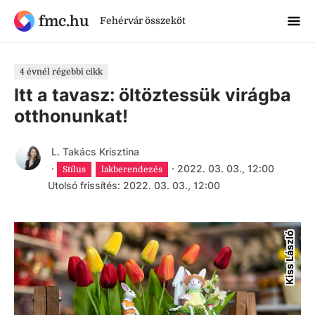
fmc.hu
Fehérvár összeköt
4 évnél régebbi cikk
Itt a tavasz: öltöztessük virágba
otthonunkat!
L. Takács Krisztina
·
·
2022. 03. 03., 12:00
Stílus
lakberendezés
Utolsó frissítés: 2022. 03. 03., 12:00
Kiss László