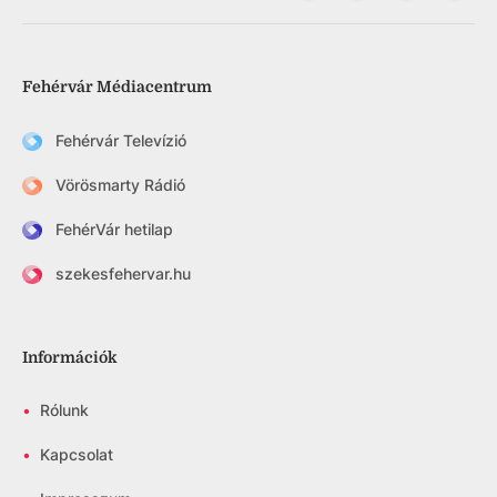
Fehérvár Médiacentrum
Fehérvár Televízió
Vörösmarty Rádió
FehérVár hetilap
szekesfehervar.hu
Információk
•
Rólunk
•
Kapcsolat