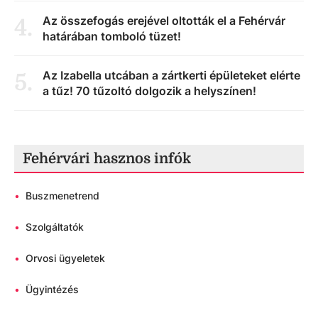
Az összefogás erejével oltották el a Fehérvár
4
.
határában tomboló tüzet!
Az Izabella utcában a zártkerti épületeket elérte
5
.
a tűz! 70 tűzoltó dolgozik a helyszínen!
Fehérvári hasznos infók
•
Buszmenetrend
•
Szolgáltatók
•
Orvosi ügyeletek
•
Ügyintézés