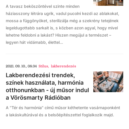
A tavasz beköszöntével szinte minden
háziasszony létrára ugrik, vadul pucolni kezdi az ablakokat,
mossa a függönyöket, sterilizálja még a szekrény tetejének
legeldugottabb sarkait is, s közben azon agyal, hogy mivel
lehetne feldobni a lakást? Hiszen megújul a természet –
legyen hát vidámabb, élettel...
2021. 09. 10., 08:34
Stílus
,
lakberendezés
Lakberendezési trendek,
színek használata, harmónia
otthonunkban - új műsor indul
a Vörösmarty Rádióban
A "Tér és harmónia" című műsor kéthetente vasárnaponként
a lakáskultúrával és a belsőépítészettel foglalkozik majd.