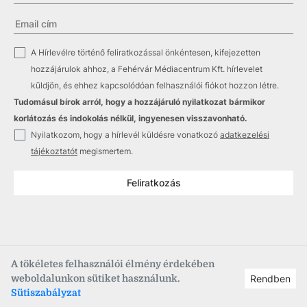
✓
A Hírlevélre történő feliratkozással önkéntesen, kifejezetten
hozzájárulok ahhoz, a Fehérvár Médiacentrum Kft. hírlevelet
küldjön, és ehhez kapcsolódóan felhasználói fiókot hozzon létre.
Tudomásul bírok arról, hogy a hozzájáruló nyilatkozat bármikor
korlátozás és indokolás nélkül, ingyenesen visszavonható.
✓
Nyilatkozom, hogy a hírlevél küldésre vonatkozó
adatkezelési
tájékoztatót
megismertem.
Feliratkozás
A tökéletes felhasználói élmény érdekében
weboldalunkon sütiket használunk.
Rendben
Copyright © 2021
–2026
Fehérvár Médiacentrum, fmc.hu
Sütiszabályzat