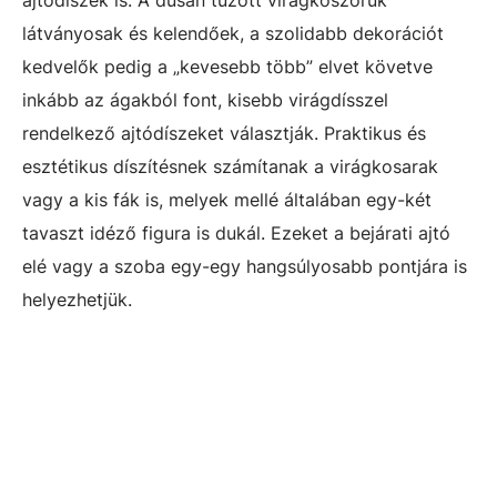
ajtódíszek is. A dúsan tűzött virágkoszorúk
látványosak és kelendőek, a szolidabb dekorációt
kedvelők pedig a „kevesebb több” elvet követve
inkább az ágakból font, kisebb virágdísszel
rendelkező ajtódíszeket választják. Praktikus és
esztétikus díszítésnek számítanak a virágkosarak
vagy a kis fák is, melyek mellé általában egy-két
tavaszt idéző figura is dukál. Ezeket a bejárati ajtó
elé vagy a szoba egy-egy hangsúlyosabb pontjára is
helyezhetjük.