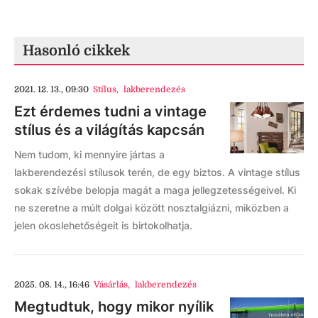
Hasonló cikkek
2021. 12. 13., 09:30
Stílus
,
lakberendezés
Ezt érdemes tudni a vintage
stílus és a világítás kapcsán
Nem tudom, ki mennyire jártas a
lakberendezési stílusok terén, de egy biztos. A vintage stílus
sokak szívébe belopja magát a maga jellegzetességeivel. Ki
ne szeretne a múlt dolgai között nosztalgiázni, miközben a
jelen okoslehetőségeit is birtokolhatja.
2025. 08. 14., 16:46
Vásárlás
,
lakberendezés
Megtudtuk, hogy mikor nyílik