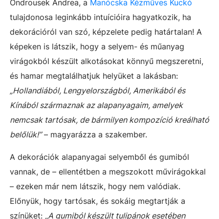
Ondrousek Andrea, a
Manócska Kézműves Kuckó
tulajdonosa leginkább intuícióira hagyatkozik, ha
dekorációról van szó, képzelete pedig határtalan! A
képeken is látszik, hogy a selyem- és műanyag
virágokból készült alkotásokat könnyű megszeretni,
és hamar megtalálhatjuk helyüket a lakásban:
„Hollandiából, Lengyelországból, Amerikából és
Kínából származnak az alapanyagaim, amelyek
nemcsak tartósak, de bármilyen kompozíció kreálható
belőlük!”
– magyarázza a szakember.
A dekorációk alapanyagai selyemből és gumiból
vannak, de – ellentétben a megszokott művirágokkal
– ezeken már nem látszik, hogy nem valódiak.
Előnyük, hogy tartósak, és sokáig megtartják a
színüket:
„A gumiból készült tulipánok esetében