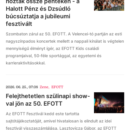
hozták össze pénteken - a
Halott Pénz és Dzsúdló
búcsúztatja a jubileumi
fesztivált
Szombaton zárul az 50. EFOTT. A Velencei-tó partján az esti
nagyszínpados koncertek mellett a nappali kínálat is végtelen
mennyiségű élményt ígér, az EFOTT Kids családi
programjaival, 50-féle sportággal, az egyetemi és
karrieraktivitásokkal.
2026. 06. 25., 07:08
Zene
,
EFOTT
Felejthetetlen szülinapi show-
val jön az 50. EFOTT
Az EFOTT Fesztivál kedd este tartotta
sajtótájékoztatóját, amivel hivatalosan is elindult az idei
fesztivál visszaszámlálása. Lasztovicza Gábor, az EFOTT