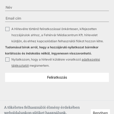
✓
A Hírlevélre történő feliratkozással önkéntesen, kifejezetten
hozzájárulok ahhoz, a Fehérvár Médiacentrum Kft. hírlevelet
küldjön, és ehhez kapcsolódóan felhasználói fiókot hozzon létre.
Tudomásul bírok arról, hogy a hozzájáruló nyilatkozat bármikor
korlátozás és indokolás nélkül, ingyenesen visszavonható.
✓
Nyilatkozom, hogy a hírlevél küldésre vonatkozó
adatkezelési
tájékoztatót
megismertem.
Feliratkozás
A tökéletes felhasználói élmény érdekében
weboldalunkon sütiket használunk.
Rendben