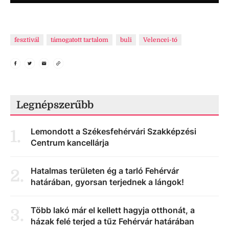
fesztivál
támogatott tartalom
buli
Velencei-tó
Legnépszerűbb
Lemondott a Székesfehérvári Szakképzési
1
.
Centrum kancellárja
Hatalmas területen ég a tarló Fehérvár
2
.
határában, gyorsan terjednek a lángok!
Több lakó már el kellett hagyja otthonát, a
3
.
házak felé terjed a tűz Fehérvár határában