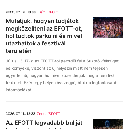
2022. 07. 12., 13:33
Kult
,
EFOTT
Mutatjuk, hogyan tudjátok
megközelíteni az EFOTT-ot,
hol tudtok parkolni és mivel
utazhattok a fesztivál
területén
Július 13-17-ig az EFOTT-tól pezsdül fel a Sukorói-félsziget
és környéke, viszont az új helyszín miatt nem teljesen
egyértelmű, hogyan és mivel közelíthetjük meg a fesztivál
területét. Ezért egy helyen összegyűjtöttük a legfontosabb
információkat!
2026. 07. 11., 13:22
Zene
,
EFOTT
Az EFOTT legvadabb buliját