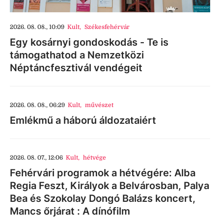
2026. 08. 08., 10:09
Kult
,
Székesfehérvár
Egy kosárnyi gondoskodás - Te is
támogathatod a Nemzetközi
Néptáncfesztivál vendégeit
2026. 08. 08., 06:29
Kult
,
művészet
Emlékmű a háború áldozataiért
2026. 08. 07., 12:06
Kult
,
hétvége
Fehérvári programok a hétvégére: Alba
Regia Feszt, Királyok a Belvárosban, Palya
Bea és Szokolay Dongó Balázs koncert,
Mancs őrjárat : A dínófilm