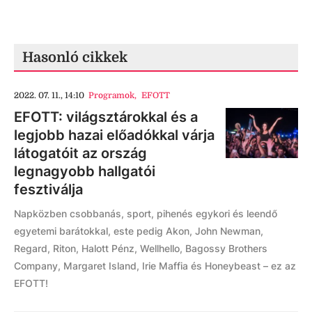
Hasonló cikkek
2022. 07. 11., 14:10
Programok
,
EFOTT
EFOTT: világsztárokkal és a
legjobb hazai előadókkal várja
látogatóit az ország
legnagyobb hallgatói
fesztiválja
Napközben csobbanás, sport, pihenés egykori és leendő
egyetemi barátokkal, este pedig Akon, John Newman,
Regard, Riton, Halott Pénz, Wellhello, Bagossy Brothers
Company, Margaret Island, Irie Maffia és Honeybeast – ez az
EFOTT!