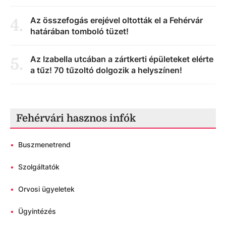
Az összefogás erejével oltották el a Fehérvár
4
.
határában tomboló tüzet!
Az Izabella utcában a zártkerti épületeket elérte
5
.
a tűz! 70 tűzoltó dolgozik a helyszínen!
Fehérvári hasznos infók
•
Buszmenetrend
•
Szolgáltatók
•
Orvosi ügyeletek
•
Ügyintézés