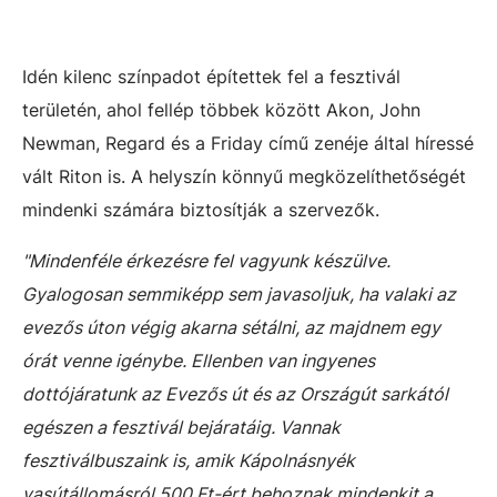
Idén kilenc színpadot építettek fel a fesztivál
területén, ahol fellép többek között Akon, John
Newman, Regard és a Friday című zenéje által híressé
vált Riton is. A helyszín könnyű megközelíthetőségét
mindenki számára biztosítják a szervezők.
"Mindenféle érkezésre fel vagyunk készülve.
Gyalogosan semmiképp sem javasoljuk, ha valaki az
evezős úton végig akarna sétálni, az majdnem egy
órát venne igénybe. Ellenben van ingyenes
dottójáratunk az Evezős út és az Országút sarkától
egészen a fesztivál bejáratáig. Vannak
fesztiválbuszaink is, amik Kápolnásnyék
vasútállomásról 500 Ft-ért behoznak mindenkit a