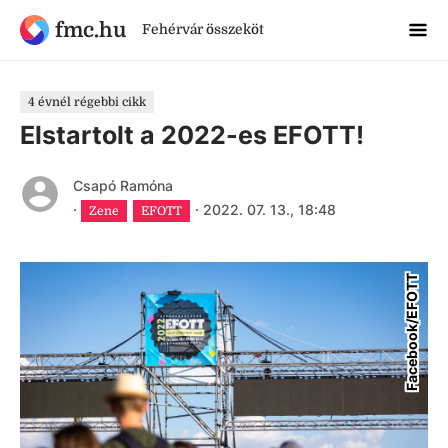
fmc.hu
Fehérvár összeköt
4 évnél régebbi cikk
Elstartolt a 2022-es EFOTT!
Csapó Ramóna
·
·
2022. 07. 13., 18:48
Zene
EFOTT
Facebook/EFOTT