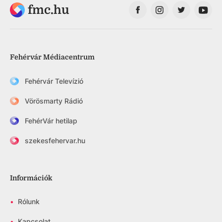
fmc.hu
Fehérvár Médiacentrum
Fehérvár Televízió
Vörösmarty Rádió
FehérVár hetilap
szekesfehervar.hu
Információk
•
Rólunk
•
Kapcsolat