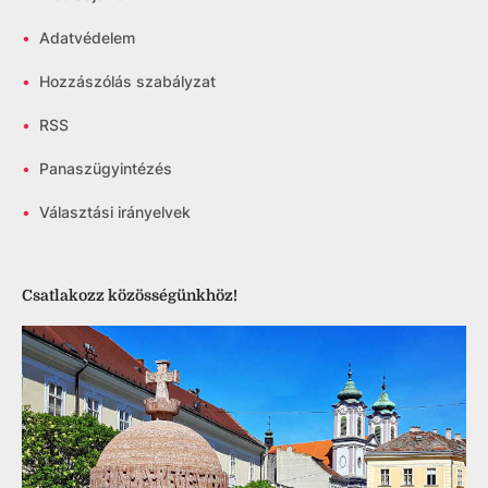
•
Adatvédelem
•
Hozzászólás szabályzat
•
RSS
•
Panaszügyintézés
•
Választási irányelvek
Csatlakozz közösségünkhöz!