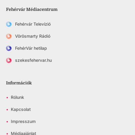
Fehérvár Médiacentrum
Fehérvár Televízió
Vörösmarty Rádió
FehérVár hetilap
szekesfehervar.hu
Információk
•
Rólunk
•
Kapcsolat
•
Impresszum
•
Médiaajánlat