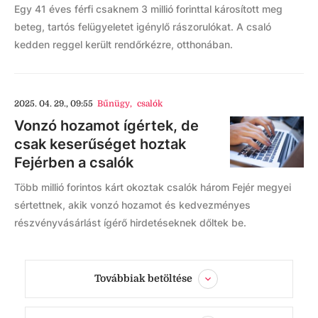
Egy 41 éves férfi csaknem 3 millió forinttal károsított meg
beteg, tartós felügyeletet igénylő rászorulókat. A csaló
kedden reggel került rendőrkézre, otthonában.
2025. 04. 29., 09:55
Bűnügy
,
csalók
Vonzó hozamot ígértek, de
csak keserűséget hoztak
Fejérben a csalók
Több millió forintos kárt okoztak csalók három Fejér megyei
sértettnek, akik vonzó hozamot és kedvezményes
részvényvásárlást ígérő hirdetéseknek dőltek be.
Továbbiak betöltése