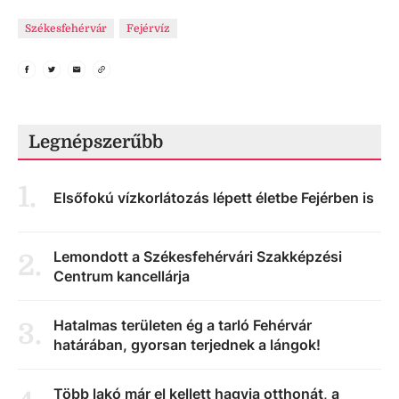
Székesfehérvár
Fejérvíz
Legnépszerűbb
1
.
Elsőfokú vízkorlátozás lépett életbe Fejérben is
Lemondott a Székesfehérvári Szakképzési
2
.
Centrum kancellárja
Hatalmas területen ég a tarló Fehérvár
3
.
határában, gyorsan terjednek a lángok!
Több lakó már el kellett hagyja otthonát, a