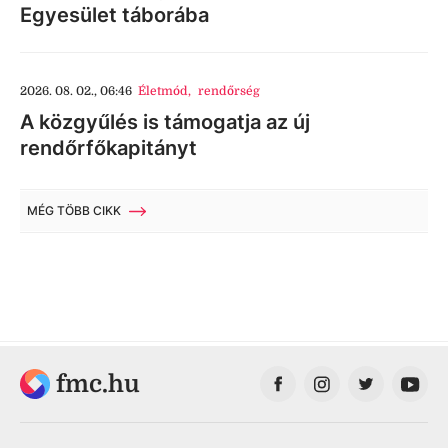
Egyesület táborába
2026. 08. 02., 06:46
Életmód
,
rendőrség
A közgyűlés is támogatja az új
rendőrfőkapitányt
MÉG TÖBB CIKK
fmc.hu