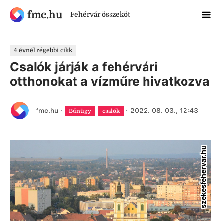
fmc.hu
Fehérvár összeköt
4 évnél régebbi cikk
Csalók járják a fehérvári
otthonokat a vízműre hivatkozva
fmc.hu
·
·
2022. 08. 03., 12:43
Bűnügy
csalók
szekesfehervar.hu