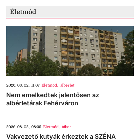
Életmód
2026. 08. 02., 11:07
Életmód
,
albérlet
Nem emelkedtek jelentősen az
albérletárak Fehérváron
2026. 08. 02., 08:35
Életmód
,
tábor
Vakvezető kutyák érkeztek a SZÉNA