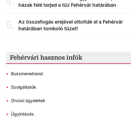
4
.
házak felé terjed a tűz Fehérvár határában
Az összefogás erejével oltották el a Fehérvár
5
.
határában tomboló tüzet!
Fehérvári hasznos infók
•
Buszmenetrend
•
Szolgáltatók
•
Orvosi ügyeletek
•
Ügyintézés