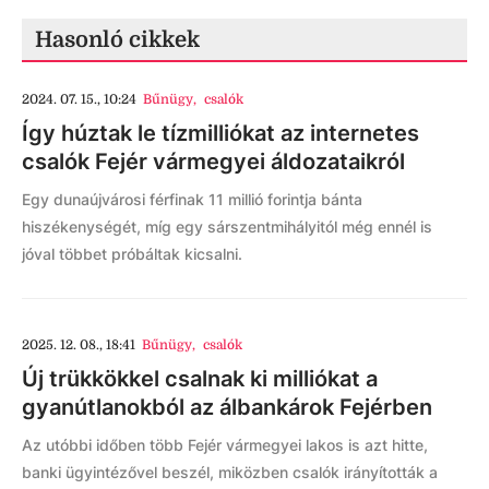
Hasonló cikkek
2024. 07. 15., 10:24
Bűnügy
,
csalók
Így húztak le tízmilliókat az internetes
csalók Fejér vármegyei áldozataikról
Egy dunaújvárosi férfinak 11 millió forintja bánta
hiszékenységét, míg egy sárszentmihályitól még ennél is
jóval többet próbáltak kicsalni.
2025. 12. 08., 18:41
Bűnügy
,
csalók
Új trükkökkel csalnak ki milliókat a
gyanútlanokból az álbankárok Fejérben
Az utóbbi időben több Fejér vármegyei lakos is azt hitte,
banki ügyintézővel beszél, miközben csalók irányították a