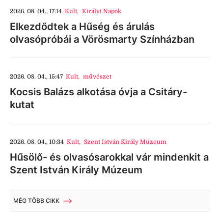
2026. 08. 04., 17:14
Kult
,
Királyi Napok
Elkezdődtek a Hűség és árulás
olvasópróbái a Vörösmarty Színházban
2026. 08. 04., 15:47
Kult
,
művészet
Kocsis Balázs alkotása óvja a Csitáry-
kutat
2026. 08. 04., 10:34
Kult
,
Szent István Király Múzeum
Hűsölő- és olvasósarokkal vár mindenkit a
Szent István Király Múzeum
MÉG TÖBB CIKK