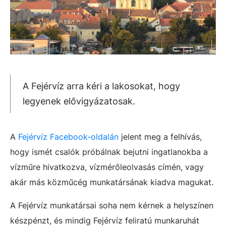
A Fejérvíz arra kéri a lakosokat, hogy
legyenek elővigyázatosak.
A
Fejérvíz Facebook-oldalán
jelent meg a felhívás,
hogy
ismét csalók próbálnak bejutni ingatlanokba a
vízműre hivatkozva, vízmérőleolvasás címén, vagy
akár más közműcég munkatársának kiadva magukat.
A Fejérvíz munkatársai soha nem kérnek a helyszínen
készpénzt, és mindig Fejérvíz feliratú munkaruhát