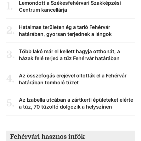
Lemondott a Székesfehérvári Szakképzési
1
.
Centrum kancellárja
Hatalmas területen ég a tarló Fehérvár
2
.
határában, gyorsan terjednek a lángok
Több lakó már el kellett hagyja otthonát, a
3
.
házak felé terjed a tűz Fehérvár határában
Az összefogás erejével oltották el a Fehérvár
4
.
határában tomboló tüzet
Az Izabella utcában a zártkerti épületeket elérte
5
.
a tűz, 70 tűzoltó dolgozik a helyszínen
Fehérvári hasznos infók