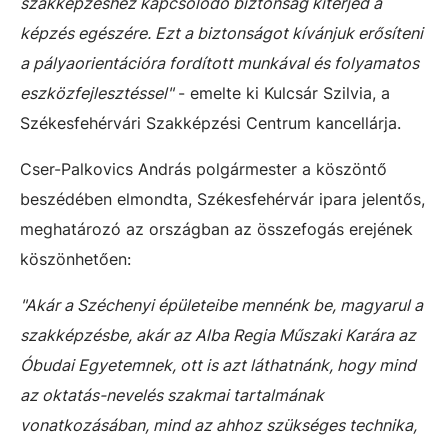
szakképzéshez kapcsolódó biztonság kiterjed a
képzés egészére. Ezt a biztonságot kívánjuk erősíteni
a pályaorientációra fordított munkával és folyamatos
eszközfejlesztéssel"
- emelte ki Kulcsár Szilvia, a
Székesfehérvári Szakképzési Centrum kancellárja.
Cser-Palkovics András polgármester a köszöntő
beszédében elmondta, Székesfehérvár ipara jelentős,
meghatározó az országban az összefogás erejének
köszönhetően:
"Akár a Széchenyi épületeibe mennénk be, magyarul a
szakképzésbe, akár az Alba Regia Műszaki Karára az
Óbudai Egyetemnek, ott is azt láthatnánk, hogy mind
az oktatás-nevelés szakmai tartalmának
vonatkozásában, mind az ahhoz szükséges technika,