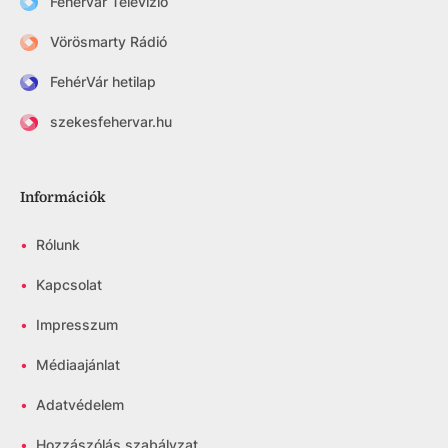
Fehérvár Televízió
Vörösmarty Rádió
FehérVár hetilap
szekesfehervar.hu
Információk
•
Rólunk
•
Kapcsolat
•
Impresszum
•
Médiaajánlat
•
Adatvédelem
•
Hozzászólás szabályzat