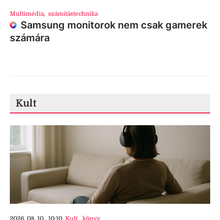
Multimédia
,
számítástechnika
Samsung monitorok nem csak gamerek
számára
Kult
2026. 08. 10., 10:10
Kult
,
könyv