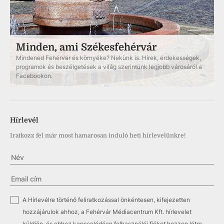
Minden, ami Székesfehérvár
Mindened Fehérvár és környéke? Nekünk is. Hírek, érdekességek,
programok és beszélgetések a világ szerintünk legjobb városáról a
Facebookon.
Hírlevél
Iratkozz fel már most hamarosan induló heti hírlevelünkre!
✓
A Hírlevélre történő feliratkozással önkéntesen, kifejezetten
hozzájárulok ahhoz, a Fehérvár Médiacentrum Kft. hírlevelet
küldjön, és ehhez kapcsolódóan felhasználói fiókot hozzon létre.