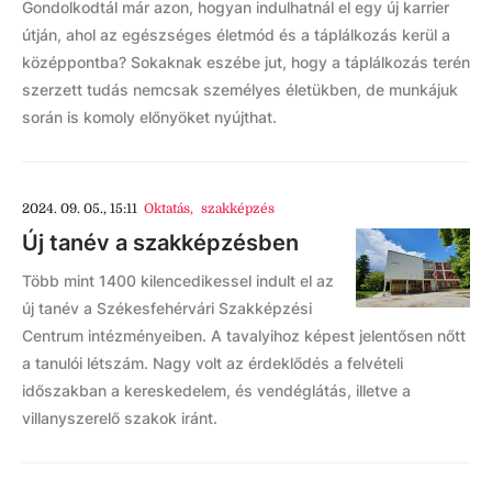
Gondolkodtál már azon, hogyan indulhatnál el egy új karrier
útján, ahol az egészséges életmód és a táplálkozás kerül a
középpontba? Sokaknak eszébe jut, hogy a táplálkozás terén
szerzett tudás nemcsak személyes életükben, de munkájuk
során is komoly előnyöket nyújthat.
2024. 09. 05., 15:11
Oktatás
,
szakképzés
Új tanév a szakképzésben
Több mint 1400 kilencedikessel indult el az
új tanév a Székesfehérvári Szakképzési
Centrum intézményeiben. A tavalyihoz képest jelentősen nőtt
a tanulói létszám. Nagy volt az érdeklődés a felvételi
időszakban a kereskedelem, és vendéglátás, illetve a
villanyszerelő szakok iránt.