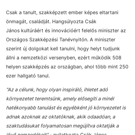
Csak a tanult, szakképzett ember képes eltartani
önmagát, családját. Hangsúlyozta Csák
János kultúráért és innovációért felelős miniszter az
Országos Szakképzési Tanévnyitón. A miniszter
szerint új dolgokat kell tanulni, hogy helyt tudjunk
állni a nemzetközi versenyben, ezért működik 508
helyen szakképzés az országban, ahol több mint 250
ezer hallgató tanul.
"Az a célunk, hogy olyan inspiráló, ihletet adó
környezetet teremtsünk, amely elősegíti a minél
hatékonyabb tanulást és egyébként jó környezetet is
adnak azoknak az oktatóknak, akik odaadóan, a
szaktudásukat folyamatosan megújítva oktatják a
jövő nemzedékeit"
- nyilatkozta Csák János