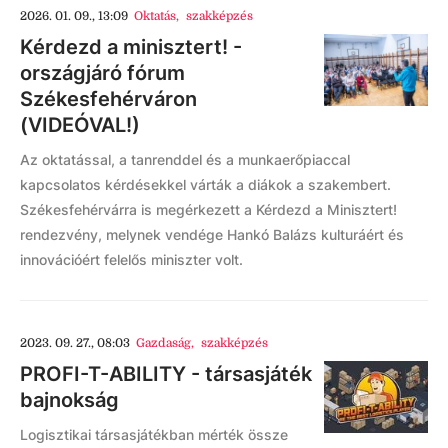
2026. 01. 09., 13:09
Oktatás
,
szakképzés
Kérdezd a minisztert! -
országjáró fórum
Székesfehérváron
(VIDEÓVAL!)
Az oktatással, a tanrenddel és a munkaerőpiaccal
kapcsolatos kérdésekkel várták a diákok a szakembert.
Székesfehérvárra is megérkezett a Kérdezd a Minisztert!
rendezvény, melynek vendége Hankó Balázs kulturáért és
innovációért felelős miniszter volt.
2023. 09. 27., 08:03
Gazdaság
,
szakképzés
PROFI-T-ABILITY - társasjáték
bajnokság
Logisztikai társasjátékban mérték össze