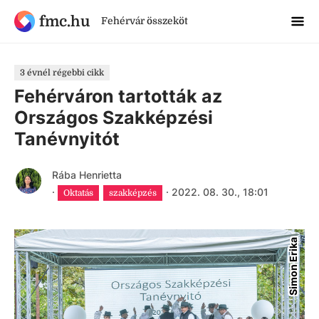
fmc.hu
Fehérvár összeköt
3 évnél régebbi cikk
Fehérváron tartották az
Országos Szakképzési
Tanévnyitót
Rába Henrietta
·
·
2022. 08. 30., 18:01
Oktatás
szakképzés
Simon Erika