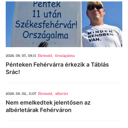
2026. 08. 07., 08:11
Életmód
,
Országalma
Pénteken Fehérvárra érkezik a Táblás
Srác!
2026. 08. 02., 11:07
Életmód
,
albérlet
Nem emelkedtek jelentősen az
albérletárak Fehérváron