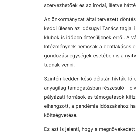
szervezhetőek és az irodai, illetve hát
Az önkormányzat által tervezett döntés
keddi ülésen az Idősügyi Tanács tagjai
klubok is időben értesüljenek erről. A 
Intézménynek nemcsak a bentlakásos egy
gondozási egységek esetében is a nyitv
tudnak venni.
Szintén kedden késő délután hívták fór
anyagilag támogatásban részesülő – civ
pályázati források és támogatások kifi
elhangzott, a pandémia időszakához has
költségvetése.
Ez azt is jelenti, hogy a megnövekedett