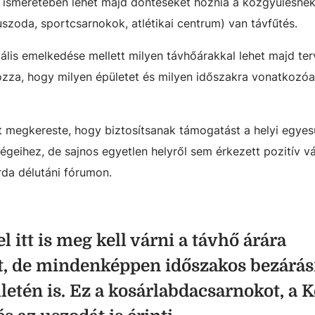
ak ismeretében lehet majd döntéseket hoznia a közgyűlésnek
uszoda, sportcsarnokok, atlétikai centrum) van távfűtés.
lis emelkedése mellett milyen távhőárakkal lehet majd ter
ozza, hogy milyen épületet és milyen időszakra vonatkozó
t megkereste, hogy biztosítsanak támogatást a helyi egyes
geihez, de sajnos egyetlen helyről sem érkezett pozitív vá
rda délutáni fórumon.
 itt is meg kell várni a távhő árára
t, de mindenképpen időszakos bezárásr
ületén is. Ez a kosárlabdacsarnokot, a 