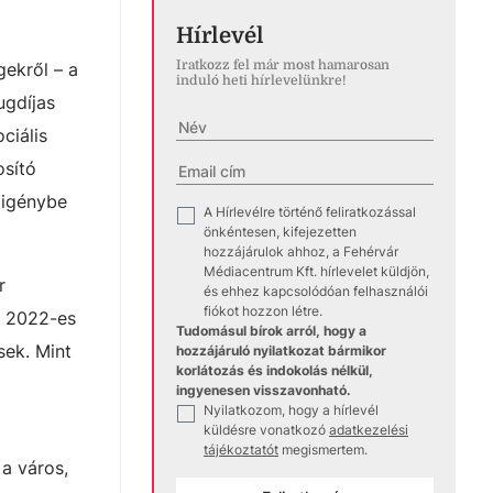
Hírlevél
Iratkozz fel már most hamarosan
ekről – a
induló heti hírlevelünkre!
ugdíjas
ciális
osító
 igénybe
A Hírlevélre történő feliratkozással
✓
önkéntesen, kifejezetten
hozzájárulok ahhoz, a Fehérvár
Médiacentrum Kft. hírlevelet küldjön,
r
és ehhez kapcsolódóan felhasználói
fiókot hozzon létre.
a 2022-es
Tudomásul bírok arról, hogy a
sek. Mint
hozzájáruló nyilatkozat bármikor
korlátozás és indokolás nélkül,
ingyenesen visszavonható.
Nyilatkozom, hogy a hírlevél
✓
küldésre vonatkozó
adatkezelési
tájékoztatót
megismertem.
 a város,