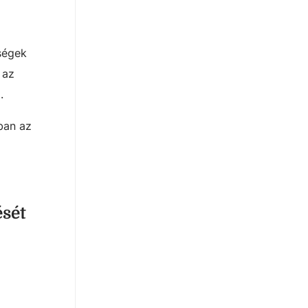
ségek
 az
.
ban az
ését