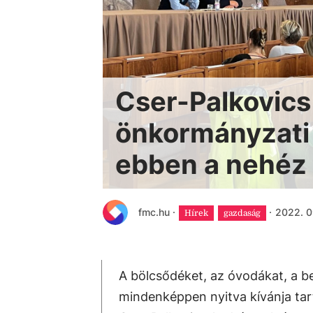
Cser-Palkovics 
önkormányzati
ebben a nehéz 
fmc.hu
·
·
2022. 0
Hírek
gazdaság
A bölcsődéket, az óvodákat, a be
mindenképpen nyitva kívánja tar