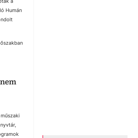
ptak a
áló Humán
ondolt
időszakban
anem
ő műszaki
nyvtár,
rogramok