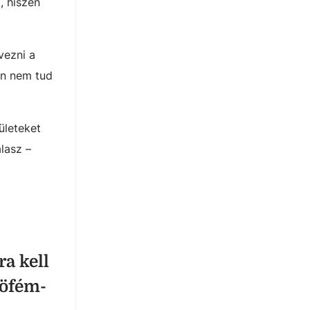
, hiszen
vezni a
an nem tud
ületeket
lasz –
a kell
Köfém-