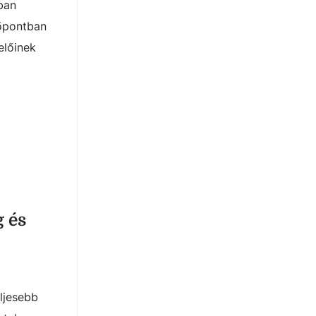
ban
dőpontban
előinek
 és
ljesebb