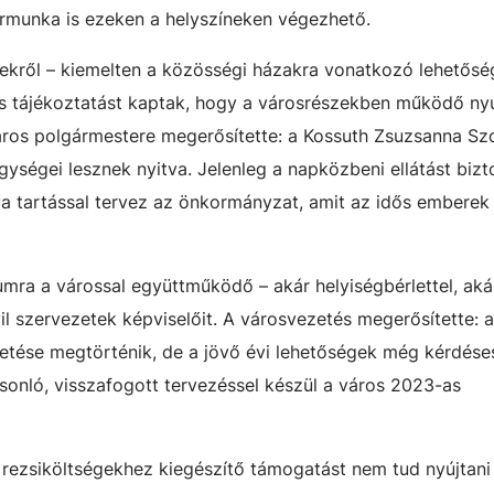
térmunka is ezeken a helyszíneken végezhető.
ekről – kiemelten a közösségi házakra vonatkozó lehetőség
 is tájékoztatást kaptak, hogy a városrészekben működő ny
város polgármestere megerősítette: a Kossuth Zsuzsanna Szo
ségei lesznek nyitva. Jelenleg a napközbeni ellátást bizt
a tartással tervez az önkormányzat, amit az idős emberek
umra a várossal együttműködő – akár helyiségbérlettel, aká
il szervezetek képviselőit. A városvezetés megerősítette: 
zetése megtörténik, de a jövő évi lehetőségek még kérdése
onló, visszafogott tervezéssel készül a város 2023-as
 rezsiköltségekhez kiegészítő támogatást nem tud nyújtani