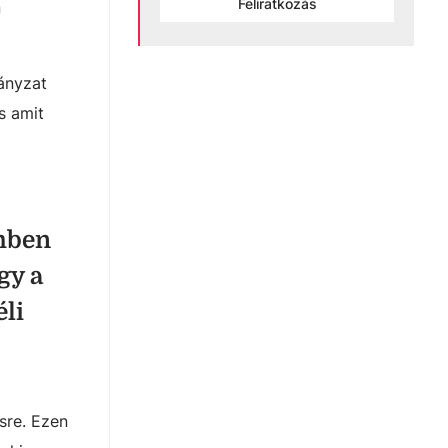
Feliratkozás
n
mányzat
s amit
emben
gy a
éli
sre. Ezen