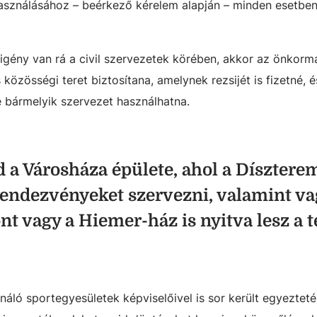
használásához – beérkező kérelem alapján – minden esetbe
s igény van rá a civil szervezetek körében, akkor az önkor
 közösségi teret biztosítana, amelynek rezsijét is fizetné, é
 bármelyik szervezet használhatna.
d a Városháza épülete, ahol a Díszter
rendezvényeket szervezni, valamint va
t vagy a Hiemer-ház is nyitva lesz a t
áló sportegyesületek képviselőivel is sor került egyezteté