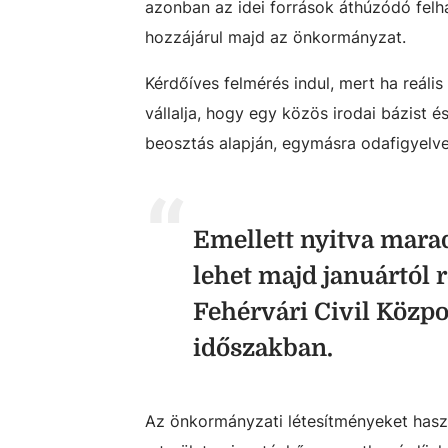
azonban az idei források áthúzódó fel
hozzájárul majd az önkormányzat.
Kérdőíves felmérés indul, mert ha reáli
vállalja, hogy egy közös irodai bázist és
beosztás alapján, egymásra odafigyelve
Emellett nyitva mara
lehet majd januártól 
Fehérvári Civil Közpon
időszakban.
Az önkormányzati létesítményeket haszn