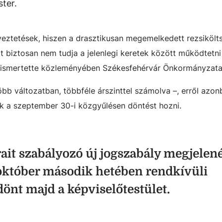
ter.
yeztetések, hiszen a drasztikusan megemelkedett rezsikölt
t biztosan nem tudja a jelenlegi keretek között működtetni
 - ismertette közleményében Székesfehérvár Önkormányzata
öbb változatban, többféle árszinttel számolva –, erről azon
ak a szeptember 30-i közgyűlésen döntést hozni.
rait szabályozó új jogszabály megjelen
október második hetében rendkívüli
önt majd a képviselőtestület.