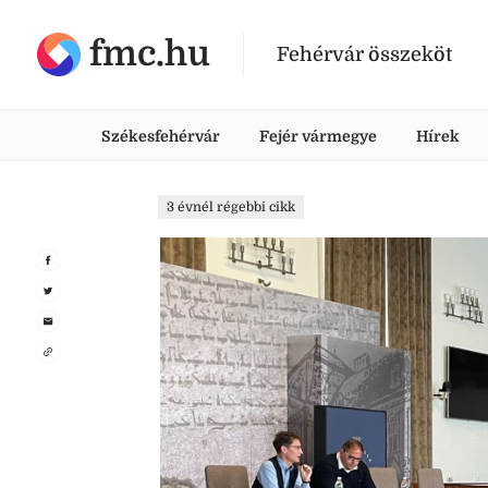
fmc.hu
Fehérvár összeköt
Székesfehérvár
Fejér vármegye
Hírek
3 évnél régebbi cikk