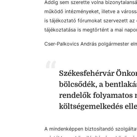
Addig sem szerette volna bizonytalans
működő intézményeket, illetve a váross
is tájékoztató fórumokat szervezett az 
tájékoztatása is megtörtént a mai napo
Cser-Palkovics András polgármester el
Székesfehérvár Önkor
bölcsődék, a bentlaká
rendelők folyamatos 
költségemelkedés ell
A mindenképpen biztosítandó szolgáltat