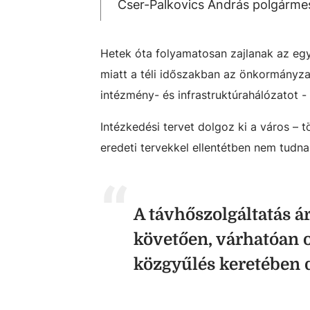
Cser-Palkovics András polgármes
Hetek óta folyamatosan zajlanak az eg
miatt a téli időszakban az önkormányza
intézmény- és infrastruktúrahálózatot
Intézkedési tervet dolgoz ki a város
– t
eredeti tervekkel ellentétben nem tudn
A távhőszolgáltatás á
követően, várhatóan 
közgyűlés keretében d