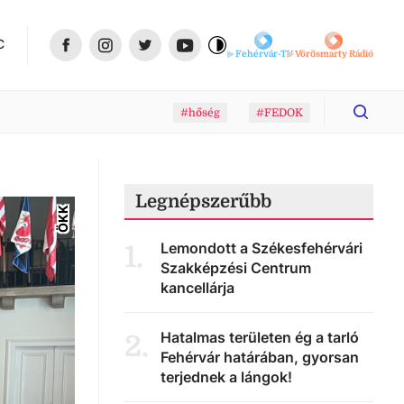
C
Fehérvár-TV
Vörösmarty Rádió
#hőség
#FEDOK
Legnépszerűbb
ÖKK
Lemondott a Székesfehérvári
1
.
Szakképzési Centrum
kancellárja
Hatalmas területen ég a tarló
2
.
Fehérvár határában, gyorsan
terjednek a lángok!