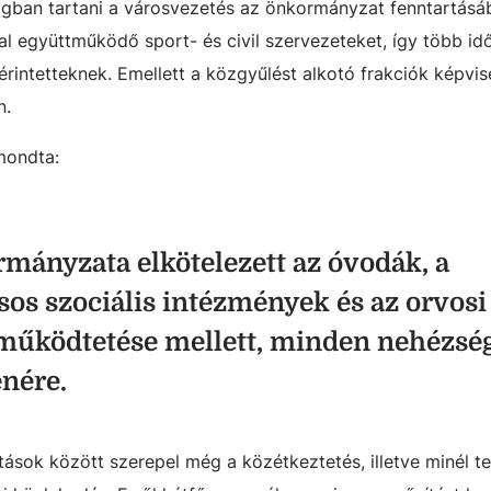
ágban tartani a városvezetés az önkormányzat fenntartásá
al együttműködő sport- és civil szervezeteket, így több i
érintetteknek. Emellett
a közgyűlést alkotó frakciók képvis
n.
mondta:
mányzata elkötelezett az óvodák, a
sos szociális intézmények és az orvosi
működtetése mellett, minden nehézség
enére.
ások között szerepel még a közétkeztetés, illetve minél te