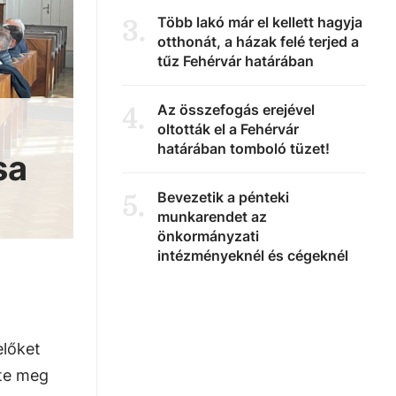
Több lakó már el kellett hagyja
3
.
otthonát, a házak felé terjed a
tűz Fehérvár határában
Az összefogás erejével
4
.
oltották el a Fehérvár
határában tomboló tüzet!
sa
Bevezetik a pénteki
5
.
munkarendet az
önkormányzati
intézményeknél és cégeknél
előket
tte meg