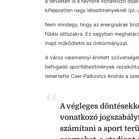
a területen is a távhőre vonatkozó díj
kifejezetten nagy létesítményeknél (pl. 
Nem mindegy, hogy az energiaárak brutá
fűtési időszakra. Ez nagyban meghatár
majd működtetni az önkormányzat.
A város valamennyi érintett szövetsége
befogadó sportlétesítmények rezsiköltsé
ismertette Cser-Palkovics András a sze
A végleges döntésekkel
vonatkozó jogszabály
számítani a sport ter