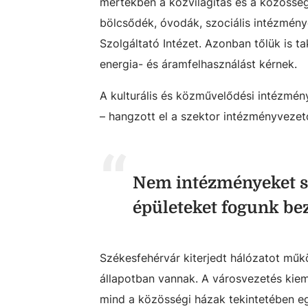
mértékben a közvilágítás és a közösség
bölcsődék, óvodák, szociális intézmény
Szolgáltató Intézet. Azonban tőlük is t
energia- és áramfelhasználást kérnek.
A kulturális és közművelődési intézmén
– hangzott el a szektor intézményvezet
Nem intézményeket s
épületeket fogunk bez
Székesfehérvár kiterjedt hálózatot műk
állapotban vannak. A városvezetés kiem
mind a közösségi házak tekintetében eg