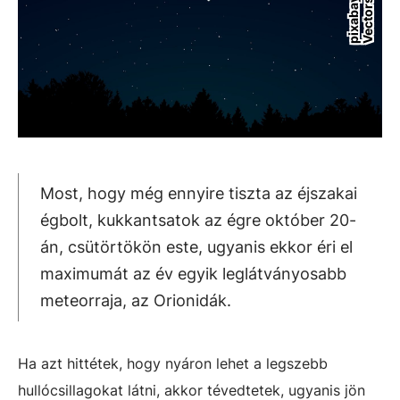
y
s
Most, hogy még ennyire tiszta az éjszakai
égbolt, kukkantsatok az égre október 20-
án, csütörtökön este, ugyanis ekkor éri el
maximumát az év egyik leglátványosabb
meteorraja, az Orionidák.
Ha azt hittétek, hogy nyáron lehet a legszebb
hullócsillagokat látni, akkor tévedtetek, ugyanis jön