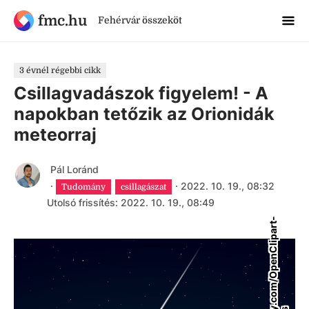
fmc.hu
Fehérvár összeköt
3 évnél régebbi cikk
Csillagvadászok figyelem! - A
napokban tetőzik az Orionidák
meteorraj
Pál Loránd
·
·
2022. 10. 19., 08:32
Tudomány
csillagászat
Utolsó frissítés: 2022. 10. 19., 08:49
p
i
x
a
b
a
.
c
o
m
/
O
p
e
n
C
l
i
p
a
r
t
-
V
e
c
t
o
r