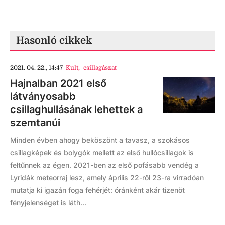
Hasonló cikkek
2021. 04. 22., 14:47
Kult
,
csillagászat
Hajnalban 2021 első
látványosabb
csillaghullásának lehettek a
szemtanúi
Minden évben ahogy beköszönt a tavasz, a szokásos
csillagképek és bolygók mellett az első hullócsillagok is
feltűnnek az égen. 2021-ben az első pofásabb vendég a
Lyridák meteorraj lesz, amely április 22-ről 23-ra virradóan
mutatja ki igazán foga fehérjét: óránként akár tizenöt
fényjelenséget is láth...