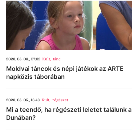
2026. 08. 06., 07:32
Kult
,
tánc
Moldvai táncok és népi játékok az ARTE
napközis táborában
2026. 08. 05., 16:43
Kult
,
régészet
Mi a teendő, ha régészeti leletet találunk a
Dunában?