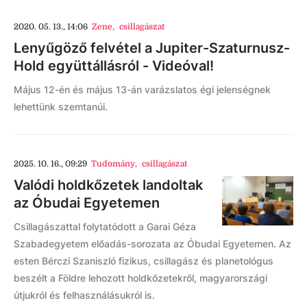
2020. 05. 13., 14:06
Zene
,
csillagászat
Lenyűgöző felvétel a Jupiter-Szaturnusz-
Hold együttállásról - Videóval!
Május 12-én és május 13-án varázslatos égi jelenségnek
lehettünk szemtanúi.
2025. 10. 16., 09:29
Tudomány
,
csillagászat
Valódi holdkőzetek landoltak
az Óbudai Egyetemen
Csillagászattal folytatódott a Garai Géza
Szabadegyetem előadás-sorozata az Óbudai Egyetemen. Az
esten Bérczi Szaniszló fizikus, csillagász és planetológus
beszélt a Földre lehozott holdkőzetekről, magyarországi
útjukról és felhasználásukról is.