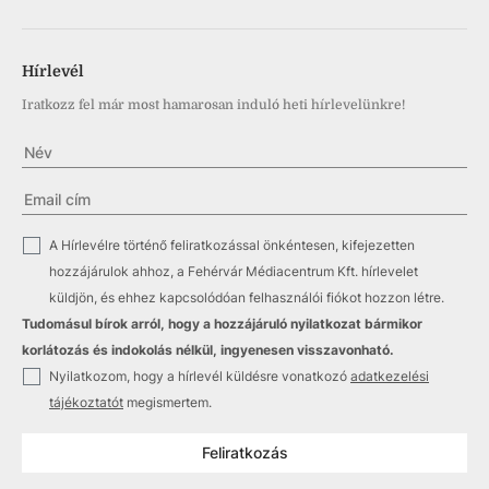
Hírlevél
Iratkozz fel már most hamarosan induló heti hírlevelünkre!
✓
A Hírlevélre történő feliratkozással önkéntesen, kifejezetten
hozzájárulok ahhoz, a Fehérvár Médiacentrum Kft. hírlevelet
küldjön, és ehhez kapcsolódóan felhasználói fiókot hozzon létre.
Tudomásul bírok arról, hogy a hozzájáruló nyilatkozat bármikor
korlátozás és indokolás nélkül, ingyenesen visszavonható.
✓
Nyilatkozom, hogy a hírlevél küldésre vonatkozó
adatkezelési
tájékoztatót
megismertem.
Feliratkozás