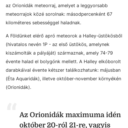
az Orionidák meteorraj, amelyet a leggyorsabb
meteorrajok közé sorolnak: másodpercenként 67
kilométeres sebességgel haladnak.
A Földünket elérő apró meteorok a Halley-üstökösből
(hivatalos nevén 1P - az első üstökös, amelynek
kiszámolták a pályáját) származnak, amely 74-79
évente halad el bolygónk mellett. A Halley elkóborolt
darabkáival évente kétszer találkozhatunk: májusban
(Éta Aquaridák), illetve október-november környékén
(Orionidák).
Az Orionidák maximuma idén
október 20-ról 21-re, vagyis