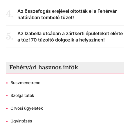
Az összefogás erejével oltották el a Fehérvár
4
.
határában tomboló tüzet!
Az Izabella utcában a zártkerti épületeket elérte
5
.
a tűz! 70 tűzoltó dolgozik a helyszínen!
Fehérvári hasznos infók
•
Buszmenetrend
•
Szolgáltatók
•
Orvosi ügyeletek
•
Ügyintézés