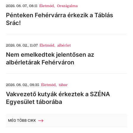
2026. 08. 07., 08:11
Életmód
,
Országalma
Pénteken Fehérvárra érkezik a Táblás
Srác!
2026. 08. 02., 11:07
Életmód
,
albérlet
Nem emelkedtek jelentősen az
albérletárak Fehérváron
2026. 08. 02., 08:35
Életmód
,
tábor
Vakvezető kutyák érkeztek a SZÉNA
Egyesület táborába
MÉG TÖBB CIKK