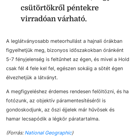
csütörtökről péntekre
virradóan várható.
A leglátványosabb meteorhullást a hajnali órákban
figyelhetjük meg, bizonyos időszakokban óránként
5-7 fényjelenség is feltűnhet az égen, és mivel a Hold
csak fél 4 fele kel fel, egészen sokáig a sötét égen
élvezhetjük a látványt.
A megfigyeléshez érdemes rendesen felöltözni, és ha
fotózunk, az objektív páramentesítéséről is
gondoskodjunk, az őszi éjjelek már hűvösek és
hamar lecsapódik a légkör páratartalma.
(Forrás:
National Geographic
)