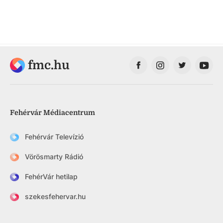
fmc.hu
Fehérvár Médiacentrum
Fehérvár Televízió
Vörösmarty Rádió
FehérVár hetilap
szekesfehervar.hu