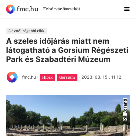
fmc.hu
Fehérvár összeköt
3 évnél régebbi cikk
A szeles időjárás miatt nem
látogatható a Gorsium Régészeti
Park és Szabadtéri Múzeum
fmc.hu
·
·
2023. 03. 15., 11:12
Hírek
Gorsium
Pál Loránd