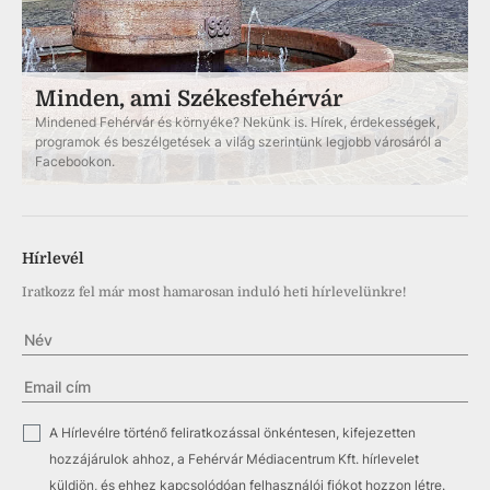
Minden, ami Székesfehérvár
Mindened Fehérvár és környéke? Nekünk is. Hírek, érdekességek,
programok és beszélgetések a világ szerintünk legjobb városáról a
Facebookon.
Hírlevél
Iratkozz fel már most hamarosan induló heti hírlevelünkre!
✓
A Hírlevélre történő feliratkozással önkéntesen, kifejezetten
hozzájárulok ahhoz, a Fehérvár Médiacentrum Kft. hírlevelet
küldjön, és ehhez kapcsolódóan felhasználói fiókot hozzon létre.