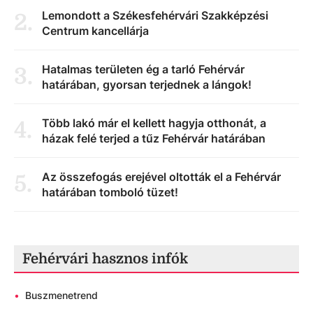
Lemondott a Székesfehérvári Szakképzési
2
.
Centrum kancellárja
Hatalmas területen ég a tarló Fehérvár
3
.
határában, gyorsan terjednek a lángok!
Több lakó már el kellett hagyja otthonát, a
4
.
házak felé terjed a tűz Fehérvár határában
Az összefogás erejével oltották el a Fehérvár
5
.
határában tomboló tüzet!
Fehérvári hasznos infók
•
Buszmenetrend