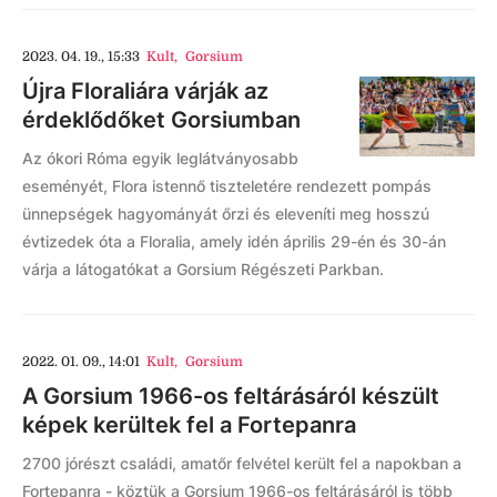
2023. 04. 19., 15:33
Kult
,
Gorsium
Újra Floraliára várják az
érdeklődőket Gorsiumban
Az ókori Róma egyik leglátványosabb
eseményét, Flora istennő tiszteletére rendezett pompás
ünnepségek hagyományát őrzi és eleveníti meg hosszú
évtizedek óta a Floralia, amely idén április 29-én és 30-án
várja a látogatókat a Gorsium Régészeti Parkban.
2022. 01. 09., 14:01
Kult
,
Gorsium
A Gorsium 1966-os feltárásáról készült
képek kerültek fel a Fortepanra
2700 jórészt családi, amatőr felvétel került fel a napokban a
Fortepanra - köztük a Gorsium 1966-os feltárásáról is több