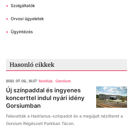
•
Szolgáltatók
•
Orvosi ügyeletek
•
Ügyintézés
Hasonló cikkek
2021. 07. 02., 16:57
Színház
,
Gorsium
Új színpaddal és ingyenes
koncerttel indul nyári idény
Gorsiumban
Felavatták a Hadrianus-színpadot és a megújult nézőteret a
Gorsium Régészeti Parkban Tácon.