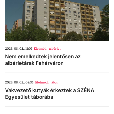
2026. 08. 02., 11:07
Életmód
,
albérlet
Nem emelkedtek jelentősen az
albérletárak Fehérváron
2026. 08. 02., 08:35
Életmód
,
tábor
Vakvezető kutyák érkeztek a SZÉNA
Egyesület táborába