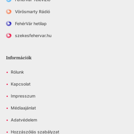
Vörösmarty Rádió
FehérVár hetilap
szekesfehervar.hu
Információk
•
Rólunk
•
Kapcsolat
•
Impresszum
•
Médiaajánlat
•
Adatvédelem
•
Hozzászólás szabályzat