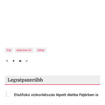
Tác
március 15.
vihar
Legnépszerűbb
1
.
Elsőfokú vízkorlátozás lépett életbe Fejérben is