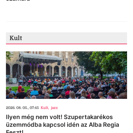
Kult
2026. 08. 05., 07:45
Kult
,
jazz
Ilyen még nem volt! Szupertakarékos
üzemmódba kapcsol idén az Alba Regia
Feszt!