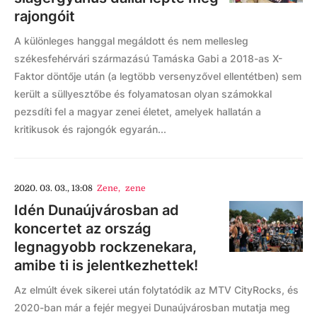
rajongóit
A különleges hanggal megáldott és nem mellesleg
székesfehérvári származású Tamáska Gabi a 2018-as X-
Faktor döntője után (a legtöbb versenyzővel ellentétben) sem
került a süllyesztőbe és folyamatosan olyan számokkal
pezsdíti fel a magyar zenei életet, amelyek hallatán a
kritikusok és rajongók egyarán...
2020. 03. 03., 13:08
Zene
,
zene
Idén Dunaújvárosban ad
koncertet az ország
legnagyobb rockzenekara,
amibe ti is jelentkezhettek!
Az elmúlt évek sikerei után folytatódik az MTV CityRocks, és
2020-ban már a fejér megyei Dunaújvárosban mutatja meg