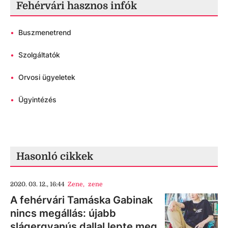
Fehérvári hasznos infók
•
Buszmenetrend
•
Szolgáltatók
•
Orvosi ügyeletek
•
Ügyintézés
Hasonló cikkek
2020. 03. 12., 16:44
Zene
,
zene
A fehérvári Tamáska Gabinak
nincs megállás: újabb
slágergyanús dallal lepte meg