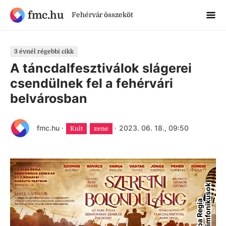
fmc.hu
Fehérvár összeköt
3 évnél régebbi cikk
A táncdalfesztiválok slágerei
csendülnek fel a fehérvári
belvárosban
fmc.hu
·
·
2023. 06. 18., 09:50
Kult
zene
k
A
l
b
a
R
e
g
i
a
S
z
i
m
f
o
n
i
k
u
s
o