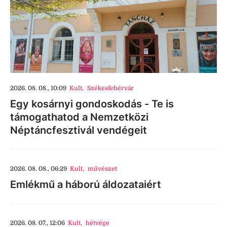
2026. 08. 08., 10:09
Kult
,
Székesfehérvár
Egy kosárnyi gondoskodás - Te is
támogathatod a Nemzetközi
Néptáncfesztivál vendégeit
2026. 08. 08., 06:29
Kult
,
művészet
Emlékmű a háború áldozataiért
2026. 08. 07., 12:06
Kult
,
hétvége