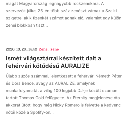
magát Magyarország legnagyobb rockzenekara. A
szervezők július 25-én több száz zenészt várnak a Szalki-
szigetre, akik tizenkét számot adnak elő, valamint egy külön
zenei blokkban tiszt...
2020. 10. 28., 14:40
Zene
,
zene
Ismét világsztárral készített dalt a
fehérvári kötődésű AURALIZE
Újabb zúzós számmal, jelentkezett a fehérvári Németh Péter
és Dóra Bence, avagy az AURALIZE, amelynek
munkafolyamatát a világ 100 legjobb DJ-je között számon
tartott Thomas Gold felügyelte. Az Eternity megjelenése óta
akkorát ütött, hogy még Nicky Romero is felvette a kedvenc
nótái közé a Spotify-on...