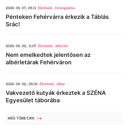
2026. 08. 07., 08:11
Életmód
,
Országalma
Pénteken Fehérvárra érkezik a Táblás
Srác!
2026. 08. 02., 11:07
Életmód
,
albérlet
Nem emelkedtek jelentősen az
albérletárak Fehérváron
2026. 08. 02., 08:35
Életmód
,
tábor
Vakvezető kutyák érkeztek a SZÉNA
Egyesület táborába
MÉG TÖBB CIKK