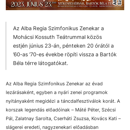
Az Alba Regia Szimfonikus Zenekar a
Mohácsi Kossuth Teátrummal közös
estjén június 23-án, pénteken 20 órától a
’60-as ’70-es évekbe röpíti vissza a Bartók
Béla térre látogatókat.
Az Alba Regia Szimfonikus Zenekar az évad
lezárásaként, egyben a nyári zenei programok
nyitányaként megidézi a táncdalfesztiválok korát. A
korszak legendás előadóinak – Máté Péter, Szécsi
Pál, Zalatnay Sarolta, Cserháti Zsuzsa, Kovács Kati –
slágerei eredeti, nagyzenekari előadásban