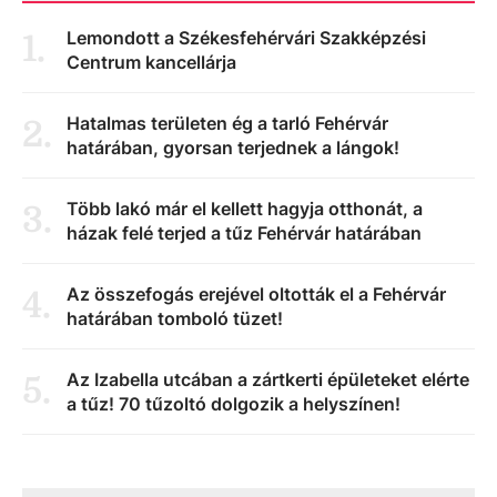
Lemondott a Székesfehérvári Szakképzési
1
.
Centrum kancellárja
Hatalmas területen ég a tarló Fehérvár
2
.
határában, gyorsan terjednek a lángok!
Több lakó már el kellett hagyja otthonát, a
3
.
házak felé terjed a tűz Fehérvár határában
Az összefogás erejével oltották el a Fehérvár
4
.
határában tomboló tüzet!
Az Izabella utcában a zártkerti épületeket elérte
5
.
a tűz! 70 tűzoltó dolgozik a helyszínen!