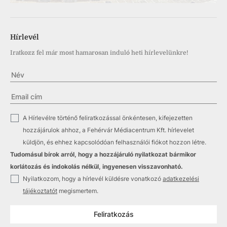
Hírlevél
Iratkozz fel már most hamarosan induló heti hírlevelünkre!
✓
A Hírlevélre történő feliratkozással önkéntesen, kifejezetten
hozzájárulok ahhoz, a Fehérvár Médiacentrum Kft. hírlevelet
küldjön, és ehhez kapcsolódóan felhasználói fiókot hozzon létre.
Tudomásul bírok arról, hogy a hozzájáruló nyilatkozat bármikor
korlátozás és indokolás nélkül, ingyenesen visszavonható.
✓
Nyilatkozom, hogy a hírlevél küldésre vonatkozó
adatkezelési
tájékoztatót
megismertem.
Feliratkozás