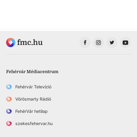
fmc.hu
Fehérvár Médiacentrum
Fehérvár Televízió
Vörösmarty Rádió
FehérVár hetilap
szekesfehervar.hu