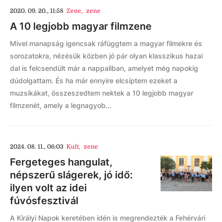
2020. 09. 20., 11:58
Zene
,
zene
A 10 legjobb magyar filmzene
Mivel manapság igencsak ráfüggtem a magyar filmekre és
sorozatokra, nézésük közben jó pár olyan klasszikus hazai
dal is felcsendült már a nappaliban, amelyet még napokig
dúdolgattam. És ha már ennyire elcsíptem ezeket a
muzsikákat, összeszedtem nektek a 10 legjobb magyar
filmzenét, amely a legnagyob...
2024. 08. 11., 06:03
Kult
,
zene
Fergeteges hangulat,
népszerű slágerek, jó idő:
ilyen volt az idei
fúvósfesztivál
A Királyi Napok keretében idén is megrendezték a Fehérvári