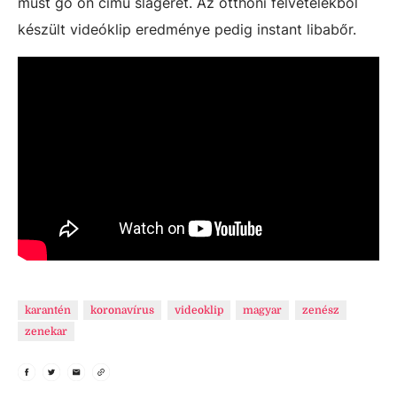
must go on című slágerét. Az otthoni felvételekből
készült videóklip eredménye pedig instant libabőr.
karantén
koronavírus
videoklip
magyar
zenész
zenekar