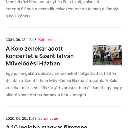
Nemzetközi Kórusversenyt és Fesztivált, valamint
kategóriájában a második helyezést szerezte meg a Kodály
iskola kórusa.
2024. 06. 25., 13:48
Kult
,
zene
A Kolo zenekar adott
koncertet a Szent István
Művelődési Házban
Egy jó hangulatú délszláv népzenéket hallgathattak hétfőn
délután a Szent István Művelődési Házba látogatók. A Kolo
zenekar már nem először járt városunkban és ismét egy nagy
sikerű koncertet tudhatnak a hátuk mögött.
2020. 09. 20., 11:58
Zene
,
zene
A 10 legjobb magyar filmzene