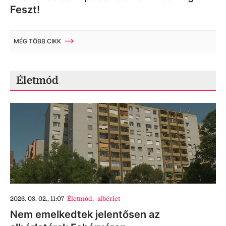
Feszt!
MÉG TÖBB CIKK
Életmód
2026. 08. 02., 11:07
Életmód
,
albérlet
Nem emelkedtek jelentősen az