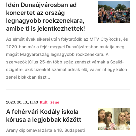
Idén Dunaújvárosban ad
koncertet az ország
legnagyobb rockzenekara,
amibe ti is jelentkezhettek!
Az elmúlt évek sikerei után folytatódik az MTV CityRocks, és
2020-ban már a fejér megyei Dunaújvárosban mutatja meg
magát Magyarország legnagyobb rockzenekara. A
szervezők július 25-én több száz zenészt várnak a Szalki-
szigetre, akik tizenkét számot adnak elő, valamint egy külön
zenei blokkban tiszt...
2023. 06. 10., 11:43
Kult
,
zene
A fehérvári Kodály iskola
kórusa a legjobbak között
Arany diplomával zárta a 18. Budapesti