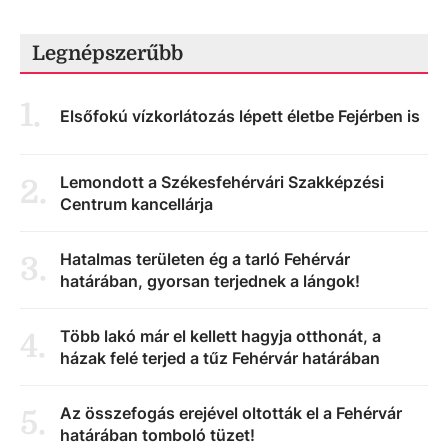
Legnépszerűbb
1
.
Elsőfokú vízkorlátozás lépett életbe Fejérben is
Lemondott a Székesfehérvári Szakképzési
2
.
Centrum kancellárja
Hatalmas területen ég a tarló Fehérvár
3
.
határában, gyorsan terjednek a lángok!
Több lakó már el kellett hagyja otthonát, a
4
.
házak felé terjed a tűz Fehérvár határában
Az összefogás erejével oltották el a Fehérvár
5
.
határában tomboló tüzet!