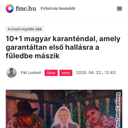
fmc.hu
Fehérvár összeköt
6 évnél régebbi cikk
10+1 magyar karanténdal, amely
garantáltan első hallásra a
füledbe mászik
Pál Loránd
·
·
2020. 04. 22., 12:43
Zene
zene
YouTube/Cashtag