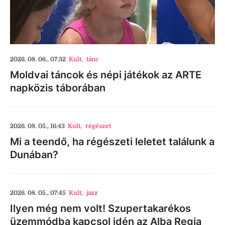
2026. 08. 06., 07:32
Kult
,
tánc
Moldvai táncok és népi játékok az ARTE
napközis táborában
2026. 08. 05., 16:43
Kult
,
régészet
Mi a teendő, ha régészeti leletet találunk a
Dunában?
2026. 08. 05., 07:45
Kult
,
jazz
Ilyen még nem volt! Szupertakarékos
üzemmódba kapcsol idén az Alba Regia