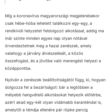
Míg a koronavírus magyarországi megjelenésekor
csak hébe-hóba lehetett találkozni egy-egy, a
rendkívüli helyzetet feldolgozó alkotással, addig ma
már szinte minden egyes nap olyan nótával
örvendeztetnek meg a hazai zenészek, amely
valahogy a járvány átvészelését, a közös
összefogást, és a jövőbe való merengést helyezi a
középpontba.
Nyilván a zenészek beállítottságától függ, ki, hogyan
dolgozza fel a bezártságot: bár a legtöbben a
mélyebb hangvételű alkotásokat helyezik előtérbe,
azért akad egy-két olyan vidámabb karanténdal is,
amelytől a témája ellenére pár röpke percig