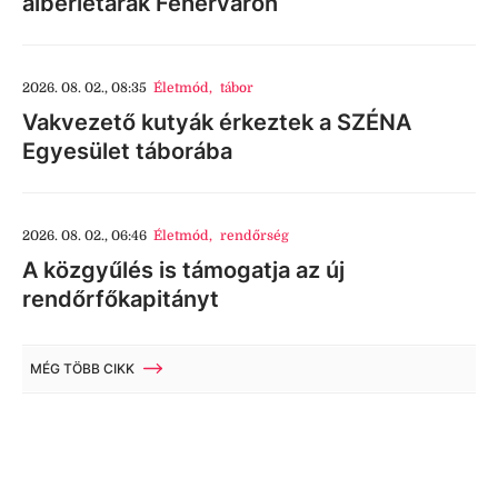
albérletárak Fehérváron
2026. 08. 02., 08:35
Életmód
,
tábor
Vakvezető kutyák érkeztek a SZÉNA
Egyesület táborába
2026. 08. 02., 06:46
Életmód
,
rendőrség
A közgyűlés is támogatja az új
rendőrfőkapitányt
MÉG TÖBB CIKK