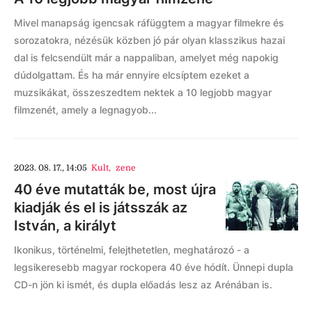
Mivel manapság igencsak ráfüggtem a magyar filmekre és
sorozatokra, nézésük közben jó pár olyan klasszikus hazai
dal is felcsendült már a nappaliban, amelyet még napokig
dúdolgattam. És ha már ennyire elcsíptem ezeket a
muzsikákat, összeszedtem nektek a 10 legjobb magyar
filmzenét, amely a legnagyob...
2023. 08. 17., 14:05
Kult
,
zene
40 éve mutatták be, most újra
kiadják és el is játsszák az
István, a királyt
Ikonikus, történelmi, felejthetetlen, meghatározó - a
legsikeresebb magyar rockopera 40 éve hódít. Ünnepi dupla
CD-n jön ki ismét, és dupla előadás lesz az Arénában is.