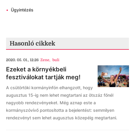
•
Ügyintézés
Hasonló cikkek
2020. 05. 01., 12:26
Zene
,
buli
Ezeket a környékbeli
fesztiválokat tartják meg!
A csütörtöki kormányinfón elhangzott, hogy
augusztus 15-ig nem lehet megtartani az ötszáz főnél
nagyobb rendezvényeket. Még aznap este a
kormányszóvívő pontosította a bejelentést: semmilyen
rendezvényt sem lehet augusztus közepéig megtartani.