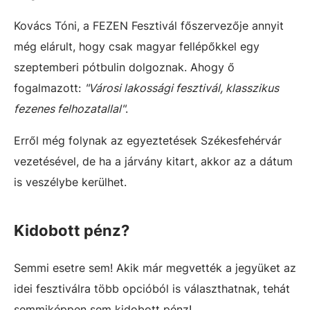
Kovács Tóni, a FEZEN Fesztivál főszervezője annyit
még elárult, hogy csak magyar fellépőkkel egy
szeptemberi pótbulin dolgoznak. Ahogy ő
fogalmazott:
"Városi lakossági fesztivál, klasszikus
fezenes felhozatallal"
.
Erről még folynak az egyeztetések Székesfehérvár
vezetésével, de ha a járvány kitart, akkor az a dátum
is veszélybe kerülhet.
Kidobott pénz?
Semmi esetre sem! Akik már megvették a jegyüket az
idei fesztiválra több opcióból is választhatnak, tehát
semmiképpen sem kidobott pénz!