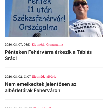
2026. 08. 07., 08:11
Életmód
,
Országalma
Pénteken Fehérvárra érkezik a Táblás
Srác!
2026. 08. 02., 11:07
Életmód
,
albérlet
Nem emelkedtek jelentősen az
albérletárak Fehérváron