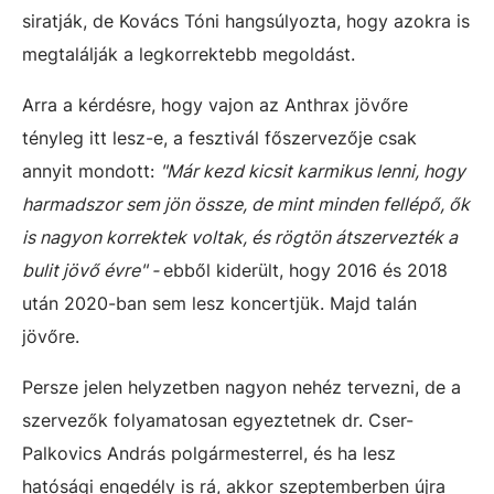
siratják, de Kovács Tóni hangsúlyozta, hogy azokra is
megtalálják a legkorrektebb megoldást.
Arra a kérdésre, hogy vajon az Anthrax jövőre
tényleg itt lesz-e, a fesztivál főszervezője csak
annyit mondott:
"Már kezd kicsit karmikus lenni, hogy
harmadszor sem jön össze, de mint minden fellépő, ők
is nagyon korrektek voltak, és rögtön átszervezték a
bulit jövő évre" -
ebből kiderült, hogy 2016 és 2018
után 2020-ban sem lesz koncertjük. Majd talán
jövőre.
Persze jelen helyzetben nagyon nehéz tervezni, de a
szervezők folyamatosan egyeztetnek dr. Cser-
Palkovics András polgármesterrel, és ha lesz
hatósági engedély is rá, akkor szeptemberben újra