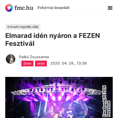
fmc.hu
Fehérvár összeköt
6 évnél régebbi cikk
Elmarad idén nyáron a FEZEN
Fesztivál
Palkó Zsuzsanna
·
·
2020. 04. 28., 13:38
Zene
zene
F
a
c
e
b
o
k
/
F
E
Z
E
N
F
e
s
z
t
i
v
á
o
l