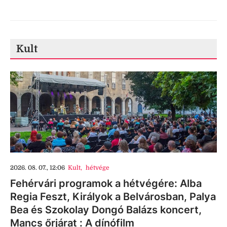
Kult
2026. 08. 07., 12:06
Kult
,
hétvége
Fehérvári programok a hétvégére: Alba
Regia Feszt, Királyok a Belvárosban, Palya
Bea és Szokolay Dongó Balázs koncert,
Mancs őrjárat : A dínófilm