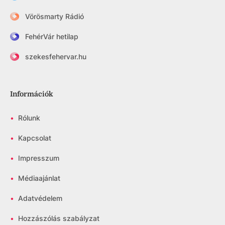
Vörösmarty Rádió
FehérVár hetilap
szekesfehervar.hu
Információk
•
Rólunk
•
Kapcsolat
•
Impresszum
•
Médiaajánlat
•
Adatvédelem
•
Hozzászólás szabályzat