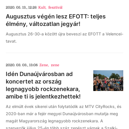
2020. 05. 13., 12:26
Kult
,
fesztivál
Augusztus végén lesz EFOTT: teljes
élmény, változatlan jegyár!
Augusztus 26-30-a között újra beveszi az EFOTT a Velencei-
tavat.
2020. 03. 03., 13:08
Zene
,
zene
Idén Dunaújvárosban ad
koncertet az ország
legnagyobb rockzenekara,
amibe ti is jelentkezhettek!
Az elmúlt évek sikerei után folytatódik az MTV CityRocks, és
2020-ban már a fejér megyei Dunaújvárosban mutatja meg
magát Magyarország legnagyobb rockzenekara. A
szervezők július 25-én több száz zenészt várnak a Szalki-