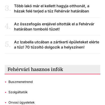
Több lakó már el kellett hagyja otthonát, a
3
.
házak felé terjed a tűz Fehérvár határában
Az összefogás erejével oltották el a Fehérvár
4
.
határában tomboló tüzet!
Az Izabella utcában a zártkerti épületeket elérte
5
.
a tűz! 70 tűzoltó dolgozik a helyszínen!
Fehérvári hasznos infók
•
Buszmenetrend
•
Szolgáltatók
•
Orvosi ügyeletek