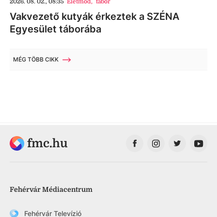
2026. 08. 02., 08:35
Életmód
,
tábor
Vakvezető kutyák érkeztek a SZÉNA
Egyesület táborába
MÉG TÖBB CIKK
fmc.hu
Fehérvár Médiacentrum
Fehérvár Televízió