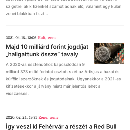
szigetre, akik tizenkét számot adnak elő, valamint egy külön
zenei blokkban tiszt...
2021. 04. 18., 12:06
Kult
,
zene
Majd 10 milliárd forint jogdíjat
„hallgattunk össze” tavaly
A 2020-as esztendőhöz kapcsolódóan 9
milliárd 373 millió forintot osztott szét az Artisjus a hazai és
külföldi szerzőknek és jogutódainak. Ugyanakkor a 2021-es
kifizetésekkor a járvány miatt már jelentős lehet a
visszaesés.
2020. 02. 25., 19:31
Zene
,
zene
Így veszi ki Fehérvár a részét a Red Bull