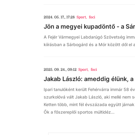
2024. 05. 17., 17:28
Sport
,
foci
Jön a megyei kupadöntő - a Sár
A Fejér Vármegyei Labdarúgó Szövetség immá
kiírásban a Sárbogárd és a Mór között dől el 
2025. 09. 24., 09:12
Sport
,
foci
Jakab László: ameddig élünk, a 
Ipari tanulóként került Fehérvárra immár 58 é
szurkolóvá vált Jakab László, aki mellé nem s
Ketten több, mint fél évszázada együtt járna
Ők a főszereplői sportos múltidéz...