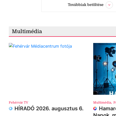
Továbbiak betöltése
Multimédia
Fehérvár TV
Multimédia
,
F
HÍRADÓ 2026. augusztus 6.
Hamaro
Napok, m