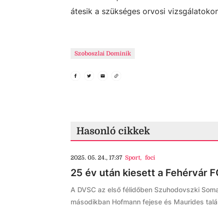
átesik a szükséges orvosi vizsgálatokon
Szoboszlai Dominik
Hasonló cikkek
2025. 05. 24., 17:37
Sport
,
foci
25 év után kiesett a Fehérvár F
A DVSC az első félidőben Szuhodovszki Soma 
másodikban Hofmann fejese és Maurides talál