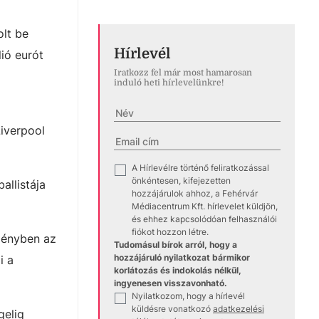
olt be
Hírlevél
ió eurót
Iratkozz fel már most hamarosan
induló heti hírlevelünkre!
Liverpool
A Hírlevélre történő feliratkozással
✓
önkéntesen, kifejezetten
allistája
hozzájárulok ahhoz, a Fehérvár
Médiacentrum Kft. hírlevelet küldjön,
és ehhez kapcsolódóan felhasználói
fiókot hozzon létre.
dényben az
Tudomásul bírok arról, hogy a
hozzájáruló nyilatkozat bármikor
i a
korlátozás és indokolás nélkül,
ingyenesen visszavonható.
Nyilatkozom, hogy a hírlevél
✓
küldésre vonatkozó
adatkezelési
gelig