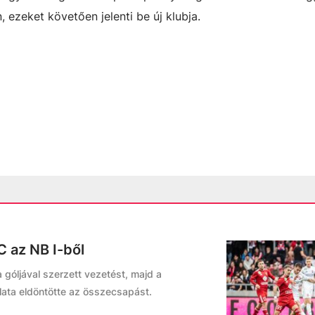
, ezeket követően jelenti be új klubja.
C az NB I-ből
góljával szerzett vezetést, majd a
ata eldöntötte az összecsapást.