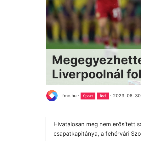
Megegyezhettek
Liverpoolnál fo
fmc.hu
·
·
2023. 06. 30
Sport
foci
Hivatalosan meg nem erősített s
csapatkapitánya, a fehérvári Szo