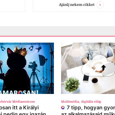
Ajánlj nekem cikket
ehérvár Médiacentrum
Multimédia
,
digitális világ
san itt a Királyi
7 tipp, hogyan gyor
i pedig egy igazán
az alkalmazásaid mű