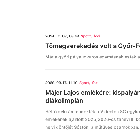
2024. 10. 07., 08:49
Sport
,
foci
Tömegverekedés volt a Győr-Fe
Már a győri pályaudvaron egymásnak estek a k
2026. 02. 17., 14:10
Sport
,
foci
Májer Lajos emlékére: kispályán
diákolimpián
Hétfő délután rendezték a Videoton SC egykor
emlékének ajánlott 2025/2026-os tanévi II. k
helyi döntőjét Sóstón, a műfüves csarnokban.