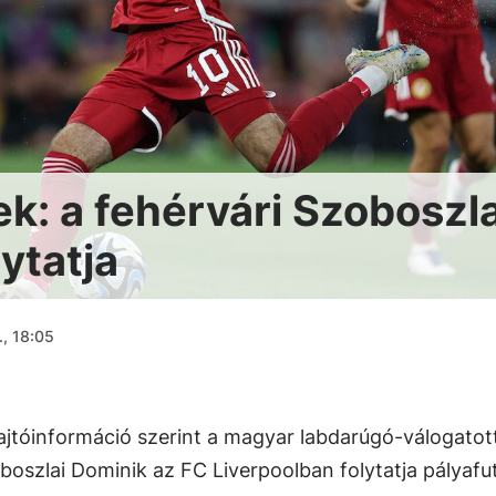
: a fehérvári Szoboszla
lytatja
., 18:05
ajtóinformáció szerint a magyar labdarúgó-válogatot
boszlai Dominik az FC Liverpoolban folytatja pályafu