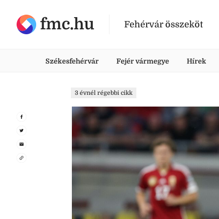
fmc.hu
Fehérvár összeköt
Székesfehérvár
Fejér vármegye
Hírek
3 évnél régebbi cikk