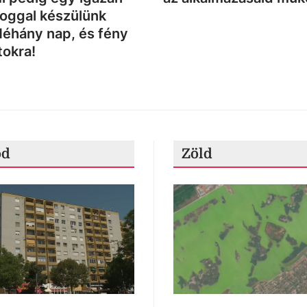
loggal készülünk
Néhány nap, és fény
tokra!
ód
Zöld