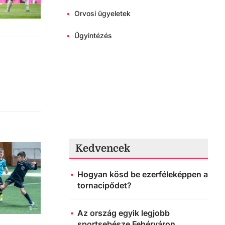
•
Orvosi ügyeletek
•
Ügyintézés
Kedvencek
Hogyan kösd be ezerféleképpen a
tornacipődet?
Az ország egyik legjobb
sportsebésze Fehérváron