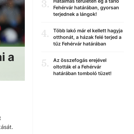
Hatalmas területen ég a tarló
3
.
Fehérvár határában, gyorsan
terjednek a lángok!
Több lakó már el kellett hagyja
4
.
otthonát, a házak felé terjed a
tűz Fehérvár határában
i a
Az összefogás erejével
5
.
oltották el a Fehérvár
határában tomboló tüzet!
t
tását.