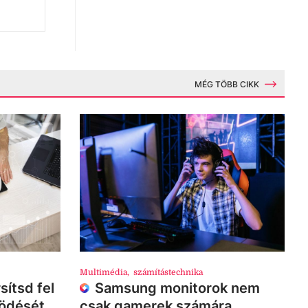
MÉG TÖBB CIKK
Multimédia
,
számítástechnika
sítsd fel
Samsung monitorok nem
ködését
csak gamerek számára