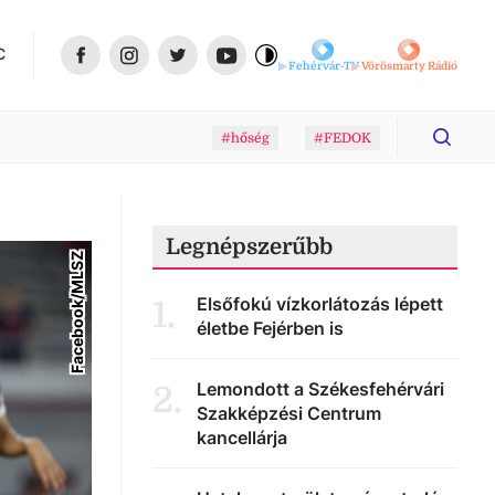
C
Fehérvár-TV
Vörösmarty Rádió
#hőség
#FEDOK
Legnépszerűbb
Facebook/MLSZ
Elsőfokú vízkorlátozás lépett
1
.
életbe Fejérben is
Lemondott a Székesfehérvári
2
.
Szakképzési Centrum
kancellárja