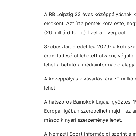
A RB Leipzig 22 éves középpályásnak kl
elsőként. Azt írta péntek kora este, ho
(26 milliárd forint) fizet a Liverpool.
Szoboszlait eredetileg 2026-ig köti sz
érdeklődéséről lehetett olvasni, végül 
lehet a befutó a médiainformáció alapjá
A középpályás kivásárlási ára 70 millió
lehet.
A hatszoros Bajnokok Ligája-győztes, 
Európa-ligában szerepelhet majd - az ar
második nyári szerzeménye lehet.
A Nemzeti Sport információi szerint a