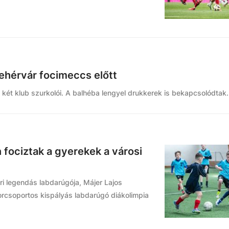
hérvár focimeccs előtt
ét klub szurkolói. A balhéba lengyel drukkerek is bekapcsolódtak.
 fociztak a gyerekek a városi
i legendás labdarúgója, Májer Lajos
orcsoportos kispályás labdarúgó diákolimpia