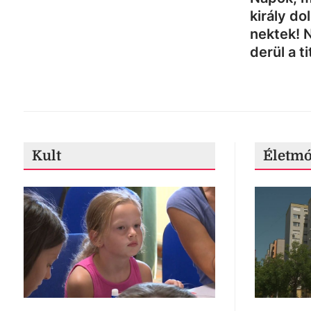
király do
nektek! 
derül a ti
Kult
Életm