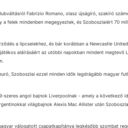
ubváltásról Fabrizio Romano, olasz újságíró, szakíró szám
gy a felek mindenben megegyeztek, és Szoboszlaiért 70 mill
erződés a lipcseiekhez, és bár korábban a Newcastle United
a játékos aláírásáért az utóbbi napokban mindent megtevő 
n.
 euró, Szoboszlai ezzel minden idők legdrágább magyar futb
19-szeres angol bajnok Liverpoolnak - amely a következő i
gentinokkal világbajnok Alexis Mac Allister után Szoboszla
 magyar válogatott csapatkapitánya legkésőbb szombat reg