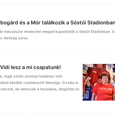
bogárd és a Mór találkozik a Sóstói Stadionba
r másodszor rendezhet megyei kupadöntőt a Sóstói Stadionban. Az
az elsőség sorsa.
Vidi lesz a mi csapatunk!
ve, majd szinte azonnal hatalmas Vidi-
okkal később csatlakozott felesége, Erzsike is.
k mecsre, de nemcsak a hazaiakra, idegenbe is!