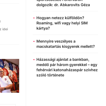
dolgozik: dr. Abkarovits Géza
Hogyan netezz külföldön?
n
Roaming, wifi vagy helyi SIM
kártya?
 idei
Mennyire veszélyes a
macskatartás kisgyerek mellett?
Házassági ajánlat a bankban,
meddő pár három gyerekkel – egy
fehérvári katonaházaspár szívhez
szóló története