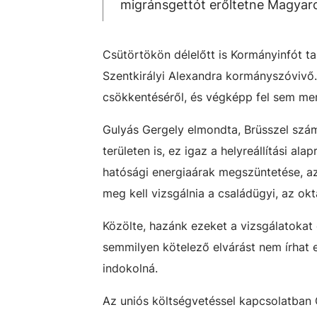
migránsgettót erőltetne Magyar
Csütörtökön délelőtt is Kormányinfót ta
Szentkirályi Alexandra kormányszóvivő
csökkentéséről, és végképp fel sem merü
Gulyás Gergely elmondta, Brüsszel sz
területen is, ez igaz a helyreállítási al
hatósági energiaárak megszüntetése, a
meg kell vizsgálnia a családügyi, az ok
Közölte, hazánk ezeket a vizsgálatokat 
semmilyen kötelező elvárást nem írhat e
indokolná.
Az uniós költségvetéssel kapcsolatban 