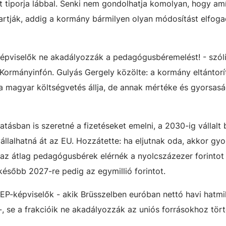
 tiporja lábbal. Senki nem gondolhatja komolyan, hogy am
tartják, addig a kormány bármilyen olyan módosítást elfoga
képviselők ne akadályozzák a pedagógusbéremelést! - szólít
Kormányinfón. Gulyás Gergely közölte: a kormány eltántorí
 a magyar költségvetés állja, de annak mértéke és gyorsas
tásban is szeretné a fizetéseket emelni, a 2030-ig vállalt
llalhatná át az EU. Hozzátette: ha eljutnak oda, akkor gyor
az átlag pedagógusbérek elérnék a nyolcszázezer forintot
később 2027-re pedig az egymillió forintot.
 EP-képviselők - akik Brüsszelben euróban nettó havi hatmil
-, se a frakcióik ne akadályozzák az uniós forrásokhoz tör