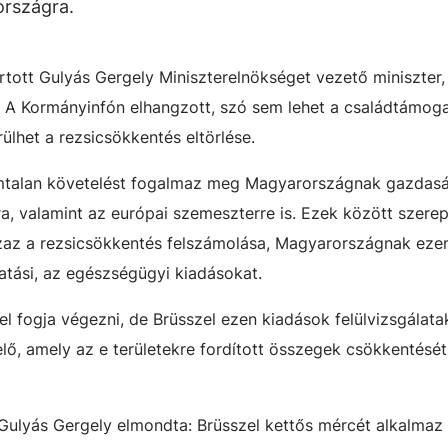
országra.
rtott Gulyás Gergely Miniszterelnökséget vezető miniszter,
. A Kormányinfón elhangzott, szó sem lehet a családtámog
lhet a rezsicsökkentés eltörlése.
ámtalan követelést fogalmaz meg Magyarországnak gazdasá
apra, valamint az európai szemeszterre is. Ezek között szerep
zaz a rezsicsökkentés felszámolása, Magyarországnak ezen
tatási, az egészségügyi kiadásokat.
el fogja végezni, de Brüsszel ezen kiadások felülvizsgálata
lő, amely az e területekre fordított összegek csökkentését
Gulyás Gergely elmondta: Brüsszel kettős mércét alkalmaz