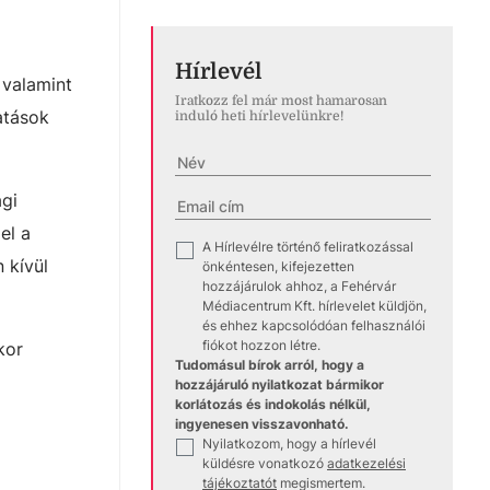
Hírlevél
 valamint
Iratkozz fel már most hamarosan
atások
induló heti hírlevelünkre!
gi
el a
A Hírlevélre történő feliratkozással
✓
 kívül
önkéntesen, kifejezetten
hozzájárulok ahhoz, a Fehérvár
Médiacentrum Kft. hírlevelet küldjön,
és ehhez kapcsolódóan felhasználói
fiókot hozzon létre.
kor
Tudomásul bírok arról, hogy a
hozzájáruló nyilatkozat bármikor
korlátozás és indokolás nélkül,
ingyenesen visszavonható.
Nyilatkozom, hogy a hírlevél
✓
küldésre vonatkozó
adatkezelési
tájékoztatót
megismertem.