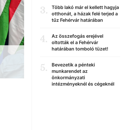
Több lakó már el kellett hagyja
3
.
otthonát, a házak felé terjed a
tűz Fehérvár határában
Az összefogás erejével
4
.
oltották el a Fehérvár
határában tomboló tüzet!
Bevezetik a pénteki
5
.
munkarendet az
önkormányzati
intézményeknél és cégeknél