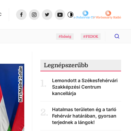
C
Fehérvár-TV
Vörösmarty Rádió
#hőség
#FEDOK
Legnépszerűbb
MTI/Máthé Zoltán
Lemondott a Székesfehérvári
1
.
Szakképzési Centrum
kancellárja
Hatalmas területen ég a tarló
2
.
Fehérvár határában, gyorsan
terjednek a lángok!