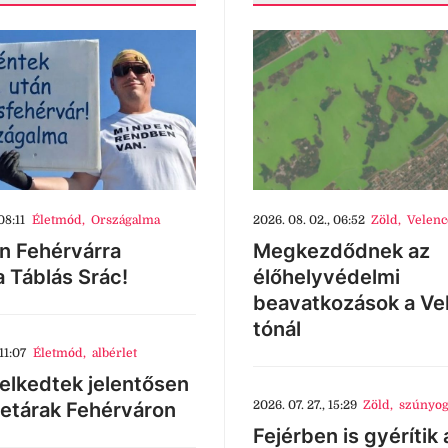
08:11
Életmód
,
Országalma
2026. 08. 02., 06:52
Zöld
,
Velenc
n Fehérvárra
Megkezdődnek az
a Táblás Srác!
élőhelyvédelmi
beavatkozások a Ve
tónál
11:07
Életmód
,
albérlet
lkedtek jelentősen
letárak Fehérváron
2026. 07. 27., 15:29
Zöld
,
szúnyog
Fejérben is gyérítik 