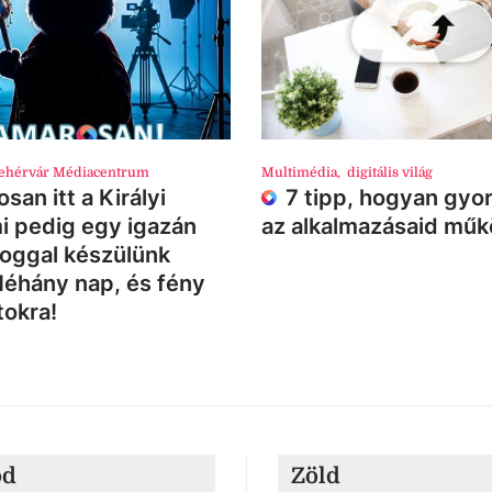
ehérvár Médiacentrum
Multimédia
,
digitális világ
san itt a Királyi
7 tipp, hogyan gyor
i pedig egy igazán
az alkalmazásaid mű
loggal készülünk
Néhány nap, és fény
tokra!
ód
Zöld