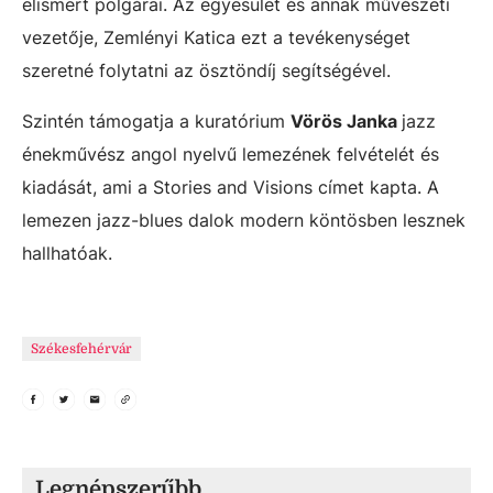
elismert polgárai. Az egyesület és annak művészeti
vezetője, Zemlényi Katica ezt a tevékenységet
szeretné folytatni az ösztöndíj segítségével.
Szintén támogatja a kuratórium
Vörös Janka
jazz
énekművész angol nyelvű lemezének felvételét és
kiadását, ami a Stories and Visions címet kapta. A
lemezen jazz-blues dalok modern köntösben lesznek
hallhatóak.
Székesfehérvár
Legnépszerűbb