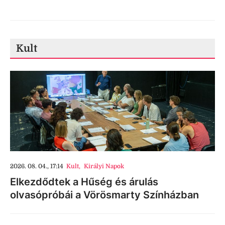
Kult
2026. 08. 04., 17:14
Kult
,
Királyi Napok
Elkezdődtek a Hűség és árulás
olvasópróbái a Vörösmarty Színházban