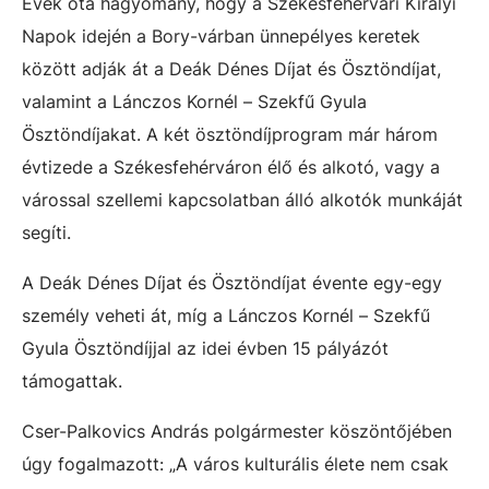
Évek óta hagyomány, hogy a Székesfehérvári Királyi
Napok idején a Bory-várban ünnepélyes keretek
között adják át a Deák Dénes Díjat és Ösztöndíjat,
valamint a Lánczos Kornél – Szekfű Gyula
Ösztöndíjakat. A két ösztöndíjprogram már három
évtizede a Székesfehérváron élő és alkotó, vagy a
várossal szellemi kapcsolatban álló alkotók munkáját
segíti.
A Deák Dénes Díjat és Ösztöndíjat évente egy-egy
személy veheti át, míg a Lánczos Kornél – Szekfű
Gyula Ösztöndíjjal az idei évben 15 pályázót
támogattak.
Cser-Palkovics András polgármester köszöntőjében
úgy fogalmazott: „A város kulturális élete nem csak