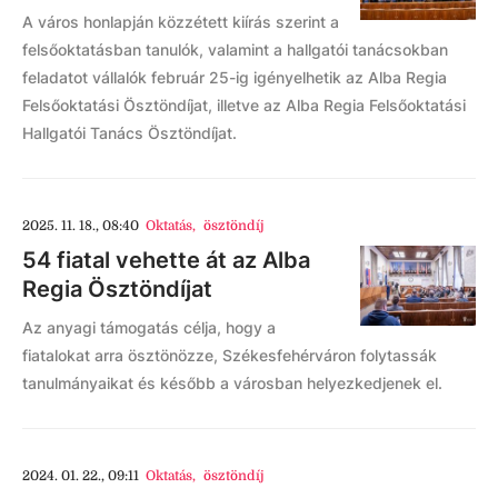
A város honlapján közzétett kiírás szerint a
felsőoktatásban tanulók, valamint a hallgatói tanácsokban
feladatot vállalók február 25-ig igényelhetik az Alba Regia
Felsőoktatási Ösztöndíjat, illetve az Alba Regia Felsőoktatási
Hallgatói Tanács Ösztöndíjat.
2025. 11. 18., 08:40
Oktatás
,
ösztöndíj
54 fiatal vehette át az Alba
Regia Ösztöndíjat
Az anyagi támogatás célja, hogy a
fiatalokat arra ösztönözze, Székesfehérváron folytassák
tanulmányaikat és később a városban helyezkedjenek el.
2024. 01. 22., 09:11
Oktatás
,
ösztöndíj