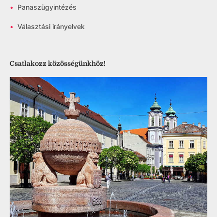
•
Panaszügyintézés
•
Választási irányelvek
Csatlakozz közösségünkhöz!