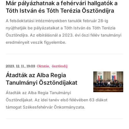
Már pályázhatnak a fehérvári hallgatók a
Tóth István és Tóth Terézia Ösztöndíjra
A felsőoktatási intézményekben tanulók február 28-ig
nyújthatják be pályázataikat a Tóth István és Tóth Terézia
Ösztöndíjra. Az elbírálásnál a 2023. évi őszi félév tanulmányi
eredményeit veszik figyelembe.
2023. 12. 11., 19:03
Oktatás
,
ösztöndíj
Átadták az Alba Regia
Tanulmányi Ösztöndíjakat
Átadták az Alba Regia Tanulmányi
Ösztöndíjakat. Az idei tanév első félévében 63 diákot
támogat Székesfehérvár Önkormányzata.