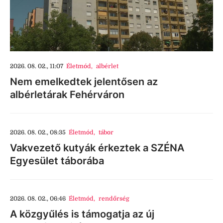
2026. 08. 02., 11:07
Életmód
,
albérlet
Nem emelkedtek jelentősen az
albérletárak Fehérváron
2026. 08. 02., 08:35
Életmód
,
tábor
Vakvezető kutyák érkeztek a SZÉNA
Egyesület táborába
2026. 08. 02., 06:46
Életmód
,
rendőrség
A közgyűlés is támogatja az új