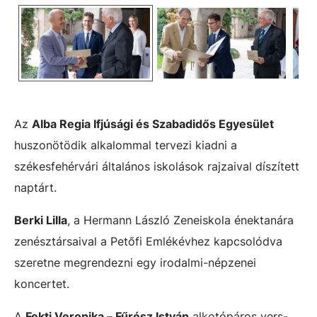
Az
Alba Regia Ifjúsági és Szabadidős Egyesület
huszonötödik alkalommal tervezi kiadni a
székesfehérvári általános iskolások rajzaival díszített
naptárt.
Berki Lilla
, a Hermann László Zeneiskola énektanára
zenésztársaival a Petőfi Emlékévhez kapcsolódva
szeretne megrendezni egy irodalmi-népzenei
koncertet.
A
Fekti Veronika – Fűrész István
alkotópáros vers-