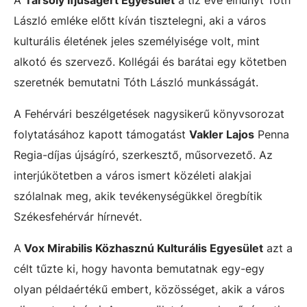
László emléke előtt kíván tisztelegni, aki a város
kulturális életének jeles személyisége volt, mint
alkotó és szervező. Kollégái és barátai egy kötetben
szeretnék bemutatni Tóth László munkásságát.
A Fehérvári beszélgetések nagysikerű könyvsorozat
folytatásához kapott támogatást
Vakler Lajos
Penna
Regia-díjas újságíró, szerkesztő, műsorvezető. Az
interjúkötetben a város ismert közéleti alakjai
szólalnak meg, akik tevékenységükkel öregbítik
Székesfehérvár hírnevét.
A
Vox Mirabilis Közhasznú Kulturális Egyesület
azt a
célt tűzte ki, hogy havonta bemutatnak egy-egy
olyan példaértékű embert, közösséget, akik a város