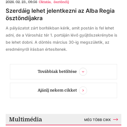
2026. 02. 23., 09:56
Oktatás
,
ösztöndíj
Szerdáig lehet jelentkezni az Alba Regia
ösztöndíjakra
A pályázatot zárt borítékban kérik, amit postán is fel lehet
adni, de a Városház tér 1. portáján lévő gyűjtőszekrénybe is
be lehet dobni. A döntés március 30-ig megszületik, az
eredményről írásban értesítenek.
Továbbiak betöltése
Ajánlj nekem cikket
Multimédia
MÉG TÖBB CIKK