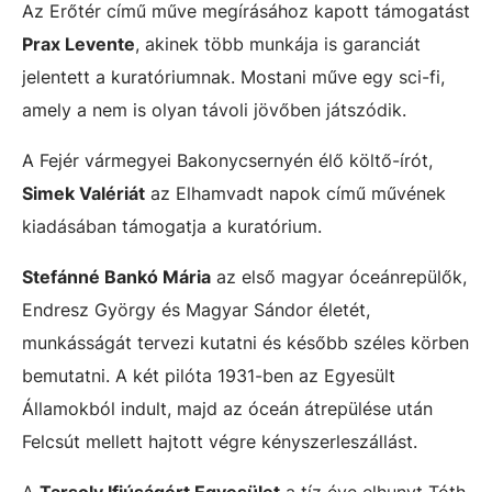
Az Erőtér című műve megírásához kapott támogatást
Prax Levente
, akinek több munkája is garanciát
jelentett a kuratóriumnak. Mostani műve egy sci-fi,
amely a nem is olyan távoli jövőben játszódik.
A Fejér vármegyei Bakonycsernyén élő költő-írót,
Simek Valériát
az Elhamvadt napok című művének
kiadásában támogatja a kuratórium.
Stefánné Bankó Mária
az első magyar óceánrepülők,
Endresz György és Magyar Sándor életét,
munkásságát tervezi kutatni és később széles körben
bemutatni. A két pilóta 1931-ben az Egyesült
Államokból indult, majd az óceán átrepülése után
Felcsút mellett hajtott végre kényszerleszállást.
A
Tarsoly Ifjúságért Egyesület
a tíz éve elhunyt Tóth