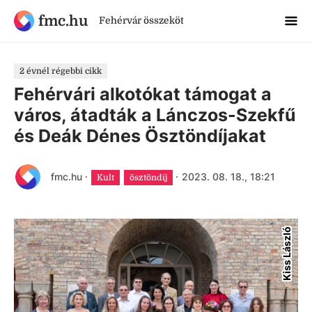
fmc.hu
Fehérvár összeköt
2 évnél régebbi cikk
Fehérvári alkotókat támogat a
város, átadták a Lánczos-Szekfű
és Deák Dénes Ösztöndíjakat
fmc.hu
·
·
2023. 08. 18., 18:21
Kult
ösztöndíj
Kiss László