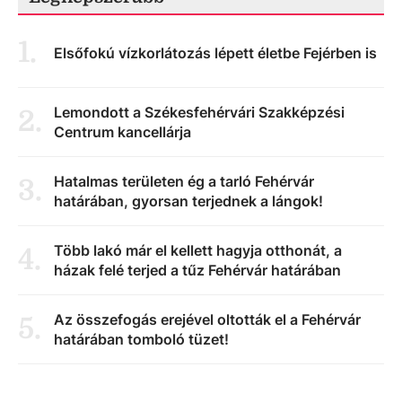
1
.
Elsőfokú vízkorlátozás lépett életbe Fejérben is
Lemondott a Székesfehérvári Szakképzési
2
.
Centrum kancellárja
Hatalmas területen ég a tarló Fehérvár
3
.
határában, gyorsan terjednek a lángok!
Több lakó már el kellett hagyja otthonát, a
4
.
házak felé terjed a tűz Fehérvár határában
Az összefogás erejével oltották el a Fehérvár
5
.
határában tomboló tüzet!