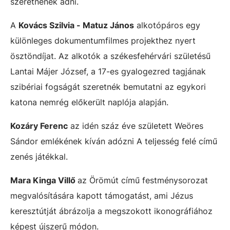
szeretnének adni.
A
Kovács Szilvia - Matuz János
alkotópáros egy
különleges dokumentumfilmes projekthez nyert
ösztöndíjat. Az alkotók a székesfehérvári születésű
Lantai Májer József, a 17-es gyalogezred tagjának
szibériai fogságát szeretnék bemutatni az egykori
katona nemrég előkerült naplója alapján.
Kozáry Ferenc
az idén száz éve született Weöres
Sándor emlékének kíván adózni A teljesség felé című
zenés játékkal.
Mara Kinga Villő
az Örömút című festménysorozat
megvalósítására kapott támogatást, ami Jézus
keresztútját ábrázolja a megszokott ikonográfiához
képest újszerű módon.