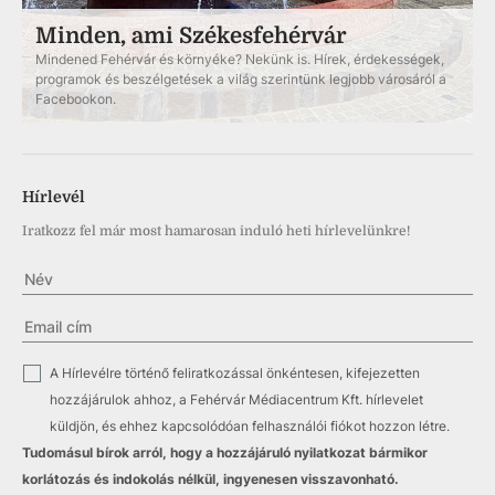
Minden, ami Székesfehérvár
Mindened Fehérvár és környéke? Nekünk is. Hírek, érdekességek,
programok és beszélgetések a világ szerintünk legjobb városáról a
Facebookon.
Hírlevél
Iratkozz fel már most hamarosan induló heti hírlevelünkre!
✓
A Hírlevélre történő feliratkozással önkéntesen, kifejezetten
hozzájárulok ahhoz, a Fehérvár Médiacentrum Kft. hírlevelet
küldjön, és ehhez kapcsolódóan felhasználói fiókot hozzon létre.
Tudomásul bírok arról, hogy a hozzájáruló nyilatkozat bármikor
korlátozás és indokolás nélkül, ingyenesen visszavonható.