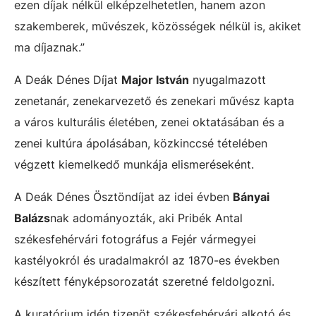
ezen díjak nélkül elképzelhetetlen, hanem azon
szakemberek, művészek, közösségek nélkül is, akiket
ma díjaznak.”
A Deák Dénes Díjat
Major István
nyugalmazott
zenetanár, zenekarvezető és zenekari művész kapta
a város kulturális életében, zenei oktatásában és a
zenei kultúra ápolásában, közkinccsé tételében
végzett kiemelkedő munkája elismeréseként.
A Deák Dénes Ösztöndíjat az idei évben
Bányai
Balázs
nak adományozták, aki Pribék Antal
székesfehérvári fotográfus a Fejér vármegyei
kastélyokról és uradalmakról az 1870-es években
készített fényképsorozatát szeretné feldolgozni.
A kuratórium idén tizenöt székesfehérvári alkotó és