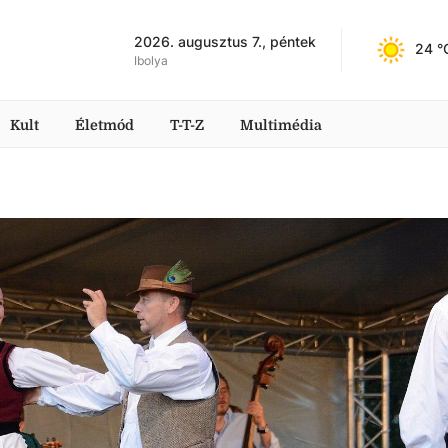
2026. augusztus 7., péntek
24
 °
Ibolya
Kult
Életmód
T-T-Z
Multimédia