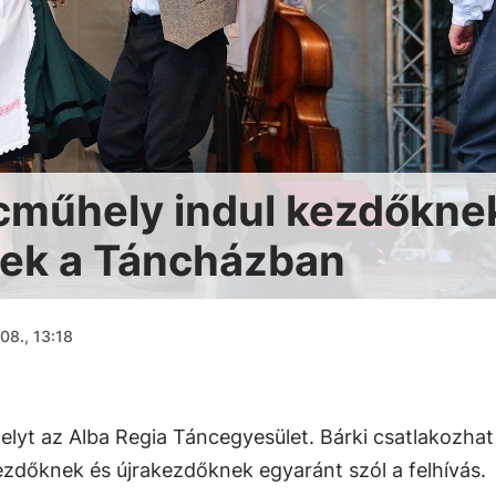
cműhely indul kezdőkne
nek a Táncházban
08., 13:18
elyt az Alba Regia Táncegyesület. Bárki csatlakozhat
 kezdőknek és újrakezdőknek egyaránt szól a felhívás.