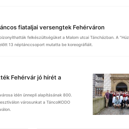
ncos fiataljai versengtek Fehérváron
 bizonyíthatták felkészültségüket a Malom utcai Táncházban. A "Hú
előtt 13 néptánccsoport mutatta be koreográfiáit.
ék Fehérvár jó hírét a
városa idén ünnepli alapításának 800.
rfesztiválon városunkat a TáncolKODO
válon.