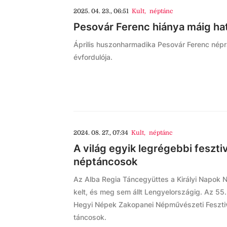
2025. 04. 23., 06:51
Kult
,
néptánc
Pesovár Ferenc hiánya máig ha
Április huszonharmadika Pesovár Ferenc népr
évfordulója.
2024. 08. 27., 07:34
Kult
,
néptánc
A világ egyik legrégebbi feszti
néptáncosok
Az Alba Regia Táncegyüttes a Királyi Napok N
kelt, és meg sem állt Lengyelországig. Az 55
Hegyi Népek Zakopanei Népművészeti Fesztivál
táncosok.