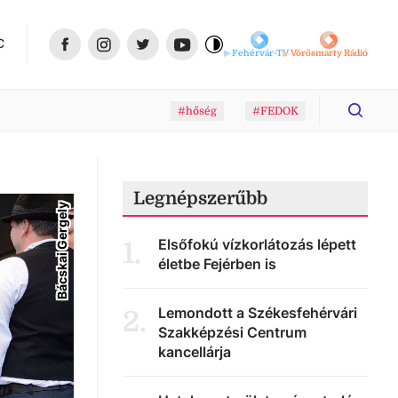
C
Fehérvár-TV
Vörösmarty Rádió
#hőség
#FEDOK
Legnépszerűbb
Bácskai Gergely
Elsőfokú vízkorlátozás lépett
1
.
életbe Fejérben is
Lemondott a Székesfehérvári
2
.
Szakképzési Centrum
kancellárja