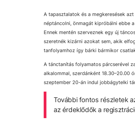
A tapasztalatok és a megkeresések azt m
néptáncolni, önmagát kipróbálni ebbe a
Ennek mentén szerveznek egy új táncos
szeretnék kizárni azokat sem, akik elfo
tanfolyamhoz így bárki bármikor csatla
A tánctanítás folyamatos párcserével zaj
alkalommal, szerdánként 18.30–20.00 ó
szeptember 20-án indul jobbágytelki tá
További fontos részletek 
az érdeklődők a regisztráció