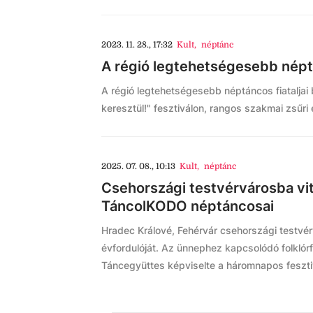
2023. 11. 28., 17:32
Kult
,
néptánc
A régió legtehetségesebb néptá
A régió legtehetségesebb néptáncos fiataljai
keresztül!" fesztiválon, rangos szakmai zsűri 
2025. 07. 08., 10:13
Kult
,
néptánc
Csehországi testvérvárosba vitt
TáncolKODO néptáncosai
Hradec Králové, Fehérvár csehországi testvér
évfordulóját. Az ünnephez kapcsolódó folkló
Táncegyüttes képviselte a háromnapos feszti