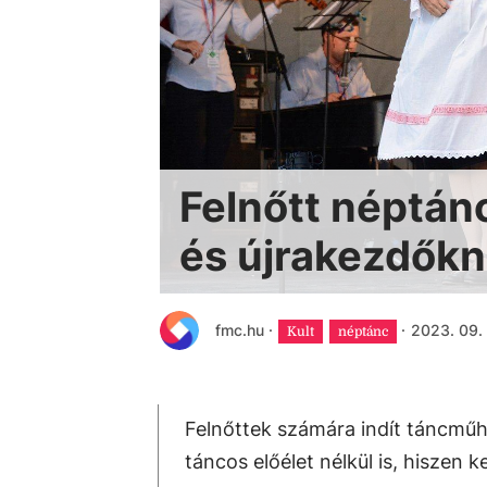
Felnőtt néptán
és újrakezdők
fmc.hu
·
·
2023. 09. 
Kult
néptánc
Felnőttek számára indít táncműh
táncos előélet nélkül is, hiszen