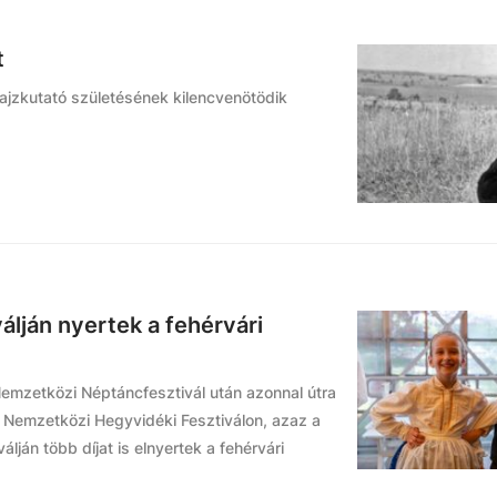
t
ajzkutató születésének kilencvenötödik
válján nyertek a fehérvári
emzetközi Néptáncfesztivál után azonnal útra
. Nemzetközi Hegyvidéki Fesztiválon, azaz a
ján több díjat is elnyertek a fehérvári