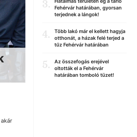
Hatalmas területen ég a tarló
3
.
Fehérvár határában, gyorsan
terjednek a lángok!
Több lakó már el kellett hagyja
4
.
otthonát, a házak felé terjed a
tűz Fehérvár határában
k
Az összefogás erejével
5
.
oltották el a Fehérvár
határában tomboló tüzet!
 akár