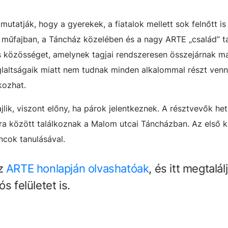
utatják, hogy a gyerekek, a fiatalok mellett sok felnőtt is
 műfajban, a Táncház közelében és a nagy ARTE „család” ta
 közösséget, amelynek tagjai rendszeresen összejárnak m
glaltságaik miatt nem tudnak minden alkalommal részt venn
kozhat.
lik, viszont előny, ha párok jelentkeznek. A résztvevők het
ra között találkoznak a Malom utcai Táncházban. Az első 
ncok tanulásával.
az
ARTE honlapján olvashatóak
, és itt megtalál
s felületet is.