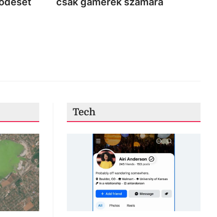
ködését
csak gamerek számára
Tech