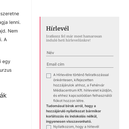
 szeretne
gja lenni.
Hírlevél
ajd. Nem
Iratkozz fel már most hamarosan
i. A
induló heti hírlevelünkre!
i egy
kurzus
A Hírlevélre történő feliratkozással
✓
önkéntesen, kifejezetten
hozzájárulok ahhoz, a Fehérvár
Médiacentrum Kft. hírlevelet küldjön,
ják
és ehhez kapcsolódóan felhasználói
fiókot hozzon létre.
Tudomásul bírok arról, hogy a
hozzájáruló nyilatkozat bármikor
korlátozás és indokolás nélkül,
ingyenesen visszavonható.
Nyilatkozom, hogy a hírlevél
✓