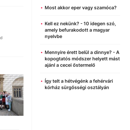
Most akkor eper vagy szamóca?
Kell ez nekünk? - 10 idegen szó,
amely befurakodott a magyar
nyelvbe
zd
Mennyire érett belül a dinnye? - A
kopogtatós módszer helyett mást
ajánl a cecei őstermelő
Így telt a hétvégénk a fehérvári
kórház sürgősségi osztályán