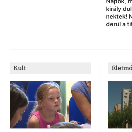
Napok, m
király do
nektek! 
derül a ti
Kult
Életm