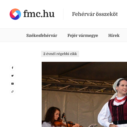
fmc.hu
Fehérvár összeköt
Székesfehérvár
Fejér vármegye
Hírek
2 évnél régebbi cikk