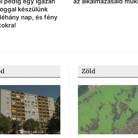
i pedig egy igazán
az alkalmazásaid mű
loggal készülünk
Néhány nap, és fény
tokra!
ód
Zöld