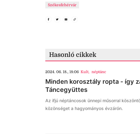
Székesfehérvár
Hasonló cikkek
2024. 06. 18., 18:06
Kult
,
néptánc
Minden korosztály ropta - így z
Táncegyüttes
Az ifjú néptáncosok ünnepi műsorral köszön
közönséget a hagyományos évzárón.