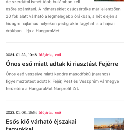
de szerdától ismét több hullámban kell
esőre számítani. A hőmérséklet csúcsértéke már jellemzően
20 fok alatt várható a legmelegebb órákban, a hét elején a
hidegre hajlamos helyeken pedig akár fagyhat is a hajnali
órákban - írja a HungaroMet.
2024. 01. 22., 10:48
Időjárás
,
eső
Ónos eső miatt adtak ki riasztást Fejérre
Ónos eső veszélye miatt keddre másodfokú (narancs)
figyelmeztetést adott ki Fejér, Pest és Veszprém vármegye
területére a HungaroMet Nonprofit Zrt.
2023. 01. 08., 15:54
Időjárás
,
eső
Esős idő várható éjszakai
fagyokkal