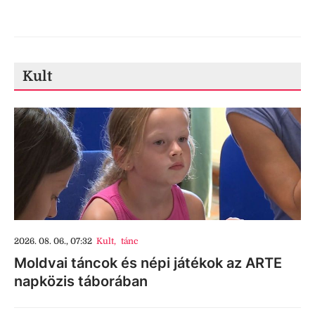
Kult
2026. 08. 06., 07:32
Kult
,
tánc
Moldvai táncok és népi játékok az ARTE
napközis táborában