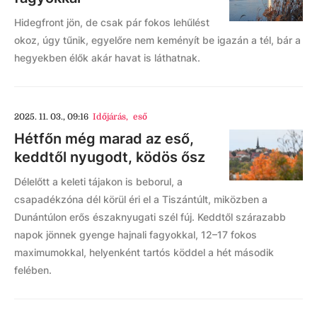
Hidegfront jön, de csak pár fokos lehűlést
okoz, úgy tűnik, egyelőre nem keményít be igazán a tél, bár a
hegyekben élők akár havat is láthatnak.
2025. 11. 03., 09:16
Időjárás
,
eső
Hétfőn még marad az eső,
keddtől nyugodt, ködös ősz
Délelőtt a keleti tájakon is beborul, a
csapadékzóna dél körül éri el a Tiszántúlt, miközben a
Dunántúlon erős északnyugati szél fúj. Keddtől szárazabb
napok jönnek gyenge hajnali fagyokkal, 12–17 fokos
maximumokkal, helyenként tartós köddel a hét második
felében.