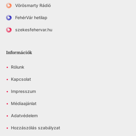
Vörösmarty Rádió
FehérVár hetilap
szekesfehervar.hu
Információk
•
Rólunk
•
Kapcsolat
•
Impresszum
•
Médiaajánlat
•
Adatvédelem
•
Hozzászólás szabályzat