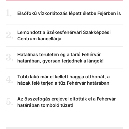
1
.
Elsőfokú vízkorlátozás lépett életbe Fejérben is
Lemondott a Székesfehérvári Szakképzési
2
.
Centrum kancellárja
Hatalmas területen ég a tarló Fehérvár
3
.
határában, gyorsan terjednek a lángok!
Több lakó már el kellett hagyja otthonát, a
4
.
házak felé terjed a tűz Fehérvár határában
Az összefogás erejével oltották el a Fehérvár
5
.
határában tomboló tüzet!