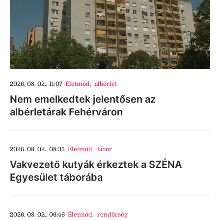
2026. 08. 02., 11:07
Életmód
,
albérlet
Nem emelkedtek jelentősen az
albérletárak Fehérváron
2026. 08. 02., 08:35
Életmód
,
tábor
Vakvezető kutyák érkeztek a SZÉNA
Egyesület táborába
2026. 08. 02., 06:46
Életmód
,
rendőrség