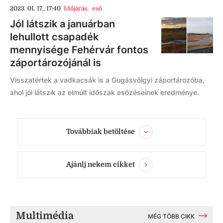
2023. 01. 17., 17:40
Időjárás
,
eső
Jól látszik a januárban
lehullott csapadék
mennyisége Fehérvár fontos
záportározójánál is
Visszatértek a vadkacsák is a Gugásvölgyi záportározóba,
ahol jól látszik az elmúlt időszak esőzéseinek eredménye.
Továbbiak betöltése
Ajánlj nekem cikket
Multimédia
MÉG TÖBB CIKK