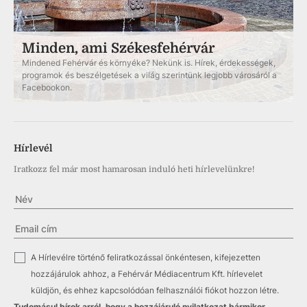
Minden, ami Székesfehérvár
Mindened Fehérvár és környéke? Nekünk is. Hírek, érdekességek,
programok és beszélgetések a világ szerintünk legjobb városáról a
Facebookon.
Hírlevél
Iratkozz fel már most hamarosan induló heti hírlevelünkre!
✓
A Hírlevélre történő feliratkozással önkéntesen, kifejezetten
hozzájárulok ahhoz, a Fehérvár Médiacentrum Kft. hírlevelet
küldjön, és ehhez kapcsolódóan felhasználói fiókot hozzon létre.
Tudomásul bírok arról, hogy a hozzájáruló nyilatkozat bármikor