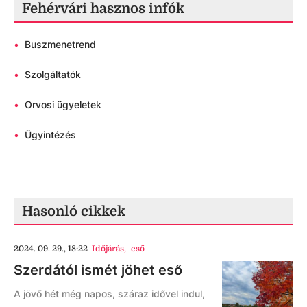
Fehérvári hasznos infók
•
Buszmenetrend
•
Szolgáltatók
•
Orvosi ügyeletek
•
Ügyintézés
Hasonló cikkek
2024. 09. 29., 18:22
Időjárás
,
eső
Szerdától ismét jöhet eső
A jövő hét még napos, száraz idővel indul,