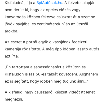
Kisfaludnál, írja a
BpiAutósok.hu
. A felvétel alapján
nem derült ki, hogy az opeles előzés vagy
kanyarodás közben fékezve csúszott át a szembe
jövők sávjába, és centiméterek híján az útszéli
árokba.
Az esetet a portál egyik olvasójának fedélzeti
kamerája rögzítette. A még épp időben lassító autós
azt írta:
„Én tartottam a sebességhatárt a közúton és
Kisfaludon is (az 50-es táblát követően). Alighanem
ez is segített, hogy időben meg tudjunk állni…”
A kisfaludi nagy csúszásról készült videót itt lehet
megnézni: