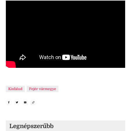
Kisfalud
Fejér vármegye
Legnépszerűbb