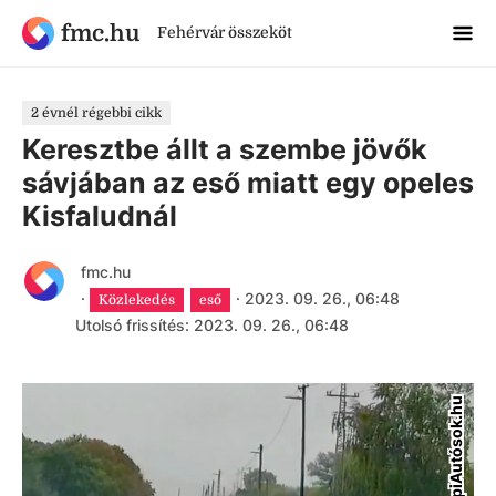
fmc.hu
Fehérvár összeköt
2 évnél régebbi cikk
Keresztbe állt a szembe jövők
sávjában az eső miatt egy opeles
Kisfaludnál
fmc.hu
·
·
2023. 09. 26., 06:48
Közlekedés
eső
Utolsó frissítés: 2023. 09. 26., 06:48
BpiAutósok.hu