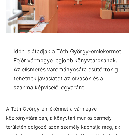
Idén is átadják a Tóth György-emlékérmet
Fejér vármegye legjobb könyvtárosának.
Az elismerés várományosára csütörtökig
tehetnek javaslatot az olvasók és a
szakma képviselői egyaránt.
A Tóth György-emlékérmet a vármegye
közkönyvtáraiban, a könyvtári munka bármely
területén dolgozó azon személy kaphatja meg, aki