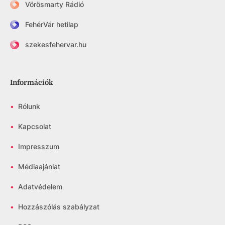
Vörösmarty Rádió
FehérVár hetilap
szekesfehervar.hu
Információk
•
Rólunk
•
Kapcsolat
•
Impresszum
•
Médiaajánlat
•
Adatvédelem
•
Hozzászólás szabályzat