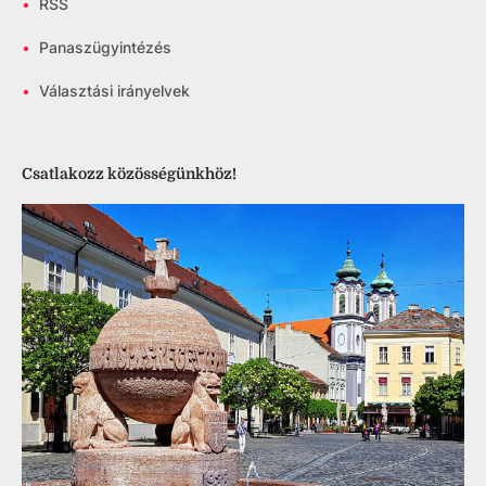
•
RSS
•
Panaszügyintézés
•
Választási irányelvek
Csatlakozz közösségünkhöz!