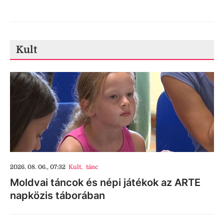
Kult
2026. 08. 06., 07:32
Kult
,
tánc
Moldvai táncok és népi játékok az ARTE
napközis táborában