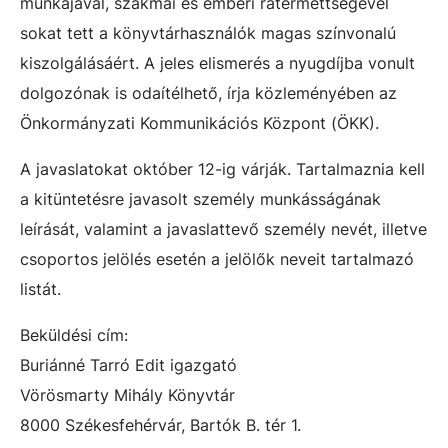
munkájával, szakmai és emberi rátermettségével
sokat tett a könyvtárhasználók magas színvonalú
kiszolgálásáért. A jeles elismerés a nyugdíjba vonult
dolgozónak is odaítélhető, írja közleményében az
Önkormányzati Kommunikációs Központ (ÖKK).
A javaslatokat október 12-ig várják. Tartalmaznia kell
a kitüntetésre javasolt személy munkásságának
leírását, valamint a javaslattevő személy nevét, illetve
csoportos jelölés esetén a jelölők neveit tartalmazó
listát.
Beküldési cím:
Buriánné Tarró Edit igazgató
Vörösmarty Mihály Könyvtár
8000 Székesfehérvár, Bartók B. tér 1.