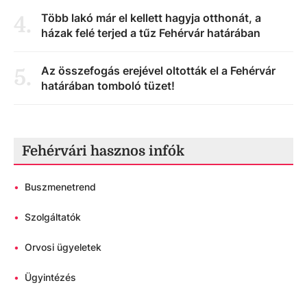
Több lakó már el kellett hagyja otthonát, a
4
.
házak felé terjed a tűz Fehérvár határában
Az összefogás erejével oltották el a Fehérvár
5
.
határában tomboló tüzet!
Fehérvári hasznos infók
•
Buszmenetrend
•
Szolgáltatók
•
Orvosi ügyeletek
•
Ügyintézés