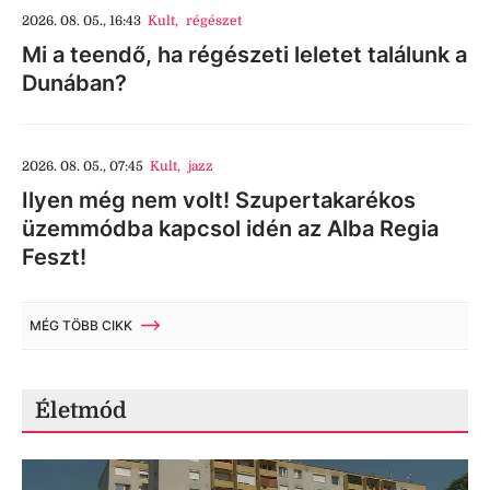
2026. 08. 05., 16:43
Kult
,
régészet
Mi a teendő, ha régészeti leletet találunk a
Dunában?
2026. 08. 05., 07:45
Kult
,
jazz
Ilyen még nem volt! Szupertakarékos
üzemmódba kapcsol idén az Alba Regia
Feszt!
MÉG TÖBB CIKK
Életmód