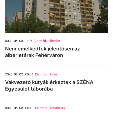
2026. 08. 02., 11:07
Életmód
,
albérlet
Nem emelkedtek jelentősen az
albérletárak Fehérváron
2026. 08. 02., 08:35
Életmód
,
tábor
Vakvezető kutyák érkeztek a SZÉNA
Egyesület táborába
2026. 08. 02., 06:46
Életmód
,
rendőrség