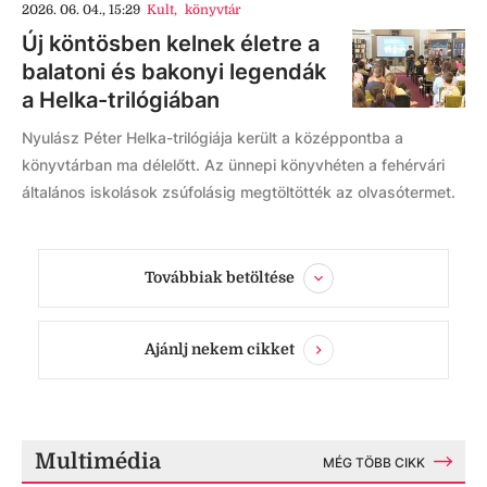
2026. 06. 04., 15:29
Kult
,
könyvtár
Új köntösben kelnek életre a
balatoni és bakonyi legendák
a Helka-trilógiában
Nyulász Péter Helka-trilógiája került a középpontba a
könyvtárban ma délelőtt. Az ünnepi könyvhéten a fehérvári
általános iskolások zsúfolásig megtöltötték az olvasótermet.
Továbbiak betöltése
Ajánlj nekem cikket
Multimédia
MÉG TÖBB CIKK