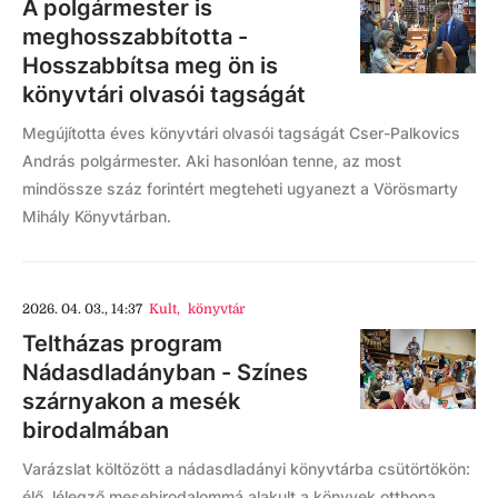
A polgármester is
meghosszabbította -
Hosszabbítsa meg ön is
könyvtári olvasói tagságát
Megújította éves könyvtári olvasói tagságát Cser-Palkovics
András polgármester. Aki hasonlóan tenne, az most
mindössze száz forintért megteheti ugyanezt a Vörösmarty
Mihály Könyvtárban.
2026. 04. 03., 14:37
Kult
,
könyvtár
Teltházas program
Nádasdladányban - Színes
szárnyakon a mesék
birodalmában
Varázslat költözött a nádasdladányi könyvtárba csütörtökön:
élő, lélegző mesebirodalommá alakult a könyvek otthona,