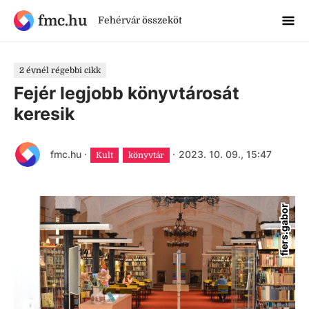
fmc.hu
Fehérvár összeköt
2 évnél régebbi cikk
Fejér legjobb könyvtárosát
keresik
fmc.hu
·
·
2023. 10. 09., 15:47
Kult
könyvtár
fiers.gabor