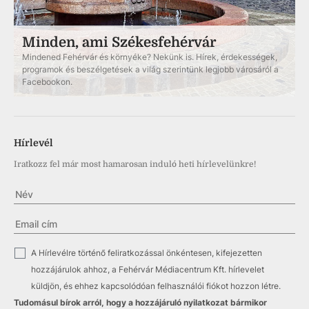
Minden, ami Székesfehérvár
Mindened Fehérvár és környéke? Nekünk is. Hírek, érdekességek,
programok és beszélgetések a világ szerintünk legjobb városáról a
Facebookon.
Hírlevél
Iratkozz fel már most hamarosan induló heti hírlevelünkre!
✓
A Hírlevélre történő feliratkozással önkéntesen, kifejezetten
hozzájárulok ahhoz, a Fehérvár Médiacentrum Kft. hírlevelet
küldjön, és ehhez kapcsolódóan felhasználói fiókot hozzon létre.
Tudomásul bírok arról, hogy a hozzájáruló nyilatkozat bármikor