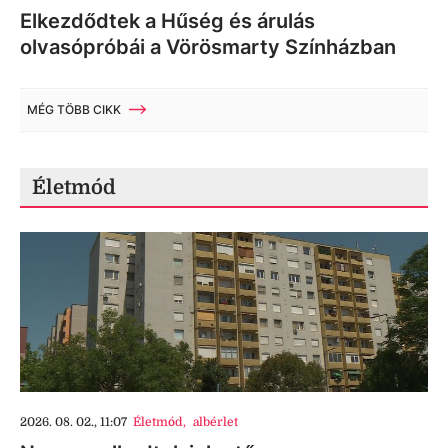
Elkezdődtek a Hűség és árulás
olvasópróbái a Vörösmarty Színházban
MÉG TÖBB CIKK
Életmód
2026. 08. 02., 11:07
Életmód
,
albérlet