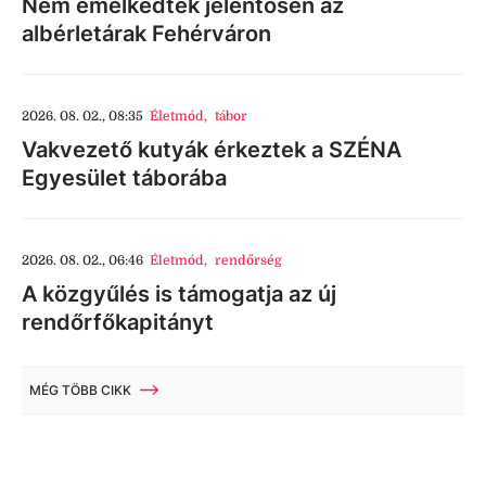
Nem emelkedtek jelentősen az
albérletárak Fehérváron
2026. 08. 02., 08:35
Életmód
,
tábor
Vakvezető kutyák érkeztek a SZÉNA
Egyesület táborába
2026. 08. 02., 06:46
Életmód
,
rendőrség
A közgyűlés is támogatja az új
rendőrfőkapitányt
MÉG TÖBB CIKK