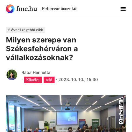
fmc.hu
Fehérvár összeköt
2 évnél régebbi cikk
Milyen szerepe van
Székesfehérváron a
vállalkozásoknak?
Rába Henrietta
·
·
2023. 10. 10., 15:30
Közélet
adó
Maráczi Lilla