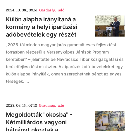
2024. 10. 08., 09:51
Gazdaság
,
adó
Külön alapba irányítaná a
kormány a helyi iparűzési
adóbevételek egy részét
„2025-től minden magyar járás garantált éves fejlesztési
forrásban részesül a Versenyképes Járások Program
keretében” – jelentette be Navracsics Tibor közigazgatási és
területfejlesztési miniszter. Az iparűzésiadó-bevételeket egy
külön alapba irányítják, onnan szerezhetnek pénzt az egyes
térségek. ...
2023. 06. 15., 07:10
Gazdaság
,
adó
Megoldották "okosba" -
Kétmilliárdos vagyoni
hátrányt okoztak a