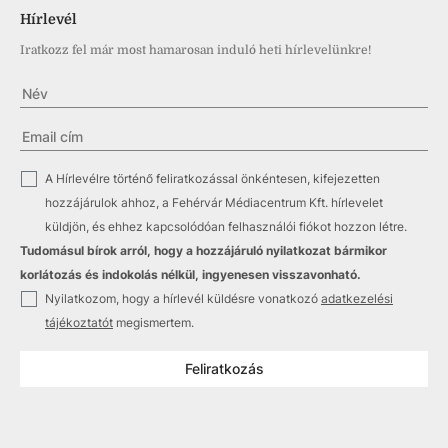
Hírlevél
Iratkozz fel már most hamarosan induló heti hírlevelünkre!
✓
A Hírlevélre történő feliratkozással önkéntesen, kifejezetten
hozzájárulok ahhoz, a Fehérvár Médiacentrum Kft. hírlevelet
küldjön, és ehhez kapcsolódóan felhasználói fiókot hozzon létre.
Tudomásul bírok arról, hogy a hozzájáruló nyilatkozat bármikor
korlátozás és indokolás nélkül, ingyenesen visszavonható.
✓
Nyilatkozom, hogy a hírlevél küldésre vonatkozó
adatkezelési
tájékoztatót
megismertem.
Feliratkozás