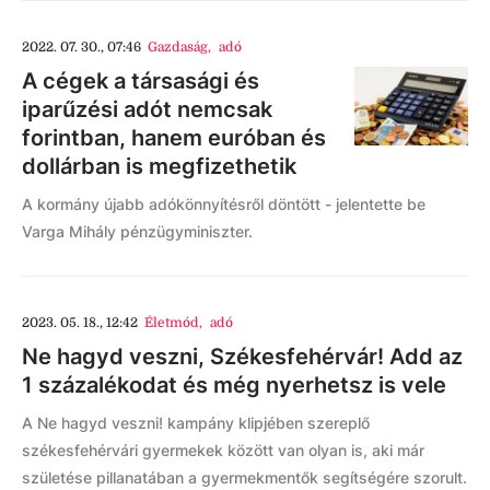
2022. 07. 30., 07:46
Gazdaság
,
adó
A cégek a társasági és
iparűzési adót nemcsak
forintban, hanem euróban és
dollárban is megfizethetik
A kormány újabb adókönnyítésről döntött - jelentette be
Varga Mihály pénzügyminiszter.
2023. 05. 18., 12:42
Életmód
,
adó
Ne hagyd veszni, Székesfehérvár! Add az
1 százalékodat és még nyerhetsz is vele
A Ne hagyd veszni! kampány klipjében szereplő
székesfehérvári gyermekek között van olyan is, aki már
születése pillanatában a gyermekmentők segítségére szorult.