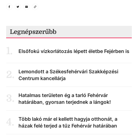
Legnépszerűbb
1
.
Elsőfokú vízkorlátozás lépett életbe Fejérben is
Lemondott a Székesfehérvári Szakképzési
2
.
Centrum kancellárja
Hatalmas területen ég a tarló Fehérvár
3
.
határában, gyorsan terjednek a lángok!
Több lakó már el kellett hagyja otthonát, a
4
.
házak felé terjed a tűz Fehérvár határában