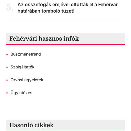
Az összefogás erejével oltották el a Fehérvár
5
.
határában tomboló tüzet!
Fehérvári hasznos infók
•
Buszmenetrend
•
Szolgáltatók
•
Orvosi ügyeletek
•
Ügyintézés
Hasonló cikkek