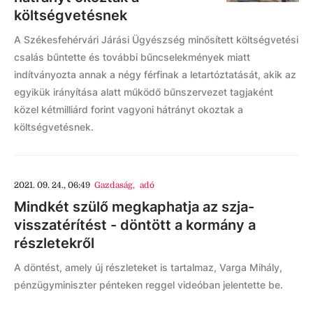
költségvetésnek
A Székesfehérvári Járási Ügyészség minősített költségvetési
csalás bűntette és további bűncselekmények miatt
indítványozta annak a négy férfinak a letartóztatását, akik az
egyikük irányítása alatt működő bűnszervezet tagjaként
közel kétmilliárd forint vagyoni hátrányt okoztak a
költségvetésnek.
2021. 09. 24., 06:49
Gazdaság
,
adó
Mindkét szülő megkaphatja az szja-
visszatérítést - döntött a kormány a
részletekről
A döntést, amely új részleteket is tartalmaz, Varga Mihály,
pénzügyminiszter pénteken reggel videóban jelentette be.