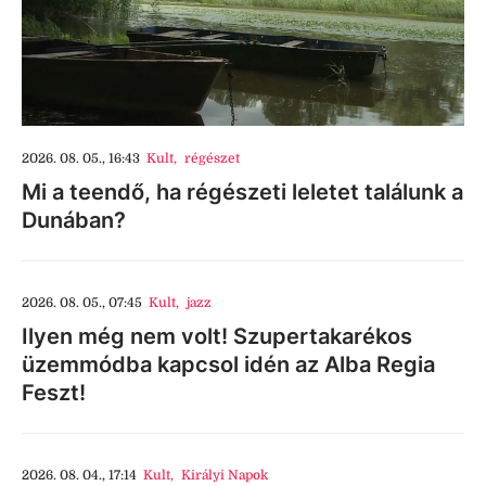
2026. 08. 05., 16:43
Kult
,
régészet
Mi a teendő, ha régészeti leletet találunk a
Dunában?
2026. 08. 05., 07:45
Kult
,
jazz
Ilyen még nem volt! Szupertakarékos
üzemmódba kapcsol idén az Alba Regia
Feszt!
2026. 08. 04., 17:14
Kult
,
Királyi Napok