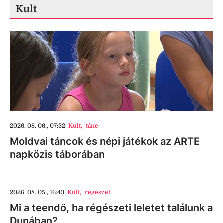
Kult
2026. 08. 06., 07:32
Kult
,
tánc
Moldvai táncok és népi játékok az ARTE
napközis táborában
2026. 08. 05., 16:43
Kult
,
régészet
Mi a teendő, ha régészeti leletet találunk a
Dunában?