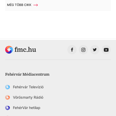
MÉG TÖBB CIKK
fmc.hu
Fehérvár Médiacentrum
Fehérvár Televízió
Vörösmarty Rádió
FehérVár hetilap