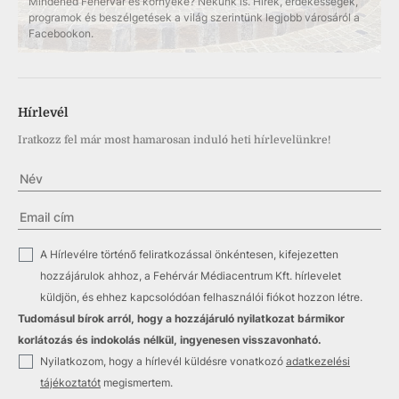
Mindened Fehérvár és környéke? Nekünk is. Hírek, érdekességek,
programok és beszélgetések a világ szerintünk legjobb városáról a
Facebookon.
Hírlevél
Iratkozz fel már most hamarosan induló heti hírlevelünkre!
✓
A Hírlevélre történő feliratkozással önkéntesen, kifejezetten
hozzájárulok ahhoz, a Fehérvár Médiacentrum Kft. hírlevelet
küldjön, és ehhez kapcsolódóan felhasználói fiókot hozzon létre.
Tudomásul bírok arról, hogy a hozzájáruló nyilatkozat bármikor
korlátozás és indokolás nélkül, ingyenesen visszavonható.
✓
Nyilatkozom, hogy a hírlevél küldésre vonatkozó
adatkezelési
tájékoztatót
megismertem.