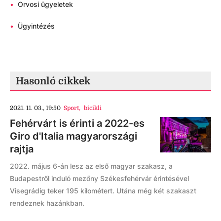
•
Orvosi ügyeletek
•
Ügyintézés
Hasonló cikkek
2021. 11. 03., 19:50
Sport
,
bicikli
Fehérvárt is érinti a 2022-es
Giro d'Italia magyarországi
rajtja
2022. május 6-án lesz az első magyar szakasz, a
Budapestről induló mezőny Székesfehérvár érintésével
Visegrádig teker 195 kilométert. Utána még két szakaszt
rendeznek hazánkban.