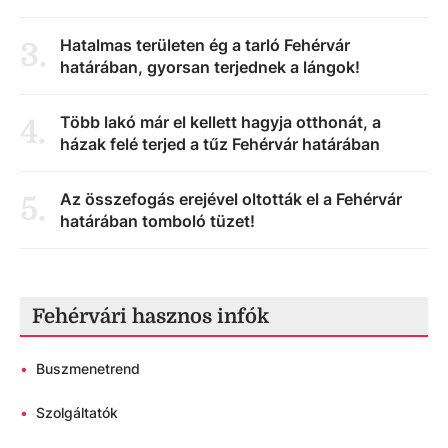
Hatalmas területen ég a tarló Fehérvár
3
.
határában, gyorsan terjednek a lángok!
Több lakó már el kellett hagyja otthonát, a
4
.
házak felé terjed a tűz Fehérvár határában
Az összefogás erejével oltották el a Fehérvár
5
.
határában tomboló tüzet!
Fehérvári hasznos infók
•
Buszmenetrend
•
Szolgáltatók