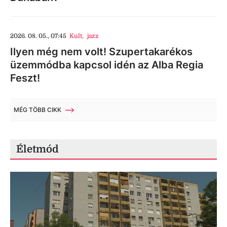
2026. 08. 05., 07:45
Kult
,
jazz
Ilyen még nem volt! Szupertakarékos
üzemmódba kapcsol idén az Alba Regia
Feszt!
MÉG TÖBB CIKK
Életmód