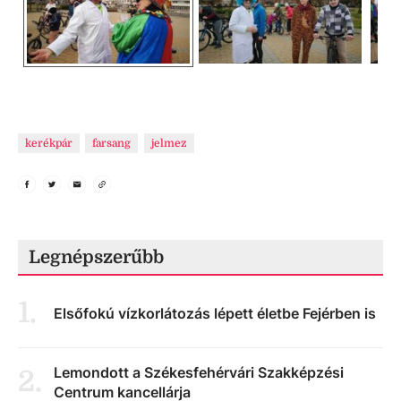
kerékpár
farsang
jelmez
Legnépszerűbb
1
.
Elsőfokú vízkorlátozás lépett életbe Fejérben is
Lemondott a Székesfehérvári Szakképzési
2
.
Centrum kancellárja