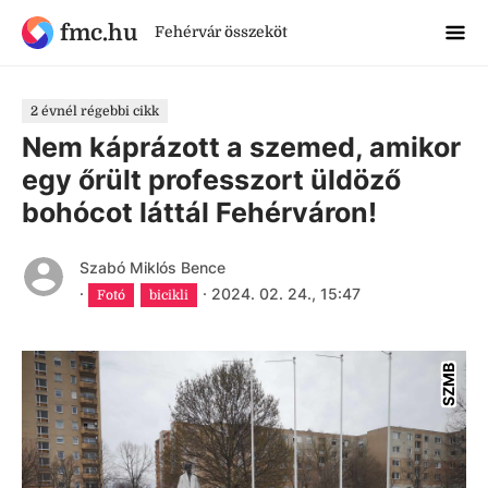
fmc.hu
Fehérvár összeköt
2 évnél régebbi cikk
Nem káprázott a szemed, amikor
egy őrült professzort üldöző
bohócot láttál Fehérváron!
Szabó Miklós Bence
·
·
2024. 02. 24., 15:47
Fotó
bicikli
SZMB