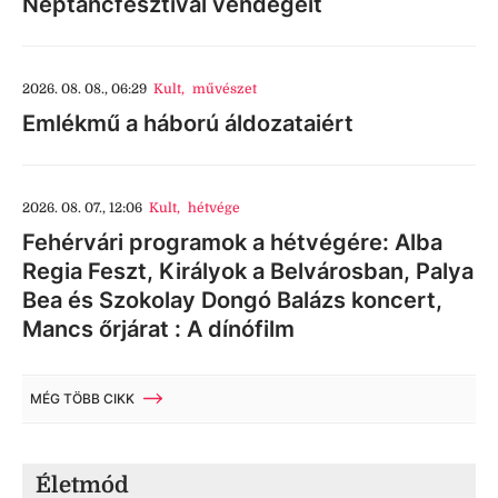
Néptáncfesztivál vendégeit
2026. 08. 08., 06:29
Kult
,
művészet
Emlékmű a háború áldozataiért
2026. 08. 07., 12:06
Kult
,
hétvége
Fehérvári programok a hétvégére: Alba
Regia Feszt, Királyok a Belvárosban, Palya
Bea és Szokolay Dongó Balázs koncert,
Mancs őrjárat : A dínófilm
MÉG TÖBB CIKK
Életmód