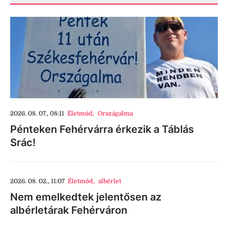
2026. 08. 07., 08:11
Életmód
,
Országalma
Pénteken Fehérvárra érkezik a Táblás
Srác!
2026. 08. 02., 11:07
Életmód
,
albérlet
Nem emelkedtek jelentősen az
albérletárak Fehérváron