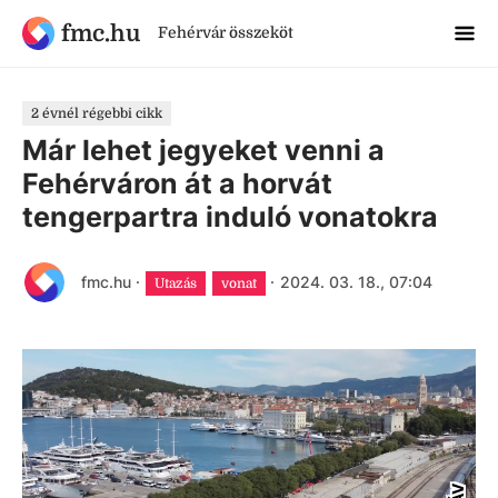
fmc.hu
Fehérvár összeköt
2 évnél régebbi cikk
Már lehet jegyeket venni a
Fehérváron át a horvát
tengerpartra induló vonatokra
fmc.hu
·
·
2024. 03. 18., 07:04
Utazás
vonat