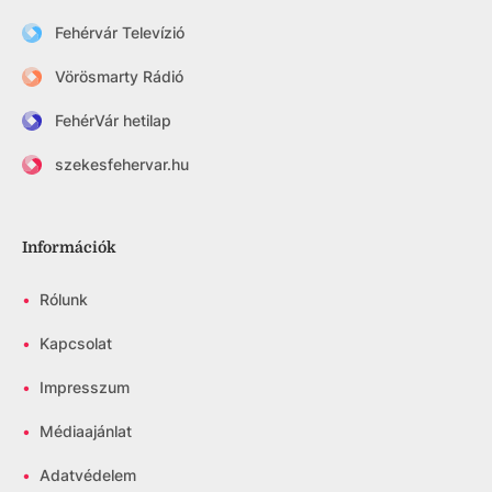
Fehérvár Televízió
Vörösmarty Rádió
FehérVár hetilap
szekesfehervar.hu
Információk
•
Rólunk
•
Kapcsolat
•
Impresszum
•
Médiaajánlat
•
Adatvédelem