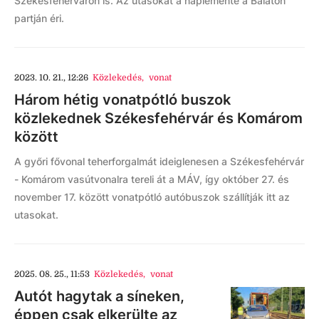
Székesfehérváron is. Az utasokat a naplemente a Balaton
partján éri.
2023. 10. 21., 12:26
Közlekedés
,
vonat
Három hétig vonatpótló buszok
közlekednek Székesfehérvár és Komárom
között
A győri fővonal teherforgalmát ideiglenesen a Székesfehérvár
- Komárom vasútvonalra tereli át a MÁV, így október 27. és
november 17. között vonatpótló autóbuszok szállítják itt az
utasokat.
2025. 08. 25., 11:53
Közlekedés
,
vonat
Autót hagytak a síneken,
éppen csak elkerülte az