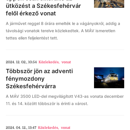
ütközést a Székesfehérvár
felől érkező vonat
A járművet reggel 8 órára emelték le a vágányokról, addig a
távolsági vonatok terelve közlekedtek. A MÁV ismeretlen
tettes ellen feljelentést tett.
2024. 12. 02., 10:54
Közlekedés
,
vonat
Többször jön az adventi
fénymozdony
Székesfehérvárra
A MÁV 3500 LED-del megvilágított V43-as vonata december
11. és 14. között többször is érinti a várost.
2024. 04. 12., 13:47
Közlekedés
,
vonat