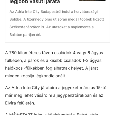
legjobb vasúti járata
Az Adria InterCity Budapestről indul a horvátországi
Splitbe. A tizennégy órás út során megáll többek között
Székesfehérváron is. Az utasokat a naplemente a
Balaton partján éri.
A 789 kilométeres távon családok 4 vagy 6 ágyas
fülkében, a párok és a kisebb családok 1-3 ágyas
hálókocsi-fülkékben foglalhatnak helyet. A járat
minden kocsija légkondicionált.
Az Adria InterCity járataira a jegyeket március 15-től
már meg lehet vásárolni a jegypénztárakban és az
Elvira felületén.
A MÁV-START idén is közlekedteti a Retró Istria