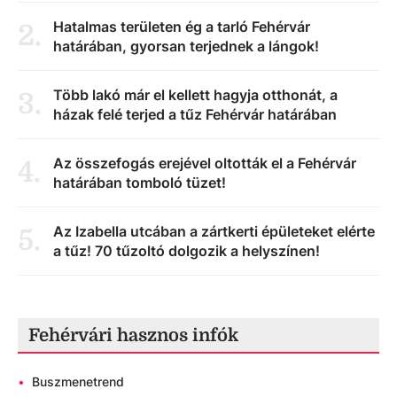
Hatalmas területen ég a tarló Fehérvár
2
.
határában, gyorsan terjednek a lángok!
Több lakó már el kellett hagyja otthonát, a
3
.
házak felé terjed a tűz Fehérvár határában
Az összefogás erejével oltották el a Fehérvár
4
.
határában tomboló tüzet!
Az Izabella utcában a zártkerti épületeket elérte
5
.
a tűz! 70 tűzoltó dolgozik a helyszínen!
Fehérvári hasznos infók
•
Buszmenetrend