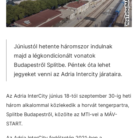
YouTube/MÁV
Júniustól hetente háromszor indulnak
majd a légkondicionált vonatok
Budapestről Splitbe. Péntek óta lehet
jegyeket venni az Adria Intercity járataira.
Az Adria InterCity június 18-tól szeptember 30-ig heti
három alkalommal közlekedik a horvát tengerpartra,
Splitbe Budapestről, közölte az MTI-vel a MÁV-
START.
Az Adria InterCity fedélzetén 2021-ben a