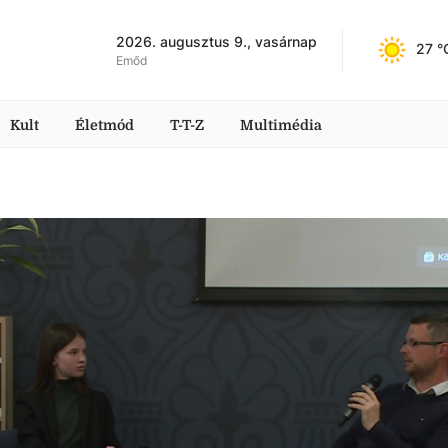
2026. augusztus 9., vasárnap
27
 °
Emőd
Kult
Életmód
T-T-Z
Multimédia