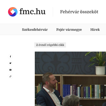
fmc.hu
Fehérvár összeköt
Székesfehérvár
Fejér vármegye
Hírek
2 évnél régebbi cikk