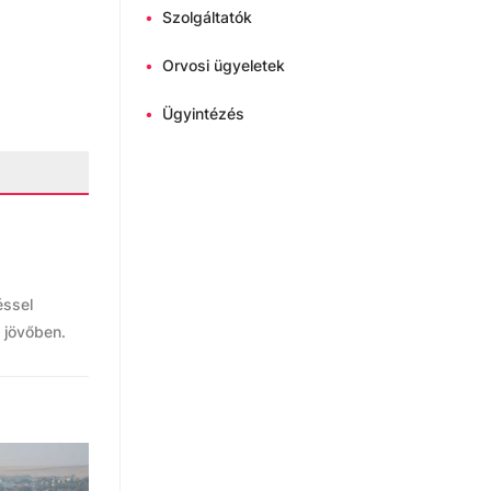
•
Szolgáltatók
•
Orvosi ügyeletek
•
Ügyintézés
éssel
a jövőben.