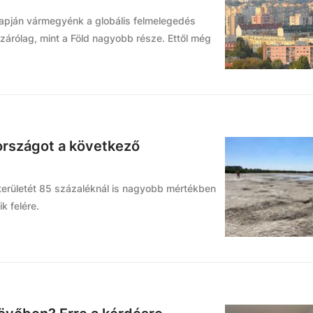
lapján vármegyénk a globális felmelegedés
árólag, mint a Föld nagyobb része. Ettől még
országot a következő
területét 85 százaléknál is nagyobb mértékben
k felére.