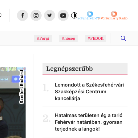
C
Fehérvár-TV
Vörösmarty Rádió
#Forgi
#hőség
#FEDOK
Legnépszerűbb
Szeifert Richárd
Lemondott a Székesfehérvári
1
.
Szakképzési Centrum
kancellárja
Hatalmas területen ég a tarló
2
.
Fehérvár határában, gyorsan
terjednek a lángok!