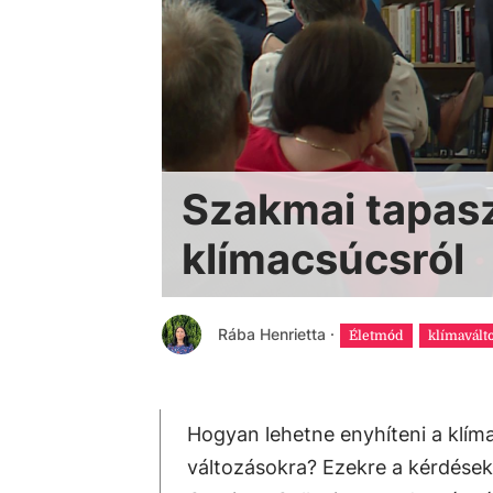
Szakmai tapasz
klímacsúcsról
Rába Henrietta
·
Életmód
klímavált
Hogyan lehetne enyhíteni a klíma
változásokra? Ezekre a kérdések