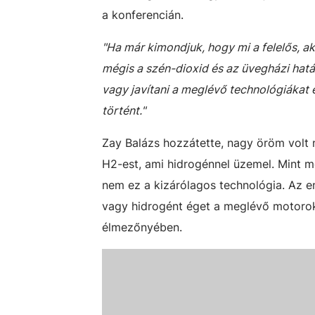
a konferencián.
"Ha már kimondjuk, hogy mi a felelős, ak
mégis a szén-dioxid és az üvegházi hatás
vagy javítani a meglévő technológiákat 
történt."
Zay Balázs hozzátette, nagy öröm volt 
H2-est, ami hidrogénnel üzemel. Mint m
nem ez a kizárólagos technológia. Az en
vagy hidrogént éget a meglévő motorok 
élmezőnyében.