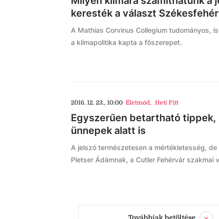
Milyen klímára számíthatunk a 
keresték a választ Székesfehé
A Mathias Corvinus Collegium tudományos, ism
a klímapolitika kapta a főszerepet.
2016. 12. 23., 10:00
Életmód
,
Heti Fitt
Egyszerűen betartható tippek,
ünnepek alatt is
A jelszó természetesen a mértékletesség, de
Pletser Ádámnak, a Cutler Fehérvár szakmai 
Továbbiak betöltése