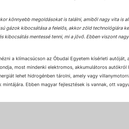
kor könnyebb megoldásokat is találni, amiből nagy vita is ala
ú gázok kibocsátása a felelős, akkor zöld technológiára kell
és kibocsátás mentessé tenni, mi a jövő. Ebben viszont nagy
nézni a klímacsúcson az Óbudai Egyetem kísérleti autóját,
ondja, most mindenki elektromos, akkumulátoros autókról 
ergiát lehet hidrogénben tárolni, amely vagy villanymotor
mintájára. Ebben magyar fejlesztések is vannak, ott vagyu