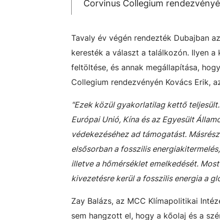
Corvinus Collegium rendezvényé
Tavaly év végén rendezték Dubajban az 
keresték a választ a találkozón. Ilyen a
feltöltése, és annak megállapítása, hog
Collegium rendezvényén Kovács Erik, az
"Ezek közül gyakorlatilag kettő teljesült
Európai Unió, Kína és az Egyesült Államok
védekezéséhez ad támogatást. Másrészt 
elsősorban a fosszilis energiakitermelés
illetve a hőmérséklet emelkedését. Mos
kivezetésre kerül a fosszilis energia a g
Zay Balázs, az MCC Klímapolitikai Inté
sem hangzott el, hogy a kőolaj és a szé