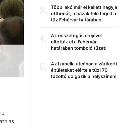
Több lakó már el kellett hagyja
3
.
otthonát, a házak felé terjed a
tűz Fehérvár határában
Az összefogás erejével
4
.
oltották el a Fehérvár
határában tomboló tüzet!
Az Izabella utcában a zártkerti
5
.
épületeket elérte a tűz! 70
tűzoltó dolgozik a helyszínen!
re,
athias