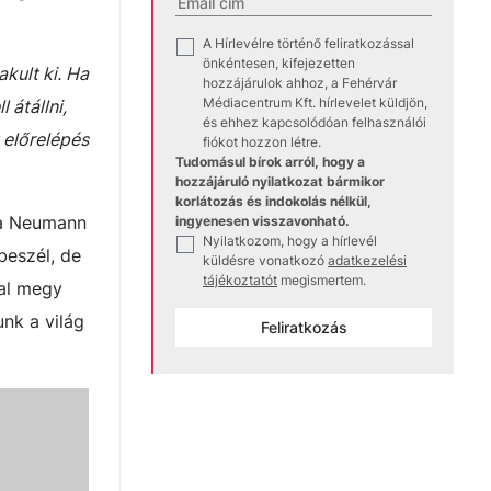
A Hírlevélre történő feliratkozással
✓
önkéntesen, kifejezetten
kult ki. Ha
hozzájárulok ahhoz, a Fehérvár
Médiacentrum Kft. hírlevelet küldjön,
 átállni,
és ehhez kapcsolódóan felhasználói
 előrelépés
fiókot hozzon létre.
Tudomásul bírok arról, hogy a
hozzájáruló nyilatkozat bármikor
korlátozás és indokolás nélkül,
 a Neumann
ingyenesen visszavonható.
Nyilatkozom, hogy a hírlevél
✓
beszél, de
küldésre vonatkozó
adatkezelési
tájékoztatót
megismertem.
ral megy
nk a világ
Feliratkozás