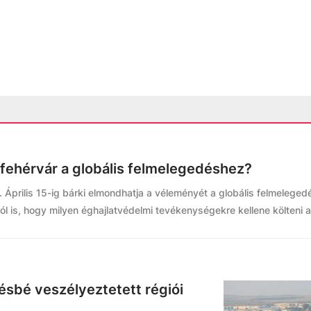
ehérvár a globális felmelegedéshez?
 Április 15-ig bárki elmondhatja a véleményét a globális felmeleged
ról is, hogy milyen éghajlatvédelmi tevékenységekre kellene költeni 
vésbé veszélyeztetett régiói