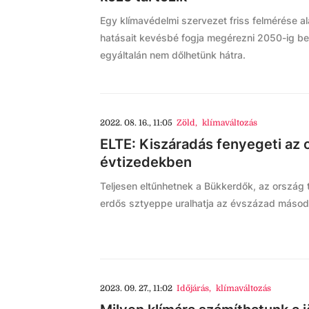
Egy klímavédelmi szervezet friss felmérése a
hatásait kevésbé fogja megérezni 2050-ig bez
egyáltalán nem dőlhetünk hátra.
2022. 08. 16., 11:05
Zöld
,
klímaváltozás
ELTE: Kiszáradás fenyegeti az 
évtizedekben
Teljesen eltűnhetnek a Bükkerdők, az ország 
erdős sztyeppe uralhatja az évszázad másodi
2023. 09. 27., 11:02
Időjárás
,
klímaváltozás