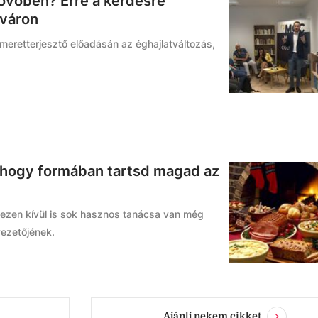
jövőben? Erre a kérdésre
rváron
eretterjesztő előadásán az éghajlatváltozás,
 hogy formában tartsd magad az
 ezen kívül is sok hasznos tanácsa van még
vezetőjének.
Ajánlj nekem cikket