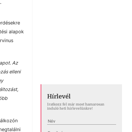
l.
érdésekre
tési alapok
rvinus
lapot. Az
zás elleni
gy
áltozást,
Hírlevél
tóbb
Iratkozz fel már most hamarosan
induló heti hírlevelünkre!
lálkozón
megtalálni