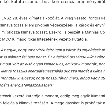
n két kutató számolt be a konferencia eredményeirő
ENSZ 28. éves klímatalálkozóját. A világ vezetői fontos k
 klímaváltozás elleni jövőbeli védekezések, a károk és enyhí
y mi okozza klímaváltozást. Ezekről is beszélt a Mathias Co
 MCC Klímapolitikai Intézetének vezető kutatója.
. Az egyik, hogy elkezdték feltölteni a károk és enyhítések a
 is ajánlott fel bele pénzt. Ez a fejlődő országok klímaválto
most volt az első olyan klímacsúcs, amikor kimondták, ho
, illetve fosszilis energiafelhasználás okozza magát a klímav
t mondták ki először, hogy hosszútávon majd, előbb vagy u
lobális energiafelhasználásban."
zetének vezető kutatója elmondta, eddig még egyik klímata
n felelős a klímaváltozásért. A megoldásokat is próbálták 