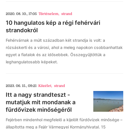
2020. 08. 10., 17:05
Történelem
,
strand
10 hangulatos kép a régi fehérvári
strandokról
Fehérvárnak a múlt században két strandja is volt: a
rózsáskerti és a városi, ahol a meleg napokon csobbanhattak
egyet a fiatalok és az idősebbek. Összegyűjtöttük a
leghangulatosabb képeket.
2023. 06. 15., 09:21
Közélet
,
strand
Itt a nagy strandteszt -
mutatjuk mit mondanak a
fürdővizek minőségéről
Fejérben mindenhol megfelelő a kijelölt fürdővizek minősége –
állapította meg a Fejér Vármegyei Kormányhivatal. 15