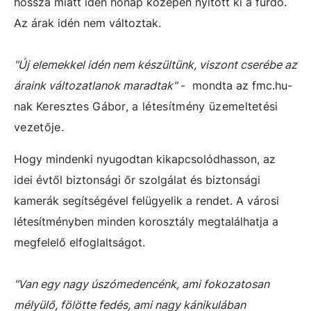
hossza miatt idén hónap közepén nyitott ki a fürdő.
Az árak idén nem változtak.
"Új elemekkel idén nem készültünk, viszont cserébe az
áraink változatlanok maradtak"
- mondta az fmc.hu-
nak
Keresztes Gábor, a létesítmény üzemeltetési
vezetője.
Hogy mindenki nyugodtan kikapcsolódhasson, az
idei évtől biztonsági őr szolgálat és biztonsági
kamerák segítségével felügyelik a rendet. A városi
létesítményben minden korosztály megtalálhatja a
megfelelő elfoglaltságot.
"Van egy nagy úszómedencénk, ami fokozatosan
mélyülő, fölötte fedés, ami nagy kánikulában