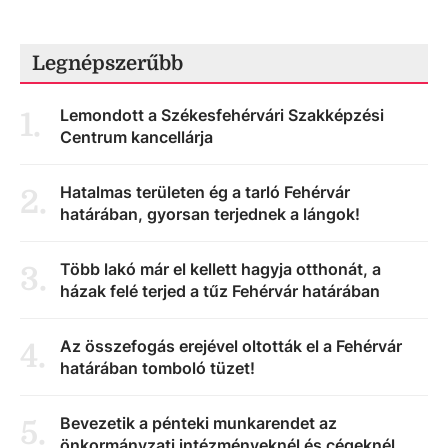
Legnépszerűbb
Lemondott a Székesfehérvári Szakképzési
1
.
Centrum kancellárja
Hatalmas területen ég a tarló Fehérvár
2
.
határában, gyorsan terjednek a lángok!
Több lakó már el kellett hagyja otthonát, a
3
.
házak felé terjed a tűz Fehérvár határában
Az összefogás erejével oltották el a Fehérvár
4
.
határában tomboló tüzet!
Bevezetik a pénteki munkarendet az
5
.
önkormányzati intézményeknél és cégeknél