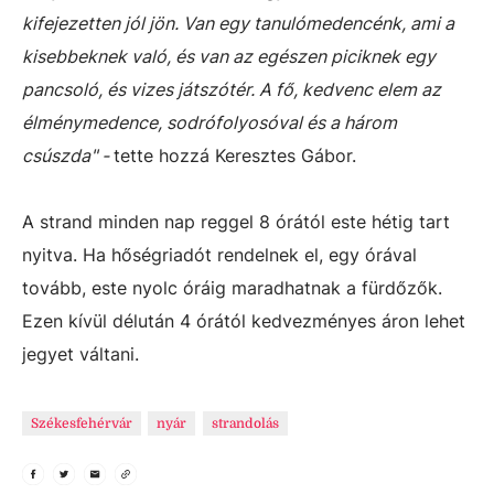
kifejezetten jól jön. Van egy tanulómedencénk, ami a
kisebbeknek való, és van az egészen piciknek egy
pancsoló, és vizes játszótér. A fő, kedvenc elem az
élménymedence, sodrófolyosóval és a három
csúszda" -
tette hozzá Keresztes Gábor.
A strand minden nap reggel 8 órától este hétig tart
nyitva. Ha hőségriadót rendelnek el, egy órával
tovább, este nyolc óráig maradhatnak a fürdőzők.
Ezen kívül délután 4 órától kedvezményes áron lehet
jegyet váltani.
Székesfehérvár
nyár
strandolás