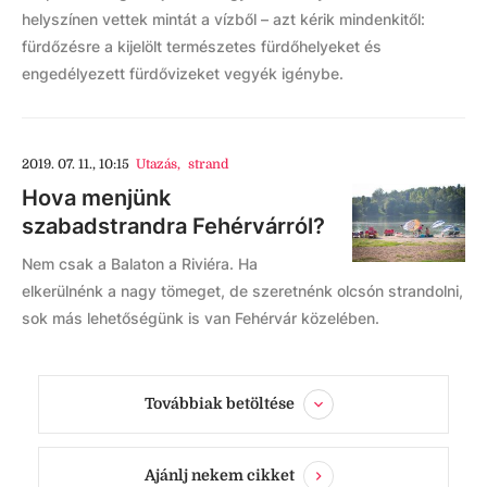
helyszínen vettek mintát a vízből – azt kérik mindenkitől:
fürdőzésre a kijelölt természetes fürdőhelyeket és
engedélyezett fürdővizeket vegyék igénybe.
2019. 07. 11., 10:15
Utazás
,
strand
Hova menjünk
szabadstrandra Fehérvárról?
Nem csak a Balaton a Riviéra. Ha
elkerülnénk a nagy tömeget, de szeretnénk olcsón strandolni,
sok más lehetőségünk is van Fehérvár közelében.
Továbbiak betöltése
Ajánlj nekem cikket