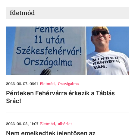
Életmód
2026. 08. 07., 08:11
Életmód
,
Országalma
Pénteken Fehérvárra érkezik a Táblás
Srác!
2026. 08. 02., 11:07
Életmód
,
albérlet
Nem emelkedtek jelentősen az