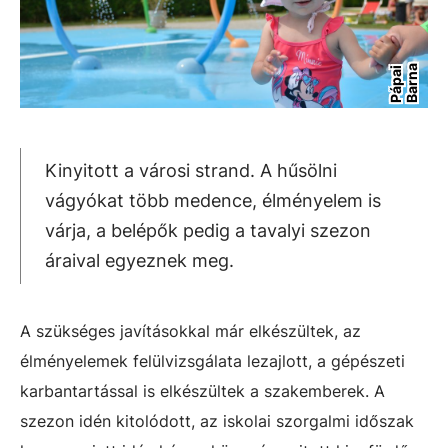
a
P
á
p
a
i
B
a
r
n
Kinyitott a városi strand. A hűsölni
vágyókat több medence, élményelem is
várja, a belépők pedig a tavalyi szezon
áraival egyeznek meg.
A szükséges javításokkal már elkészültek, az
élményelemek felülvizsgálata lezajlott, a gépészeti
karbantartással is elkészültek a szakemberek. A
szezon idén kitolódott, az iskolai szorgalmi időszak