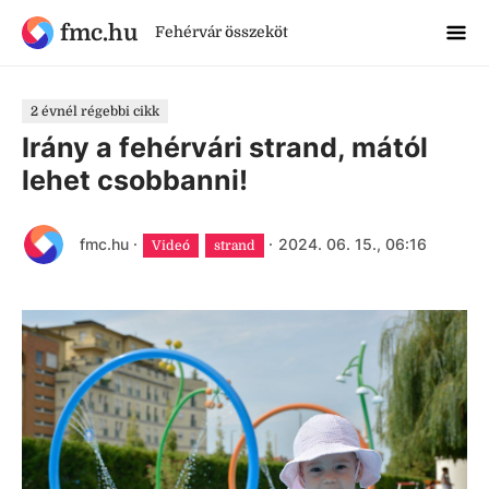
fmc.hu
Fehérvár összeköt
2 évnél régebbi cikk
Irány a fehérvári strand, mától
lehet csobbanni!
fmc.hu
·
·
2024. 06. 15., 06:16
Videó
strand