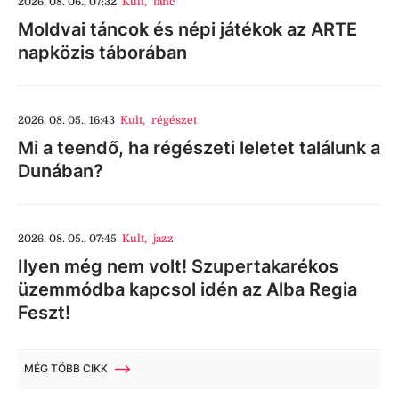
2026. 08. 06., 07:32
Kult
,
tánc
Moldvai táncok és népi játékok az ARTE
napközis táborában
2026. 08. 05., 16:43
Kult
,
régészet
Mi a teendő, ha régészeti leletet találunk a
Dunában?
2026. 08. 05., 07:45
Kult
,
jazz
Ilyen még nem volt! Szupertakarékos
üzemmódba kapcsol idén az Alba Regia
Feszt!
MÉG TÖBB CIKK