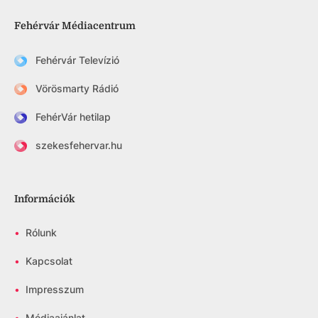
Fehérvár Médiacentrum
Fehérvár Televízió
Vörösmarty Rádió
FehérVár hetilap
szekesfehervar.hu
Információk
•
Rólunk
•
Kapcsolat
•
Impresszum
•
Médiaajánlat