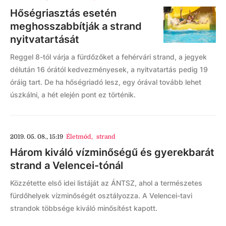
Hőségriasztás esetén
meghosszabbítják a strand
nyitvatartását
Reggel 8-tól várja a fürdőzőket a fehérvári strand, a jegyek
délután 16 órától kedvezményesek, a nyitvatartás pedig 19
óráig tart. De ha hőségriadó lesz, egy órával tovább lehet
úszkálni, a hét elején pont ez történik.
2019. 05. 08., 15:19
Életmód
,
strand
Három kiváló vízminőségű és gyerekbarát
strand a Velencei-tónál
Közzétette első idei listáját az ÁNTSZ, ahol a természetes
fürdőhelyek vízminőségét osztályozza. A Velencei-tavi
strandok többsége kiváló minősítést kapott.