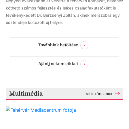
Negyed évszázadon át vezette a fehérvári kórházat, nevéhez
köthető számos fejlesztés és lelkes családfakutatóként is
tevékenykedett Dr. Berzsenyi Zoltán, akinek mellszobra egy
esztendeje költözött új helyre.
Továbbiak betöltése
Ajánlj nekem cikket
Multimédia
MÉG TÖBB CIKK