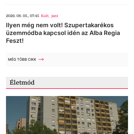
2026. 08. 05., 07:45
Kult
,
jazz
Ilyen még nem volt! Szupertakarékos
üzemmódba kapcsol idén az Alba Regia
Feszt!
MÉG TÖBB CIKK
Életmód