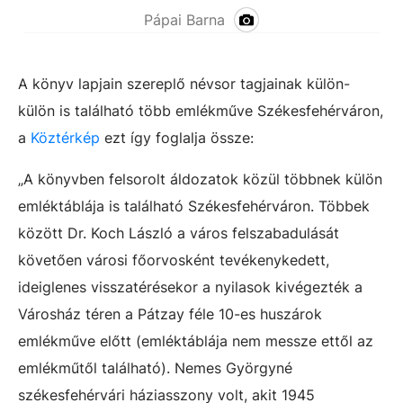
Pápai Barna
A könyv lapjain szereplő névsor tagjainak külön-
külön is található több emlékműve Székesfehérváron,
a
Köztérkép
ezt így foglalja össze:
„A könyvben felsorolt áldozatok közül többnek külön
emléktáblája is található Székesfehérváron. Többek
között Dr. Koch László a város felszabadulását
követően városi főorvosként tevékenykedett,
ideiglenes visszatérésekor a nyilasok kivégezték a
Városház téren a Pátzay féle 10-es huszárok
emlékműve előtt (emléktáblája nem messze ettől az
emlékműtől található). Nemes Györgyné
székesfehérvári háziasszony volt, akit 1945