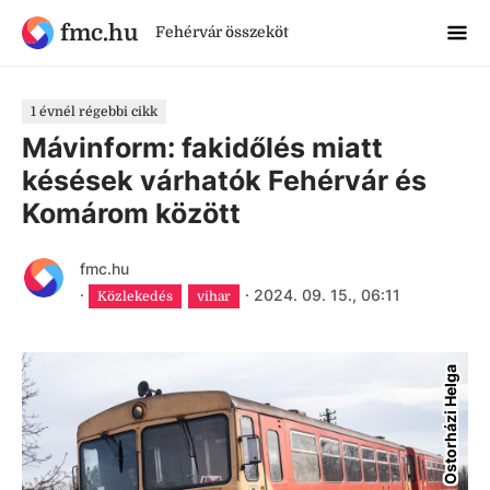
fmc.hu
Fehérvár összeköt
1 évnél régebbi cikk
Mávinform: fakidőlés miatt
késések várhatók Fehérvár és
Komárom között
fmc.hu
·
·
2024. 09. 15., 06:11
Közlekedés
vihar
Ostorházi Helga