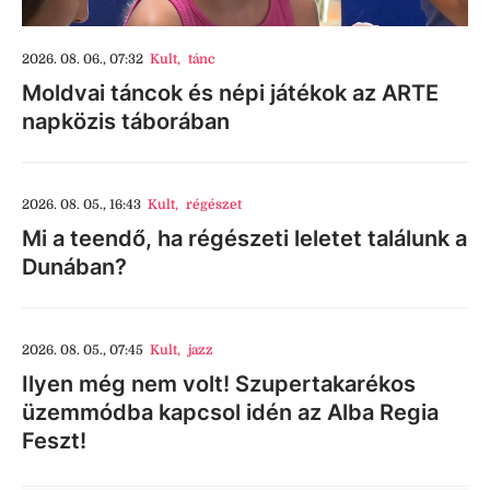
2026. 08. 06., 07:32
Kult
,
tánc
Moldvai táncok és népi játékok az ARTE
napközis táborában
2026. 08. 05., 16:43
Kult
,
régészet
Mi a teendő, ha régészeti leletet találunk a
Dunában?
2026. 08. 05., 07:45
Kult
,
jazz
Ilyen még nem volt! Szupertakarékos
üzemmódba kapcsol idén az Alba Regia
Feszt!