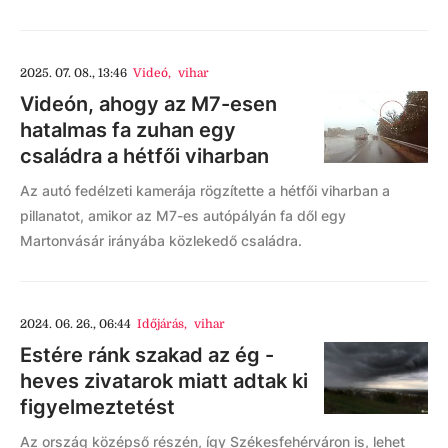
2025. 07. 08., 13:46
Videó
,
vihar
Videón, ahogy az M7-esen
hatalmas fa zuhan egy
családra a hétfői viharban
Az autó fedélzeti kamerája rögzítette a hétfői viharban a
pillanatot, amikor az M7-es autópályán fa dől egy
Martonvásár irányába közlekedő családra.
2024. 06. 26., 06:44
Időjárás
,
vihar
Estére ránk szakad az ég -
heves zivatarok miatt adtak ki
figyelmeztetést
Az ország középső részén, így Székesfehérváron is, lehet