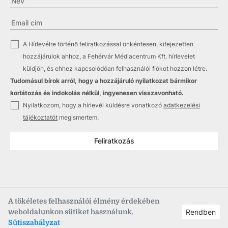
✓
A Hírlevélre történő feliratkozással önkéntesen, kifejezetten
hozzájárulok ahhoz, a Fehérvár Médiacentrum Kft. hírlevelet
küldjön, és ehhez kapcsolódóan felhasználói fiókot hozzon létre.
Tudomásul bírok arról, hogy a hozzájáruló nyilatkozat bármikor
korlátozás és indokolás nélkül, ingyenesen visszavonható.
✓
Nyilatkozom, hogy a hírlevél küldésre vonatkozó
adatkezelési
tájékoztatót
megismertem.
Feliratkozás
A tökéletes felhasználói élmény érdekében
weboldalunkon sütiket használunk.
Rendben
Copyright © 2021
–2026
Fehérvár Médiacentrum, fmc.hu
Sütiszabályzat