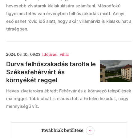
hevesebb zivatarok kialakulására számítani. Másodfokú
figyelmeztetés van érvényben felhőszakadás miatt. Annyi
eső eshet rövid idő alatt, hogy akár villámárvíz is kialakulhat a
térségben.
2024. 06. 10., 09:03
Időjárás
,
vihar
Durva felhőszakadás tarolta le
Székesfehérvárt és
környékét reggel
Heves zivatarokra ébredt Fehérvár és a környező települések
ma reggel. Több utcát is elárasztott a hirtelen lezúdult, nagy
mennyiségű víz.
Továbbiak betöltése