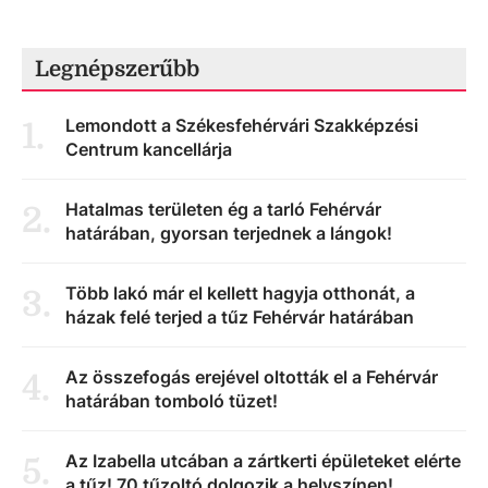
Legnépszerűbb
Lemondott a Székesfehérvári Szakképzési
1
.
Centrum kancellárja
Hatalmas területen ég a tarló Fehérvár
2
.
határában, gyorsan terjednek a lángok!
Több lakó már el kellett hagyja otthonát, a
3
.
házak felé terjed a tűz Fehérvár határában
Az összefogás erejével oltották el a Fehérvár
4
.
határában tomboló tüzet!
Az Izabella utcában a zártkerti épületeket elérte
5
.
a tűz! 70 tűzoltó dolgozik a helyszínen!