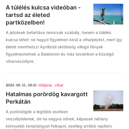
A túlélés kulcsa videóban -
tartsd az életed
partközelben!
A jelzések betartása nemcsak szabály, hanem a túlélés
kulcsa lehet: ne hagyd figyelmen kívül a viharjelzést, mert így
életet menthetsz! Áprilistól októberig villogó fények
figyelmeztetnek a Balatonon és más tavainkon a közelgő
viharveszélyre.
2023. 09. 15., 08:31
Időjárás
,
vihar
Hatalmas porördög kavargott
Perkátán
A porördögök a legtöbb esetben
veszélytelenek, de ha nagyra nőnek, képesek néhány
könnyebb tereptárgyat felkapni, esetleg arrébb repíteni.