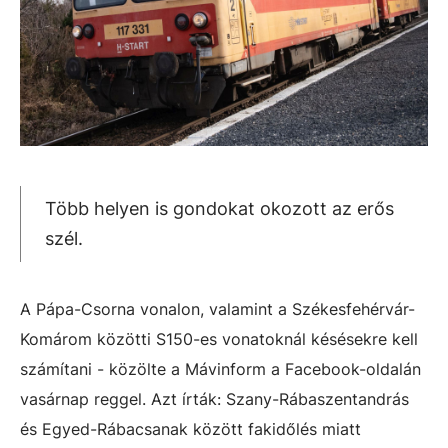
Több helyen is gondokat okozott az erős
szél.
A Pápa-Csorna vonalon, valamint a Székesfehérvár-
Komárom közötti S150-es vonatoknál késésekre kell
számítani - közölte a Mávinform a Facebook-oldalán
vasárnap reggel. Azt írták: Szany-Rábaszentandrás
és Egyed-Rábacsanak között fakidőlés miatt