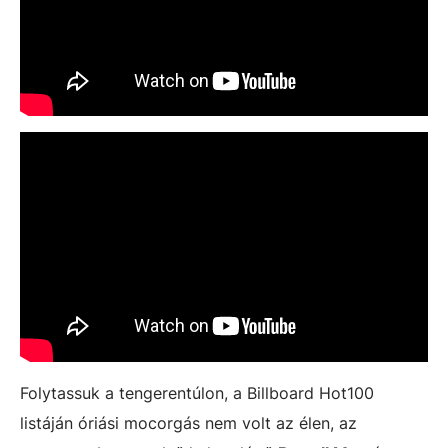
Folytassuk a tengerentúlon, a Billboard Hot100
listáján óriási mocorgás nem volt az élen, az