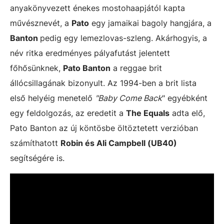
anyakönyvezett énekes mostohaapjától kapta
művésznevét, a
Pato
egy jamaikai bagoly hangjára, a
Banton
pedig egy lemezlovas-szleng. Akárhogyis, a
név ritka eredményes pályafutást jelentett
főhősünknek,
Pato Banton
a reggae brit
állócsillagának bizonyult. Az 1994-ben a brit lista
első helyéig menetelő
"Baby Come Back
" egyébként
egy feldolgozás, az eredetit a
The Equals
adta elő,
Pato Banton az új köntösbe öltöztetett verzióban
számíthatott
Robin és Ali Campbell (UB40)
segítségére is.