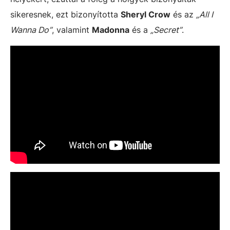
sikeresnek, ezt bizonyította
Sheryl Crow
és az
„All I
Wanna Do”
, valamint
Madonna
és a
„Secret”
.