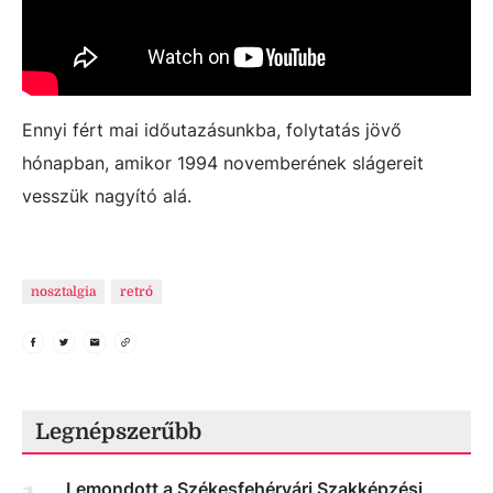
Ennyi fért mai időutazásunkba, folytatás jövő
hónapban, amikor 1994 novemberének slágereit
vesszük nagyító alá.
nosztalgia
retró
Legnépszerűbb
Lemondott a Székesfehérvári Szakképzési