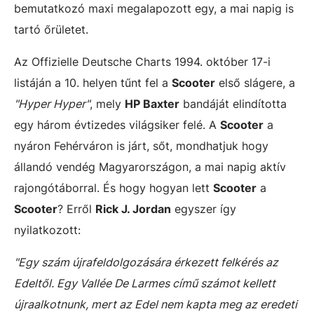
bemutatkozó maxi megalapozott egy, a mai napig is
tartó őrületet.
Az Offizielle Deutsche Charts 1994. október 17-i
listáján a 10. helyen tűnt fel a
Scooter
első slágere, a
"Hyper Hyper"
, mely
HP Baxter
bandáját elindította
egy három évtizedes világsiker felé. A
Scooter
a
nyáron Fehérváron is járt, sőt, mondhatjuk hogy
állandó vendég Magyarországon, a mai napig aktív
rajongótáborral. És hogy hogyan lett
Scooter
a
Scooter
? Erről
Rick J. Jordan
egyszer így
nyilatkozott:
"Egy szám újrafeldolgozására érkezett felkérés az
Edeltől. Egy Vallée De Larmes című számot kellett
újraalkotnunk, mert az Edel nem kapta meg az eredeti