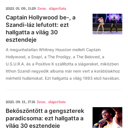
2023. 01. 09., 11:29
Zene
,
slágerlista
Captain Hollywood be-, a
Szandi-láz lefutott: ezt
hallgatta a világ 30
esztendeje
A megunhatatlan Whitney Houston mellett Captain
Hollywood, a Snap!, a The Prodigy, a The Beloved, a
U.S.U.R.A. és a Positive K szállította a slágereket, miközben
itthon Szandi negyedik albuma már nem vert a korábbiakhoz
mérhető hullámokat. Ezt hallgatta a világ 1993 első havában.
2025. 09. 13., 17:16
Zene
,
slágerlista
Beköszöntött a gengszterek
paradicsoma: ezt hallgatta a
világ 30 esztendeje