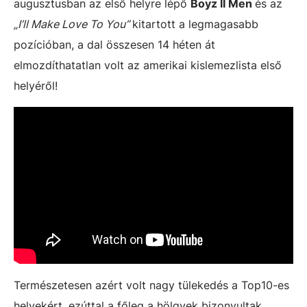
augusztusban az első helyre lépő
Boyz II Men
és az
„I’ll Make Love To You”
kitartott a legmagasabb
pozícióban, a dal összesen 14 héten át
elmozdíthatatlan volt az amerikai kislemezlista első
helyéről!
Természetesen azért volt nagy tülekedés a Top10-es
helyekért, ezúttal a főleg a hölgyek bizonyultak