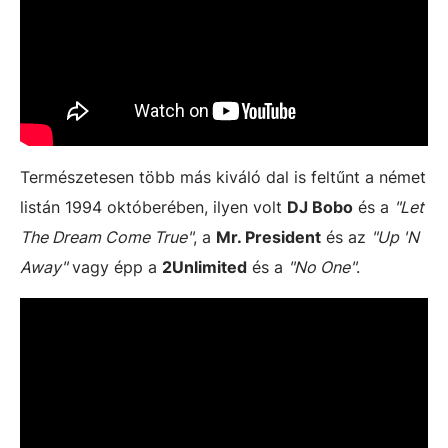
Természetesen több más kiváló dal is feltűnt a német
listán 1994 októberében, ilyen volt
DJ Bobo
és a
"Let
The Dream Come True"
, a
Mr. President
és az
"Up 'N
Away"
vagy épp a
2Unlimited
és a
"No One"
.