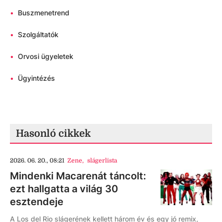
•
Buszmenetrend
•
Szolgáltatók
•
Orvosi ügyeletek
•
Ügyintézés
Hasonló cikkek
2026. 06. 20., 08:21
Zene
,
slágerlista
Mindenki Macarenát táncolt:
ezt hallgatta a világ 30
esztendeje
A Los del Rio slágerének kellett három év és egy jó remix,