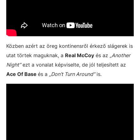
Közben azért az öreg kontinensről érkező slágerek is
utat törtek maguknak, a
Real McCoy
és az
„Another
Night”
ezt a vonalat képviselte, de jól teljesített az
Ace Of Base
és a
„Don’t Turn Around”
is.