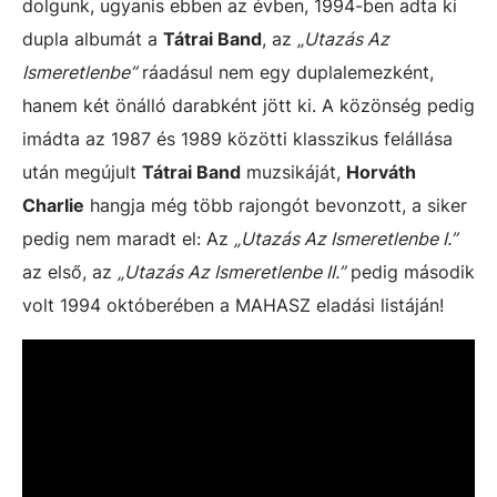
dolgunk, ugyanis ebben az évben, 1994-ben adta ki
dupla albumát a
Tátrai Band
, az
„Utazás Az
Ismeretlenbe”
ráadásul nem egy duplalemezként,
hanem két önálló darabként jött ki. A közönség pedig
imádta az 1987 és 1989 közötti klasszikus felállása
után megújult
Tátrai Band
muzsikáját,
Horváth
Charlie
hangja még több rajongót bevonzott, a siker
pedig nem maradt el: Az
„Utazás Az Ismeretlenbe I.”
az első, az
„Utazás Az Ismeretlenbe II.”
pedig második
volt 1994 októberében a MAHASZ eladási listáján!