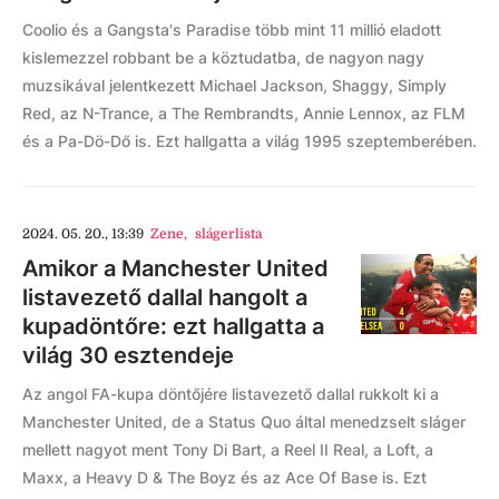
Coolio és a Gangsta's Paradise több mint 11 millió eladott
kislemezzel robbant be a köztudatba, de nagyon nagy
muzsikával jelentkezett Michael Jackson, Shaggy, Simply
Red, az N-Trance, a The Rembrandts, Annie Lennox, az FLM
és a Pa-Dö-Dő is. Ezt hallgatta a világ 1995 szeptemberében.
2024. 05. 20., 13:39
Zene
,
slágerlista
Amikor a Manchester United
listavezető dallal hangolt a
kupadöntőre: ezt hallgatta a
világ 30 esztendeje
Az angol FA-kupa döntőjére listavezető dallal rukkolt ki a
Manchester United, de a Status Quo által menedzselt sláger
mellett nagyot ment Tony Di Bart, a Reel II Real, a Loft, a
Maxx, a Heavy D & The Boyz és az Ace Of Base is. Ezt