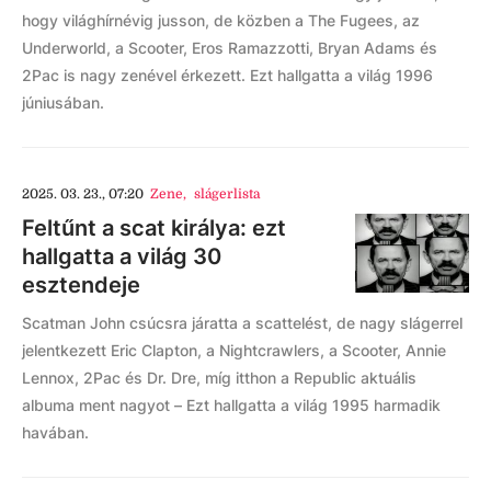
hogy világhírnévig jusson, de közben a The Fugees, az
Underworld, a Scooter, Eros Ramazzotti, Bryan Adams és
2Pac is nagy zenével érkezett. Ezt hallgatta a világ 1996
júniusában.
2025. 03. 23., 07:20
Zene
,
slágerlista
Feltűnt a scat királya: ezt
hallgatta a világ 30
esztendeje
Scatman John csúcsra járatta a scattelést, de nagy slágerrel
jelentkezett Eric Clapton, a Nightcrawlers, a Scooter, Annie
Lennox, 2Pac és Dr. Dre, míg itthon a Republic aktuális
albuma ment nagyot – Ezt hallgatta a világ 1995 harmadik
havában.