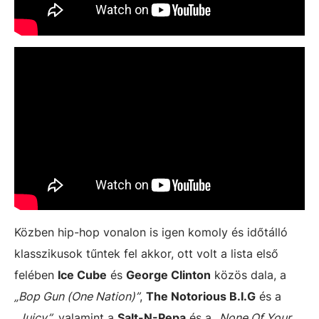
Közben hip-hop vonalon is igen komoly és időtálló
klasszikusok tűntek fel akkor, ott volt a lista első
felében
Ice Cube
és
George Clinton
közös dala, a
„Bop Gun (One Nation)”
,
The Notorious B.I.G
és a
„Juicy”
, valamint a
Salt-N-Pepa
és a
„None Of Your