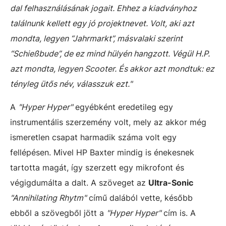
dal felhasználásának jogait. Ehhez a kiadványhoz
találnunk kellett egy jó projektnevet. Volt, aki azt
mondta, legyen “Jahrmarkt”, másvalaki szerint
“Schießbude”, de ez mind hülyén hangzott. Végül H.P.
azt mondta, legyen Scooter. És akkor azt mondtuk: ez
tényleg ütős név, válasszuk ezt."
A
"Hyper Hyper"
egyébként eredetileg egy
instrumentális szerzemény volt, mely az akkor még
ismeretlen csapat harmadik száma volt egy
fellépésen. Mivel HP Baxter mindig is énekesnek
tartotta magát, így szerzett egy mikrofont és
végigdumálta a dalt. A szöveget az
Ultra-Sonic
"Annihilating Rhytm"
című dalából vette, később
ebből a szövegből jött a
"Hyper Hyper"
cím is. A