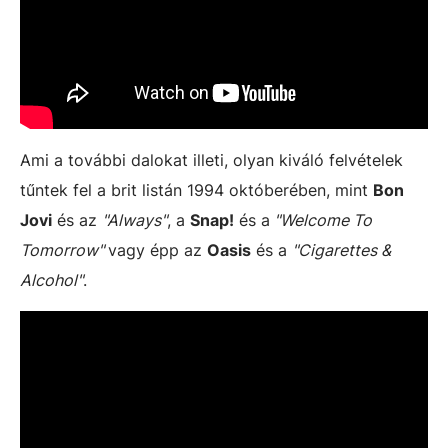
Ami a további dalokat illeti, olyan kiváló felvételek
tűntek fel a brit listán 1994 októberében, mint
Bon
Jovi
és az
"Always"
, a
Snap!
és a
"Welcome To
Tomorrow"
vagy épp az
Oasis
és a
"Cigarettes &
Alcohol"
.