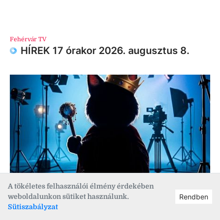
Fehérvár TV
HÍREK 17 órakor 2026. augusztus 8.
A tökéletes felhasználói élmény érdekében
Multimédia
,
Fehérvár Médiacentrum
weboldalunkon sütiket használunk.
Rendben
Hamarosan itt a Királyi Napok, mi pedig
Sütiszabályzat
egy igazán király dologgal készülünk