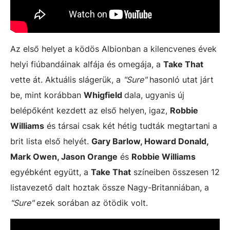
Az első helyet a ködös Albionban a kilencvenes évek
helyi fiúbandáinak alfája és omegája, a
Take That
vette át. Aktuális slágerük, a
"Sure"
hasonló utat járt
be, mint korábban
Whigfield
dala, ugyanis új
belépőként kezdett az első helyen, igaz,
Robbie
Williams
és társai csak két hétig tudták megtartani a
brit lista első helyét.
Gary Barlow, Howard Donald,
Mark Owen, Jason Orange
és
Robbie Williams
egyébként együtt, a
Take That
színeiben összesen 12
listavezető dalt hoztak össze Nagy-Britanniában, a
"Sure"
ezek sorában az ötödik volt.