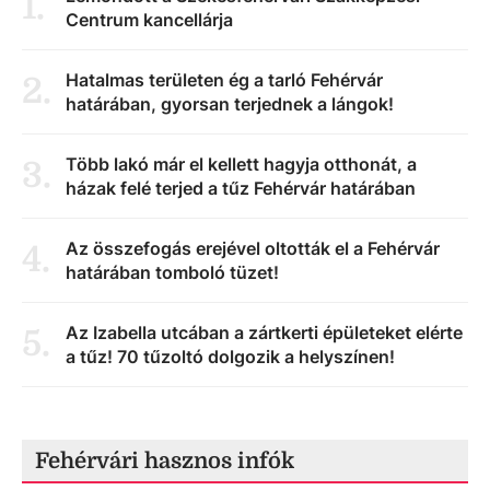
1
.
Centrum kancellárja
Hatalmas területen ég a tarló Fehérvár
2
.
határában, gyorsan terjednek a lángok!
Több lakó már el kellett hagyja otthonát, a
3
.
házak felé terjed a tűz Fehérvár határában
Az összefogás erejével oltották el a Fehérvár
4
.
határában tomboló tüzet!
Az Izabella utcában a zártkerti épületeket elérte
5
.
a tűz! 70 tűzoltó dolgozik a helyszínen!
Fehérvári hasznos infók