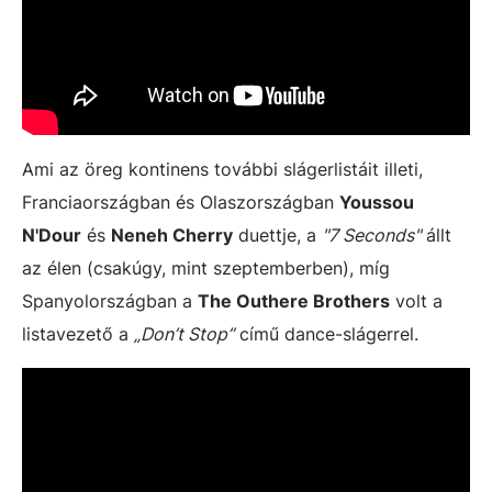
Ami az öreg kontinens további slágerlistáit illeti,
Franciaországban és Olaszországban
Youssou
N'Dour
és
Neneh Cherry
duettje, a
"7 Seconds"
állt
az élen (csakúgy, mint szeptemberben), míg
Spanyolországban a
The Outhere Brothers
volt a
listavezető a
„Don’t Stop”
című dance-slágerrel.