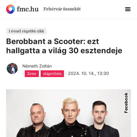
fmc.hu
Fehérvár összeköt
1 évnél régebbi cikk
Berobbant a Scooter: ezt
hallgatta a világ 30 esztendeje
Németh Zoltán
·
·
2024. 10. 14., 13:30
Zene
slágerlista
Facebook