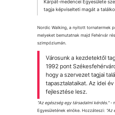
Kárpát-medencei Egyesülete szer
tagja képviselteti magát a találk
Nordic Walking, a nyitott tornatermek 
melyeket bemutatnak majd Fehérvár rés
szimpóziumán.
Városunk a kezdetektől tag
1992 pont Székesfehérváron
hogy a szervezet tagjai ta
tapasztalataikat. Az idei é
fejlesztése lesz.
"Az egészség egy társadalmi kérdés." -
m
Egyesületének elnöke. Hozzáteszi:
"Az 