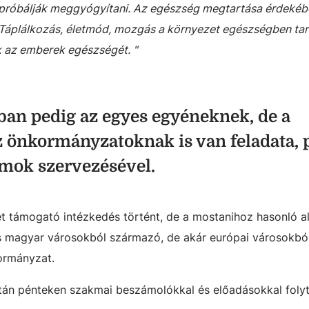
próbálják meggyógyítani. Az egészség megtartása érdekéb
Táplálkozás, életmód, mozgás a környezet egészségben tar
 az emberek egészségét. "
ban pedig az egyes egyéneknek, de a
 önkormányzatoknak is van feladata, 
amok szervezésével.
 támogató intézkedés történt, de a mostanihoz hasonló a
ás magyar városokból származó, de akár európai városokbó
kormányzat.
tán pénteken szakmai beszámolókkal és előadásokkal foly