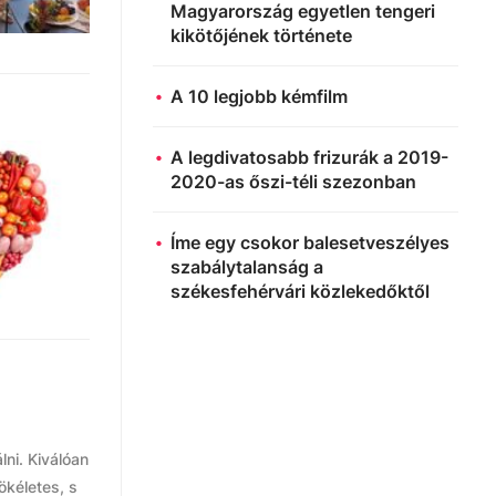
Magyarország egyetlen tengeri
kikötőjének története
A 10 legjobb kémfilm
A legdivatosabb frizurák a 2019-
2020-as őszi-téli szezonban
Íme egy csokor balesetveszélyes
szabálytalanság a
székesfehérvári közlekedőktől
ni. Kiválóan
ökéletes, s