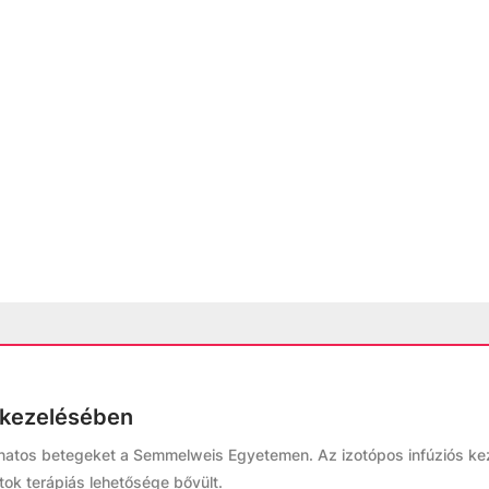
k kezelésében
ganatos betegeket a Semmelweis Egyetemen. Az izotópos infúziós ke
ok terápiás lehetősége bővült.