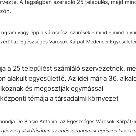
vezte. A tagságban szereplő 25 település, majd min
ozón.
program vagy épp a városrészi szűrések – mind – mind olya
zéről az Egészséges Városok Kárpát Medencei Egyesületén
ja a 25 települést számláló szervezetnek, me
 alakult egyesületté. Az idei már a 36. alkal
lálkoznak és megosztják egymással
v központi témája a társadalmi környezet
ondja De Blasio Antonio, az Egészséges Városok Kárpát-
egészség alakításában az egészségügynek egészen kicsi a 