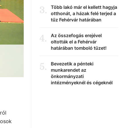
Több lakó már el kellett hagyja
3
.
otthonát, a házak felé terjed a
tűz Fehérvár határában
Az összefogás erejével
4
.
oltották el a Fehérvár
határában tomboló tüzet!
Bevezetik a pénteki
5
.
munkarendet az
önkormányzati
intézményeknél és cégeknél
ról
rosok