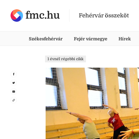
fmc.hu
Fehérvár összeköt
Székesfehérvár
Fejér vármegye
Hírek
1 évnél régebbi cikk