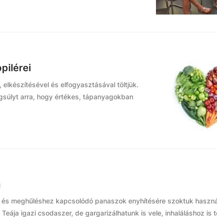
pilérei
 elkészítésével és elfogyasztásával töltjük.
gsúlyt arra, hogy értékes, tápanyagokban
a
gúti és meghűléshez kapcsolódó panaszok enyhítésére szoktuk használ
Teája igazi csodaszer, de gargarizálhatunk is vele, inhaláláshoz is t