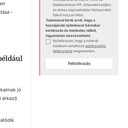
en
Médiacentrum Kft. hírlevelet küldjön,
és ehhez kapcsolódóan felhasználói
tása -
fiókot hozzon létre.
Tudomásul bírok arról, hogy a
hozzájáruló nyilatkozat bármikor
korlátozás és indokolás nélkül,
ingyenesen visszavonható.
Nyilatkozom, hogy a hírlevél
✓
küldésre vonatkozó
adatkezelési
tájékoztatót
megismertem.
például
Feliratkozás
lkalmak jó
l érkező
tatódik