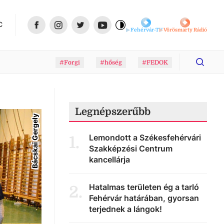
C
Fehérvár-TV
Vörösmarty Rádió
#Forgi
#hőség
#FEDOK
Legnépszerűbb
Bácskai Gergely
Lemondott a Székesfehérvári
1
.
Szakképzési Centrum
kancellárja
Hatalmas területen ég a tarló
2
.
Fehérvár határában, gyorsan
terjednek a lángok!