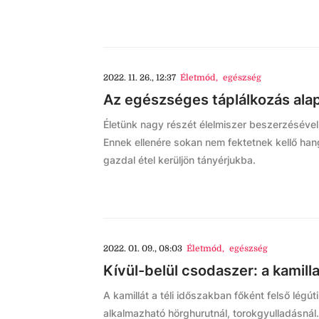
2022. 11. 26., 12:37
Életmód
,
egészség
Az egészséges táplálkozás alap
Életünk nagy részét élelmiszer beszerzésével,
Ennek ellenére sokan nem fektetnek kellő han
gazdal étel kerüljön tányérjukba.
2022. 01. 09., 08:03
Életmód
,
egészség
Kívül-belül csodaszer: a kamill
A kamillát a téli időszakban főként felső lé
alkalmazható hörghurutnál, torokgyulladásnál. 