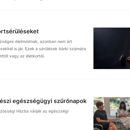
rtsérüléseket
szséges életmódnak, azonban nem árt
sekkel is jár. Ezek a sérülések bárki számára
ttől vagy az életkortól.
srészi egészségügyi szűrőnapok
özösségi Házba várják az egészségi