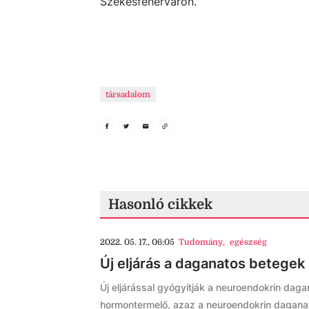
Székesfehérváron.
társadalom
Hasonló cikkek
2022. 05. 17., 06:05
Tudomány
,
egészség
Új eljárás a daganatos betege
Új eljárással gyógyítják a neuroendokrin da
hormontermelő, azaz a neuroendokrin daganat