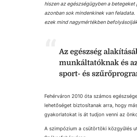
hiszen az egészségügyben a betegeket 
azonban sok mindenkinek van feladata. 
ezek mind nagymértékben befolyásolják
Az egészség alakításá
munkáltatóknak és az
sport- és szűrőprogr
Fehérváron 2010 óta számos egészséget
lehetőséget biztosítanak arra, hogy m
gyakorlatokat is át tudjon venni az ön
A szimpózium a csütörtöki közgyűlés u