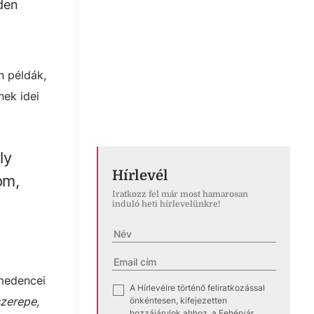
den
n példák,
ek idei
ly
Hírlevél
om,
Iratkozz fel már most hamarosan
induló heti hírlevelünkre!
medencei
A Hírlevélre történő feliratkozással
✓
szerepe,
önkéntesen, kifejezetten
hozzájárulok ahhoz, a Fehérvár