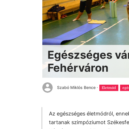
Egészséges vár
Fehérváron
Szabó Miklós Bence
·
Életmód
egé
Az egészséges életmódról, ennek
tartanak szimpóziumot Székesfe