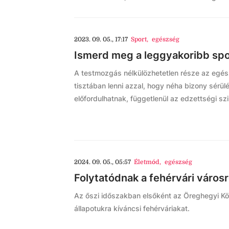
2023. 09. 05., 17:17
Sport
,
egészség
Ismerd meg a leggyakoribb spo
A testmozgás nélkülözhetetlen része az egé
tisztában lenni azzal, hogy néha bizony sérülé
előfordulhatnak, függetlenül az edzettségi szin
2024. 09. 05., 05:57
Életmód
,
egészség
Folytatódnak a fehérvári váro
Az őszi időszakban elsőként az Öreghegyi K
állapotukra kíváncsi fehérváriakat.