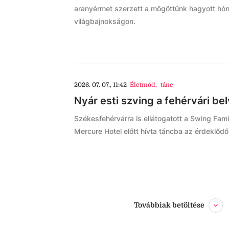
aranyérmet szerzett a mögöttünk hagyott hóna
világbajnokságon.
2026. 07. 07., 11:42
Életmód
,
tánc
Nyár esti szving a fehérvári be
Székesfehérvárra is ellátogatott a Swing Fam
Mercure Hotel előtt hívta táncba az érdeklődő
Továbbiak betöltése