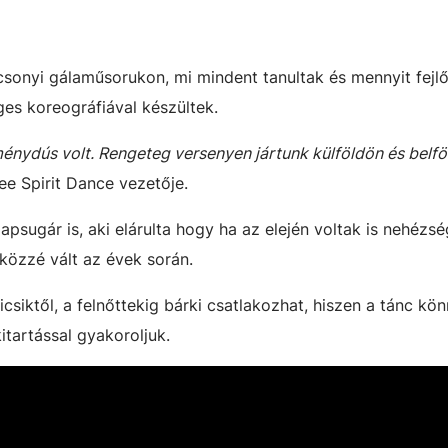
ácsonyi gálaműsorukon, mi mindent tanultak és mennyit fejl
es koreográfiával készültek.
nydús volt. Rengeteg versenyen jártunk külföldön és belf
ee Spirit Dance vezetője.
apsugár is, aki elárulta hogy ha az elején voltak is nehézsé
közzé vált az évek során.
kicsiktől, a felnőttekig bárki csatlakozhat, hiszen a tánc kö
itartással gyakoroljuk.