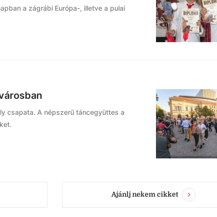
pban a zágrábi Európa-, illetve a pulai
lvárosban
ily csapata. A népszerű táncegyüttes a
ket.
Ajánlj nekem cikket