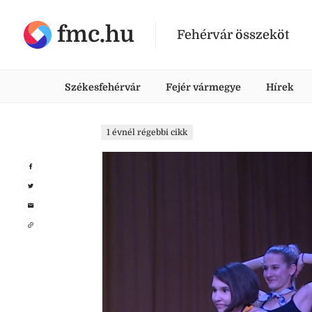
fmc.hu
Fehérvár összeköt
Székesfehérvár
Fejér vármegye
Hírek
1 évnél régebbi cikk