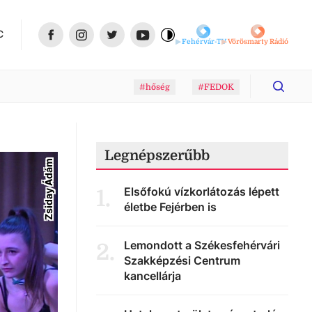
C
Fehérvár-TV
Vörösmarty Rádió
#hőség
#FEDOK
Legnépszerűbb
Zsiday Ádám
Elsőfokú vízkorlátozás lépett
1
.
életbe Fejérben is
Lemondott a Székesfehérvári
2
.
Szakképzési Centrum
kancellárja