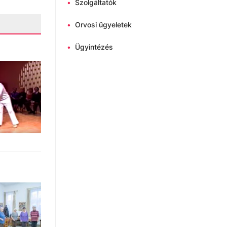
•
Szolgáltatók
•
Orvosi ügyeletek
•
Ügyintézés