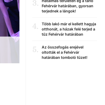
Hatalmas területen ég a tarló
3
.
Fehérvár határában, gyorsan
terjednek a lángok!
Több lakó már el kellett hagyja
4
.
otthonát, a házak felé terjed a
tűz Fehérvár határában
Az összefogás erejével
5
.
oltották el a Fehérvár
határában tomboló tüzet!