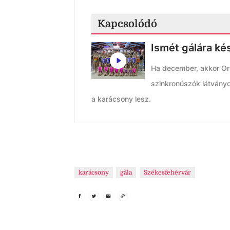
Kapcsolódó
Ismét gálára ké
Ha december, akkor Or
szinkronúszók látvány
a karácsony lesz.
karácsony
gála
Székesfehérvár