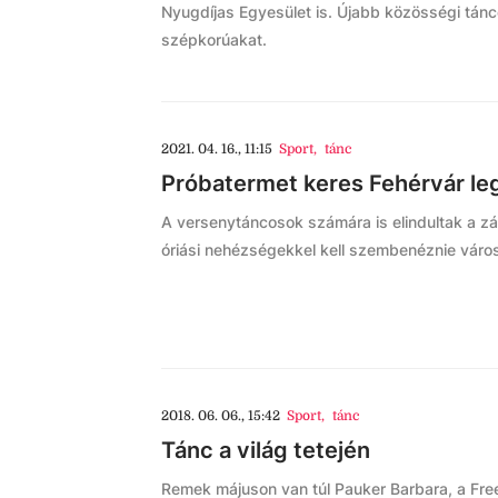
Nyugdíjas Egyesület is. Újabb közösségi tánc
szépkorúakat.
2021. 04. 16., 11:15
Sport
,
tánc
Próbatermet keres Fehérvár le
A versenytáncosok számára is elindultak a z
óriási nehézségekkel kell szembenéznie vár
2018. 06. 06., 15:42
Sport
,
tánc
Tánc a világ tetején
Remek májuson van túl Pauker Barbara, a Free 