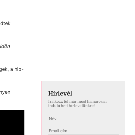
ődtek
öldön
gek, a hip-
nnyen
Hírlevél
Iratkozz fel már most hamarosan
induló heti hírlevelünkre!