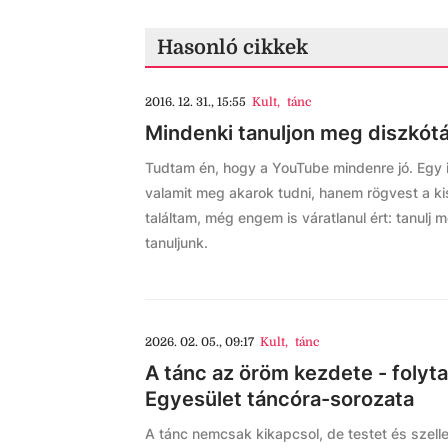
Hasonló cikkek
2016. 12. 31., 15:55
Kult
,
tánc
Mindenki tanuljon meg diszkótá
Tudtam én, hogy a YouTube mindenre jó. Egy 
valamit meg akarok tudni, hanem rögvest a ki
találtam, még engem is váratlanul ért: tanulj 
tanuljunk.
2026. 02. 05., 09:17
Kult
,
tánc
A tánc az öröm kezdete - folyt
Egyesület táncóra-sorozata
A tánc nemcsak kikapcsol, de testet és szellem