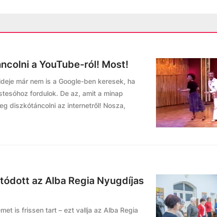
ncolni a YouTube-ról! Most!
ideje már nem is a Google-ben keresek, ha
stesóhoz fordulok. De az, amit a minap
meg diszkótáncolni az internetről! Nosza,
atódott az Alba Regia Nyugdíjas
et is frissen tart – ezt vallja az Alba Regia