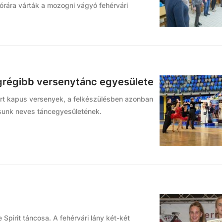
órára várták a mozogni vágyó fehérvári
grégibb versenytánc egyesülete
árt kapus versenyek, a felkészülésben azonban
osunk neves táncegyesületének.
Spirit táncosa. A fehérvári lány két-két