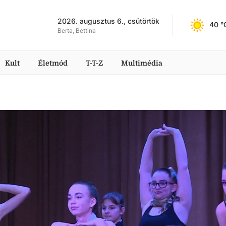
2026. augusztus 6., csütörtök
40
 °
Berta, Bettina
Kult
Életmód
T-T-Z
Multimédia