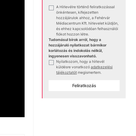
A Hírlevélre történő feliratkozással
✓
önkéntesen, kifejezetten
hozzájárulok ahhoz, a Fehérvár
Médiacentrum Kft. hírlevelet küldjön,
és ehhez kapcsolódóan felhasználói
fiókot hozzon létre.
Tudomásul bírok arról, hogy a
hozzájáruló nyilatkozat bármikor
korlátozás és indokolás nélkül,
ingyenesen visszavonható.
Nyilatkozom, hogy a hírlevél
✓
küldésre vonatkozó
adatkezelési
tájékoztatót
megismertem.
Feliratkozás