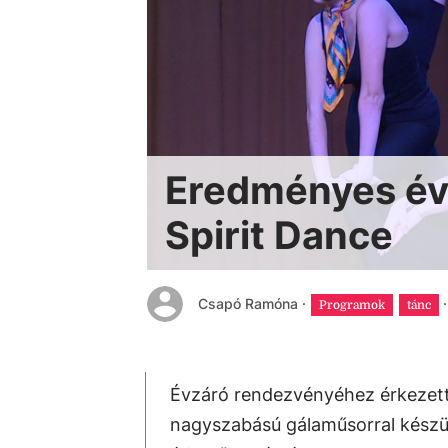
Eredményes éve
Spirit Dance
Csapó Ramóna
·
·
Programok
tánc
Évzáró rendezvényéhez érkezett 
nagyszabású gálaműsorral készül