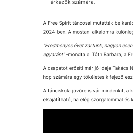
érkezők számára.
A Free Spirit táncosai mutatták be kar
2024-ben. A mostani alkalomra különleg
"Eredményes évet zártunk, nagyon esemé
egyaránt"
-mondta el Tóth Barbara, a Fr
A csapatot erősíti már jó ideje Takács N
hop számára egy tökéletes kifejező esz
A tánciskola jövőre is vár mindenkit, a 
elsajátítható, ha elég szorgalommal és k