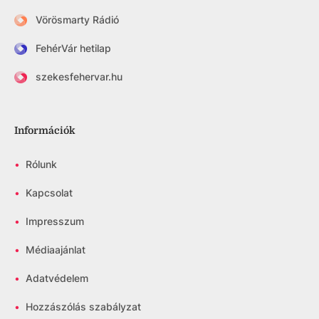
Vörösmarty Rádió
FehérVár hetilap
szekesfehervar.hu
Információk
•
Rólunk
•
Kapcsolat
•
Impresszum
•
Médiaajánlat
•
Adatvédelem
•
Hozzászólás szabályzat