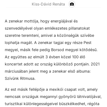
Kiss-Dávid Renáta
A zenekar mottója, hogy energiájával és
szenvedélyével olyan emlékezetes pillanatokat
szeretne teremteni, amivel a közönségük szívébe
lophatja magát. A zenekar tagjai egy része Pest
megyei, másik fele pedig Borsod megyei kötődésű.
Az együttes az elmúlt 3 évben közel 100 élő
koncertet adott az ország különböző pontjain. 2021
márciusában jelent meg a zenekar első albuma:
Szívünk Ritmusa.
Az est másik fellépője a mexikói csapat volt, amely
nemcsak országuk megannyi gyönyörű látnivalójával,
turisztikai különlegességeivel büszkélkedhet, régóta