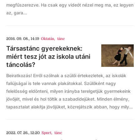
megfűszerezve. Ha csak egy videót nézel meg ma, ez legyen
az, gara...
2016. 09. 08., 14:19
Oktatás
,
tánc
Társastánc gyerekeknek:
miért tesz jót az iskola utáni
táncolás?
Beiratkozás! Erről szólnak a szülői értekezletek, az iskolák
faliújságai is tele vannak plakátokkal. Szülőként nagy
felelősség eldönteni, milyen irányba terelgetjük gyermekeink
jövőjét, mivel és hol töltik a szabadidejüket. Minden élmény,
tapasztalat alakítja jövőjüket, közrejátszik abban, hogy mily...
2022. 07. 26., 12:20
Sport
,
tánc