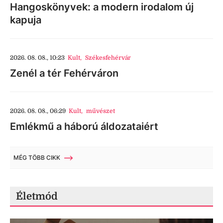
Hangoskönyvek: a modern irodalom új
kapuja
2026. 08. 08., 10:23
Kult
,
Székesfehérvár
Zenél a tér Fehérváron
2026. 08. 08., 06:29
Kult
,
művészet
Emlékmű a háború áldozataiért
MÉG TÖBB CIKK
Életmód