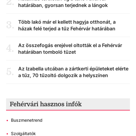
2
.
határában, gyorsan terjednek a lángok
Több lakó már el kellett hagyja otthonát, a
3
.
házak felé terjed a tűz Fehérvár határában
Az összefogás erejével oltották el a Fehérvár
4
.
határában tomboló tüzet
Az Izabella utcában a zártkerti épületeket elérte
5
.
a tűz, 70 tűzoltó dolgozik a helyszínen
Fehérvári hasznos infók
•
Buszmenetrend
•
Szolgáltatók