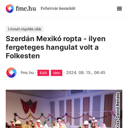
fmc.hu
Fehérvár összeköt
1 évnél régebbi cikk
Szerdán Mexikó ropta - ilyen
fergeteges hangulat volt a
Folkesten
fmc.hu
·
·
2024. 08. 15., 06:45
Kult
tánc
Kiss-Dávid Renáta