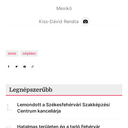
Mexikó
Kiss-Dávid Renáta
zene
néptánc
Legnépszerűbb
Lemondott a Székesfehérvári Szakképzési
1
.
Centrum kancellárja
Hatalmas területen ég a tarló Fehérvár