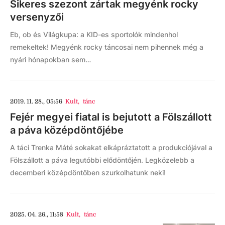
Sikeres szezont zártak megyénk rocky
versenyzői
Eb, ob és Világkupa: a KID-es sportolók mindenhol
remekeltek! Megyénk rocky táncosai nem pihennek még a
nyári hónapokban sem…
2019. 11. 28., 05:56
Kult
,
tánc
Fejér megyei fiatal is bejutott a Fölszállott
a páva középdöntőjébe
A táci Trenka Máté sokakat elkápráztatott a produkciójával a
Fölszállott a páva legutóbbi elődöntőjén. Legközelebb a
decemberi középdöntőben szurkolhatunk neki!
2025. 04. 26., 11:58
Kult
,
tánc