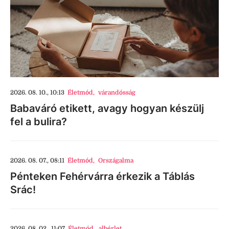
2026. 08. 10., 10:13
Életmód
,
várandósság
Babaváró etikett, avagy hogyan készülj
fel a bulira?
2026. 08. 07., 08:11
Életmód
,
Országalma
Pénteken Fehérvárra érkezik a Táblás
Srác!
2026. 08. 02., 11:07
Életmód
,
albérlet