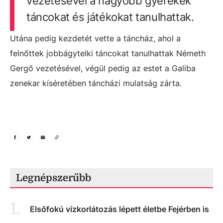
vezetésével a nagyobb gyerekek
táncokat és játékokat tanulhattak.
Utána pedig kezdetét vette a táncház, ahol a
felnőttek jobbágytelki táncokat tanulhattak Németh
Gergő vezetésével, végül pedig az estet a Galiba
zenekar kíséretében táncházi mulatság zárta.
Legnépszerűbb
1
.
Elsőfokú vízkorlátozás lépett életbe Fejérben is