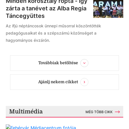
Minden korosztály ropta - így
zárta a tanévet az Alba Regia
Táncegyüttes
Az ifjú néptáncosok ünnepi műsorral köszöntötték
pedagógusaikat és a szépszámú közönséget a
hagyományos évzárón.
Továbbiak betöltése
Ajánlj nekem cikket
Multimédia
MÉG TÖBB CIKK