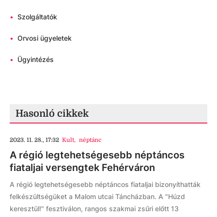
•
Szolgáltatók
•
Orvosi ügyeletek
•
Ügyintézés
Hasonló cikkek
2023. 11. 28., 17:32
Kult
,
néptánc
A régió legtehetségesebb néptáncos
fiataljai versengtek Fehérváron
A régió legtehetségesebb néptáncos fiataljai bizonyíthatták
felkészültségüket a Malom utcai Táncházban. A "Húzd
keresztül!" fesztiválon, rangos szakmai zsűri előtt 13