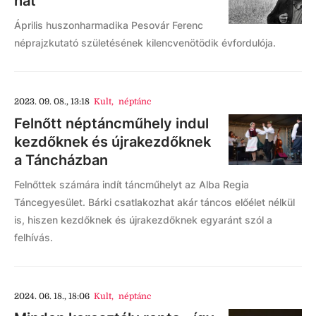
hat
Április huszonharmadika Pesovár Ferenc
néprajzkutató születésének kilencvenötödik évfordulója.
2023. 09. 08., 13:18
Kult
,
néptánc
Felnőtt néptáncműhely indul
kezdőknek és újrakezdőknek
a Táncházban
Felnőttek számára indít táncműhelyt az Alba Regia
Táncegyesület. Bárki csatlakozhat akár táncos előélet nélkül
is, hiszen kezdőknek és újrakezdőknek egyaránt szól a
felhívás.
2024. 06. 18., 18:06
Kult
,
néptánc