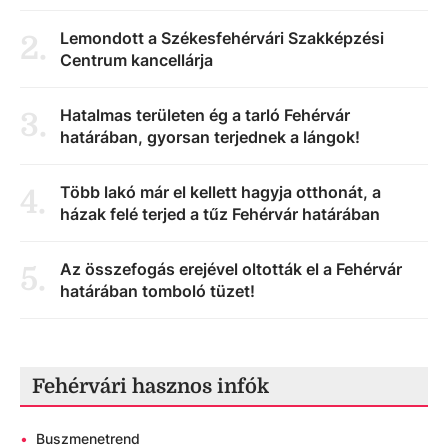
Lemondott a Székesfehérvári Szakképzési
2
.
Centrum kancellárja
Hatalmas területen ég a tarló Fehérvár
3
.
határában, gyorsan terjednek a lángok!
Több lakó már el kellett hagyja otthonát, a
4
.
házak felé terjed a tűz Fehérvár határában
Az összefogás erejével oltották el a Fehérvár
5
.
határában tomboló tüzet!
Fehérvári hasznos infók
•
Buszmenetrend