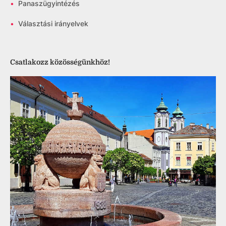
•
Panaszügyintézés
•
Választási irányelvek
Csatlakozz közösségünkhöz!