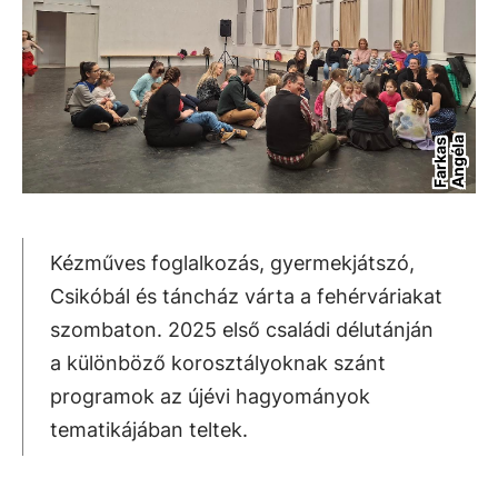
a
F
a
r
k
a
s
A
n
g
é
l
Kézműves foglalkozás, gyermekjátszó,
Csikóbál és táncház várta a fehérváriakat
szombaton. 2025 első családi délutánján
a különböző korosztályoknak szánt
programok az újévi hagyományok
tematikájában teltek.