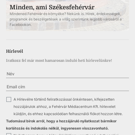
Minden, ami Székesfehérvár
Mindened Fehérvár és környéke? Nekünk is. Hírek, érdekességek,
programok és beszélgetések a világ szerintünk legjobb városáról a
Facebookon.
Hírlevél
Iratkozz fel már most hamarosan induló heti hírlevelünkre!
✓
A Hírlevélre történő feliratkozással önkéntesen, kifejezetten
hozzájárulok ahhoz, a Fehérvár Médiacentrum Kft. hírlevelet
küldjön, és ehhez kapcsolódóan felhasználói fiókot hozzon létre.
Tudomásul bírok arról, hogy a hozzájáruló nyilatkozat bármikor
korlátozás és indokolás nélkül, ingyenesen visszavonható.