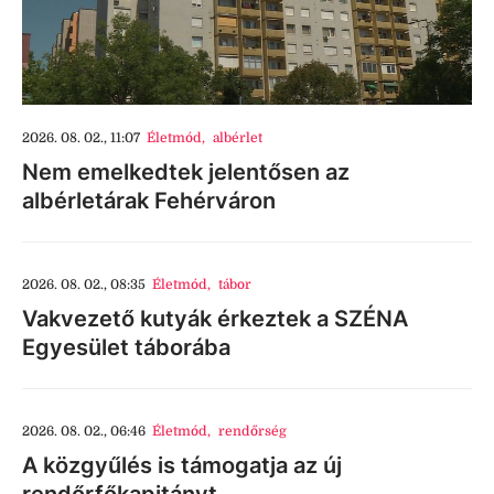
2026. 08. 02., 11:07
Életmód
,
albérlet
Nem emelkedtek jelentősen az
albérletárak Fehérváron
2026. 08. 02., 08:35
Életmód
,
tábor
Vakvezető kutyák érkeztek a SZÉNA
Egyesület táborába
2026. 08. 02., 06:46
Életmód
,
rendőrség
A közgyűlés is támogatja az új