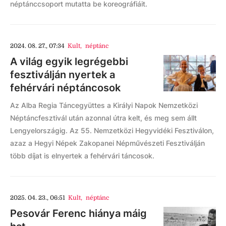
néptánccsoport mutatta be koreográfiáit.
2024. 08. 27., 07:34
Kult
,
néptánc
A világ egyik legrégebbi
fesztiválján nyertek a
fehérvári néptáncosok
Az Alba Regia Táncegyüttes a Királyi Napok Nemzetközi
Néptáncfesztivál után azonnal útra kelt, és meg sem állt
Lengyelországig. Az 55. Nemzetközi Hegyvidéki Fesztiválon,
azaz a Hegyi Népek Zakopanei Népművészeti Fesztiválján
több díjat is elnyertek a fehérvári táncosok.
2025. 04. 23., 06:51
Kult
,
néptánc
Pesovár Ferenc hiánya máig