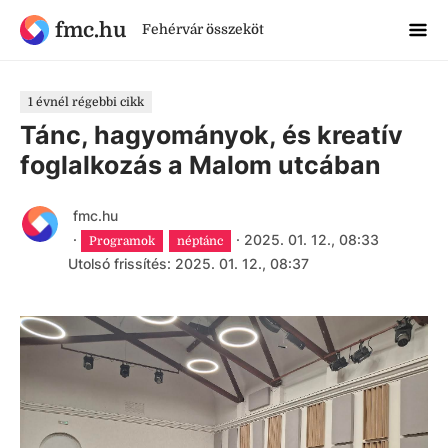
fmc.hu
Fehérvár összeköt
1 évnél régebbi cikk
Tánc, hagyományok, és kreatív
foglalkozás a Malom utcában
fmc.hu
·
·
2025. 01. 12., 08:33
Programok
néptánc
Utolsó frissítés: 2025. 01. 12., 08:37