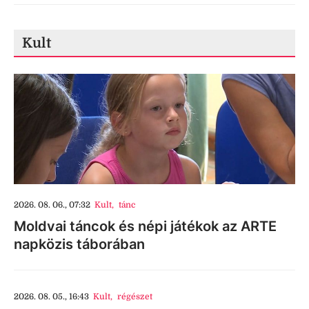
Kult
2026. 08. 06., 07:32
Kult
,
tánc
Moldvai táncok és népi játékok az ARTE
napközis táborában
2026. 08. 05., 16:43
Kult
,
régészet