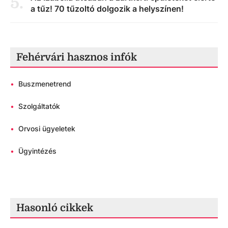
5
.
a tűz! 70 tűzoltó dolgozik a helyszínen!
Fehérvári hasznos infók
•
Buszmenetrend
•
Szolgáltatók
•
Orvosi ügyeletek
•
Ügyintézés
Hasonló cikkek