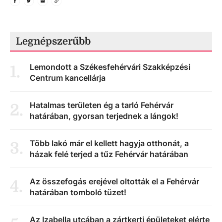
Legnépszerűbb
Lemondott a Székesfehérvári Szakképzési
1
.
Centrum kancellárja
Hatalmas területen ég a tarló Fehérvár
2
.
határában, gyorsan terjednek a lángok!
Több lakó már el kellett hagyja otthonát, a
3
.
házak felé terjed a tűz Fehérvár határában
Az összefogás erejével oltották el a Fehérvár
4
.
határában tomboló tüzet!
Az Izabella utcában a zártkerti épületeket elérte