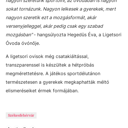
nagyon szeretünk sportolni, az óvodában is nagyon
sokat tornázunk. Nagyon lelkesek a gyerekek, mert
nagyon szeretik ezt a mozgásformát, akár
versenyjelleggel, akár pedig csak egy szabad
mozgásban"
- hangsúlyozta Hegedüs Éva, a Ligetsori
Óvoda óvónője.
A ligetsori ovisok még csatakiáltással,
transzparenssel is készültek a hétpróbás
megmérettetésre. A játékos sportdélutánon
természetesen a gyerekek megkaphatták méltó
elismeréseiket érmek formájában.
Székesfehérvár