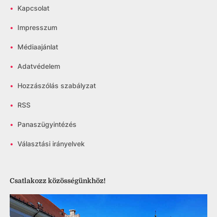
•
Kapcsolat
•
Impresszum
•
Médiaajánlat
•
Adatvédelem
•
Hozzászólás szabályzat
•
RSS
•
Panaszügyintézés
•
Választási irányelvek
Csatlakozz közösségünkhöz!