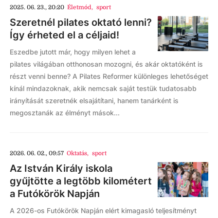
2025. 06. 23., 20:20
Életmód
,
sport
Szeretnél pilates oktató lenni?
Így érheted el a céljaid!
Eszedbe jutott már, hogy milyen lehet a
pilates világában otthonosan mozogni, és akár oktatóként is
részt venni benne? A Pilates Reformer különleges lehetőséget
kínál mindazoknak, akik nemcsak saját testük tudatosabb
irányítását szeretnék elsajátítani, hanem tanárként is
megosztanák az élményt mások...
2026. 06. 02., 09:57
Oktatás
,
sport
Az István Király iskola
gyűjtötte a legtöbb kilométert
a Futókörök Napján
A 2026-os Futókörök Napján elért kimagasló teljesítményt