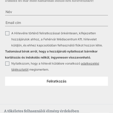
Iratkozz fel már most hamarosan induló heti hírlevelünkre!
✓
A Hírlevélre történő feliratkozással önkéntesen, kifejezetten
hozzájárulok ahhoz, a Fehérvár Médiacentrum Kft. hírlevelet
küldjön, és ehhez kapcsolódóan felhasználói fiókot hozzon létre.
Tudomásul bírok arról, hogy a hozzájáruló nyilatkozat bármikor
korlátozás és indokolás nélkül, ingyenesen visszavonható.
✓
Nyilatkozom, hogy a hírlevél küldésre vonatkozó
adatkezelési
tájékoztatót
megismertem.
Feliratkozás
A tökéletes felhasználói élmény érdekében