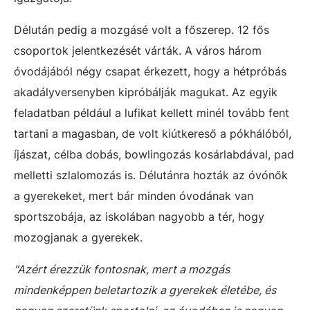
Délután pedig a mozgásé volt a főszerep. 12 fős
csoportok jelentkezését várták. A város három
óvodájából négy csapat érkezett, hogy a hétpróbás
akadályversenyben kipróbálják magukat. Az egyik
feladatban például a lufikat kellett minél tovább fent
tartani a magasban, de volt kiútkereső a pókhálóból,
íjászat, célba dobás, bowlingozás kosárlabdával, pad
melletti szlalomozás is. Délutánra hozták az óvónők
a gyerekeket, mert bár minden óvodának van
sportszobája, az iskolában nagyobb a tér, hogy
mozogjanak a gyerekek.
"Azért érezzük fontosnak, mert a mozgás
mindenképpen beletartozik a gyerekek életébe, és