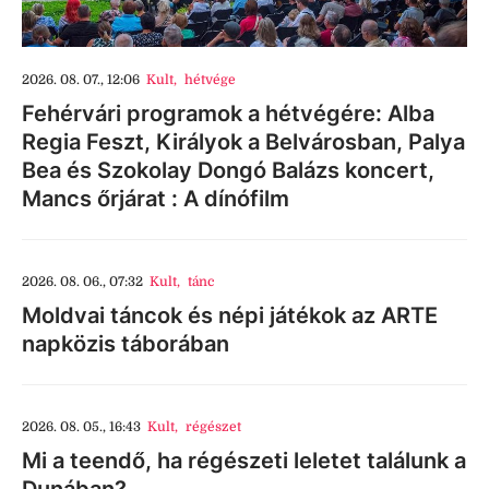
2026. 08. 07., 12:06
Kult
,
hétvége
Fehérvári programok a hétvégére: Alba
Regia Feszt, Királyok a Belvárosban, Palya
Bea és Szokolay Dongó Balázs koncert,
Mancs őrjárat : A dínófilm
2026. 08. 06., 07:32
Kult
,
tánc
Moldvai táncok és népi játékok az ARTE
napközis táborában
2026. 08. 05., 16:43
Kult
,
régészet
Mi a teendő, ha régészeti leletet találunk a
Dunában?