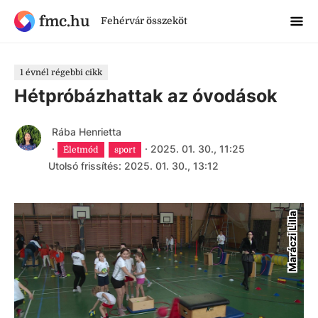
fmc.hu
Fehérvár összeköt
1 évnél régebbi cikk
Hétpróbázhattak az óvodások
Rába Henrietta
·
·
2025. 01. 30., 11:25
Életmód
sport
Utolsó frissítés: 2025. 01. 30., 13:12
Maráczi Lilla