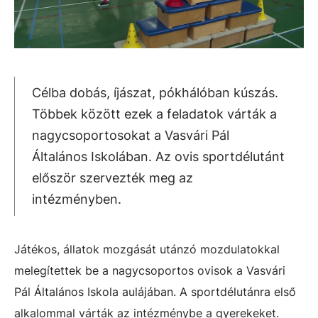
Célba dobás, íjászat, pókhálóban kúszás.
Többek között ezek a feladatok várták a
nagycsoportosokat a Vasvári Pál
Általános Iskolában. Az ovis sportdélutánt
először szervezték meg az
intézményben.
Játékos, állatok mozgását utánzó mozdulatokkal
melegítettek be a nagycsoportos ovisok a Vasvári
Pál Általános Iskola aulájában. A sportdélutánra első
alkalommal várták az intézménybe a gyerekeket.