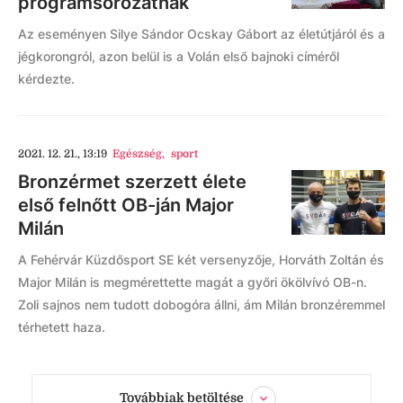
programsorozatnak
Az eseményen Silye Sándor Ocskay Gábort az életútjáról és a
jégkorongról, azon belül is a Volán első bajnoki címéről
kérdezte.
2021. 12. 21., 13:19
Egészség
,
sport
Bronzérmet szerzett élete
első felnőtt OB-ján Major
Milán
A Fehérvár Küzdősport SE két versenyzője, Horváth Zoltán és
Major Milán is megmérettette magát a győri ökölvívó OB-n.
Zoli sajnos nem tudott dobogóra állni, ám Milán bronzéremmel
térhetett haza.
Továbbiak betöltése