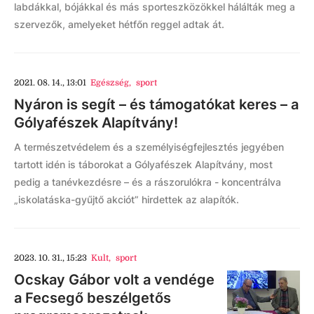
labdákkal, bójákkal és más sporteszközökkel hálálták meg a
szervezők, amelyeket hétfőn reggel adtak át.
2021. 08. 14., 13:01
Egészség
,
sport
Nyáron is segít – és támogatókat keres – a
Gólyafészek Alapítvány!
A természetvédelem és a személyiségfejlesztés jegyében
tartott idén is táborokat a Gólyafészek Alapítvány, most
pedig a tanévkezdésre – és a rászorulókra - koncentrálva
„iskolatáska-gyűjtő akciót” hirdettek az alapítók.
2023. 10. 31., 15:23
Kult
,
sport
Ocskay Gábor volt a vendége
a Fecsegő beszélgetős