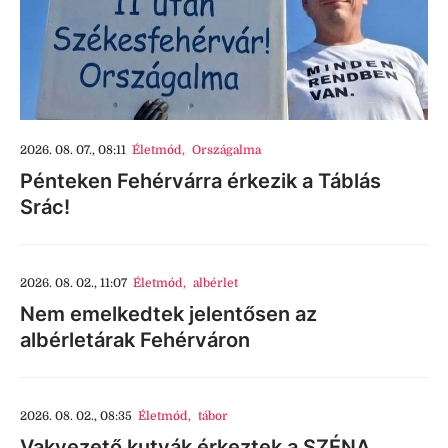
2026. 08. 07., 08:11
Életmód
,
Országalma
Pénteken Fehérvárra érkezik a Táblás
Srác!
2026. 08. 02., 11:07
Életmód
,
albérlet
Nem emelkedtek jelentősen az
albérletárak Fehérváron
2026. 08. 02., 08:35
Életmód
,
tábor
Vakvezető kutyák érkeztek a SZÉNA