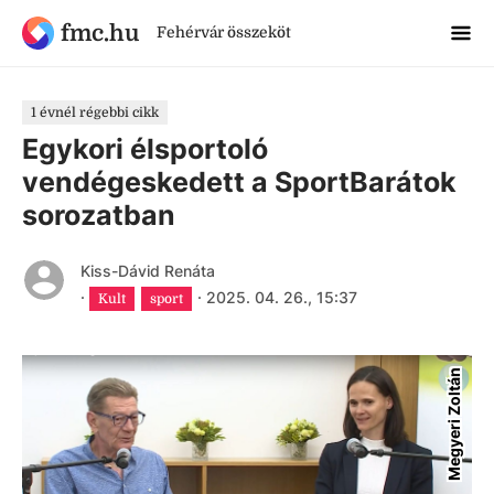
fmc.hu
Fehérvár összeköt
1 évnél régebbi cikk
Egykori élsportoló
vendégeskedett a SportBarátok
sorozatban
Kiss-Dávid Renáta
·
·
2025. 04. 26., 15:37
Kult
sport
Megyeri Zoltán