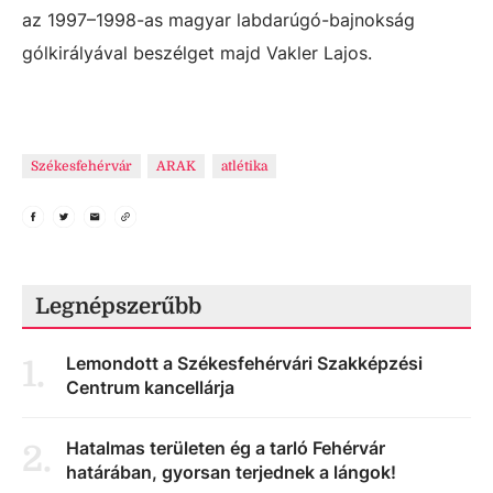
az 1997–1998-as magyar labdarúgó-bajnokság
gólkirályával beszélget majd Vakler Lajos.
Székesfehérvár
ARAK
atlétika
Legnépszerűbb
Lemondott a Székesfehérvári Szakképzési
1
.
Centrum kancellárja
Hatalmas területen ég a tarló Fehérvár
2
.
határában, gyorsan terjednek a lángok!