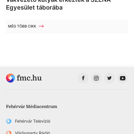
Egyesület táborába
MÉG TÖBB CIKK
fmc.hu
Fehérvár Médiacentrum
Fehérvár Televízió
Vörösmarty Rádió