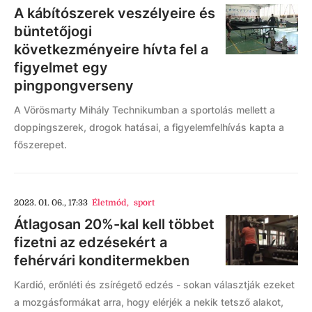
A kábítószerek veszélyeire és
büntetőjogi
következményeire hívta fel a
figyelmet egy
pingpongverseny
A Vörösmarty Mihály Technikumban a sportolás mellett a
doppingszerek, drogok hatásai, a figyelemfelhívás kapta a
főszerepet.
2023. 01. 06., 17:33
Életmód
,
sport
Átlagosan 20%-kal kell többet
fizetni az edzésekért a
fehérvári konditermekben
Kardió, erőnléti és zsírégető edzés - sokan választják ezeket
a mozgásformákat arra, hogy elérjék a nekik tetsző alakot,