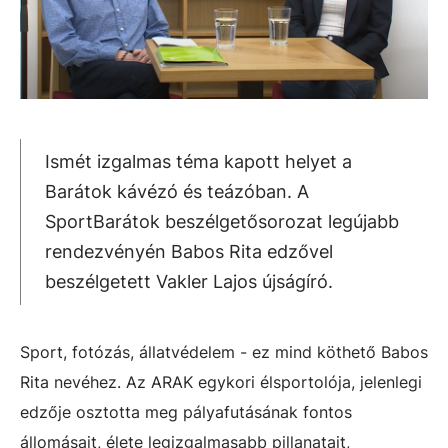
Ismét izgalmas téma kapott helyet a
Barátok kávézó és teázóban. A
SportBarátok beszélgetősorozat legújabb
rendezvényén Babos Rita edzővel
beszélgetett Vakler Lajos újságíró.
Sport, fotózás, állatvédelem - ez mind köthető Babos
Rita nevéhez. Az ARAK egykori élsportolója, jelenlegi
edzője osztotta meg pályafutásának fontos
állomásait, élete legizgalmasabb pillanatait,