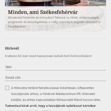
Minden, ami Székesfehérvár
Mindened Fehérvár és környéke? Nekünk is. Hírek, érdekességek,
programok és beszélgetések a világ szerintünk legjobb városáról a
Facebookon.
Hírlevél
Iratkozz fel már most hamarosan induló heti hírlevelünkre!
✓
A Hírlevélre történő feliratkozással önkéntesen, kifejezetten
hozzájárulok ahhoz, a Fehérvár Médiacentrum Kft. hírlevelet
küldjön, és ehhez kapcsolódóan felhasználói fiókot hozzon létre.
Tudomásul bírok arról, hogy a hozzájáruló nyilatkozat bármikor