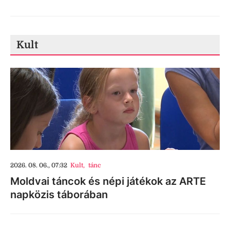
Kult
2026. 08. 06., 07:32
Kult
,
tánc
Moldvai táncok és népi játékok az ARTE
napközis táborában