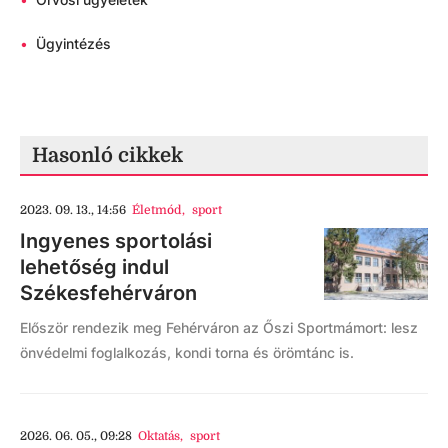
•
Ügyintézés
Hasonló cikkek
2023. 09. 13., 14:56
Életmód
,
sport
Ingyenes sportolási
lehetőség indul
Székesfehérváron
Először rendezik meg Fehérváron az Őszi Sportmámort: lesz
önvédelmi foglalkozás, kondi torna és örömtánc is.
2026. 06. 05., 09:28
Oktatás
,
sport