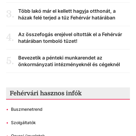
Több lakó már el kellett hagyja otthonát, a
3
.
házak felé terjed a tűz Fehérvár határában
Az összefogás erejével oltották el a Fehérvár
4
.
határában tomboló tüzet!
Bevezetik a pénteki munkarendet az
5
.
önkormányzati intézményeknél és cégeknél
Fehérvári hasznos infók
•
Buszmenetrend
•
Szolgáltatók
•
Orvosi ügyeletek