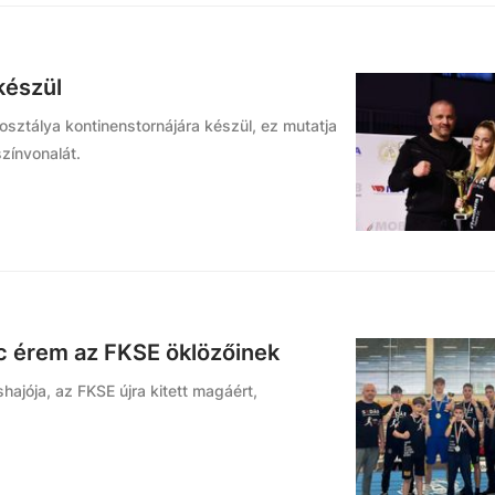
készül
rosztálya kontinenstornájára készül, ez mutatja
zínvonalát.
c érem az FKSE öklözőinek
hajója, az FKSE újra kitett magáért,