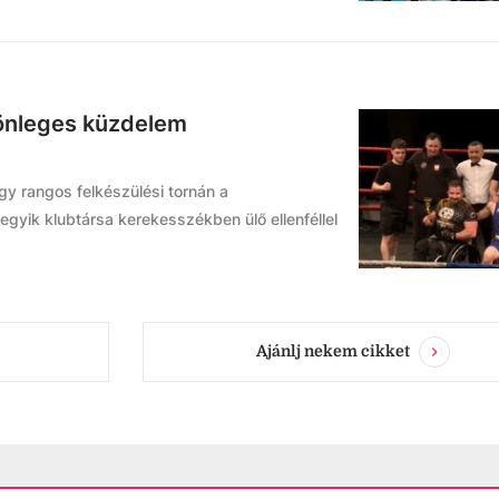
lönleges küzdelem
y rangos felkészülési tornán a
gyik klubtársa kerekesszékben ülő ellenféllel
Ajánlj nekem cikket