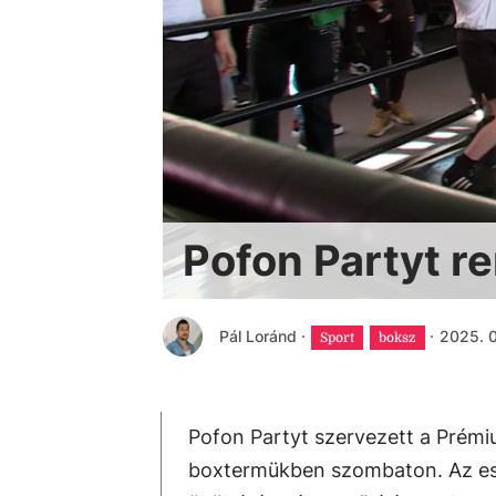
Pofon Partyt r
Pál Loránd
·
·
2025. 0
Sport
boksz
Pofon Partyt szervezett a Prémi
boxtermükben szombaton. Az ese