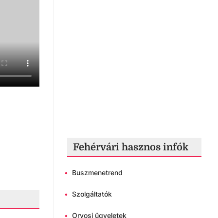
Fehérvári hasznos infók
•
Buszmenetrend
•
Szolgáltatók
•
Orvosi ügyeletek