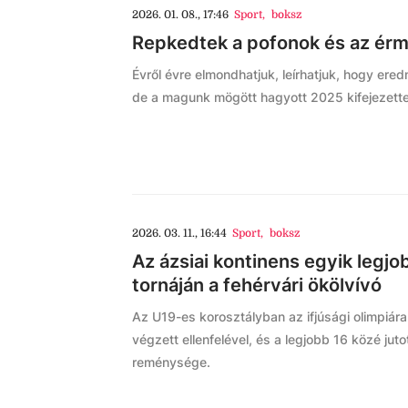
2026. 01. 08., 17:46
Sport
,
boksz
Repkedtek a pofonok és az érm
Évről évre elmondhatjuk, leírhatjuk, hogy ere
de a magunk mögött hagyott 2025 kifejezette
2026. 03. 11., 16:44
Sport
,
boksz
Az ázsiai kontinens egyik legjo
tornáján a fehérvári ökölvívó
Az U19-es korosztályban az ifjúsági olimpiára i
végzett ellenfelével, és a legjobb 16 közé ju
reménysége.