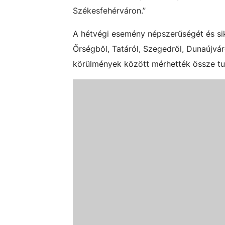
Székesfehérváron.”
A hétvégi esemény né
p
szerűségét és si
Őrségből, Tatáról, Szegedről, Dunaújvár
körülmények között mérhették össze tu