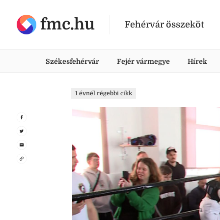
fmc.hu
Fehérvár összeköt
Székesfehérvár
Fejér vármegye
Hírek
1 évnél régebbi cikk