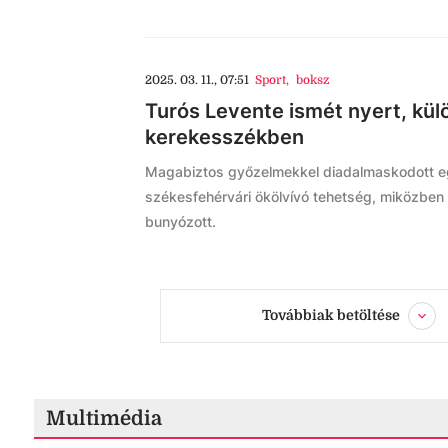
2025. 03. 11., 07:51
Sport
,
boksz
Turós Levente ismét nyert, kü
kerekesszékben
Magabiztos győzelmekkel diadalmaskodott eg
székesfehérvári ökölvívó tehetség, miközben e
bunyózott.
Továbbiak betöltése
Multimédia