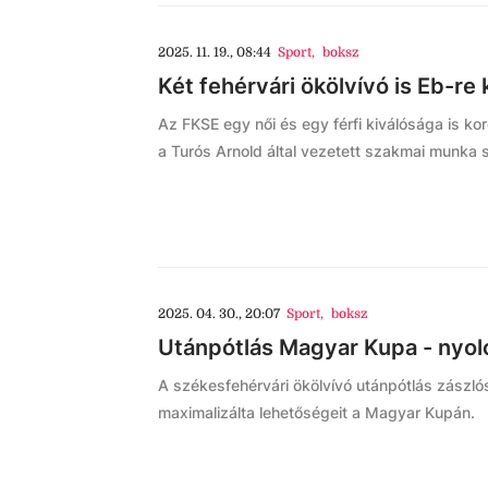
2025. 11. 19., 08:44
Sport
,
boksz
Két fehérvári ökölvívó is Eb-re 
Az FKSE egy női és egy férfi kiválósága is ko
a Turós Arnold által vezetett szakmai munka s
2025. 04. 30., 20:07
Sport
,
boksz
Utánpótlás Magyar Kupa - nyol
A székesfehérvári ökölvívó utánpótlás zászlós
maximalizálta lehetőségeit a Magyar Kupán.