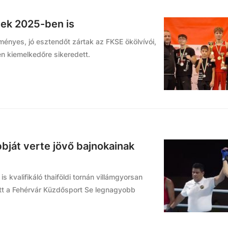
ek 2025-ben is
dményes, jó esztendőt zártak az FKSE ökölvívói,
n kiemelkedőre sikeredett.
bbját verte jövő bajnokainak
s kvalifikáló thaiföldi tornán villámgyorsan
tott a Fehérvár Küzdősport Se legnagyobb