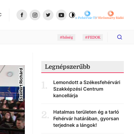
C
Fehérvár-TV
Vörösmarty Rádió
#hőség
#FEDOK
Legnépszerűbb
Szeifert Richárd
Lemondott a Székesfehérvári
1
.
Szakképzési Centrum
kancellárja
Hatalmas területen ég a tarló
2
.
Fehérvár határában, gyorsan
terjednek a lángok!