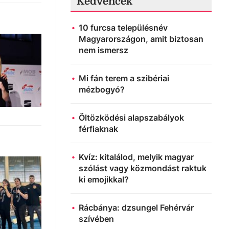
Kedvencek
10 furcsa településnév
Magyarországon, amit biztosan
nem ismersz
Mi fán terem a szibériai
mézbogyó?
Öltözködési alapszabályok
férfiaknak
Kvíz: kitalálod, melyik magyar
szólást vagy közmondást raktuk
ki emojikkal?
Rácbánya: dzsungel Fehérvár
szívében