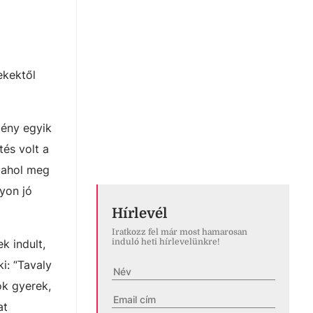
ekektől
mény egyik
tés volt a
, ahol meg
yon jó
Hírlevél
Iratkozz fel már most hamarosan
k indult,
induló heti hírlevelünkre!
i: “Tavaly
ok gyerek,
at