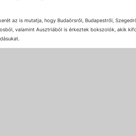
kerét az is mutatja, hogy Budaörsről, Budapestről, Szegedrő
osból, valamint Ausztriából is érkeztek bokszolók, akik kif
dásukat.