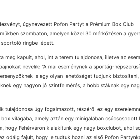
dezvényt,
ú
gynevezett Pofon Partyt a Prémium Box Club
ermükben szombaton, amelyen közel 30 mérkőzésen a gyer
 sportoló
ringbe lépett.
a meg kapuit, ahol, int a terem
tulajdonosa
, illetve az ese
 bajnokait nevelik: “A mai eseménynek a sportág-népszerűsí
 versenyzőknek is egy olyan lehetőséget tudjunk biztosítani
knek egy nagyon jó szintfelmérés, a hobbistáknak egy nag
ik tulajdonosa
ú
gy fogalmazott
, részéről ez egy szerelemne
ox világába, amely aztán egy minigálában csúcsosodott k
, hogy Fehérváron kialakítunk egy nagy boxclubot, ahol s
ez odáig fajult, hogy le tudtuk hozni az első Pofon Partynk