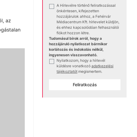
A Hírlevélre történő feliratkozással
✓
önkéntesen, kifejezetten
hozzájárulok ahhoz, a Fehérvár
l, az
Médiacentrum Kft. hírlevelet küldjön,
és ehhez kapcsolódóan felhasználói
ogástalan
fiókot hozzon létre.
Tudomásul bírok arról, hogy a
hozzájáruló nyilatkozat bármikor
korlátozás és indokolás nélkül,
ingyenesen visszavonható.
Nyilatkozom, hogy a hírlevél
✓
küldésre vonatkozó
adatkezelési
tájékoztatót
megismertem.
Feliratkozás