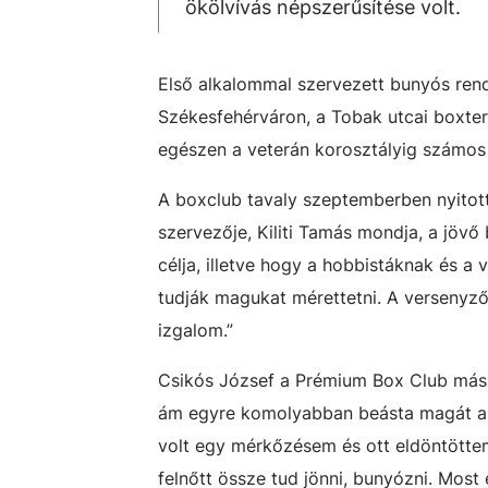
ökölvívás népszerűsítése volt.
Első alkalommal szervezett bunyós ren
Székesfehérváron, a Tobak utcai boxt
egészen a veterán korosztályig
számos
A boxclub tavaly szeptemberben nyitott
szervezője, Kiliti Tamás mondja, a jövő
célja, illetve hogy a hobbistáknak és a
tudják magukat mérettetni. A versenyző
izgalom.”
Csikós József a Prémium Box Club más
ám egyre komolyabban beásta magát a b
volt egy mérkőzésem és ott eldöntöttem
felnőtt össze tud jönni, bunyózni. Most 