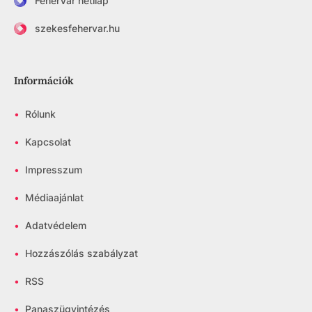
FehérVár hetilap
szekesfehervar.hu
Információk
•
Rólunk
•
Kapcsolat
•
Impresszum
•
Médiaajánlat
•
Adatvédelem
•
Hozzászólás szabályzat
•
RSS
•
Panaszügyintézés