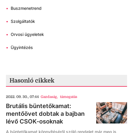
•
Buszmenetrend
•
Szolgáltatók
•
Orvosi ügyeletek
•
Ügyintézés
Hasonló cikkek
2022. 09. 30., 07:44
Gazdaság
,
támogatás
Brutális büntetőkamat:
mentőövet dobtak a bajban
lévő CSOK-osoknak
A büntetőkamat könnyítéséről szóló rendelet már meg is