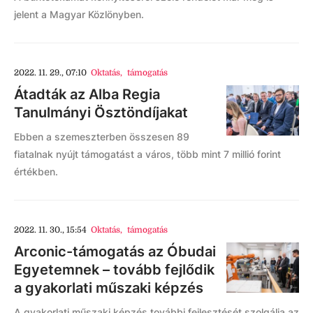
jelent a Magyar Közlönyben.
2022. 11. 29., 07:10
Oktatás
,
támogatás
Átadták az Alba Regia
Tanulmányi Ösztöndíjakat
Ebben a szemeszterben összesen 89
fiatalnak nyújt támogatást a város, több mint 7 millió forint
értékben.
2022. 11. 30., 15:54
Oktatás
,
támogatás
Arconic-támogatás az Óbudai
Egyetemnek – tovább fejlődik
a gyakorlati műszaki képzés
A gyakorlati műszaki képzés további fejlesztését szolgálja az