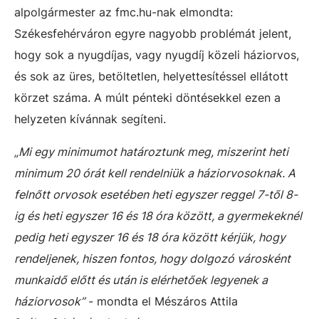
alpolgármester az fmc.hu-nak elmondta:
Székesfehérváron egyre nagyobb problémát jelent,
hogy sok a nyugdíjas, vagy nyugdíj közeli háziorvos,
és sok az üres, betöltetlen, helyettesítéssel ellátott
körzet száma. A múlt pénteki döntésekkel ezen a
helyzeten kívánnak segíteni.
„Mi egy minimumot határoztunk meg, miszerint heti
minimum 20 órát kell rendelniük a háziorvosoknak. A
felnőtt orvosok esetében heti egyszer reggel 7-től 8-
ig és heti egyszer 16 és 18 óra között, a gyermekeknél
pedig heti egyszer 16 és 18 óra között kérjük, hogy
rendeljenek, hiszen fontos, hogy dolgozó városként
munkaidő előtt és után is elérhetőek legyenek a
háziorvosok”
- mondta el Mészáros Attila