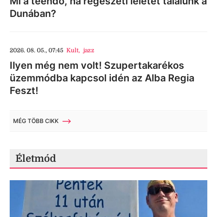
Mi a teendő, ha régészeti leletet találunk a
Dunában?
2026. 08. 05., 07:45
Kult
,
jazz
Ilyen még nem volt! Szupertakarékos
üzemmódba kapcsol idén az Alba Regia
Feszt!
MÉG TÖBB CIKK
Életmód