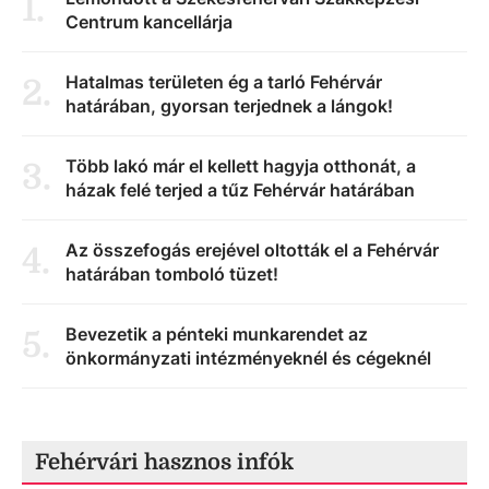
1
.
Centrum kancellárja
Hatalmas területen ég a tarló Fehérvár
2
.
határában, gyorsan terjednek a lángok!
Több lakó már el kellett hagyja otthonát, a
3
.
házak felé terjed a tűz Fehérvár határában
Az összefogás erejével oltották el a Fehérvár
4
.
határában tomboló tüzet!
Bevezetik a pénteki munkarendet az
5
.
önkormányzati intézményeknél és cégeknél
Fehérvári hasznos infók