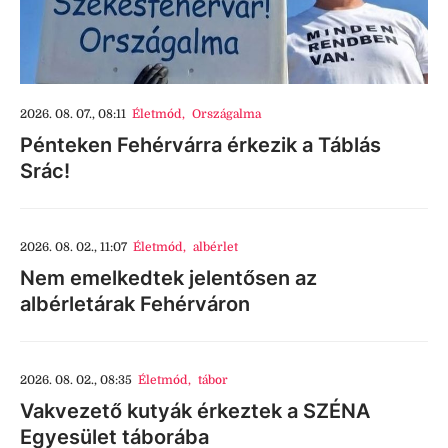
2026. 08. 07., 08:11
Életmód
,
Országalma
Pénteken Fehérvárra érkezik a Táblás
Srác!
2026. 08. 02., 11:07
Életmód
,
albérlet
Nem emelkedtek jelentősen az
albérletárak Fehérváron
2026. 08. 02., 08:35
Életmód
,
tábor
Vakvezető kutyák érkeztek a SZÉNA
Egyesület táborába