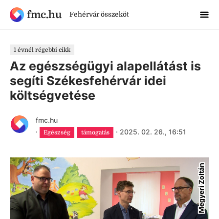
fmc.hu
Fehérvár összeköt
1 évnél régebbi cikk
Az egészségügyi alapellátást is
segíti Székesfehérvár idei
költségvetése
fmc.hu
·
·
2025. 02. 26., 16:51
Egészség
támogatás
Megyeri Zoltán