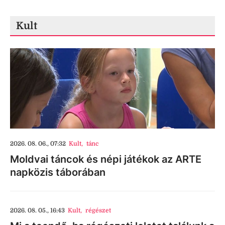
Kult
2026. 08. 06., 07:32
Kult
,
tánc
Moldvai táncok és népi játékok az ARTE
napközis táborában
2026. 08. 05., 16:43
Kult
,
régészet