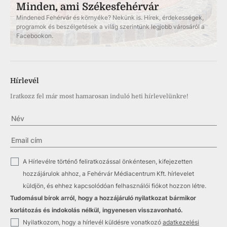
Minden, ami Székesfehérvár
Mindened Fehérvár és környéke? Nekünk is. Hírek, érdekességek,
programok és beszélgetések a világ szerintünk legjobb városáról a
Facebookon.
Hírlevél
Iratkozz fel már most hamarosan induló heti hírlevelünkre!
✓
A Hírlevélre történő feliratkozással önkéntesen, kifejezetten
hozzájárulok ahhoz, a Fehérvár Médiacentrum Kft. hírlevelet
küldjön, és ehhez kapcsolódóan felhasználói fiókot hozzon létre.
Tudomásul bírok arról, hogy a hozzájáruló nyilatkozat bármikor
korlátozás és indokolás nélkül, ingyenesen visszavonható.
✓
Nyilatkozom, hogy a hírlevél küldésre vonatkozó
adatkezelési