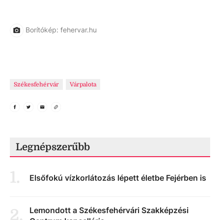
Borítókép: fehervar.hu
Székesfehérvár
Várpalota
Legnépszerűbb
1
.
Elsőfokú vízkorlátozás lépett életbe Fejérben is
Lemondott a Székesfehérvári Szakképzési
2
.