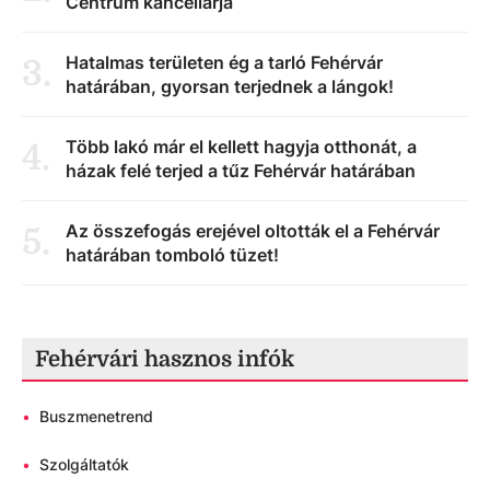
Centrum kancellárja
Hatalmas területen ég a tarló Fehérvár
3
.
határában, gyorsan terjednek a lángok!
Több lakó már el kellett hagyja otthonát, a
4
.
házak felé terjed a tűz Fehérvár határában
Az összefogás erejével oltották el a Fehérvár
5
.
határában tomboló tüzet!
Fehérvári hasznos infók
•
Buszmenetrend
•
Szolgáltatók