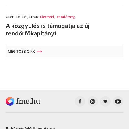
2026. 08. 02., 06:46
Életmód
,
rendőrség
A közgyűlés is támogatja az új
rendőrfőkapitányt
MÉG TÖBB CIKK
fmc.hu
Fehérvár Médiacentrum