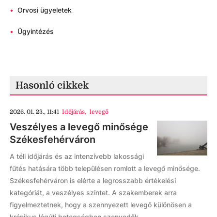
•
Orvosi ügyeletek
•
Ügyintézés
Hasonló cikkek
2026. 01. 23., 11:41
Időjárás
,
levegő
Veszélyes a levegő minősége
Székesfehérváron
A téli időjárás és az intenzívebb lakossági
fűtés hatására több településen romlott a levegő minősége.
Székesfehérváron is elérte a legrosszabb értékelési
kategóriát, a veszélyes szintet. A szakemberek arra
figyelmeztetnek, hogy a szennyezett levegő különösen a
krónikus légúti betegségben szenvedők ...