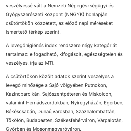
veszélyessé vált a Nemzeti Népegészségügyi és
Gyógyszerészeti Központ (NNGYK) honlapján
csütörtökön közzétett, az előző napi méréseket
ismertető térkép szerint.
A levegőhigiénés index rendszere négy kategóriát
tartalmaz: elfogadható, kifogásolt, egészségtelen és
veszélyes, írja az MTI.
A csütörtökön közölt adatok szerint veszélyes a
levegő minősége a Sajó völgyében Putnokon,
Kazincbarcikán, Sajószentpéteren és Miskolcon,
valamint Hernádszurdokban, Nyíregyházán, Egerben,
Békéscsabán, Dunaújvárosban, Százhalombattán,
Tökölön, Budapesten, Székesfehérváron, Várpalotán,
Győrben és Mosonmagyaróváron.