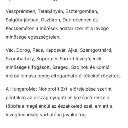
Veszprémben, Tatabányán, Esztergomban,
Salgótarjánban, Oszláron, Debrecenben és
Kecskeméten a mérések adatai szerint a levegő
minősége egészségtelen.
Vác, Dorog, Pécs, Kaposvár, Ajka, Szentgotthárd,
Szombathely, Sopron és Sarród levegőjének
minősége kifogásolt, Szeged, Szolnok és Komló
mérőállomása pedig elfogadható értékeket rögzített.
A HungaroMet Nonprofit Zrt. előrejelzése szerint
pénteken az ország nyugati és középső részein
többfelé megélénkül az északkeleti szél, emiatt a
levegőminőség várhatóan javulni fog.