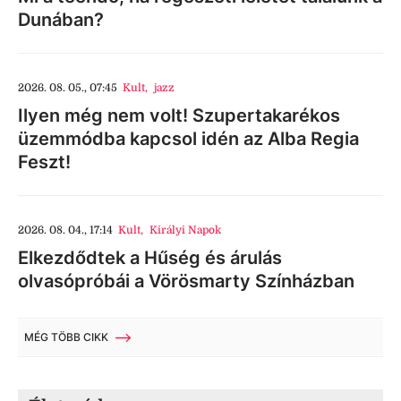
Dunában?
2026. 08. 05., 07:45
Kult
,
jazz
Ilyen még nem volt! Szupertakarékos
üzemmódba kapcsol idén az Alba Regia
Feszt!
2026. 08. 04., 17:14
Kult
,
Királyi Napok
Elkezdődtek a Hűség és árulás
olvasópróbái a Vörösmarty Színházban
MÉG TÖBB CIKK