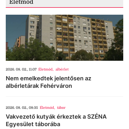
Életmód
2026. 08. 02., 11:07
Életmód
,
albérlet
Nem emelkedtek jelentősen az
albérletárak Fehérváron
2026. 08. 02., 08:35
Életmód
,
tábor
Vakvezető kutyák érkeztek a SZÉNA
Egyesület táborába