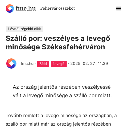
fmc.hu
Fehérvár összeköt
1 évnél régebbi cikk
Szálló por: veszélyes a levegő
minősége Székesfehérváron
fmc.hu
·
·
2025. 02. 27., 11:39
Zöld
levegő
Az ország jelentős részében veszélyessé
vált a levegő minősége a szálló por miatt.
Tovább romlott a levegő minősége az országban, a
szálló por miatt már az ország jelentős részében