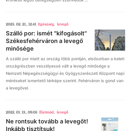
2025. 02. 21., 12:41
Egészség
,
levegő
Szálló por: ismét "kifogásolt"
Székesfehérváron a levegő
minősége
A szálló por miatt az ország több pontján, elsősorban a keleti
országrészben veszélyessé vált a levegő minősége a
Nemzeti Népegészségügyi és Gyógyszerészeti Központ napi
méréseket ismertető térképe szerint. Fehérváron is gond van
a levegővel.
2022. 01. 13., 09:05
Életmód
,
levegő
Ne rontsuk tovább a levegőt!
Inkább tisztítsuk!