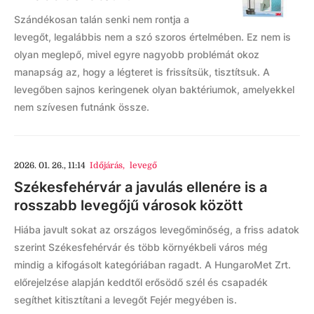
Szándékosan talán senki nem rontja a
levegőt, legalábbis nem a szó szoros értelmében. Ez nem is
olyan meglepő, mivel egyre nagyobb problémát okoz
manapság az, hogy a légteret is frissítsük, tisztítsuk. A
levegőben sajnos keringenek olyan baktériumok, amelyekkel
nem szívesen futnánk össze.
2026. 01. 26., 11:14
Időjárás
,
levegő
Székesfehérvár a javulás ellenére is a
rosszabb levegőjű városok között
Hiába javult sokat az országos levegőminőség, a friss adatok
szerint Székesfehérvár és több környékbeli város még
mindig a kifogásolt kategóriában ragadt. A HungaroMet Zrt.
előrejelzése alapján keddtől erősödő szél és csapadék
segíthet kitisztítani a levegőt Fejér megyében is.