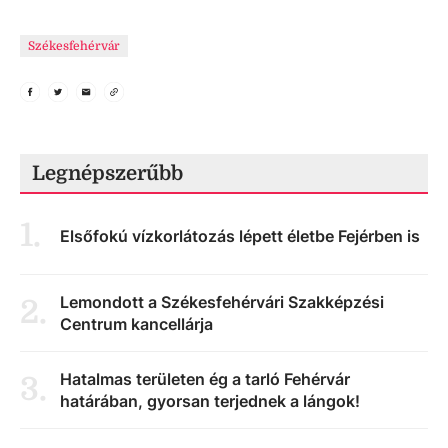
Székesfehérvár
Legnépszerűbb
1
.
Elsőfokú vízkorlátozás lépett életbe Fejérben is
Lemondott a Székesfehérvári Szakképzési
2
.
Centrum kancellárja
Hatalmas területen ég a tarló Fehérvár
3
.
határában, gyorsan terjednek a lángok!