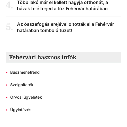
Több lakó már el kellett hagyja otthonát, a
4
.
házak felé terjed a tűz Fehérvár határában
Az összefogás erejével oltották el a Fehérvár
5
.
határában tomboló tüzet!
Fehérvári hasznos infók
•
Buszmenetrend
•
Szolgáltatók
•
Orvosi ügyeletek
•
Ügyintézés