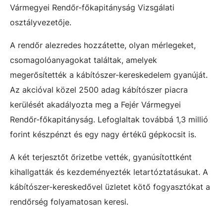
Vármegyei Rendőr-főkapitányság Vizsgálati
osztályvezetője.
A rendőr alezredes hozzátette, olyan mérlegeket,
csomagolóanyagokat találtak, amelyek
megerősítették a kábítószer-kereskedelem gyanúját.
Az akcióval közel 2500 adag kábítószer piacra
kerülését akadályozta meg a Fejér Vármegyei
Rendőr-főkapitányság. Lefoglaltak továbbá 1,3 millió
forint készpénzt és egy nagy értékű gépkocsit is.
A két terjesztőt őrizetbe vették, gyanúsítottként
kihallgatták és kezdeményezték letartóztatásukat. A
kábítószer-kereskedővel üzletet kötő fogyasztókat a
rendőrség folyamatosan keresi.