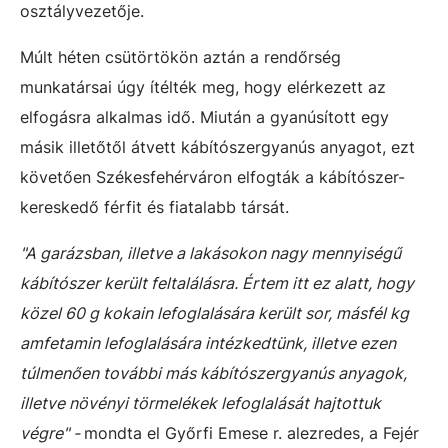
osztályvezetője.
Múlt héten csütörtökön aztán a rendőrség
munkatársai úgy ítélték meg, hogy elérkezett az
elfogásra alkalmas idő. Miután a gyanúsított egy
másik illetőtől átvett kábítószergyanús anyagot, ezt
követően Székesfehérváron elfogták a kábítószer-
kereskedő férfit és fiatalabb társát.
"A garázsban, illetve a lakásokon nagy mennyiségű
kábítószer került feltalálásra. Értem itt ez alatt, hogy
közel 60 g kokain lefoglalására került sor, másfél kg
amfetamin lefoglalására intézkedtünk, illetve ezen
túlmenően további más kábítószergyanús anyagok,
illetve növényi törmelékek lefoglalását hajtottuk
végre" -
mondta el Győrfi Emese r. alezredes, a Fejér