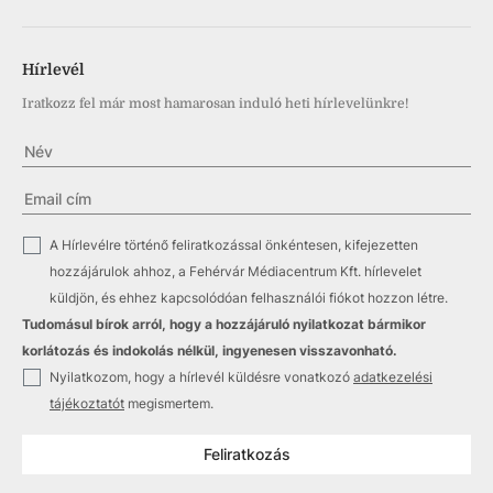
Hírlevél
Iratkozz fel már most hamarosan induló heti hírlevelünkre!
✓
A Hírlevélre történő feliratkozással önkéntesen, kifejezetten
hozzájárulok ahhoz, a Fehérvár Médiacentrum Kft. hírlevelet
küldjön, és ehhez kapcsolódóan felhasználói fiókot hozzon létre.
Tudomásul bírok arról, hogy a hozzájáruló nyilatkozat bármikor
korlátozás és indokolás nélkül, ingyenesen visszavonható.
✓
Nyilatkozom, hogy a hírlevél küldésre vonatkozó
adatkezelési
tájékoztatót
megismertem.
Feliratkozás