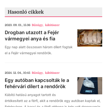
Hasonló cikkek
2023. 09. 01., 15:36
Bűnügy
,
kábítószer
Drogban utazott a Fejér
vármegyei anya és fia
Egy nap alatt összesen három dílert fogtak
el a Fejér vármegyei rendőrök.
2024. 12. 04., 10:45
Bűnügy
,
kábítószer
Egy autóban kapcsolták le a
fehérvári dílert a rendőrök
Kábító hatású anyagot tartott és
értékesített az a férfi, akit a rendőrök egy autóban kaptak el,
Fehérváron. A kocsi és a férfi otthona is tele volt droggyanús