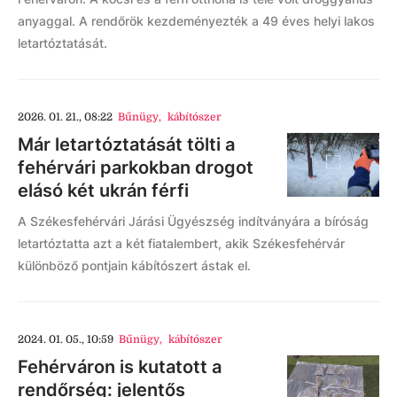
anyaggal. A rendőrök kezdeményezték a 49 éves helyi lakos
letartóztatását.
2026. 01. 21., 08:22
Bűnügy
,
kábítószer
Már letartóztatását tölti a
fehérvári parkokban drogot
elásó két ukrán férfi
A Székesfehérvári Járási Ügyészség indítványára a bíróság
letartóztatta azt a két fiatalembert, akik Székesfehérvár
különböző pontjain kábítószert ástak el.
2024. 01. 05., 10:59
Bűnügy
,
kábítószer
Fehérváron is kutatott a
rendőrség: jelentős