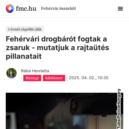
fmc.hu
Fehérvár összeköt
1 évnél régebbi cikk
Fehérvári drogbárót fogtak a
zsaruk - mutatjuk a rajtaütés
pillanatait
Rába Henrietta
·
·
2025. 04. 02., 10:35
Bűnügy
kábítószer
YouTube/PoliceHungary