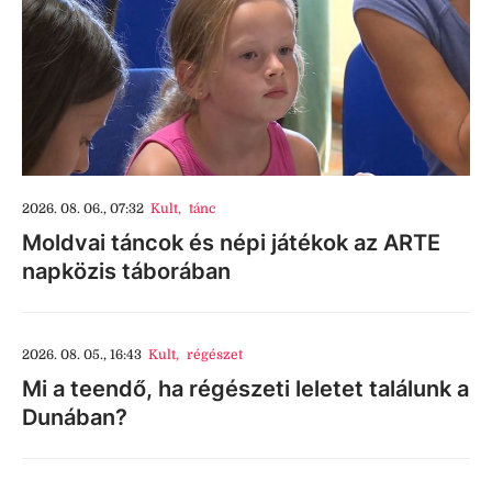
2026. 08. 06., 07:32
Kult
,
tánc
Moldvai táncok és népi játékok az ARTE
napközis táborában
2026. 08. 05., 16:43
Kult
,
régészet
Mi a teendő, ha régészeti leletet találunk a
Dunában?