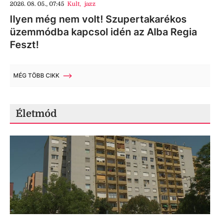
2026. 08. 05., 07:45
Kult
,
jazz
Ilyen még nem volt! Szupertakarékos
üzemmódba kapcsol idén az Alba Regia
Feszt!
MÉG TÖBB CIKK
Életmód