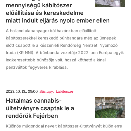
mennyiségű kábítószer
előállítása és kereskedelme
miatt indult eljárás nyolc ember ellen
A holland alapanyagokból hazánkban előállított
kábítószerekkel kereskedő bűnbandára még az ünnepek
előtt csapott le a Készenléti Rendőrség Nemzeti Nyomozó
Iroda (KR NNI). A bűnbanda vezetője 2022-ben Európa egyik
legkeresettebb bűnözője volt, hozzá köthető a kínai
pénzváltók fegyveres kirablása.
2023. 10. 13., 09:00
Bűnügy
,
kábítószer
Hatalmas cannabis-
ültetvényre csaptak le a
rendőrök Fejérben
Különös műgonddal nevelt kábítószer-ültetvényét külön erre