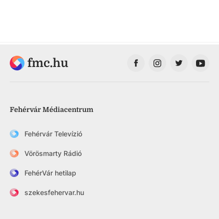
fmc.hu
Fehérvár Médiacentrum
Fehérvár Televízió
Vörösmarty Rádió
FehérVár hetilap
szekesfehervar.hu