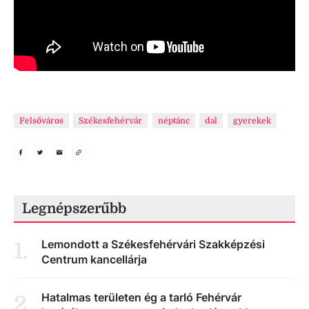
Felsőváros
Székesfehérvár
néptánc
dal
gyerekek
Legnépszerűbb
Lemondott a Székesfehérvári Szakképzési
1
.
Centrum kancellárja
Hatalmas területen ég a tarló Fehérvár
2
.