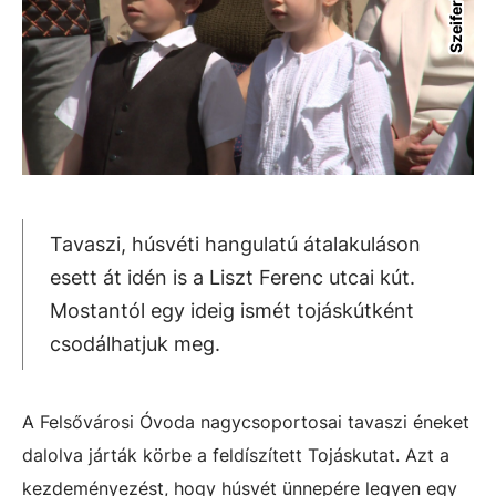
Tavaszi, húsvéti hangulatú átalakuláson
esett át idén is a Liszt Ferenc utcai kút.
Mostantól egy ideig ismét tojáskútként
csodálhatjuk meg.
A Felsővárosi Óvoda nagycsoportosai tavaszi éneket
dalolva járták körbe a feldíszített Tojáskutat. Azt a
kezdeményezést, hogy húsvét ünnepére legyen egy