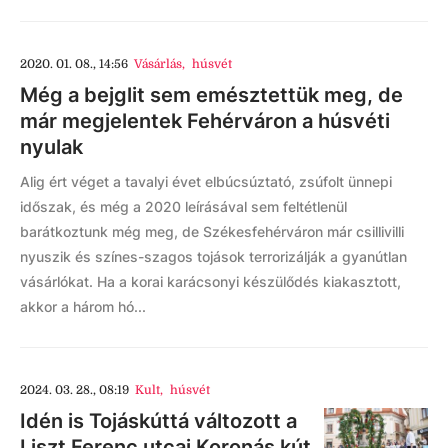
2020. 01. 08., 14:56
Vásárlás
,
húsvét
Még a bejglit sem emésztettük meg, de
már megjelentek Fehérváron a húsvéti
nyulak
Alig ért véget a tavalyi évet elbúcsúztató, zsúfolt ünnepi
időszak, és még a 2020 leírásával sem feltétlenül
barátkoztunk még meg, de Székesfehérváron már csillivilli
nyuszik és színes-szagos tojások terrorizálják a gyanútlan
vásárlókat. Ha a korai karácsonyi készülődés kiakasztott,
akkor a három hó...
2024. 03. 28., 08:19
Kult
,
húsvét
Idén is Tojáskúttá változott a
Liszt Ferenc utcai Koronás kút