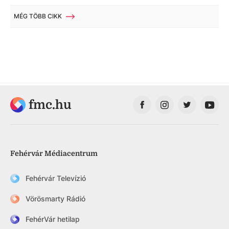
MÉG TÖBB CIKK
fmc.hu
Fehérvár Médiacentrum
Fehérvár Televízió
Vörösmarty Rádió
FehérVár hetilap