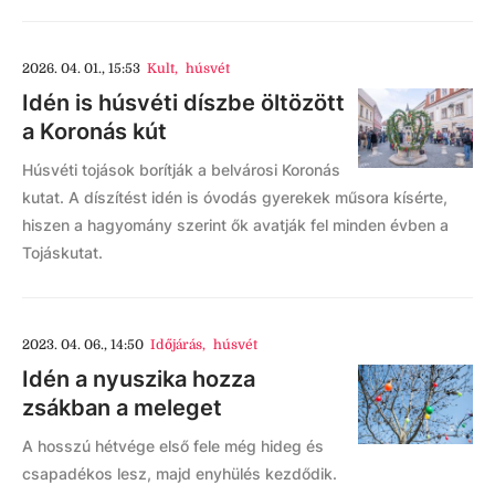
2026. 04. 01., 15:53
Kult
,
húsvét
Idén is húsvéti díszbe öltözött
a Koronás kút
Húsvéti tojások borítják a belvárosi Koronás
kutat. A díszítést idén is óvodás gyerekek műsora kísérte,
hiszen a hagyomány szerint ők avatják fel minden évben a
Tojáskutat.
2023. 04. 06., 14:50
Időjárás
,
húsvét
Idén a nyuszika hozza
zsákban a meleget
A hosszú hétvége első fele még hideg és
csapadékos lesz, majd enyhülés kezdődik.