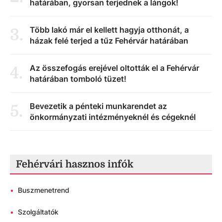
határában, gyorsan terjednek a lángok!
Több lakó már el kellett hagyja otthonát, a
3
.
házak felé terjed a tűz Fehérvár határában
Az összefogás erejével oltották el a Fehérvár
4
.
határában tomboló tüzet!
Bevezetik a pénteki munkarendet az
5
.
önkormányzati intézményeknél és cégeknél
Fehérvári hasznos infók
•
Buszmenetrend
•
Szolgáltatók