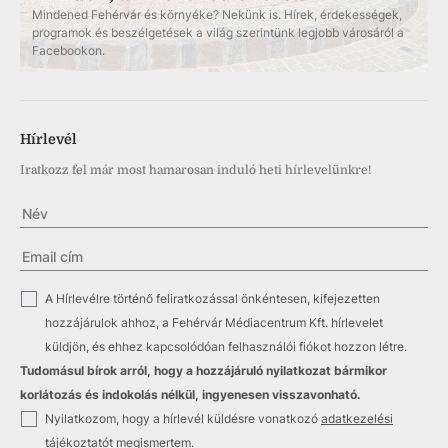
Mindened Fehérvár és környéke? Nekünk is. Hírek, érdekességek,
programok és beszélgetések a világ szerintünk legjobb városáról a
Facebookon.
Hírlevél
Iratkozz fel már most hamarosan induló heti hírlevelünkre!
✓
A Hírlevélre történő feliratkozással önkéntesen, kifejezetten
hozzájárulok ahhoz, a Fehérvár Médiacentrum Kft. hírlevelet
küldjön, és ehhez kapcsolódóan felhasználói fiókot hozzon létre.
Tudomásul bírok arról, hogy a hozzájáruló nyilatkozat bármikor
korlátozás és indokolás nélkül, ingyenesen visszavonható.
✓
Nyilatkozom, hogy a hírlevél küldésre vonatkozó
adatkezelési
tájékoztatót
megismertem.