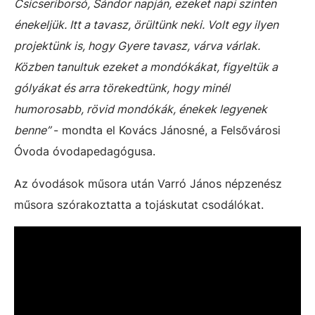
Csicseriborsó, Sándor napján, ezeket napi szinten
énekeljük. Itt a tavasz, örültünk neki. Volt egy ilyen
projektünk is, hogy Gyere tavasz, várva várlak.
Közben tanultuk ezeket a mondókákat, figyeltük a
gólyákat és arra törekedtünk, hogy minél
humorosabb, rövid mondókák, énekek legyenek
benne”
- mondta el Kovács Jánosné, a Felsővárosi
Óvoda óvodapedagógusa.
Az óvodások műsora után Varró János népzenész
műsora szórakoztatta a tojáskutat csodálókat.