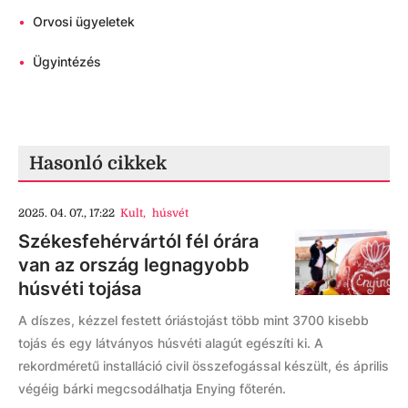
•
Orvosi ügyeletek
•
Ügyintézés
Hasonló cikkek
2025. 04. 07., 17:22
Kult
,
húsvét
Székesfehérvártól fél órára
van az ország legnagyobb
húsvéti tojása
A díszes, kézzel festett óriástojást több mint 3700 kisebb
tojás és egy látványos húsvéti alagút egészíti ki. A
rekordméretű installáció civil összefogással készült, és április
végéig bárki megcsodálhatja Enying főterén.