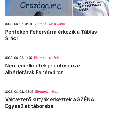
2026. 08. 07., 08:11
Életmód
,
Országalma
Pénteken Fehérvárra érkezik a Táblás
Srác!
2026. 08. 02., 11:07
Életmód
,
albérlet
Nem emelkedtek jelentősen az
albérletárak Fehérváron
2026. 08. 02., 08:35
Életmód
,
tábor
Vakvezető kutyák érkeztek a SZÉNA
Egyesület táborába