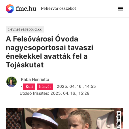
fmc.hu
Fehérvár összeköt
1 évnél régebbi cikk
A Felsővárosi Óvoda
nagycsoportosai tavaszi
énekekkel avatták fel a
Tojáskutat
Rába Henrietta
·
·
2025. 04. 16., 14:55
Kult
húsvét
Utolsó frissítés: 2025. 04. 16., 15:28
Szeifert Richárd