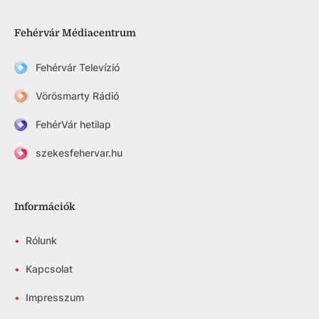
Fehérvár Médiacentrum
Fehérvár Televízió
Vörösmarty Rádió
FehérVár hetilap
szekesfehervar.hu
Információk
•
Rólunk
•
Kapcsolat
•
Impresszum