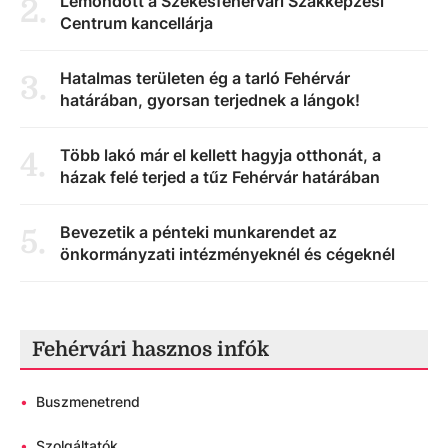
Lemondott a Székesfehérvári Szakképzési
2
.
Centrum kancellárja
Hatalmas területen ég a tarló Fehérvár
3
.
határában, gyorsan terjednek a lángok!
Több lakó már el kellett hagyja otthonát, a
4
.
házak felé terjed a tűz Fehérvár határában
Bevezetik a pénteki munkarendet az
5
.
önkormányzati intézményeknél és cégeknél
Fehérvári hasznos infók
•
Buszmenetrend
•
Szolgáltatók