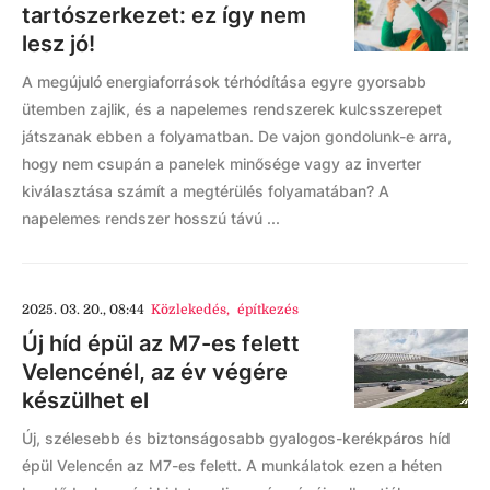
tartószerkezet: ez így nem
lesz jó!
A megújuló energiaforrások térhódítása egyre gyorsabb
ütemben zajlik, és a napelemes rendszerek kulcsszerepet
játszanak ebben a folyamatban. De vajon gondolunk-e arra,
hogy nem csupán a panelek minősége vagy az inverter
kiválasztása számít a megtérülés folyamatában? A
napelemes rendszer hosszú távú ...
2025. 03. 20., 08:44
Közlekedés
,
építkezés
Új híd épül az M7-es felett
Velencénél, az év végére
készülhet el
Új, szélesebb és biztonságosabb gyalogos-kerékpáros híd
épül Velencén az M7-es felett. A munkálatok ezen a héten