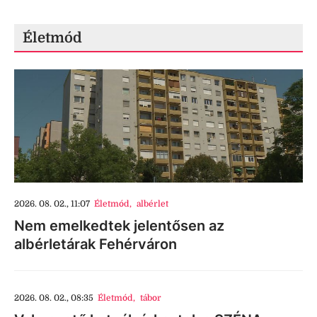
Életmód
2026. 08. 02., 11:07
Életmód
,
albérlet
Nem emelkedtek jelentősen az
albérletárak Fehérváron
2026. 08. 02., 08:35
Életmód
,
tábor