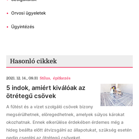
•
Orvosi ügyeletek
•
Ügyintézés
Hasonló cikkek
2021. 12. 14., 08:31
Stílus
,
építkezés
5 indok, amiért kiválóak az
ötrétegű csövek
A fűtést és a vizet szolgáló csövek bizony
megsérülhetnek, elöregedhetnek, amelyek súlyos károkat
okozhatnak. Ennek elkerülése érdekében érdemes még a
hideg beállta előtt átvizsgálni az állapotukat, szükség esetén
pedig cserélni az ötrétegű csöveket.