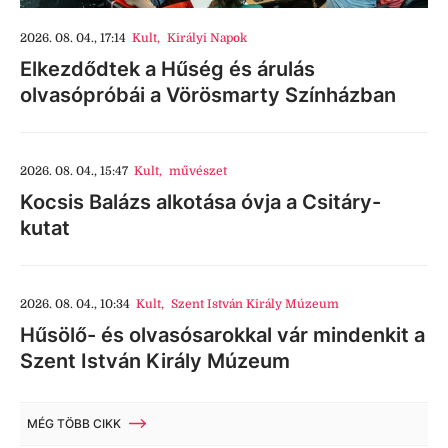
2026. 08. 04., 17:14
Kult
,
Királyi Napok
Elkezdődtek a Hűség és árulás
olvasópróbái a Vörösmarty Színházban
2026. 08. 04., 15:47
Kult
,
művészet
Kocsis Balázs alkotása óvja a Csitáry-
kutat
2026. 08. 04., 10:34
Kult
,
Szent István Király Múzeum
Hűsölő- és olvasósarokkal vár mindenkit a
Szent István Király Múzeum
MÉG TÖBB CIKK