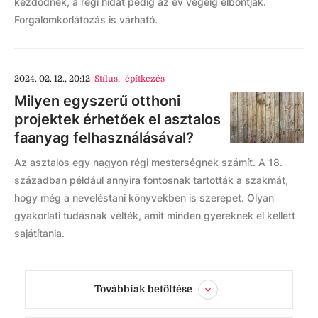
kezdődnek, a régi hidat pedig az év végéig elbontják.
Forgalomkorlátozás is várható.
2024. 02. 12., 20:12
Stílus
,
építkezés
Milyen egyszerű otthoni
projektek érhetőek el asztalos
faanyag felhasználásával?
Az asztalos egy nagyon régi mesterségnek számít. A 18.
században például annyira fontosnak tartották a szakmát,
hogy még a neveléstani könyvekben is szerepet. Olyan
gyakorlati tudásnak vélték, amit minden gyereknek el kellett
sajátítania.
Továbbiak betöltése