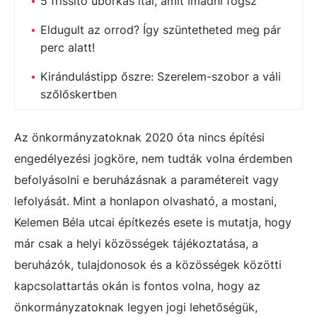
5 frissítő uborkás ital, amit imádni fogsz
Eldugult az orrod? Így szüntetheted meg pár
perc alatt!
Kirándulástipp őszre: Szerelem-szobor a váli
szőlőskertben
Az önkormányzatoknak 2020 óta nincs építési
engedélyezési jogköre, nem tudták volna érdemben
befolyásolni e beruházásnak a paramétereit vagy
lefolyását. Mint a honlapon olvasható, a mostani,
Kelemen Béla utcai építkezés esete is mutatja, hogy
már csak a helyi közösségek tájékoztatása, a
beruházók, tulajdonosok és a közösségek közötti
kapcsolattartás okán is fontos volna, hogy az
önkormányzatoknak legyen jogi lehetőségük,