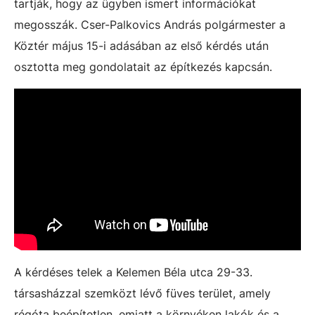
tartják, hogy az ügyben ismert információkat
megosszák. Cser-Palkovics András polgármester a
Köztér május 15-i adásában az első kérdés után
osztotta meg gondolatait az építkezés kapcsán.
A kérdéses telek a Kelemen Béla utca 29-33.
társasházzal szemközt lévő füves terület, amely
régóta beépítetlen, emiatt a környéken lakók és a