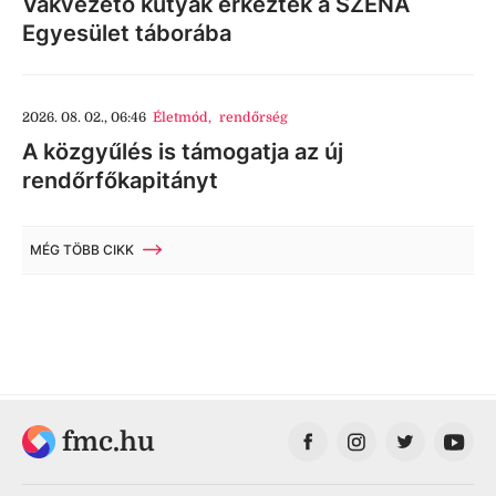
Vakvezető kutyák érkeztek a SZÉNA
Egyesület táborába
2026. 08. 02., 06:46
Életmód
,
rendőrség
A közgyűlés is támogatja az új
rendőrfőkapitányt
MÉG TÖBB CIKK
fmc.hu