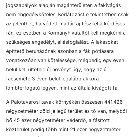
jogszabályok alapján magánterületen a fakivágás
nem engedélyköteles. Korlátozást e tekintetben csak
az jelenthet, ha védett madárfaj fészkel a kérdéses
fán, ez esetben a Kormányhivataltól kell megkérni a
szükséges engedélyt, állásfoglalást. A lakásokat
építtető beruházónak azonban a fák pótlására
vonatkozóan van kötelessége, mégpedig egy éven
belül kell ültetnie új növényt úgy, hogy az új
facsemete 3 éven belül legalább akkora
lombtérfogatú legyen, mint az általa kivágott fa.
A Palotavárosi tavak környékén összesen 441.426
négyzetméter zöld jellegű terület és tó van, melyből
bő 45 ezer négyzetméter véderdő, a fásított
közterület pedig több mint 21 ezer négyzetméter.