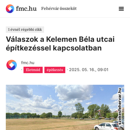
fmc.hu
Fehérvár összeköt
1 évnél régebbi cikk
Válaszok a Kelemen Béla utcai
építkezéssel kapcsolatban
fmc.hu
·
·
2025. 05. 16., 09:01
Életmód
építkezés
szekesfehervar.hu