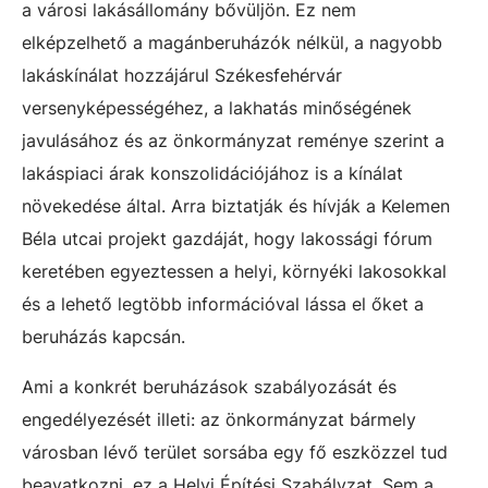
a városi lakásállomány bővüljön. Ez nem
elképzelhető a magánberuházók nélkül, a nagyobb
lakáskínálat hozzájárul Székesfehérvár
versenyképességéhez, a lakhatás minőségének
javulásához és az önkormányzat reménye szerint a
lakáspiaci árak konszolidációjához is a kínálat
növekedése által. Arra biztatják és hívják a Kelemen
Béla utcai projekt gazdáját, hogy lakossági fórum
keretében egyeztessen a helyi, környéki lakosokkal
és a lehető legtöbb információval lássa el őket a
beruházás kapcsán.
Ami a konkrét beruházások szabályozását és
engedélyezését illeti: az önkormányzat bármely
városban lévő terület sorsába egy fő eszközzel tud
beavatkozni, ez a Helyi Építési Szabályzat. Sem a