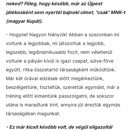
neked? Főleg, hogy később, már az Újpest
játékosként sem nyertél bajnoki címet, "csak" MNK-t
(magyar Kupát).
- Hogyne! Nagyon hiányzik! Abban a szezonban mi
voltunk a legjobbak, mi játszottuk a legjobb,
legszebb, legdinamikusabb focit, nem véletlenül
voltunk a pályán kívül is igazi csapat, sülve-főve
együtt, ritka összetartó társaságként működtünk.
Már két órával edzések előtt megérkeztünk,
beszélgettünk, tiszteltük, szerettük egymást, már a
tréning előtt kimentünk passzolgatni, de sokszor
utána is maradtunk kint, annyira jól éreztük egymás
társaságában magunkat.
- Ez már kicsit később volt, de végül eligazoltál