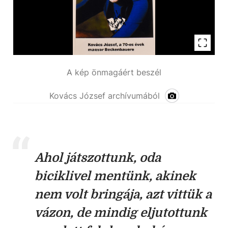
A kép önmagáért beszél
Kovács József archívumából
Ahol játszottunk, oda
biciklivel mentünk, akinek
nem volt bringája, azt vittük a
vázon, de mindig eljutottunk