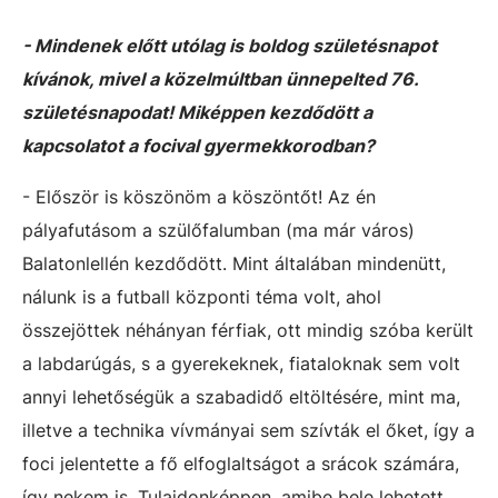
- Mindenek előtt utólag is boldog születésnapot
kívánok, mivel a közelmúltban ünnepelted 76.
születésnapodat! Miképpen kezdődött a
kapcsolatot a focival gyermekkorodban?
- Először is köszönöm a köszöntőt! Az én
pályafutásom a szülőfalumban (ma már város)
Balatonlellén kezdődött. Mint általában mindenütt,
nálunk is a futball központi téma volt, ahol
összejöttek néhányan férfiak, ott mindig szóba került
a labdarúgás, s a gyerekeknek, fiataloknak sem volt
annyi lehetőségük a szabadidő eltöltésére, mint ma,
illetve a technika vívmányai sem szívták el őket, így a
foci jelentette a fő elfoglaltságot a srácok számára,
így nekem is. Tulajdonképpen, amibe bele lehetett