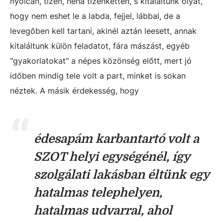
nyolcan, tízen, néha tizenketten, s kitaláltunk olyat,
hogy nem eshet le a labda, fejjel, lábbal, de a
levegőben kell tartani, akinél aztán leesett, annak
kitaláltunk külön feladatot, fára mászást, egyéb
"gyakorlatokat" a népes közönség előtt, mert jó
időben mindig tele volt a part, minket is sokan
néztek. A másik érdekesség, hogy
édesapám karbantartó volt a
SZOT helyi egységénél, így
szolgálati lakásban éltünk egy
hatalmas telephelyen,
hatalmas udvarral, ahol