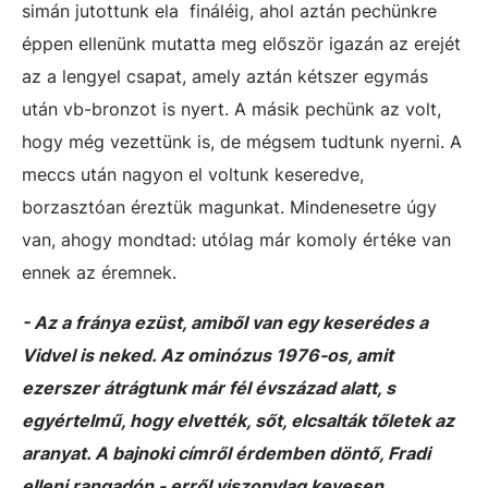
simán jutottunk ela fináléig, ahol aztán pechünkre
éppen ellenünk mutatta meg először igazán az erejét
az a lengyel csapat, amely aztán kétszer egymás
után vb-bronzot is nyert. A másik pechünk az volt,
hogy még vezettünk is, de mégsem tudtunk nyerni. A
meccs után nagyon el voltunk keseredve,
borzasztóan éreztük magunkat. Mindenesetre úgy
van, ahogy mondtad: utólag már komoly értéke van
ennek az éremnek.
- Az a fránya ezüst, amiből van egy keserédes a
Vidvel is neked. Az ominózus 1976-os, amit
ezerszer átrágtunk már fél évszázad alatt, s
egyértelmű, hogy elvették, sőt, elcsalták tőletek az
aranyat. A bajnoki címről érdemben döntő, Fradi
elleni rangadón - erről viszonylag kevesen