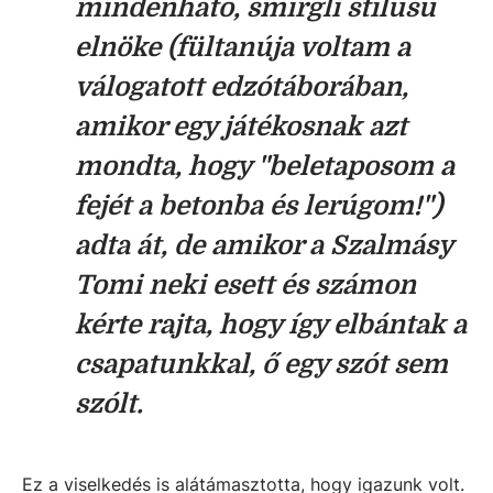
mindenható, smirgli stílusú
elnöke (fültanúja voltam a
válogatott edzótáborában,
amikor egy játékosnak azt
mondta, hogy "beletaposom a
fejét a betonba és lerúgom!")
adta át, de amikor a Szalmásy
Tomi neki esett és számon
kérte rajta, hogy így elbántak a
csapatunkkal, ő egy szót sem
szólt.
Ez a viselkedés is alátámasztotta, hogy igazunk volt.