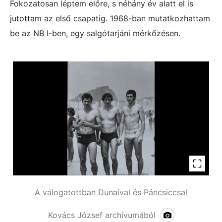
Fokozatosan léptem előre, s néhány év alatt el is
jutottam az első csapatig. 1968-ban mutatkozhattam
be az NB I-ben, egy salgótarjáni mérkőzésen.
A válogatottban Dunaival és Páncsiccsal
Kovács József archívumából