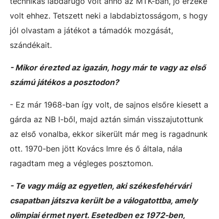
technikás labdarúgó volt anno az MTK-ban, jó érzéke
volt ehhez. Tetszett neki a labdabiztosságom, s hogy
jól olvastam a játékot a támadók mozgását,
szándékait.
- Mikor érezted az igazán, hogy már te vagy az első
számú játékos a posztodon?
- Ez már 1968-ban így volt, de sajnos elsőre kiesett a
gárda az NB I-ből, majd aztán simán visszajutottunk
az első vonalba, ekkor sikerült már meg is ragadnunk
ott. 1970-ben jött Kovács Imre és ő általa, nála
ragadtam meg a végleges posztomon.
- Te vagy máig az egyetlen, aki székesfehérvári
csapatban játszva került be a válogatottba, amely
olimpiai érmet nyert. Esetedben ez 1972-ben,