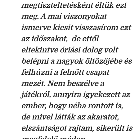
megtiszteltetésként éltük ezt
meg. A mai viszonyokat
ismerve kicsit visszasírom ezt
az időszakot, de ettől
eltekintve óriási dolog volt
belépni a nagyok öltözőjébe és
felhúzni a felnőtt csapat
mezét. Nem beszélve a
játékról, annyira igyekezett az
ember, hogy néha rontott is,
de mivel látták az akaratot,
elszántságot rajtam, sikerült is