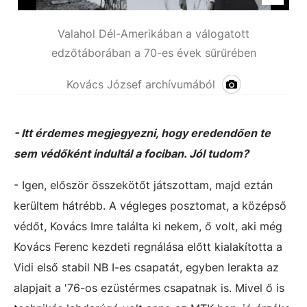
Valahol Dél-Amerikában a válogatott
edzőtáborában a 70-es évek sűrűrében
Kovács József archívumából
- Itt érdemes megjegyezni, hogy eredendően te
sem védőként indultál a fociban. Jól tudom?
- Igen, először összekötőt játszottam, majd eztán
kerültem hátrébb. A végleges posztomat, a középső
védőt, Kovács Imre találta ki nekem, ő volt, aki még
Kovács Ferenc kezdeti regnálása előtt kialakította a
Vidi első stabil NB I-es csapatát, egyben lerakta az
alapjait a '76-os ezüstérmes csapatnak is. Mivel ő is