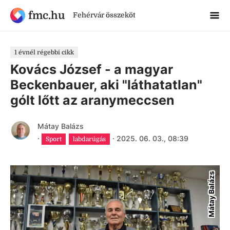
fmc.hu
Fehérvár összeköt
1 évnél régebbi cikk
Kovács József - a magyar
Beckenbauer, aki "láthatatlan"
gólt lőtt az aranymeccsen
Mátay Balázs
·
·
2025. 06. 03., 08:39
Sport
labdarúgás
Mátay Balázs