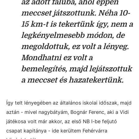
az adott faluba, ahol éppen
meccset játszottunk. Néha 10-
15 km-t is tekertünk így, nem a
legkényelmesebb módon, de
megoldottuk, ez volt a lényeg.
Mondhatni ez volt a
bemelegítés, majd lejátszottuk
a meccset és hazatekertünk.
Így telt lényegében az általános iskolai időszak, majd
aztán - mivel nagybátyám, Bognár Ferenc, aki a Vidi
játékosa volt már akkor, az első NB I-be feljutó
csapat kapitánya - ide kerültem Fehérvárra