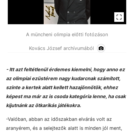
A müncheni olimpia előtti fotózáson
Kovács József archívumából
- Itt azt feltétlenül érdemes kiemelni, hogy anno ez
az olimpiai ezüstérem nagy kudarcnak számított,
szinte a kertek alatt kellett hazajönnötök, ehhez
képest ma már az is csoda kategória lenne, ha csak
kijutnánk az ötkarikás játékokra.
-Valóban, abban az időszakban elvárás volt az
aranyérem, és a selejtezők alatt is minden jól ment,