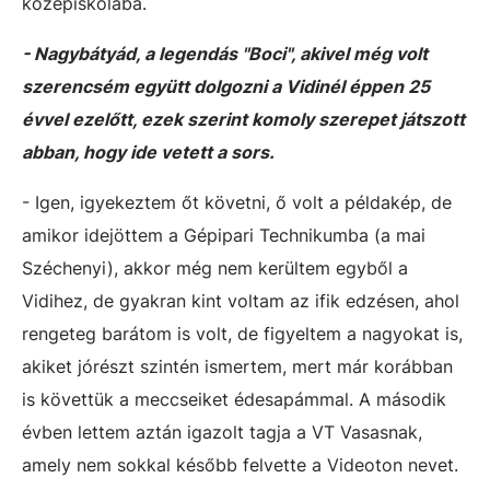
középiskolába.
- Nagybátyád, a legendás "Boci", akivel még volt
szerencsém együtt dolgozni a Vidinél éppen 25
évvel ezelőtt, ezek szerint komoly szerepet játszott
abban, hogy ide vetett a sors.
- Igen, igyekeztem őt követni, ő volt a példakép, de
amikor idejöttem a Gépipari Technikumba (a mai
Széchenyi), akkor még nem kerültem egyből a
Vidihez, de gyakran kint voltam az ifik edzésen, ahol
rengeteg barátom is volt, de figyeltem a nagyokat is,
akiket jórészt szintén ismertem, mert már korábban
is követtük a meccseiket édesapámmal. A második
évben lettem aztán igazolt tagja a VT Vasasnak,
amely nem sokkal később felvette a Videoton nevet.