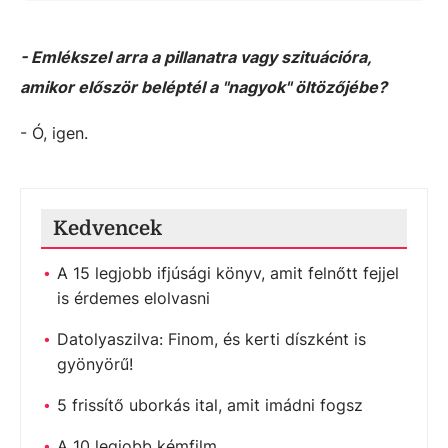
- Emlékszel arra a pillanatra vagy szituációra,
amikor először beléptél a "nagyok" öltözőjébe?
- Ó, igen.
Kedvencek
A 15 legjobb ifjúsági könyv, amit felnőtt fejjel
is érdemes elolvasni
Datolyaszilva: Finom, és kerti díszként is
gyönyörű!
5 frissítő uborkás ital, amit imádni fogsz
A 10 legjobb kémfilm