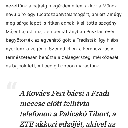
vezettünk a hajráig megérdemelten, akkor a Müncz
nevű bíró egy tucatszabálytalanságért, amiért amúgy
még sárga lapot is ritkán adnak, kiállította szegény
Májer Lajost, majd emberhátrányban Pusztai révén
begyötörték az egyenlítő gólt a Fradisták, így hiába
nyertünk a végén a Szeged ellen, a Ferencváros is
természetesen behúzta a zalaegerszegi mérkőzését
és bajnok lett, mi pedig hoppon maradtunk.
A Kovács Feri bácsi a Fradi
meccse előtt felhívta
telefonon a Palicskó Tibort, a
ZTE akkori edzőjét, akivel az