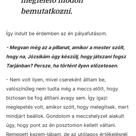
megfelelő módon
bemutatkozni.
Így indult be érdemben az én pályafutásom.
- Megvan még az a pillanat, amikor a mester szólt,
hogy na, Józsikám úgy készülj, hogy játszani fogsz
Tarjánban? Persze, ha történt ilyen előzetesen.
- Nem volt ilyen, mivel csereként álltam be,
valószínűleg nem tudta még a meccs előtt, hogy
biztosan be fog állítani avagy sem. Így igazi
meglepetés volt, amikor szólt, hogy melegítsek, mert
mindjárt beállok. Gondolom a meccshelyzet alakult
úgy, hogy pont az én posztomon kellett váltani.
Remegett kezem-lábam, de az utólagos értékelésnél