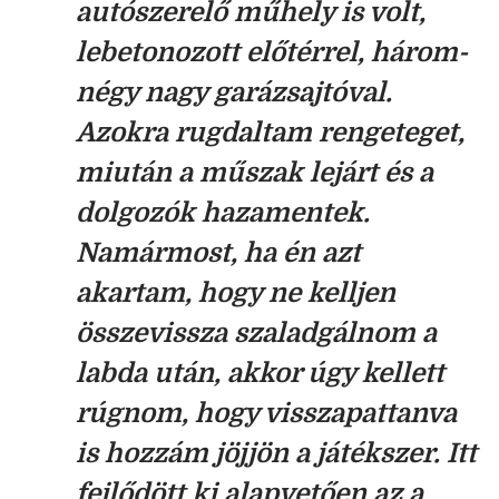
autószerelő műhely is volt,
lebetonozott előtérrel, három-
négy nagy garázsajtóval.
Azokra rugdaltam rengeteget,
miután a műszak lejárt és a
dolgozók hazamentek.
Namármost, ha én azt
akartam, hogy ne kelljen
összevissza szaladgálnom a
labda után, akkor úgy kellett
rúgnom, hogy visszapattanva
is hozzám jöjjön a játékszer. Itt
fejlődött ki alapvetően az a