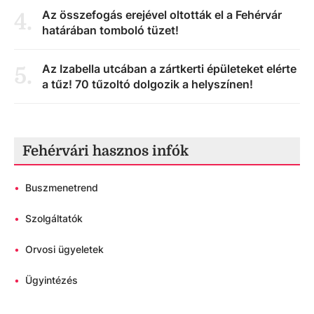
Az összefogás erejével oltották el a Fehérvár
4
.
határában tomboló tüzet!
Az Izabella utcában a zártkerti épületeket elérte
5
.
a tűz! 70 tűzoltó dolgozik a helyszínen!
Fehérvári hasznos infók
•
Buszmenetrend
•
Szolgáltatók
•
Orvosi ügyeletek
•
Ügyintézés