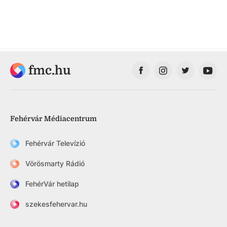
fmc.hu
Fehérvár Médiacentrum
Fehérvár Televízió
Vörösmarty Rádió
FehérVár hetilap
szekesfehervar.hu