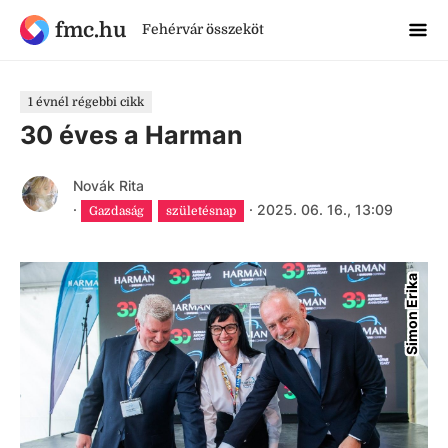
fmc.hu
Fehérvár összeköt
1 évnél régebbi cikk
30 éves a Harman
Novák Rita
·
·
2025. 06. 16., 13:09
Gazdaság
születésnap
Simon Erika