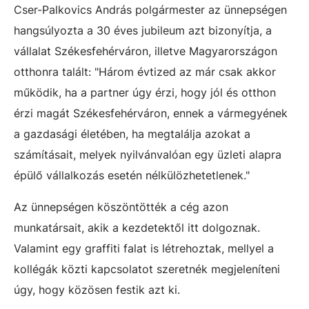
Cser-Palkovics András polgármester az ünnepségen
hangsúlyozta a 30 éves jubileum azt bizonyítja, a
vállalat Székesfehérváron, illetve Magyarországon
otthonra talált: "Három évtized az már csak akkor
működik, ha a partner úgy érzi, hogy jól és otthon
érzi magát Székesfehérváron, ennek a vármegyének
a gazdasági életében, ha megtalálja azokat a
számításait, melyek nyilvánvalóan egy üzleti alapra
épülő vállalkozás esetén nélkülözhetetlenek."
Az ünnepségen köszöntötték a cég azon
munkatársait, akik a kezdetektől itt dolgoznak.
Valamint egy graffiti falat is létrehoztak, mellyel a
kollégák közti kapcsolatot szeretnék megjeleníteni
úgy, hogy közösen festik azt ki.