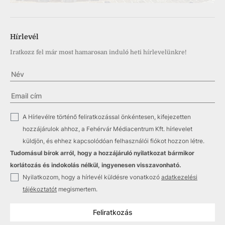
Hírlevél
Iratkozz fel már most hamarosan induló heti hírlevelünkre!
✓
A Hírlevélre történő feliratkozással önkéntesen, kifejezetten
hozzájárulok ahhoz, a Fehérvár Médiacentrum Kft. hírlevelet
küldjön, és ehhez kapcsolódóan felhasználói fiókot hozzon létre.
Tudomásul bírok arról, hogy a hozzájáruló nyilatkozat bármikor
korlátozás és indokolás nélkül, ingyenesen visszavonható.
✓
Nyilatkozom, hogy a hírlevél küldésre vonatkozó
adatkezelési
tájékoztatót
megismertem.
Feliratkozás