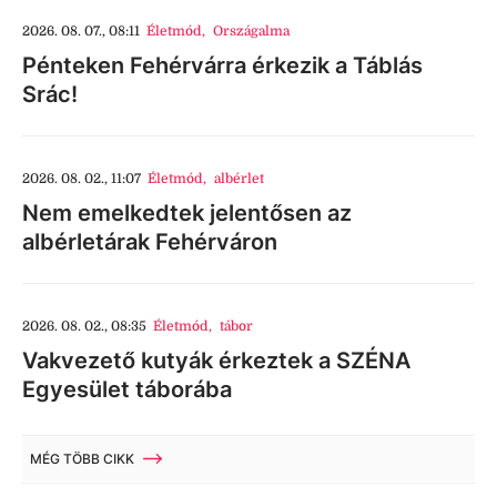
2026. 08. 07., 08:11
Életmód
,
Országalma
Pénteken Fehérvárra érkezik a Táblás
Srác!
2026. 08. 02., 11:07
Életmód
,
albérlet
Nem emelkedtek jelentősen az
albérletárak Fehérváron
2026. 08. 02., 08:35
Életmód
,
tábor
Vakvezető kutyák érkeztek a SZÉNA
Egyesület táborába
MÉG TÖBB CIKK