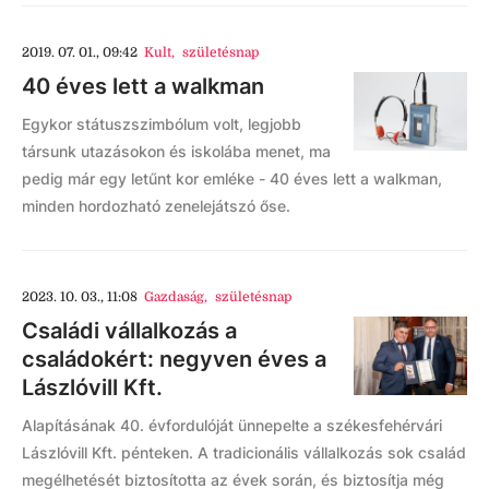
2019. 07. 01., 09:42
Kult
,
születésnap
40 éves lett a walkman
Egykor státuszszimbólum volt, legjobb
társunk utazásokon és iskolába menet, ma
pedig már egy letűnt kor emléke - 40 éves lett a walkman,
minden hordozható zenelejátszó őse.
2023. 10. 03., 11:08
Gazdaság
,
születésnap
Családi vállalkozás a
családokért: negyven éves a
Lászlóvill Kft.
Alapításának 40. évfordulóját ünnepelte a székesfehérvári
Lászlóvill Kft. pénteken. A tradicionális vállalkozás sok család
megélhetését biztosította az évek során, és biztosítja még