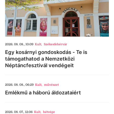
2026. 08. 08., 10:09
Kult
,
Székesfehérvár
Egy kosárnyi gondoskodás - Te is
támogathatod a Nemzetközi
Néptáncfesztivál vendégeit
2026. 08. 08., 06:29
Kult
,
művészet
Emlékmű a háború áldozataiért
2026. 08. 07., 12:06
Kult
,
hétvége