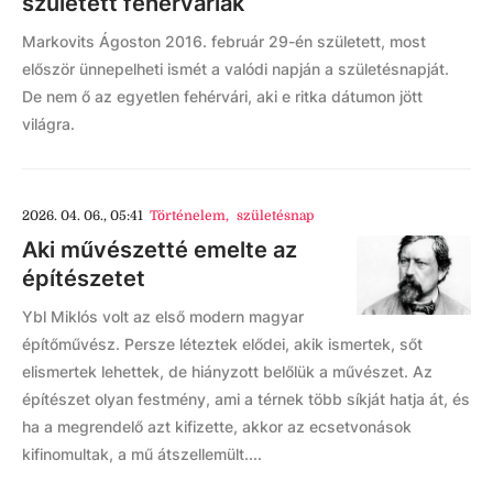
született fehérváriak
Markovits Ágoston 2016. február 29-én született, most
először ünnepelheti ismét a valódi napján a születésnapját.
De nem ő az egyetlen fehérvári, aki e ritka dátumon jött
világra.
2026. 04. 06., 05:41
Történelem
,
születésnap
Aki művészetté emelte az
építészetet
Ybl Miklós volt az első modern magyar
építőművész. Persze léteztek elődei, akik ismertek, sőt
elismertek lehettek, de hiányzott belőlük a művészet. Az
építészet olyan festmény, ami a térnek több síkját hatja át, és
ha a megrendelő azt kifizette, akkor az ecsetvonások
kifinomultak, a mű átszellemült....