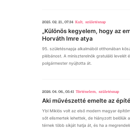
2025. 02. 21., 07:34
Kult
,
születésnap
„Különös kegyelem, hogy az em
Horváth Imre atya
95. születésnapja alkalmából otthonában kös
plébánost. A miniszterelnök gratuláló levelét
polgármester nyújtotta át.
2026. 04. 06., 05:41
Történelem
,
születésnap
Aki művészetté emelte az épít
Ybl Miklós volt az első modern magyar építőmű
sőt elismertek lehettek, de hiányzott belőlük
térnek több síkját hatja át, és ha a megrendel