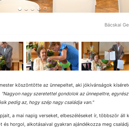
Bácskai Ge
mester köszöntötte az ünnepeltet, aki jókívánságok kísére
:
"Nagyon nagy szeretettel gondolok az ünnepeltre, egyrész
sik pedig az, hogy szép nagy családja van."
ait, a mai napig verseket, elbeszéléseket ír, többször áll k
t és horgol, alkotásaival gyakran ajándékozza meg családj