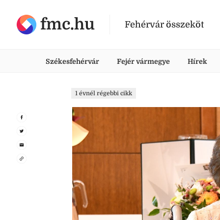
fmc.hu
Fehérvár összeköt
Székesfehérvár
Fejér vármegye
Hírek
1 évnél régebbi cikk