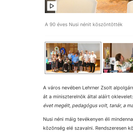
A 90 éves Nusi nénit köszöntötték
ácskai Gergely
A város nevében Lehrner Zsolt alpolgár
át a miniszterelnök által aláírt oklevelet
évet megélt, pedagógus volt, tanár, a má
Nusi néni máig tevékenyen éli mindennapj
közönség elé szavalni. Rendszeresen kö