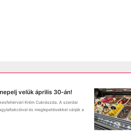
epelj velük április 30-án!
zékesfehérvári Krém Cukrászda. A szerdai
gylaltakcióval és meglepetésekkel várják a