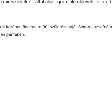
miniszterelnök által aláírt gratuláló oklevelet is átad
kái körében ünnepelte 90. születésnapját Simon Józsefné 
en pénteken.