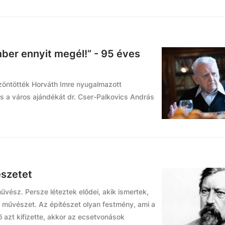
ber ennyit megél!” - 95 éves
zöntötték Horváth Imre nyugalmazott
 és a város ajándékát dr. Cser-Palkovics András
észetet
vész. Persze léteztek elődei, akik ismertek,
 a művészet. Az építészet olyan festmény, ami a
ő azt kifizette, akkor az ecsetvonások