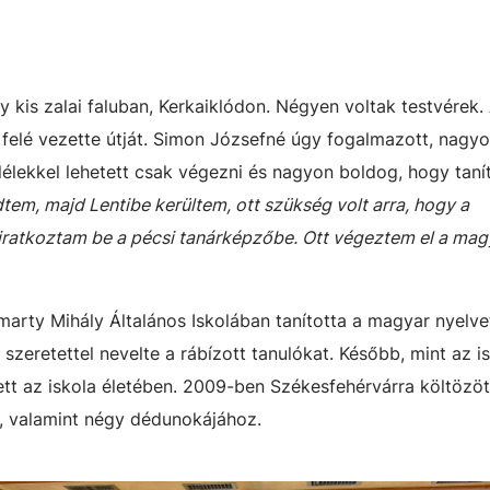
gy kis zalai faluban, Kerkaiklódon. Négyen voltak testvérek.
felé vezette útját. Simon Józsefné úgy fogalmazott, nagyo
l-lélekkel lehetett csak végezni és nagyon boldog, hogy tanít
tem, majd Lentibe kerültem, ott szükség volt arra, hogy a
 iratkoztam be a pécsi tanárképzőbe. Ott végeztem el a mag
smarty Mihály Általános Iskolában tanította a magyar nyelve
szeretettel nevelte a rábízott tanulókat. Később, mint az i
ett az iskola életében. 2009-ben Székesfehérvárra költözöt
, valamint négy dédunokájához.