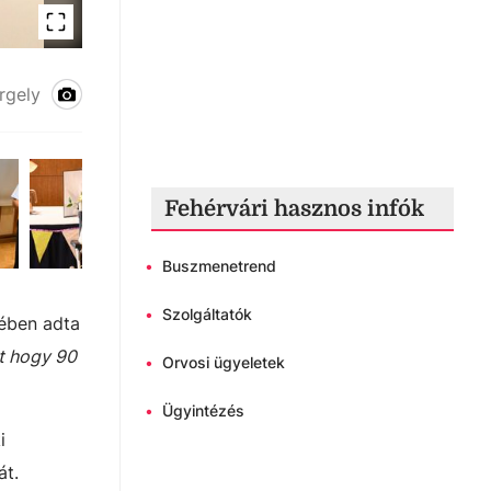
A 90 éves Nusi nénit köszöntötték
rgely
Fehérvári hasznos infók
•
Buszmenetrend
•
Szolgáltatók
tében adta
t hogy 90
•
Orvosi ügyeletek
•
Ügyintézés
i
át.