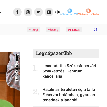
C
Fehérvár-TV
Vörösmarty Rádió
#Forgi
#hőség
#FEDOK
Legnépszerűbb
Bácskai Gergely
Lemondott a Székesfehérvári
1
.
Szakképzési Centrum
kancellárja
Hatalmas területen ég a tarló
2
.
Fehérvár határában, gyorsan
terjednek a lángok!