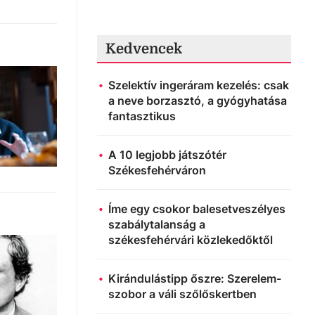
Kedvencek
Szelektív ingeráram kezelés: csak
a neve borzasztó, a gyógyhatása
fantasztikus
A 10 legjobb játszótér
Székesfehérváron
Íme egy csokor balesetveszélyes
szabálytalanság a
székesfehérvári közlekedőktől
Kirándulástipp őszre: Szerelem-
szobor a váli szőlőskertben