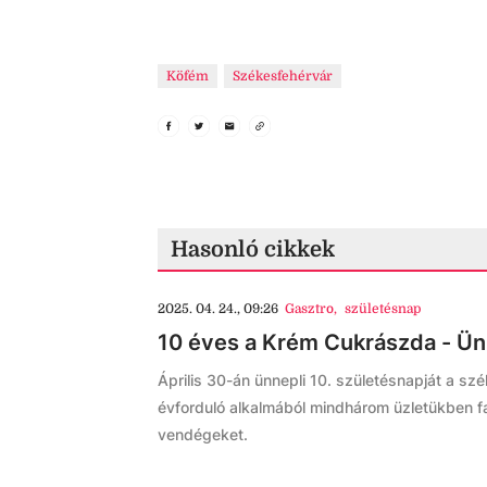
Köfém
Székesfehérvár
Hasonló cikkek
2025. 04. 24., 09:26
Gasztro
,
születésnap
10 éves a Krém Cukrászda - Ünn
Április 30-án ünnepli 10. születésnapját a s
évforduló alkalmából mindhárom üzletükben fa
vendégeket.