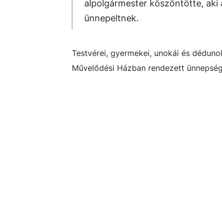
alpolgármester köszöntötte, aki a 
ünnepeltnek.
Testvérei, gyermekei, unokái és déduno
Művelődési Házban rendezett ünnepség