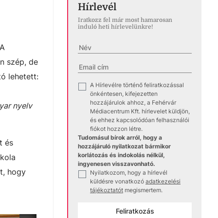
Hírlevél
Iratkozz fel már most hamarosan
induló heti hírlevelünkre!
 A
n szép, de
ó lehetett:
A Hírlevélre történő feliratkozással
✓
önkéntesen, kifejezetten
hozzájárulok ahhoz, a Fehérvár
yar nyelv
Médiacentrum Kft. hírlevelet küldjön,
és ehhez kapcsolódóan felhasználói
fiókot hozzon létre.
Tudomásul bírok arról, hogy a
t és
hozzájáruló nyilatkozat bármikor
korlátozás és indokolás nélkül,
skola
ingyenesen visszavonható.
t, hogy
Nyilatkozom, hogy a hírlevél
✓
küldésre vonatkozó
adatkezelési
tájékoztatót
megismertem.
Feliratkozás