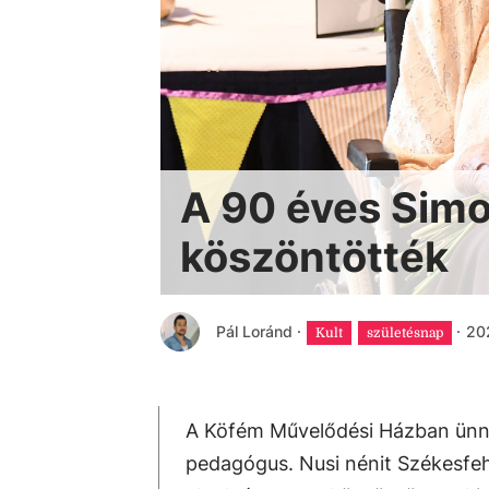
A 90 éves Simo
köszöntötték
Pál Loránd
·
·
202
Kult
születésnap
A Köfém Művelődési Házban ünne
pedagógus. Nusi nénit Székesfe