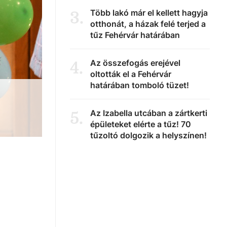
Több lakó már el kellett hagyja
3
.
otthonát, a házak felé terjed a
tűz Fehérvár határában
Az összefogás erejével
4
.
oltották el a Fehérvár
határában tomboló tüzet!
Az Izabella utcában a zártkerti
5
.
épületeket elérte a tűz! 70
tűzoltó dolgozik a helyszínen!