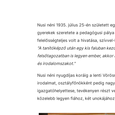
Nusi néni 1935. július 25-én született e
gyerekek szeretete a pedagógusi pálya 
felelősségteljes volt a hivatása, szívve
"A tanítóképző után egy kis faluban kezd
felsőtagozatban is legyen ember, akkor
és irodalomszakot."
Nusi néni nyugdíjas koráig a lenti Vörö
irodalmat, osztályfőnökként pedig nagy 
igazgatóhelyettese, tevékenyen részt v
közelebb legyen fiához, két unokájához