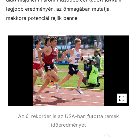
legjobb eredményén, az önmagában mutatja,
mekkora potenciál rejlik benne.
Az új rekorder is az USA-ban futotta remek
időeredményét