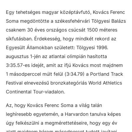
Egy tehetséges magyar középtávfutó, Kovács Ferenc
Soma megdöntötte a székesfehérvári Tölgyesi Balázs
csaknem 30 éves országos csúcsát 1500 méteres
síkfutásban. Érdekesség, hogy mindkét rekord az
Egyesült Államokban született: Tölgyesi 1996.
augusztus 1-jén az atlantai olimpián hasította
3:35.57-es idejét, amit az ifjú Kovács most majdnem
1 másodperccel múlt felül (3:34.79) a Portland Track
Festival elnevezésű bronzkategóriás World Athletics
Continental Tour-viadalon.
Az, hogy Kovács Ferenc Soma a világ talán
leghíresebb egyetemén, a Harvardon tanulva képes
úgy felkészülni a megmérettetéseire, hogy egy év
alatt majdnem három másodpercet tudott javítani