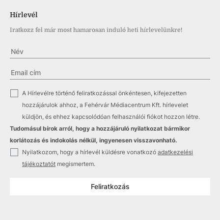
Hírlevél
Iratkozz fel már most hamarosan induló heti hírlevelünkre!
✓
A Hírlevélre történő feliratkozással önkéntesen, kifejezetten
hozzájárulok ahhoz, a Fehérvár Médiacentrum Kft. hírlevelet
küldjön, és ehhez kapcsolódóan felhasználói fiókot hozzon létre.
Tudomásul bírok arról, hogy a hozzájáruló nyilatkozat bármikor
korlátozás és indokolás nélkül, ingyenesen visszavonható.
✓
Nyilatkozom, hogy a hírlevél küldésre vonatkozó
adatkezelési
tájékoztatót
megismertem.
Feliratkozás