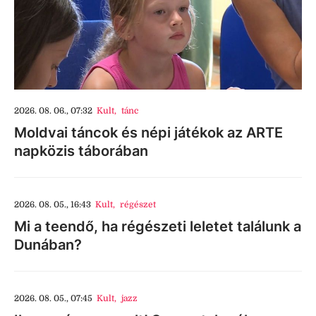
2026. 08. 06., 07:32
Kult
,
tánc
Moldvai táncok és népi játékok az ARTE
napközis táborában
2026. 08. 05., 16:43
Kult
,
régészet
Mi a teendő, ha régészeti leletet találunk a
Dunában?
2026. 08. 05., 07:45
Kult
,
jazz