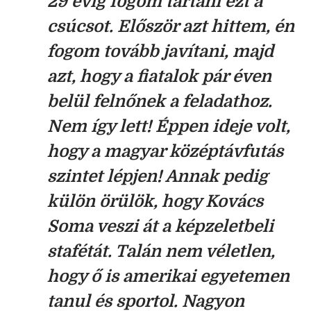
29 évig fogom tartani ezt a
csúcsot. Először azt hittem, én
fogom tovább javítani, majd
azt, hogy a fiatalok pár éven
belül felnőnek a feladathoz.
Nem így lett! Éppen ideje volt,
hogy a magyar középtávfutás
szintet lépjen! Annak pedig
külön örülök, hogy Kovács
Soma veszi át a képzeletbeli
stafétát. Talán nem véletlen,
hogy ő is amerikai egyetemen
tanul és sportol. Nagyon