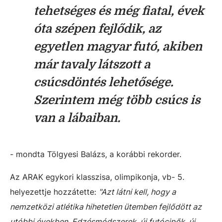
tehetséges és még fiatal, évek
óta szépen fejlődik, az
egyetlen magyar futó, akiben
már tavaly látszott a
csúcsdöntés lehetősége.
Szerintem még több csúcs is
van a lábaiban.
- mondta Tölgyesi Balázs, a korábbi rekorder.
Az ARAK egykori klasszisa, olimpikonja, vb- 5.
helyezettje hozzátette:
"Azt látni kell, hogy a
nemzetközi atlétika hihetetlen ütemben fejlődött az
utóbbi években. Edzésmódszerek, új futócipők, új