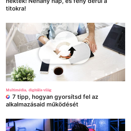
nektek! Néhány nap, és fény derül a
titokra!
Multimédia
,
digitális világ
7 tipp, hogyan gyorsítsd fel az
alkalmazásaid működését