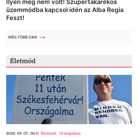
Ilyen még nem volt! Szupertakarékos
üzemmódba kapcsol idén az Alba Regia
Feszt!
MÉG TÖBB CIKK
Életmód
2026. 08. 07., 08:11
Életmód
,
Országalma