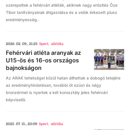
szerepeltek a fehérvári atléták, akiknek nagy erősítés Őze
Tibor tanítványainak átigazolása és a velük érkezett plusz
eredményesség..
2026. 02. 09., 21:23
Sport
,
atlétika
Fehérvári atléta aranyak az
U15-ös és 16-os országos
bajnokságon
Az ARAK tehetségei közül hatan állhattak a dobogó tetejére
az eredményhirdetésen, további öt ezüst és négy
bronzérmet is nyertek a két korosztály jeles fehérvári
képviselői.
2025. 07. 15., 20:09
Sport
,
atlétika