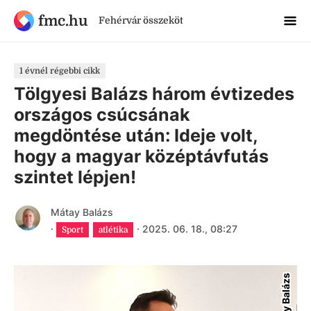
fmc.hu
Fehérvár összeköt
1 évnél régebbi cikk
Tölgyesi Balázs három évtizedes
országos csúcsának
megdöntése után: Ideje volt,
hogy a magyar középtávfutás
szintet lépjen!
Mátay Balázs
·
·
2025. 06. 18., 08:27
Sport
atlétika
Mátay Balázs