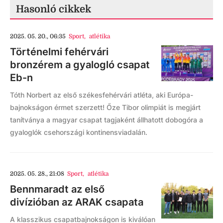
Hasonló cikkek
2025. 05. 20., 06:35
Sport
,
atlétika
Történelmi fehérvári
bronzérem a gyalogló csapat
Eb-n
Tóth Norbert az első székesfehérvári atléta, aki Európa-
bajnokságon érmet szerzett! Őze Tibor olimpiát is megjárt
tanítványa a magyar csapat tagjaként állhatott dobogóra a
gyaloglók csehországi kontinensviadalán.
2025. 05. 28., 21:08
Sport
,
atlétika
Bennmaradt az első
divízióban az ARAK csapata
A klasszikus csapatbajnokságon is kiválóan