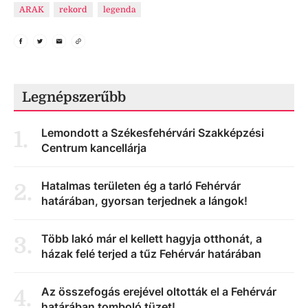
ARAK
rekord
legenda
Legnépszerűbb
Lemondott a Székesfehérvári Szakképzési
1
.
Centrum kancellárja
Hatalmas területen ég a tarló Fehérvár
2
.
határában, gyorsan terjednek a lángok!
Több lakó már el kellett hagyja otthonát, a
3
.
házak felé terjed a tűz Fehérvár határában
Az összefogás erejével oltották el a Fehérvár
4
.
határában tomboló tüzet!