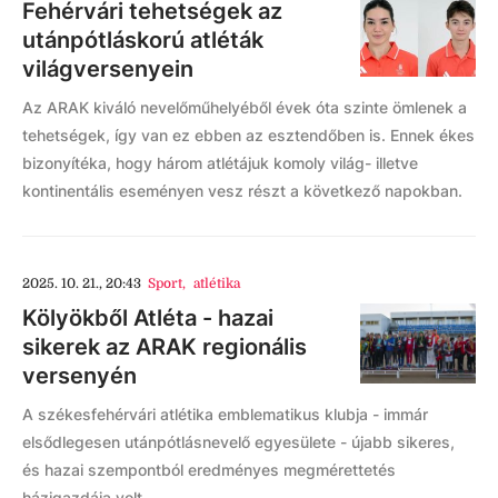
Fehérvári tehetségek az
utánpótláskorú atléták
világversenyein
Az ARAK kiváló nevelőműhelyéből évek óta szinte ömlenek a
tehetségek, így van ez ebben az esztendőben is. Ennek ékes
bizonyítéka, hogy három atlétájuk komoly világ- illetve
kontinentális eseményen vesz részt a következő napokban.
2025. 10. 21., 20:43
Sport
,
atlétika
Kölyökből Atléta - hazai
sikerek az ARAK regionális
versenyén
A székesfehérvári atlétika emblematikus klubja - immár
elsődlegesen utánpótlásnevelő egyesülete - újabb sikeres,
és hazai szempontból eredményes megmérettetés
házigazdája volt.