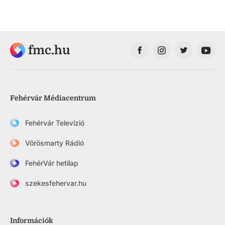
fmc.hu
Fehérvár Médiacentrum
Fehérvár Televízió
Vörösmarty Rádió
FehérVár hetilap
szekesfehervar.hu
Információk