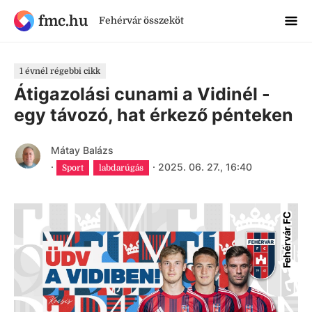
fmc.hu
Fehérvár összeköt
1 évnél régebbi cikk
Átigazolási cunami a Vidinél -
egy távozó, hat érkező pénteken
Mátay Balázs
·
·
2025. 06. 27., 16:40
Sport
labdarúgás
Fehérvár FC