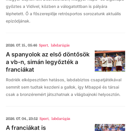
győztes a Vidivel, közben a válogatottban is pályára
léphetett. Ő a főszereplője retrósportos sorozatunk aktuális
epizódjának.
2026. 07. 15., 05:46
Sport
,
labdarúgás
A spanyolok az első döntősök
a vb-n, simán legyőzték a
franciákat
Rodriék elképesztően hatásos, labdabiztos csapatjátékával
semmit sem tudtak kezdeni a gallok, így Mbappé és társai
csak a bronzéremért játszhatnak a világbajnoki helyosztón.
2026. 07. 04., 23:52
Sport
,
labdarúgás
A franciákat is