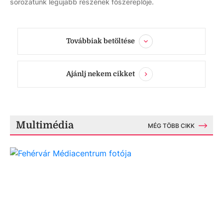
sorozatunk legújabb részének főszereplője.
Továbbiak betöltése
Ajánlj nekem cikket
Multimédia
MÉG TÖBB CIKK