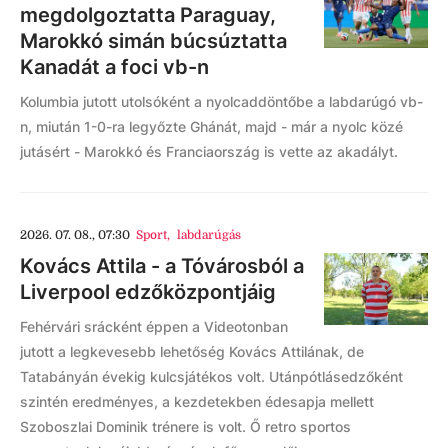
megdolgoztatta Paraguay,
Marokkó simán búcsúztatta
Kanadát a foci vb-n
Kolumbia jutott utolsóként a nyolcaddöntőbe a labdarúgó vb-
n, miután 1-0-ra legyőzte Ghánát, majd - már a nyolc közé
jutásért - Marokkó és Franciaország is vette az akadályt.
2026. 07. 08., 07:30
Sport
,
labdarúgás
Kovács Attila - a Tóvárosból a
Liverpool edzőközpontjáig
Fehérvári srácként éppen a Videotonban
jutott a legkevesebb lehetőség Kovács Attilának, de
Tatabányán évekig kulcsjátékos volt. Utánpótlásedzőként
szintén eredményes, a kezdetekben édesapja mellett
Szoboszlai Dominik trénere is volt. Ő retro sportos