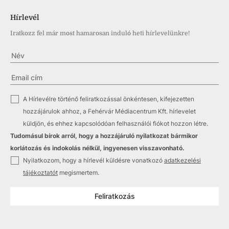
Hírlevél
Iratkozz fel már most hamarosan induló heti hírlevelünkre!
✓
A Hírlevélre történő feliratkozással önkéntesen, kifejezetten
hozzájárulok ahhoz, a Fehérvár Médiacentrum Kft. hírlevelet
küldjön, és ehhez kapcsolódóan felhasználói fiókot hozzon létre.
Tudomásul bírok arról, hogy a hozzájáruló nyilatkozat bármikor
korlátozás és indokolás nélkül, ingyenesen visszavonható.
✓
Nyilatkozom, hogy a hírlevél küldésre vonatkozó
adatkezelési
tájékoztatót
megismertem.
Feliratkozás