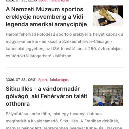
2026. 07. 29., 22:33
Sport
,
labdarúgás
A Nemzeti Múzeum sportos
ereklyéje novemberig a Vidi-
legenda amerikai aranycipője
Három fehérvári kötődésű sportoló ereklyéi is helyet kapnak a
magyar-amerikai - és kicsit a Székesfehérvár-Chicago -
kapcsolat jegyében, az USA fennállásának 250. évfordulóján
csütörtöktől látogatható kiállításon..
2026. 07. 22., 06:31
Sport
,
labdarúgás
Sitku Illés - a vándormadár
gólvágó, aki Fehérváron talált
otthonra
Pályafutása során több, mint egy tucatnyi klubban
megfordult a kiváló támadó, Sitku Illés. A Fradiban debütált,
magyar bajnok lett Debrecenben, Magyar Kupa- és Ligakupa