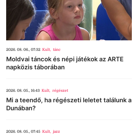
2026. 08. 06., 07:32
Kult
,
tánc
Moldvai táncok és népi játékok az ARTE
napközis táborában
2026. 08. 05., 16:43
Kult
,
régészet
Mi a teendő, ha régészeti leletet találunk a
Dunában?
2026. 08. 05., 07:45
Kult
,
jazz