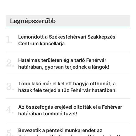
Legnépszerűbb
Lemondott a Székesfehérvári Szakképzési
1
.
Centrum kancellárja
Hatalmas területen ég a tarló Fehérvár
2
.
határában, gyorsan terjednek a lángok!
Több lakó már el kellett hagyja otthonát, a
3
.
házak felé terjed a tűz Fehérvár határában
Az összefogás erejével oltották el a Fehérvár
4
.
határában tomboló tüzet!
Bevezetik a pénteki munkarendet az
5
.