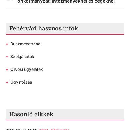
önkormányzati intézményeknél és cégeknél
Fehérvári hasznos infók
•
Buszmenetrend
•
Szolgáltatók
•
Orvosi ügyeletek
•
Ügyintézés
Hasonló cikkek