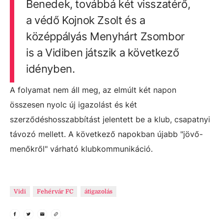
Benedek, továbbá két visszatérő,
a védő Kojnok Zsolt és a
középpályás Menyhárt Zsombor
is a Vidiben játszik a következő
idényben.
A folyamat nem áll meg, az elmúlt két napon
összesen nyolc új igazolást és két
szerződéshosszabbítást jelentett be a klub, csapatnyi
távozó mellett. A következő napokban újabb "jövő-
menőkről" várható klubkommunikáció.
Vidi
Fehérvár FC
átigazolás